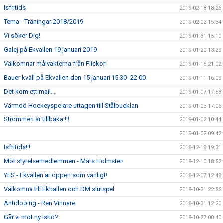
Isfritids
2019-02-18 18:26
Tema - Träningar 2018/2019
2019-02-02 15:34
Vi söker Dig!
2019-01-31 15:10
Galej på Ekvallen 19 januari 2019
2019-01-20 13:29
Välkomnar målvakterna från Flickor
2019-01-16 21:02
Bauer kväll på Ekvallen den 15 januari 15.30 -22.00
2019-01-11 16:09
Det kom ett mail...
2019-01-07 17:53
Värmdö Hockeyspelare uttagen till Stålbucklan
2019-01-03 17:06
Strömmen är tillbaka !!!
2019-01-02 10:44
2019-01-02 09:42
Isfritids!!!
2018-12-18 19:31
Möt styrelsemedlemmen - Mats Holmsten
2018-12-10 18:52
YES - Ekvallen är öppen som vanligt!
2018-12-07 12:48
Välkomna till Ekhallen och DM slutspel
2018-10-31 22:56
Antidoping - Ren Vinnare
2018-10-31 12:20
Går vi mot ny istid?
2018-10-27 00:40