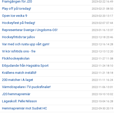
Framgången för J20
2023-02-22 16:49
Play off på torsdag!
2023-02-21 08:50
Open Ice vecka 9
2023-02-20 13:17
Hockeyfest på fredag!
2023-02-07 07:44
Representerar Sverige i Ungdoms-OS!
2023-01-16 13:37
Hockeyfritids tar jullov
2022-12-18 23:46
Var med och rusta upp vårt gym!
2022-12-16 14:28
Vi kör isfritids ons - fre
2022-12-13 12:20
Flickhockeyskolan
2022-11-27 11:08
Erbjudande från Hagsätra Sport
2022-11-24 18:10
Kvällens match inställd!
2022-11-21 18:18
200 matcher i A-laget
2022-11-11 16:24
Värmdöspelare i TV-pucksfinaler!
2022-11-06 13:01
J20 hemmapremiär
2022-10-10 10:02
Lägeskoll: Pelle Nilsson
2022-10-04 16:28
Hemmapremiär mot Sudret HC
2022-09-30 20:19