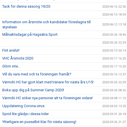
Tack för denna säsong 19/20
2020-06-16 22:36
2020-06-15 18:54
Information om årsmöte och kandidater föreslagna till
2020-06-12 13:18
styrelsen
Målvaktsdagar på Hagsätra Sport
2020-05-26 18:46
2020-05-24 22:59
Fint avslut!
2020-05-19 20:14
VHC Årsmöte 2020
2020-05-17 16:25
Glöm inte...
2020-05-17 15:20
Vill du vara med och ta föreningen framåt?
2020-05-16 12:37
Värmdö HC har gjort klart med tränare för nästa års U15!
2020-05-05 22:09
Boka upp dig på Summer Camp 2020!
2020-04-26 08:26
Värmdö HC söker nya personer att ta föreningen vidare!
2020-04-08 11:10
Uppdatering Corona-virus
2020-04-02 13:35
Sprid lite glädje i dessa tider
2020-03-31 20:18
Ytterligare en pusselbit klar för nästa säsong!
2020-03-26 21:27