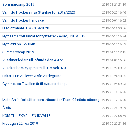
Sommarcamp 2019
2019-06-21 21:19
Värmdö Hockeys nya Styrelse för 2019/2020
2019-06-20 16:46
Värmdö Hockey handske
2019-06-01 16:32
Huvudtränare J18 2019/2020
2019-04-16 20:56
Nytt samarbetsavtal för fystester - A-lag, J20 & J18
2019-04-13 15:24
Nytt Wifi på Ekvallen
2019-04-11 15:33
Summercamp 2019
2019-04-11 12:15
Vi saknar ledare till Isfritids den 4 April
2019-04-03 16:36
Vi söker hockeyspelare till J18 och J20!
2019-03-27 09:33
Enkät- Hur väl lever vi vår värdegrund
2019-03-24 20:05
Gymmet på Ekvallen är tillsvidare stängt
2019-03-24 09:23
2019-03-18 16:26
Mats Ahlin fortsätter som tränare för Team 04 nästa säsong
2019-03-12 16:20
Årets...
2019-02-23 19:09
KOM TILL EKVALLEN IKVÄLL!
2019-02-22 08:59
Fredagen 22 feb 2019
2019-02-20 21:56