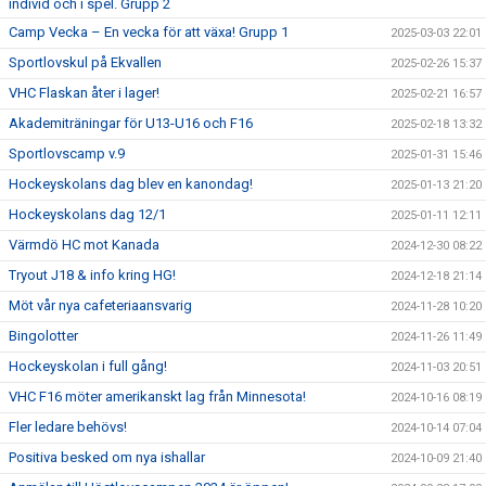
individ och i spel. Grupp 2
Camp Vecka – En vecka för att växa! Grupp 1
2025-03-03 22:01
Sportlovskul på Ekvallen
2025-02-26 15:37
VHC Flaskan åter i lager!
2025-02-21 16:57
Akademiträningar för U13-U16 och F16
2025-02-18 13:32
Sportlovscamp v.9
2025-01-31 15:46
Hockeyskolans dag blev en kanondag!
2025-01-13 21:20
Hockeyskolans dag 12/1
2025-01-11 12:11
Värmdö HC mot Kanada
2024-12-30 08:22
Tryout J18 & info kring HG!
2024-12-18 21:14
Möt vår nya cafeteriaansvarig
2024-11-28 10:20
Bingolotter
2024-11-26 11:49
Hockeyskolan i full gång!
2024-11-03 20:51
VHC F16 möter amerikanskt lag från Minnesota!
2024-10-16 08:19
Fler ledare behövs!
2024-10-14 07:04
Positiva besked om nya ishallar
2024-10-09 21:40