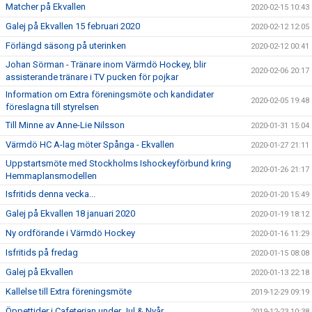
Matcher på Ekvallen
2020-02-15 10:43
Galej på Ekvallen 15 februari 2020
2020-02-12 12:05
Förlängd säsong på uterinken
2020-02-12 00:41
Johan Sörman - Tränare inom Värmdö Hockey, blir
2020-02-06 20:17
assisterande tränare i TV pucken för pojkar
Information om Extra föreningsmöte och kandidater
2020-02-05 19:48
föreslagna till styrelsen
Till Minne av Anne-Lie Nilsson
2020-01-31 15:04
Värmdö HC A-lag möter Spånga - Ekvallen
2020-01-27 21:11
Uppstartsmöte med Stockholms Ishockeyförbund kring
2020-01-26 21:17
Hemmaplansmodellen
Isfritids denna vecka...
2020-01-20 15:49
Galej på Ekvallen 18 januari 2020
2020-01-19 18:12
Ny ordförande i Värmdö Hockey
2020-01-16 11:29
Isfritids på fredag
2020-01-15 08:08
Galej på Ekvallen
2020-01-13 22:18
Kallelse till Extra föreningsmöte
2019-12-29 09:19
Öppettider i Cafeterian under Jul & Nyår
2019-12-23 10:38