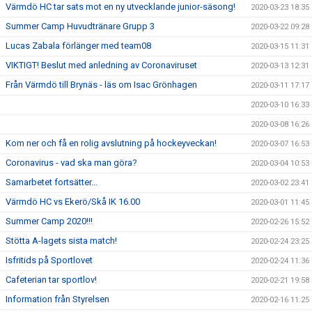
Värmdö HC tar sats mot en ny utvecklande junior-säsong!
2020-03-23 18:35
Summer Camp Huvudtränare Grupp 3
2020-03-22 09:28
Lucas Zabala förlänger med team08
2020-03-15 11:31
VIKTIGT! Beslut med anledning av Coronaviruset
2020-03-13 12:31
Från Värmdö till Brynäs - läs om Isac Grönhagen
2020-03-11 17:17
2020-03-10 16:33
2020-03-08 16:26
Kom ner och få en rolig avslutning på hockeyveckan!
2020-03-07 16:53
Coronavirus - vad ska man göra?
2020-03-04 10:53
Samarbetet fortsätter...
2020-03-02 23:41
Värmdö HC vs Ekerö/Skå IK 16.00
2020-03-01 11:45
Summer Camp 2020!!!
2020-02-26 15:52
Stötta A-lagets sista match!
2020-02-24 23:25
Isfritids på Sportlovet
2020-02-24 11:36
Cafeterian tar sportlov!
2020-02-21 19:58
Information från Styrelsen
2020-02-16 11:25