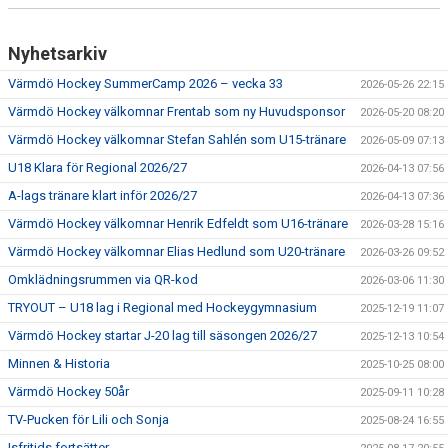
Nyhetsarkiv
Värmdö Hockey SummerCamp 2026 – vecka 33
2026-05-26 22:15
Värmdö Hockey välkomnar Frentab som ny Huvudsponsor
2026-05-20 08:20
Värmdö Hockey välkomnar Stefan Sahlén som U15-tränare
2026-05-09 07:13
U18 Klara för Regional 2026/27
2026-04-13 07:56
A-lags tränare klart inför 2026/27
2026-04-13 07:36
Värmdö Hockey välkomnar Henrik Edfeldt som U16-tränare
2026-03-28 15:16
Värmdö Hockey välkomnar Elias Hedlund som U20-tränare
2026-03-26 09:52
Omklädningsrummen via QR-kod
2026-03-06 11:30
TRYOUT – U18 lag i Regional med Hockeygymnasium
2025-12-19 11:07
Värmdö Hockey startar J-20 lag till säsongen 2026/27
2025-12-13 10:54
Minnen & Historia
2025-10-25 08:00
Värmdö Hockey 50år
2025-09-11 10:28
TV-Pucken för Lili och Sonja
2025-08-24 16:55
Isfritids fortsätter