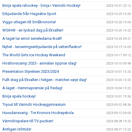
Börja spela ishockey - börja i Värmdö Hockey!
2023-10-31 22:12
Erbjudande från Hagsätra Sport
2023-10-29 15:00
Viggo uttagen till Småkronorna!
2023-10-26 19:04
WGIHW - en lyckad dag på Ekvallen!
2023-10-25 14:22
A-laget tar emot serieledarna ikväll!
2023-10-24 09:27
Nyhet - lanseringserbjudande på vattenflaskor!
2023-10-19 16:03
The World Girls Ice Hockey Weekend
2023-10-17 09:12
Höstlovscamp 2023 - anmälan öppnar idag!
2023-10-10 09:48
Presentation Styrelsen 2023/2024
2023-10-07 15:25
Fullt drag på Ekvallen i helgen - matcher varje dag!
2023-10-05 13:25
A-laget - Hemmapremiär på fredag!
2023-10-04 13:25
Börja spela hockey!
2023-10-01 19:36
Tryout till Värmdö Hockeygymnasium
2023-09-22 08:36
Huvudansvarig - Tre Kronors Hockeyskola
2023-09-15 09:00
Värmdöspelare till TV-pucken!
2023-08-28 19:25
Äntligen Isfritids!
2023-08-27 13:22