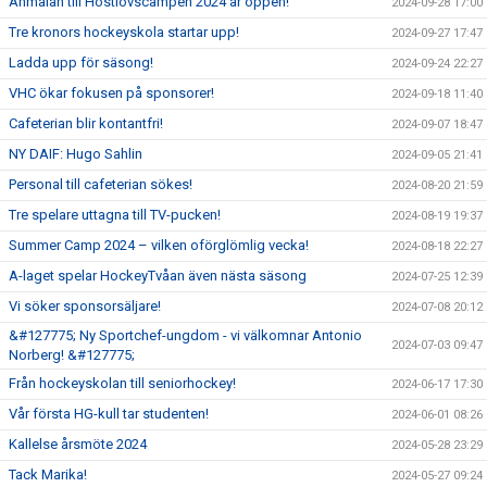
Anmälan till Höstlovscampen 2024 är öppen!
2024-09-28 17:00
Tre kronors hockeyskola startar upp!
2024-09-27 17:47
Ladda upp för säsong!
2024-09-24 22:27
VHC ökar fokusen på sponsorer!
2024-09-18 11:40
Cafeterian blir kontantfri!
2024-09-07 18:47
NY DAIF: Hugo Sahlin
2024-09-05 21:41
Personal till cafeterian sökes!
2024-08-20 21:59
Tre spelare uttagna till TV-pucken!
2024-08-19 19:37
Summer Camp 2024 – vilken oförglömlig vecka!
2024-08-18 22:27
A-laget spelar HockeyTvåan även nästa säsong
2024-07-25 12:39
Vi söker sponsorsäljare!
2024-07-08 20:12
&#127775; Ny Sportchef-ungdom - vi välkomnar Antonio
2024-07-03 09:47
Norberg! &#127775;
Från hockeyskolan till seniorhockey!
2024-06-17 17:30
Vår första HG-kull tar studenten!
2024-06-01 08:26
Kallelse årsmöte 2024
2024-05-28 23:29
Tack Marika!
2024-05-27 09:24