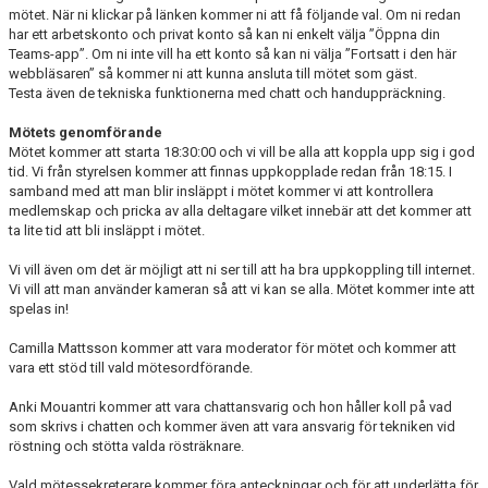
mötet. När ni klickar på länken kommer ni att få följande val. Om ni redan
har ett arbetskonto och privat konto så kan ni enkelt välja ”Öppna din
Teams-app”. Om ni inte vill ha ett konto så kan ni välja ”Fortsatt i den här
webbläsaren” så kommer ni att kunna ansluta till mötet som gäst.
Testa även de tekniska funktionerna med chatt och handuppräckning.
Mötets genomförande
Mötet kommer att starta 18:30:00 och vi vill be alla att koppla upp sig i god
tid. Vi från styrelsen kommer att finnas uppkopplade redan från 18:15. I
samband med att man blir insläppt i mötet kommer vi att kontrollera
medlemskap och pricka av alla deltagare vilket innebär att det kommer att
ta lite tid att bli insläppt i mötet.
Vi vill även om det är möjligt att ni ser till att ha bra uppkoppling till internet.
Vi vill att man använder kameran så att vi kan se alla. Mötet kommer inte att
spelas in!
Camilla Mattsson kommer att vara moderator för mötet och kommer att
vara ett stöd till vald mötesordförande.
Anki Mouantri kommer att vara chattansvarig och hon håller koll på vad
som skrivs i chatten och kommer även att vara ansvarig för tekniken vid
röstning och stötta valda rösträknare.
Vald mötessekreterare kommer föra anteckningar och för att underlätta för