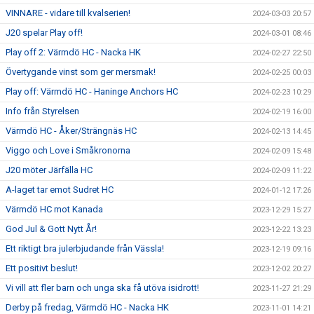
VINNARE - vidare till kvalserien!
2024-03-03 20:57
J20 spelar Play off!
2024-03-01 08:46
Play off 2: Värmdö HC - Nacka HK
2024-02-27 22:50
Övertygande vinst som ger mersmak!
2024-02-25 00:03
Play off: Värmdö HC - Haninge Anchors HC
2024-02-23 10:29
Info från Styrelsen
2024-02-19 16:00
Värmdö HC - Åker/Strängnäs HC
2024-02-13 14:45
Viggo och Love i Småkronorna
2024-02-09 15:48
J20 möter Järfälla HC
2024-02-09 11:22
A-laget tar emot Sudret HC
2024-01-12 17:26
Värmdö HC mot Kanada
2023-12-29 15:27
God Jul & Gott Nytt År!
2023-12-22 13:23
Ett riktigt bra julerbjudande från Vässla!
2023-12-19 09:16
Ett positivt beslut!
2023-12-02 20:27
Vi vill att fler barn och unga ska få utöva isidrott!
2023-11-27 21:29
Derby på fredag, Värmdö HC - Nacka HK
2023-11-01 14:21