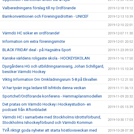
Valberedningens förslag till ny Ordförande
2019-12-18 19:12
Barnkonventionen och Föreningsidrotten - UNICEF
2019-12-13 10:39
2019-12-10 22:01
Värmdö HC söker en ordförande!
2019-12-07 11:30
Information om extra föreningsmöte
2019-12-01 20:52
BLACK FRIDAY deal - på Hagsätra Sport
2019-11-23 09:53
Kanske världens roligaste skola - HOCKEYSKOLAN
2019-11-16 17:50
Djurgårdens HG och utbildningsansvarig, Johan Schillgard,
2019-11-15 10:24
besöker Värmdö Hockey
Viktig Information Om Omklädningsrum 5-8 på Ekvallen
2019-11-12 21:50
Vi har tyvärr inga ledare till Isfritids denna veckan
2019-11-11 06:13
Sportchef/Ordförande konferens - Hemmaplansmodellen
2019-11-09 20:32
Det pratas om Värmdö Hockey i Hockeystudion- en
2019-11-05 15:39
podcast från Aftonbladet
Värmdö HC i samarbete med Stockholms Idrottsförbund,
2019-10-30 17:03
Stockholms Ishockeyförbund och Värmdö Kommun
TVÅ riktigt goda nyheter att starta höstlovsveckan med
2019-10-28 07:38