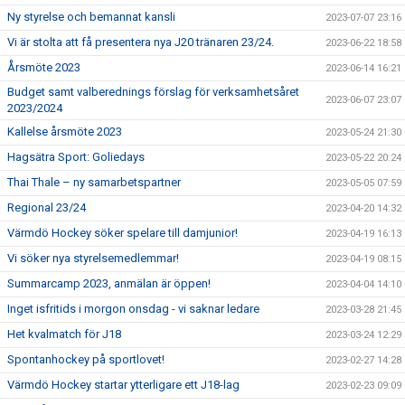
Ny styrelse och bemannat kansli
2023-07-07 23:16
Vi är stolta att få presentera nya J20 tränaren 23/24.
2023-06-22 18:58
Årsmöte 2023
2023-06-14 16:21
Budget samt valberednings förslag för verksamhetsåret
2023-06-07 23:07
2023/2024
Kallelse årsmöte 2023
2023-05-24 21:30
Hagsätra Sport: Goliedays
2023-05-22 20:24
Thai Thale – ny samarbetspartner
2023-05-05 07:59
Regional 23/24
2023-04-20 14:32
Värmdö Hockey söker spelare till damjunior!
2023-04-19 16:13
Vi söker nya styrelsemedlemmar!
2023-04-19 08:15
Summarcamp 2023, anmälan är öppen!
2023-04-04 14:10
Inget isfritids i morgon onsdag - vi saknar ledare
2023-03-28 21:45
Het kvalmatch för J18
2023-03-24 12:29
Spontanhockey på sportlovet!
2023-02-27 14:28
Värmdö Hockey startar ytterligare ett J18-lag
2023-02-23 09:09