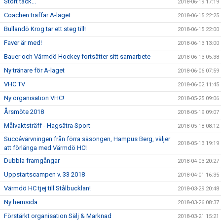
Stort tack...
2018-06-19 17:19
Coachen träffar A-laget
2018-06-15 22:25
Bullandö Krog tar ett steg till!
2018-06-15 22:00
Faver är med!
2018-06-13 13:00
Bauer och Värmdö Hockey fortsätter sitt samarbete
2018-06-13 05:38
Ny tränare för A-laget
2018-06-06 07:59
VHC TV
2018-06-02 11:45
Ny organisation VHC!
2018-05-25 09:06
Årsmöte 2018
2018-05-19 09:07
Målvaktsträff - Hagsätra Sport
2018-05-18 08:12
Succévärvningen från förra säsongen, Hampus Berg, väljer
2018-05-13 19:19
att förlänga med Värmdö HC!
Dubbla framgångar
2018-04-03 20:27
Uppstartscampen v. 33 2018
2018-04-01 16:35
Värmdö HC tjej till Stålbucklan!
2018-03-29 20:48
Ny hemsida
2018-03-26 08:37
Förstärkt organisation Sälj & Marknad
2018-03-21 15:21