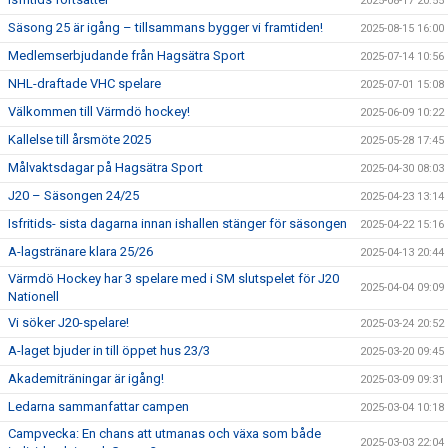
2025-08-17 20:55
Säsong 25 är igång – tillsammans bygger vi framtiden!
2025-08-15 16:00
Medlemserbjudande från Hagsätra Sport
2025-07-14 10:56
NHL-draftade VHC spelare
2025-07-01 15:08
Välkommen till Värmdö hockey!
2025-06-09 10:22
Kallelse till årsmöte 2025
2025-05-28 17:45
Målvaktsdagar på Hagsätra Sport
2025-04-30 08:03
J20 – Säsongen 24/25
2025-04-23 13:14
Isfritids- sista dagarna innan ishallen stänger för säsongen
2025-04-22 15:16
A-lagstränare klara 25/26
2025-04-13 20:44
Värmdö Hockey har 3 spelare med i SM slutspelet för J20
2025-04-04 09:09
Nationell
Vi söker J20-spelare!
2025-03-24 20:52
A-laget bjuder in till öppet hus 23/3
2025-03-20 09:45
Akademiträningar är igång!
2025-03-09 09:31
Ledarna sammanfattar campen
2025-03-04 10:18
Campvecka: En chans att utmanas och växa som både
2025-03-03 22:04