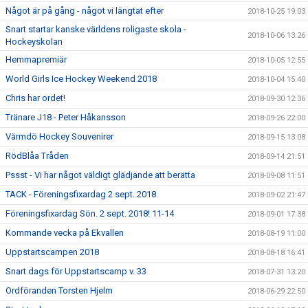
Något är på gång - något vi längtat efter
2018-10-25 19:03
Snart startar kanske världens roligaste skola -
2018-10-06 13:26
Hockeyskolan
Hemmapremiär
2018-10-05 12:55
World Girls Ice Hockey Weekend 2018
2018-10-04 15:40
Chris har ordet!
2018-09-30 12:36
Tränare J18 - Peter Håkansson
2018-09-26 22:00
Värmdö Hockey Souvenirer
2018-09-15 13:08
RödBlåa Tråden
2018-09-14 21:51
Pssst - Vi har något väldigt glädjande att berätta
2018-09-08 11:51
TACK - Föreningsfixardag 2 sept. 2018
2018-09-02 21:47
Föreningsfixardag Sön. 2 sept. 2018! 11-14
2018-09-01 17:38
Kommande vecka på Ekvallen
2018-08-19 11:00
Uppstartscampen 2018
2018-08-18 16:41
Snart dags för Uppstartscamp v. 33
2018-07-31 13:20
Ordföranden Torsten Hjelm
2018-06-29 22:50