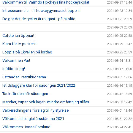
Välkommen till Värmdö Hockeys fina hockeyskola!
2021-09-27 18:44
Intresseanmälan till hockeygymnasiet öppen!
2021-09-23 10:34
De gör det de tycker är roligast - på skoltid
2021-09-21 20:59
2021-09-09 23:03
Cafeterian öppnar!
2021-09-05 20:58
Klara för tv-pucken!
2021-08-29 13:47
Loppis på Ekvallen på lördag
2021-08-25 20:39
Välkommen Pär!
2021-08-24 18:31
Isfritids idag!
2021-08-17 11:00
Lättnader i restriktionerna
2021-08-01 19:06
Istidsläggare klar för säsongen 2021/2022
2021-06-16 15:15
Tack för den här säsongen
2021-06-12 13:59
Matcher, cuper och läger i mindre omfattning tillåts
2021-06-03 17:42
Valberedningens förslag till ny styrelse
2021-06-01 19:44
Välkomna till digial årsstämma 2021
2021-05-31 22:32
Välkommen Jonas Forslund
2021-05-24 22:41