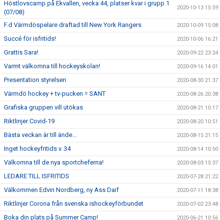
Höstlovscamp på Ekvallen, vecka 44, platser kvar i grupp 1
2020-10-13 15:59
(07/08)
F.d Värmdöspelare draftad till New York Rangers
2020-10-09 15:08
Succé för isfritids!
2020-10-06 16:21
Grattis Sara!
2020-09-22 23:24
Varmt välkomna till hockeyskolan!
2020-09-16 14:01
Presentation styrelsen
2020-08-30 21:37
Värmdö hockey + tv-pucken = SANT
2020-08-26 20:38
Grafiska gruppen vill utökas
2020-08-21 10:17
Riktlinjer Covid-19
2020-08-20 10:51
Bästa veckan är till ände...
2020-08-15 21:15
Inget hockeyfritids v. 34
2020-08-14 10:50
Välkomna till de nya sportcheferna!
2020-08-03 15:37
LEDARE TILL ISFRITIDS
2020-07-28 21:22
Välkommen Edvin Nordberg, ny Ass Daif
2020-07-11 18:38
Riktlinjer Corona från svenska ishockeyförbundet
2020-07-02 23:48
Boka din plats på Summer Camp!
2020-06-21 10:56