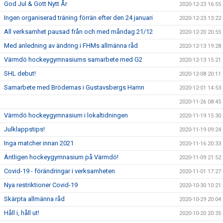
God Jul & Gott Nytt År
2020-12-23 16:55
Ingen organiserad träning förrän efter den 24 januari
2020-12-23 13:22
All verksamhet pausad från och med måndag 21/12
2020-12-20 20:55
Med anledning av ändring i FHMs allmänna råd
2020-12-13 19:28
Värmdö hockeygymnasiums samarbete med G2
2020-12-13 15:21
SHL debut!
2020-12-08 20:11
Samarbete med Brödernas i Gustavsbergs Hamn
2020-12-01 14:53
2020-11-26 08:45
Värmdö hockeygymnasium i lokaltidningen
2020-11-19 15:30
Julklappstips!
2020-11-19 09:24
Inga matcher innan 2021
2020-11-16 20:33
Äntligen hockeygymnasium på Värmdö!
2020-11-09 21:52
Covid-19 - förändringar i verksamheten
2020-11-01 17:27
Nya restriktioner Covid-19
2020-10-30 10:21
Skärpta allmänna råd
2020-10-29 20:04
Håll i, håll ut!
2020-10-20 20:35