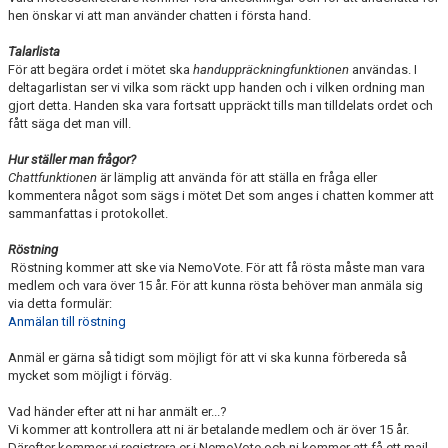
hen önskar vi att man använder chatten i första hand.
Talarlista
För att begära ordet i mötet ska
handuppräckningfunktionen
användas. I
deltagarlistan ser vi vilka som räckt upp handen och i vilken ordning man
gjort detta. Handen ska vara fortsatt uppräckt tills man tilldelats ordet och
fått säga det man vill.
Hur ställer man frågor?
Chattfunktionen
är lämplig att använda för att ställa en fråga eller
kommentera något som sägs i mötet Det som anges i chatten kommer att
sammanfattas i protokollet.
Röstning
Röstning kommer att ske via NemoVote. För att få rösta måste man vara
medlem och vara över 15 år. För att kunna rösta behöver man anmäla sig
via detta formulär:
Anmälan till röstning
Anmäl er gärna så tidigt som möjligt för att vi ska kunna förbereda så
mycket som möjligt i förväg.
Vad händer efter att ni har anmält er...?
Vi kommer att kontrollera att ni är betalande medlem och är över 15 år.
Därefter kommer vi registrera er i NemoVote och ni kommer att få ett mail