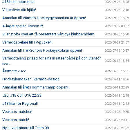
J18 hemmapremiär
2022-09-27 13:08
Vi behöver din hjälp!
2022-09-23 12:18
Anmälan till Värmdö Hockeygymnasium är öppen!
2022-09-08 16:39
A-laget spelar Divison 2!
2022-09-02 08:07
Vi är stolta över att få presentera vårt nya klubbemblem.
2022-08-26 15:20
Värmdöspelare till TV-pucken!
2022-08-21 21:07
Anmälan till Tre Kronors Hockeyskola är öppen!
2022-07-19 10:57
Värmdötalang prisad för sina insatser både på och utanför
2022-06-17 13:54
isen.
Årsmöte 2022
2022-06-03 15:51
Hockeyhandskar i Värmdö-design!
2022-05-11 19:36
Anmälan till årets sommarcamp öppen!
2022-04-11 22:29
J20, J18 och U16 22/23
2022-04-11 12:48
J18 klar för Regional!
2022-04-11 12:43
Veckans matcher!
2022-04-05 19:36
Veckans match!
2022-03-28 20:41
Ny huvudtränare till Team 08
2022-03-25 21:22