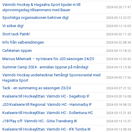
Värmdö Hockey & Hagsätra Sport bjuder in till
2024-05-20 17:47
utprovningsdag tillsammans med Bauer.
Sportsliga organisationen behöver dig!
2024-05-13 22:07
Vi söker dig!
2024-05-12 16:03
Stort tack Patrik!
2024-05-02 11:20
Info från valberedningen
2024-04-22 08:34
Cafeterian öppen
2024-04-15 18:22
Marcus Milemark – ny tränare för J20 säsongen 24/25
2024-04-13 20:42
Summer Camp 2024 - anmälan öppnar på måndag!
2024-04-13 13:30
Värmdö Hockey undertecknar femårigt Sponsoravtal med
2024-04-02 17:56
Hagsätra Sport
Tack - en summering av säsongen 23/24
2024-03-27 21:52
Kvalserie till HockeyEttan: Värmdö HC - Segeltorp IF
2024-03-20 16:08
J20 Kvalserie till Regional: Värmdö HC - Hammarby IF
2024-03-18 08:23
Kvalserie till HockeyEttan: Värmdö HC - Sollentuna HC
2024-03-15 21:43
J18 Play off: Värmdö HC - Göta Traneberg IK
2024-03-14 15:37
Kvalserie till HockeyEttan: Värmdö HC - IFK Tumba IK
2024-03-13 08:34