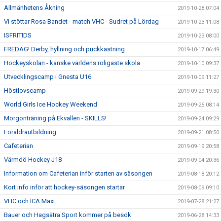
Allmänhetens Åkning
2019-10-28 07:04
Vi stöttar Rosa Bandet - match VHC - Sudret på Lördag
2019-10-23 11:08
ISFRITIDS
2019-10-23 08:00
FREDAG! Derby, hyllning och puckkastning
2019-10-17 06:49
Hockeyskolan - kanske världens roligaste skola
2019-10-10 09:37
Utvecklingscamp i Gnesta U16
2019-10-09 11:27
Höstlovscamp
2019-09-29 19:30
World Girls Ice Hockey Weekend
2019-09-25 08:14
Morgonträning på Ekvallen - SKILLS!
2019-09-24 09:29
Föräldrautbildning
2019-09-21 08:50
Cafeterian
2019-09-19 20:58
Värmdö Hockey J18
2019-09-04 20:36
Information om Cafeterian inför starten av säsongen
2019-08-18 20:12
Kort info inför att hockey-säsongen startar
2019-08-09 09:10
VHC och ICA Maxi
2019-07-28 21:27
Bauer och Hagsätra Sport kommer på besök
2019-06-28 14:33