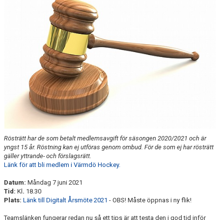
HISTORIA
DOKUMENT
MEDLEMSINFO
KONTAKT
Rösträtt har de som betalt medlemsavgift för säsongen 2020/2021 och är
yngst 15 år. Röstning kan ej utföras genom ombud. För de som ej har rösträtt
gäller yttrande- och förslagsrätt.
Länk för att bli medlem i Värmdö Hockey.
Datum:
Måndag 7 juni 2021
Tid:
Kl
.
18.30
Plats:
Länk till Digitalt Årsmöte 2021
- OBS! Måste öppnas i ny flik!
Teamslänken fungerar redan nu så ett tips är att testa den i god tid inför