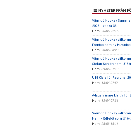
NYHETER FRÅN F
Värmdö Hockey Summe
2026 – vecka 33
Hem
,
26/05 22:15
Värmdö Hockey välkomn
Frentab som ny Huvudsp
Hem
,
20/05 08:20
Värmdö Hockey välkomn
Stefan Sahlén som U15-t
Hem
,
09/05 07:13
U18 Klara för Regional 2
Hem
,
13/04 07:56
A-lags tränare klart inför
Hem
,
13/04 07:36
Värmdö Hockey välkomn
Henrik Edfeldt som U16-t
Hem
,
28/03 15:16