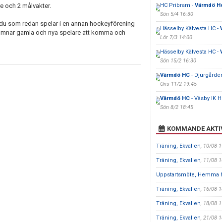
re och 2 målvakter.
HC Pribram -
Värmdö H
Sön 5/4 16:30
du som redan spelar i en annan hockeyförening
Hässelby Kälvesta HC -
komnar gamla och nya spelare att komma och
Lör 7/3 14:00
Hässelby Kälvesta HC -
Sön 15/2 16:30
Värmdö HC
- Djurgården
Ons 11/2 19:45
Värmdö HC
- Väsby IK 
Sön 8/2 18:45
KOMMANDE AKTI
Träning, Ekvallen
, 10/08 
Träning, Ekvallen
, 11/08 
Uppstartsmöte, Hemma 
Träning, Ekvallen
, 16/08 
Träning, Ekvallen
, 18/08 
Träning, Ekvallen
, 21/08 