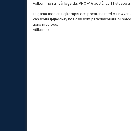
Välkommen till vår lagsida! VHC F16 består av 11 utespela
Ta gärna med en tjejkompis och provträna med oss! Även 
kan spela tjejhockey hos oss som paraplyspelare. Vi väl
träna med oss.
Välkomna!