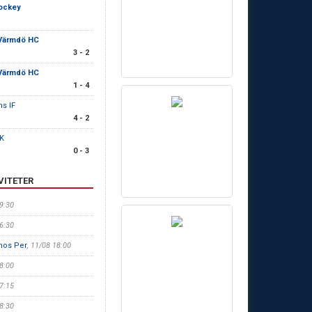
ockey
Värmdö HC
3 - 2
Värmdö HC
1 - 4
s IF
4 - 2
HK
0 - 3
VITETER
19:30
16:30
hos Per
, 11/08 18:00
18:00
17:15
18:30