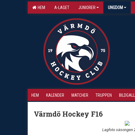
HEM
A-LAGET
JUNIORER
UNGDOM
HEM
KALENDER
MATCHER
TRUPPEN
BILDGALL
Värmdö Hockey F16
Lagfoto säsongen 