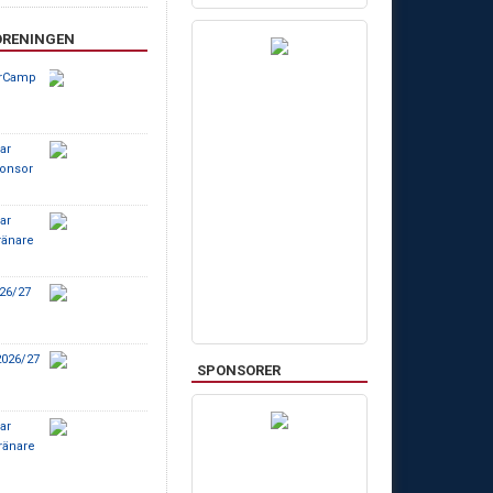
ÖRENINGEN
rCamp
ar
onsor
ar
ränare
026/27
 2026/27
SPONSORER
ar
ränare