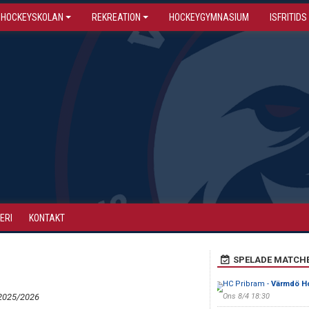
HOCKEYSKOLAN
REKREATION
HOCKEYGYMNASIUM
ISFRITIDS
ERI
KONTAKT
SPELADE MATCH
HC Pribram -
Värmdö H
2025/2026
Ons 8/4 18:30