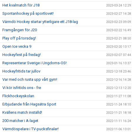
Het kvalmatch för J18
2023-03-24 12:29
Spontanhockey på sportlovet!
2023-02-27 14:28
Värmdö Hockey startar ytterligare ett J18-lag
2023-02-23 09:09
Framgången för J20
2023-02-22 16:49
Play off på torsdag!
2023-02-21 08:50
Open Ice vecka 9
2023-02-20 13:17
Hockeyfest på fredag!
2023-02-07 07:44
Representerar Sverige i Ungdoms-OS!
2023-01-16 13:37
Hockeyfritids tar jullov
2022-12-18 23:46
Var med och rusta upp vårt gym!
2022-12-16 14:28
Vi kör isfritids ons - fre
2022-12-13 12:20
Flickhockeyskolan
2022-11-27 11:08
Erbjudande från Hagsätra Sport
2022-11-24 18:10
Kvällens match inställd!
2022-11-21 18:18
200 matcher i A-laget
2022-11-11 16:24
Värmdöspelare i TV-pucksfinaler!
2022-11-06 13:01