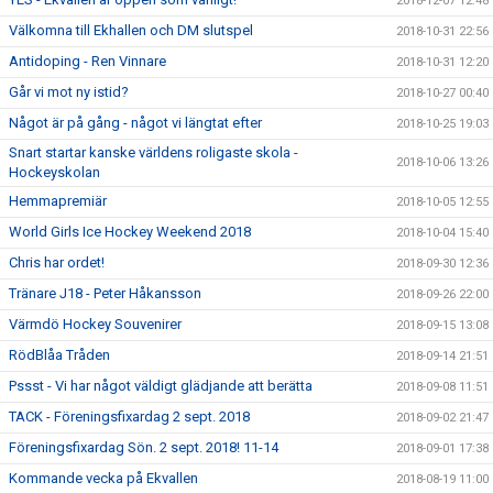
2018-12-07 12:48
Välkomna till Ekhallen och DM slutspel
2018-10-31 22:56
Antidoping - Ren Vinnare
2018-10-31 12:20
Går vi mot ny istid?
2018-10-27 00:40
Något är på gång - något vi längtat efter
2018-10-25 19:03
Snart startar kanske världens roligaste skola -
2018-10-06 13:26
Hockeyskolan
Hemmapremiär
2018-10-05 12:55
World Girls Ice Hockey Weekend 2018
2018-10-04 15:40
Chris har ordet!
2018-09-30 12:36
Tränare J18 - Peter Håkansson
2018-09-26 22:00
Värmdö Hockey Souvenirer
2018-09-15 13:08
RödBlåa Tråden
2018-09-14 21:51
Pssst - Vi har något väldigt glädjande att berätta
2018-09-08 11:51
TACK - Föreningsfixardag 2 sept. 2018
2018-09-02 21:47
Föreningsfixardag Sön. 2 sept. 2018! 11-14
2018-09-01 17:38
Kommande vecka på Ekvallen
2018-08-19 11:00