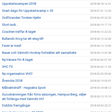
Uppstartscampen 2018
2018-08-18 16:41
Snart dags för Uppstartscamp v. 33
2018-07-31 13:20
Ordföranden Torsten Hjelm
2018-06-29 22:50
Stort tack...
2018-06-19 17:19
Coachen träffar A-laget
2018-06-15 22:25
Bullandö Krog tar ett steg till!
2018-06-15 22:00
Faver är med!
2018-06-13 13:00
Bauer och Värmdö Hockey fortsätter sitt samarbete
2018-06-13 05:38
Ny tränare för A-laget
2018-06-06 07:59
VHC TV
2018-06-02 11:45
Ny organisation VHC!
2018-05-25 09:06
Årsmöte 2018
2018-05-19 09:07
Målvaktsträff - Hagsätra Sport
2018-05-18 08:12
Succévärvningen från förra säsongen, Hampus Berg, väljer
2018-05-13 19:19
att förlänga med Värmdö HC!
Dubbla framgångar
2018-04-03 20:27