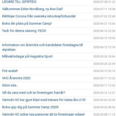
LEDARE TILL ISFRITIDS
2020-07-28 21:22
Välkommen Edvin Nordberg, ny Ass Daif
2020-07-11 18:38
Riktlinjer Corona från svenska ishockeyförbundet
2020-07-02 23:48
Boka din plats på Summer Camp!
2020-06-21 10:56
Tack för denna säsong 19/20
2020-06-16 22:36
2020-06-15 18:54
Information om årsmöte och kandidater föreslagna till
2020-06-12 13:18
styrelsen
Målvaktsdagar på Hagsätra Sport
2020-05-26 18:46
2020-05-24 22:59
Fint avslut!
2020-05-19 20:14
VHC Årsmöte 2020
2020-05-17 16:25
Glöm inte...
2020-05-17 15:20
Vill du vara med och ta föreningen framåt?
2020-05-16 12:37
Värmdö HC har gjort klart med tränare för nästa års U15!
2020-05-05 22:09
Boka upp dig på Summer Camp 2020!
2020-04-26 08:26
Värmdö HC söker nya personer att ta föreningen vidare!
2020-04-08 11:10