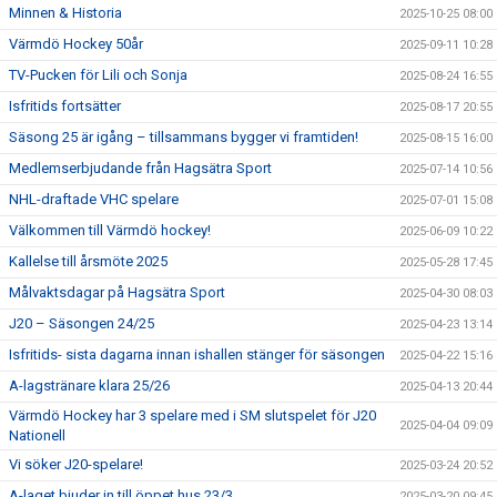
Minnen & Historia
2025-10-25 08:00
Värmdö Hockey 50år
2025-09-11 10:28
TV-Pucken för Lili och Sonja
2025-08-24 16:55
Isfritids fortsätter
2025-08-17 20:55
Säsong 25 är igång – tillsammans bygger vi framtiden!
2025-08-15 16:00
Medlemserbjudande från Hagsätra Sport
2025-07-14 10:56
NHL-draftade VHC spelare
2025-07-01 15:08
Välkommen till Värmdö hockey!
2025-06-09 10:22
Kallelse till årsmöte 2025
2025-05-28 17:45
Målvaktsdagar på Hagsätra Sport
2025-04-30 08:03
J20 – Säsongen 24/25
2025-04-23 13:14
Isfritids- sista dagarna innan ishallen stänger för säsongen
2025-04-22 15:16
A-lagstränare klara 25/26
2025-04-13 20:44
Värmdö Hockey har 3 spelare med i SM slutspelet för J20
2025-04-04 09:09
Nationell
Vi söker J20-spelare!
2025-03-24 20:52
A-laget bjuder in till öppet hus 23/3
2025-03-20 09:45