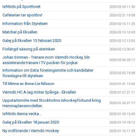
Isfritids på Sportlovet
2020-02-24 11:36
Cafeterian tar sportlov!
2020-02-21 19:58
Information från Styrelsen
2020-02-16 11:25
Matcher på Ekvallen
2020-02-15 10:43
Galej på Ekvallen 15 februari 2020
2020-02-12 12:05
Förlängd säsong på uterinken
2020-02-12 00:41
Johan Sörman - Tränare inom Värmdö Hockey, blir
2020-02-06 20:17
assisterande tränare i TV pucken för pojkar
Information om Extra föreningsmöte och kandidater
2020-02-05 19:48
föreslagna till styrelsen
Till Minne av Anne-Lie Nilsson
2020-01-31 15:04
Värmdö HC A-lag möter Spånga - Ekvallen
2020-01-27 21:11
Uppstartsmöte med Stockholms Ishockeyförbund kring
2020-01-26 21:17
Hemmaplansmodellen
Isfritids denna vecka...
2020-01-20 15:49
Galej på Ekvallen 18 januari 2020
2020-01-19 18:12
Ny ordförande i Värmdö Hockey
2020-01-16 11:29