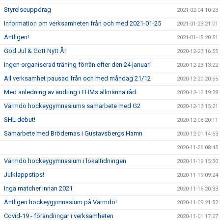
Styrelseuppdrag
2021-02-04 10:23
Information om verksamheten från och med 2021-01-25
2021-01-23 21:01
Äntligen!
2021-01-15 20:51
God Jul & Gott Nytt År
2020-12-23 16:55
Ingen organiserad träning förrän efter den 24 januari
2020-12-23 13:22
All verksamhet pausad från och med måndag 21/12
2020-12-20 20:55
Med anledning av ändring i FHMs allmänna råd
2020-12-13 19:28
Värmdö hockeygymnasiums samarbete med G2
2020-12-13 15:21
SHL debut!
2020-12-08 20:11
Samarbete med Brödernas i Gustavsbergs Hamn
2020-12-01 14:53
2020-11-26 08:45
Värmdö hockeygymnasium i lokaltidningen
2020-11-19 15:30
Julklappstips!
2020-11-19 09:24
Inga matcher innan 2021
2020-11-16 20:33
Äntligen hockeygymnasium på Värmdö!
2020-11-09 21:52
Covid-19 - förändringar i verksamheten
2020-11-01 17:27