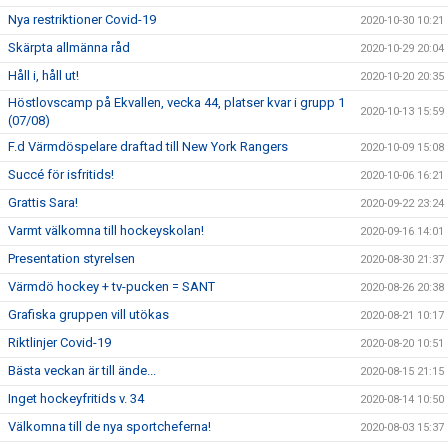
Nya restriktioner Covid-19
2020-10-30 10:21
Skärpta allmänna råd
2020-10-29 20:04
Håll i, håll ut!
2020-10-20 20:35
Höstlovscamp på Ekvallen, vecka 44, platser kvar i grupp 1
2020-10-13 15:59
(07/08)
F.d Värmdöspelare draftad till New York Rangers
2020-10-09 15:08
Succé för isfritids!
2020-10-06 16:21
Grattis Sara!
2020-09-22 23:24
Varmt välkomna till hockeyskolan!
2020-09-16 14:01
Presentation styrelsen
2020-08-30 21:37
Värmdö hockey + tv-pucken = SANT
2020-08-26 20:38
Grafiska gruppen vill utökas
2020-08-21 10:17
Riktlinjer Covid-19
2020-08-20 10:51
Bästa veckan är till ände...
2020-08-15 21:15
Inget hockeyfritids v. 34
2020-08-14 10:50
Välkomna till de nya sportcheferna!
2020-08-03 15:37