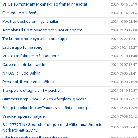
VHC F16 möter amerikanskt lag från Minnesota!
2024-10-16 08:19
Fler ledare behövs!
2024-10-14 07:04
Positiva besked om nya ishallar
2024-10-09 21:40
Anmälan till Höstlovscampen 2024 är öppen!
2024-09-28 17:00
Tre kronors hockeyskola startar upp!
2024-09-27 17:47
Ladda upp för säsong!
2024-09-24 22:27
VHC ökar fokusen på sponsorer!
2024-09-18 11:40
Cafeterian blir kontantfri!
2024-09-07 18:47
NY DAIF: Hugo Sahlin
2024-09-05 21:41
Personal till cafeterian sökes!
2024-08-20 21:59
Tre spelare uttagna till TV-pucken!
2024-08-19 19:37
Summer Camp 2024 – vilken oförglömlig vecka!
2024-08-18 22:27
A-laget spelar HockeyTvåan även nästa säsong
2024-07-25 12:39
Vi söker sponsorsäljare!
2024-07-08 20:12
&#127775; Ny Sportchef-ungdom - vi välkomnar Antonio
2024-07-03 09:47
Norberg! &#127775;