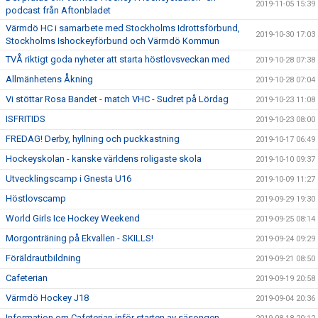
2019-11-05 15:39
podcast från Aftonbladet
Värmdö HC i samarbete med Stockholms Idrottsförbund,
2019-10-30 17:03
Stockholms Ishockeyförbund och Värmdö Kommun
TVÅ riktigt goda nyheter att starta höstlovsveckan med
2019-10-28 07:38
Allmänhetens Åkning
2019-10-28 07:04
Vi stöttar Rosa Bandet - match VHC - Sudret på Lördag
2019-10-23 11:08
ISFRITIDS
2019-10-23 08:00
FREDAG! Derby, hyllning och puckkastning
2019-10-17 06:49
Hockeyskolan - kanske världens roligaste skola
2019-10-10 09:37
Utvecklingscamp i Gnesta U16
2019-10-09 11:27
Höstlovscamp
2019-09-29 19:30
World Girls Ice Hockey Weekend
2019-09-25 08:14
Morgonträning på Ekvallen - SKILLS!
2019-09-24 09:29
Föräldrautbildning
2019-09-21 08:50
Cafeterian
2019-09-19 20:58
Värmdö Hockey J18
2019-09-04 20:36
Information om Cafeterian inför starten av säsongen