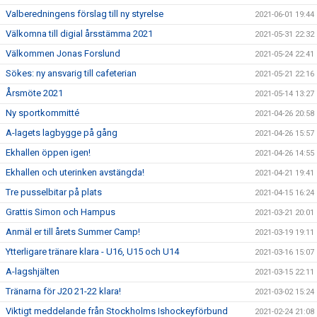
Valberedningens förslag till ny styrelse
2021-06-01 19:44
Välkomna till digial årsstämma 2021
2021-05-31 22:32
Välkommen Jonas Forslund
2021-05-24 22:41
Sökes: ny ansvarig till cafeterian
2021-05-21 22:16
Årsmöte 2021
2021-05-14 13:27
Ny sportkommitté
2021-04-26 20:58
A-lagets lagbygge på gång
2021-04-26 15:57
Ekhallen öppen igen!
2021-04-26 14:55
Ekhallen och uterinken avstängda!
2021-04-21 19:41
Tre pusselbitar på plats
2021-04-15 16:24
Grattis Simon och Hampus
2021-03-21 20:01
Anmäl er till årets Summer Camp!
2021-03-19 19:11
Ytterligare tränare klara - U16, U15 och U14
2021-03-16 15:07
A-lagshjälten
2021-03-15 22:11
Tränarna för J20 21-22 klara!
2021-03-02 15:24
Viktigt meddelande från Stockholms Ishockeyförbund
2021-02-24 21:08