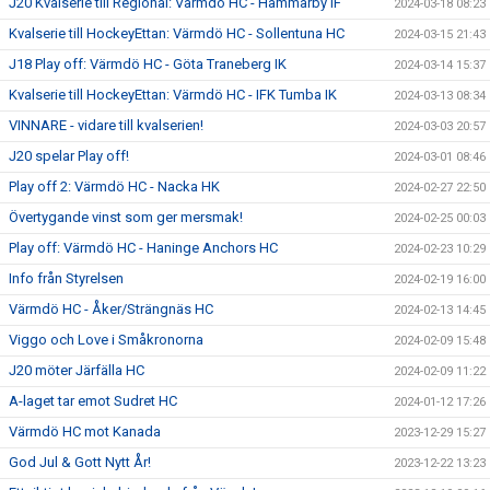
J20 Kvalserie till Regional: Värmdö HC - Hammarby IF
2024-03-18 08:23
Kvalserie till HockeyEttan: Värmdö HC - Sollentuna HC
2024-03-15 21:43
J18 Play off: Värmdö HC - Göta Traneberg IK
2024-03-14 15:37
Kvalserie till HockeyEttan: Värmdö HC - IFK Tumba IK
2024-03-13 08:34
VINNARE - vidare till kvalserien!
2024-03-03 20:57
J20 spelar Play off!
2024-03-01 08:46
Play off 2: Värmdö HC - Nacka HK
2024-02-27 22:50
Övertygande vinst som ger mersmak!
2024-02-25 00:03
Play off: Värmdö HC - Haninge Anchors HC
2024-02-23 10:29
Info från Styrelsen
2024-02-19 16:00
Värmdö HC - Åker/Strängnäs HC
2024-02-13 14:45
Viggo och Love i Småkronorna
2024-02-09 15:48
J20 möter Järfälla HC
2024-02-09 11:22
A-laget tar emot Sudret HC
2024-01-12 17:26
Värmdö HC mot Kanada
2023-12-29 15:27
God Jul & Gott Nytt År!
2023-12-22 13:23