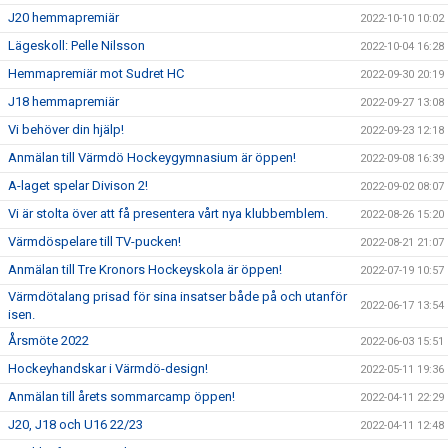
J20 hemmapremiär
2022-10-10 10:02
Lägeskoll: Pelle Nilsson
2022-10-04 16:28
Hemmapremiär mot Sudret HC
2022-09-30 20:19
J18 hemmapremiär
2022-09-27 13:08
Vi behöver din hjälp!
2022-09-23 12:18
Anmälan till Värmdö Hockeygymnasium är öppen!
2022-09-08 16:39
A-laget spelar Divison 2!
2022-09-02 08:07
Vi är stolta över att få presentera vårt nya klubbemblem.
2022-08-26 15:20
Värmdöspelare till TV-pucken!
2022-08-21 21:07
Anmälan till Tre Kronors Hockeyskola är öppen!
2022-07-19 10:57
Värmdötalang prisad för sina insatser både på och utanför
2022-06-17 13:54
isen.
Årsmöte 2022
2022-06-03 15:51
Hockeyhandskar i Värmdö-design!
2022-05-11 19:36
Anmälan till årets sommarcamp öppen!
2022-04-11 22:29
J20, J18 och U16 22/23
2022-04-11 12:48