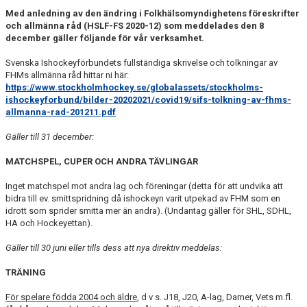
HISTORIA
Med anledning av den ändring i Folkhälsomyndighetens föreskrifter
och allmänna råd (HSLF-FS 2020-12) som meddelades den 8
december gäller följande för vår verksamhet.
DOKUMENT
Svenska Ishockeyförbundets fullständiga skrivelse och tolkningar av
MEDLEMSINFO
FHMs allmänna råd hittar ni här:
https://www.stockholmhockey.se/globalassets/stockholms-
ishockeyforbund/bilder-20202021/covid19/sifs-tolkning-av-fhms-
KONTAKT
allmanna-rad-201211.pdf
Gäller till 31 december:
MATCHSPEL, CUPER OCH ANDRA TÄVLINGAR
Inget matchspel mot andra lag och föreningar (detta för att undvika att
bidra till ev. smittspridning då ishockeyn varit utpekad av FHM som en
idrott som sprider smitta mer än andra). (Undantag gäller för SHL, SDHL,
HA och Hockeyettan).
Gäller till 30 juni eller tills dess att nya direktiv meddelas:
TRÄNING
För spelare födda 2004 och äldre
, d v s. J18, J20, A-lag, Damer, Vets m.fl.