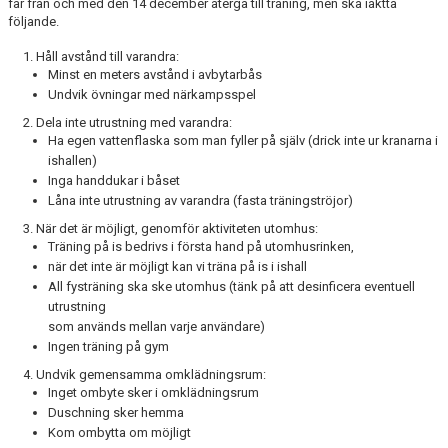
får från och med den 14 december återgå till träning, men ska iaktta
följande.
1. Håll avstånd till varandra:
Minst en meters avstånd i avbytarbås
Undvik övningar med närkampsspel
2. Dela inte utrustning med varandra:
Ha egen vattenflaska som man fyller på själv (drick inte ur kranarna i
ishallen)
Inga handdukar i båset
Låna inte utrustning av varandra (fasta träningströjor)
3. När det är möjligt, genomför aktiviteten utomhus:
Träning på is bedrivs i första hand på utomhusrinken,
när det inte är möjligt kan vi träna på is i ishall
All fysträning ska ske utomhus (tänk på att desinficera eventuell
utrustning
som används mellan varje användare)
Ingen träning på gym
4. Undvik gemensamma omklädningsrum:
Inget ombyte sker i omklädningsrum
Duschning sker hemma
Kom ombytta om möjligt