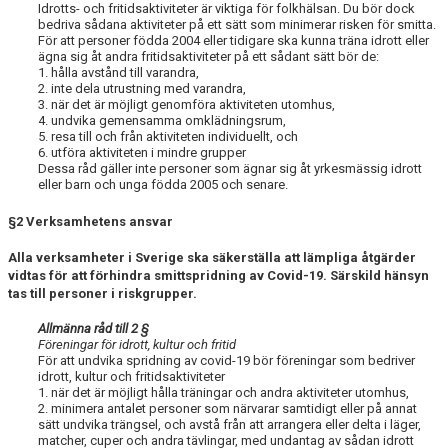
Idrotts- och fritidsaktiviteter är viktiga för folkhälsan. Du bör dock
bedriva sådana aktiviteter på ett sätt som minimerar risken för smitta.
För att personer födda 2004 eller tidigare ska kunna träna idrott eller
ägna sig åt andra fritidsaktiviteter på ett sådant sätt bör de:
1. hålla avstånd till varandra,
2. inte dela utrustning med varandra,
3. när det är möjligt genomföra aktiviteten utomhus,
4. undvika gemensamma omklädningsrum,
5. resa till och från aktiviteten individuellt, och
6. utföra aktiviteten i mindre grupper
Dessa råd gäller inte personer som ägnar sig åt yrkesmässig idrott
eller barn och unga födda 2005 och senare.
§2 Verksamhetens ansvar
Alla verksamheter i Sverige ska säkerställa att lämpliga åtgärder
vidtas för att förhindra smittspridning av Covid-19. Särskild hänsyn
tas till personer i riskgrupper.
Allmänna råd till 2 §
Föreningar för idrott, kultur och fritid
För att undvika spridning av covid-19 bör föreningar som bedriver
idrott, kultur och fritidsaktiviteter
1. när det är möjligt hålla träningar och andra aktiviteter utomhus,
2. minimera antalet personer som närvarar samtidigt eller på annat
sätt undvika trängsel, och avstå från att arrangera eller delta i läger,
matcher, cuper och andra tävlingar, med undantag av sådan idrott