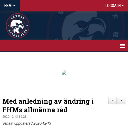
HEM
LOGGA IN
HEM
NYHETER
KALENDER
MATCHER
Med anledning av ändring i
<
>
ISTIDER
FHMs allmänna råd
2020-12-13 19:28
OM KLUBBEN
Senast uppdaterad 2020-12-13