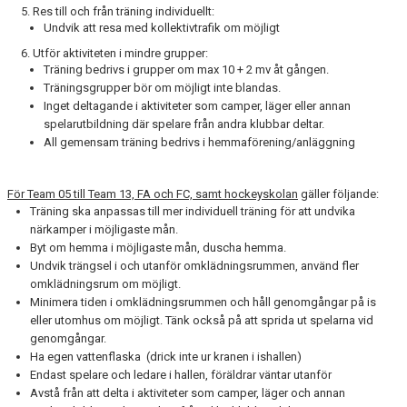
5. Res till och från träning individuellt:
Undvik att resa med kollektivtrafik om möjligt
6. Utför aktiviteten i mindre grupper:
Träning bedrivs i grupper om max 10 + 2 mv åt gången.
Träningsgrupper bör om möjligt inte blandas.
Inget deltagande i aktiviteter som camper, läger eller annan
spelarutbildning där spelare från andra klubbar deltar.
All gemensam träning bedrivs i hemmaförening/anläggning
För Team 05 till Team 13, FA och FC, samt hockeyskolan
gäller följande:
Träning ska anpassas till mer individuell träning för att undvika
närkamper i möjligaste mån.
Byt om hemma i möjligaste mån, duscha hemma.
Undvik trängsel i och utanför omklädningsrummen, använd fler
omklädningsrum om möjligt.
Minimera tiden i omklädningsrummen och håll genomgångar på is
eller utomhus om möjligt. Tänk också på att sprida ut spelarna vid
genomgångar.
Ha egen vattenflaska (drick inte ur kranen i ishallen)
Endast spelare och ledare i hallen, föräldrar väntar utanför
Avstå från att delta i aktiviteter som camper, läger och annan