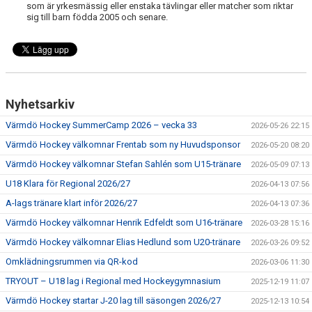
som är yrkesmässig eller enstaka tävlingar eller matcher som riktar
sig till barn födda 2005 och senare.
Nyhetsarkiv
Värmdö Hockey SummerCamp 2026 – vecka 33
2026-05-26 22:15
Värmdö Hockey välkomnar Frentab som ny Huvudsponsor
2026-05-20 08:20
Värmdö Hockey välkomnar Stefan Sahlén som U15-tränare
2026-05-09 07:13
U18 Klara för Regional 2026/27
2026-04-13 07:56
A-lags tränare klart inför 2026/27
2026-04-13 07:36
Värmdö Hockey välkomnar Henrik Edfeldt som U16-tränare
2026-03-28 15:16
Värmdö Hockey välkomnar Elias Hedlund som U20-tränare
2026-03-26 09:52
Omklädningsrummen via QR-kod
2026-03-06 11:30
TRYOUT – U18 lag i Regional med Hockeygymnasium
2025-12-19 11:07
Värmdö Hockey startar J-20 lag till säsongen 2026/27
2025-12-13 10:54