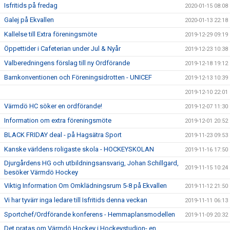
Isfritids på fredag
2020-01-15 08:08
Galej på Ekvallen
2020-01-13 22:18
Kallelse till Extra föreningsmöte
2019-12-29 09:19
Öppettider i Cafeterian under Jul & Nyår
2019-12-23 10:38
Valberedningens förslag till ny Ordförande
2019-12-18 19:12
Barnkonventionen och Föreningsidrotten - UNICEF
2019-12-13 10:39
2019-12-10 22:01
Värmdö HC söker en ordförande!
2019-12-07 11:30
Information om extra föreningsmöte
2019-12-01 20:52
BLACK FRIDAY deal - på Hagsätra Sport
2019-11-23 09:53
Kanske världens roligaste skola - HOCKEYSKOLAN
2019-11-16 17:50
Djurgårdens HG och utbildningsansvarig, Johan Schillgard,
2019-11-15 10:24
besöker Värmdö Hockey
Viktig Information Om Omklädningsrum 5-8 på Ekvallen
2019-11-12 21:50
Vi har tyvärr inga ledare till Isfritids denna veckan
2019-11-11 06:13
Sportchef/Ordförande konferens - Hemmaplansmodellen
2019-11-09 20:32
Det pratas om Värmdö Hockey i Hockeystudion- en