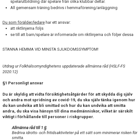
spelarutbildning där spelare från olika klubbar deltar.
All gemensam träning bedrivs i hemmaförening/anläggning
Du som förälder/ledare
har ett ansvar:
att riktlinjerna följs
se till att barn/spelare är informerade om riktlinjerna och följer dessa
STANNA HEMMA VID MINSTA SJUKDOMSSYMPTOM!
Utdrag ur Folkhälsomyndighetens uppdaterade allmänna råd (HSLF-FS
2020:12)
§1 Personligt ansvar
Du är skyldig att vidta försiktighetsåtgärder för att skydda dig själv
och andra mot spridning av covid-19, du ska själv tänka igenom hur
du kan undvika att bli smittad och hur du kan undvika att smitta
andra, du ska visa hänsyn till dina medmänniskor, vilket är särskilt
viktigt i förhållande till personer i riskgrupper.
Allmänna råd till 1 §
Bedriva idrotts- och fritidsaktiviteter på ett sätt som minimerar risken för
smitta.