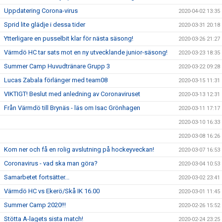
Uppdatering Corona-virus
2020-04-02 13:35
Sprid lite glädje i dessa tider
2020-03-31 20:18
Ytterligare en pusselbit klar för nästa säsong!
2020-03-26 21:27
Värmdö HC tar sats mot en ny utvecklande junior-säsong!
2020-03-23 18:35
Summer Camp Huvudtränare Grupp 3
2020-03-22 09:28
Lucas Zabala förlänger med team08
2020-03-15 11:31
VIKTIGT! Beslut med anledning av Coronaviruset
2020-03-13 12:31
Från Värmdö till Brynäs - läs om Isac Grönhagen
2020-03-11 17:17
2020-03-10 16:33
2020-03-08 16:26
Kom ner och få en rolig avslutning på hockeyveckan!
2020-03-07 16:53
Coronavirus - vad ska man göra?
2020-03-04 10:53
Samarbetet fortsätter...
2020-03-02 23:41
Värmdö HC vs Ekerö/Skå IK 16.00
2020-03-01 11:45
Summer Camp 2020!!!
2020-02-26 15:52
Stötta A-lagets sista match!
2020-02-24 23:25