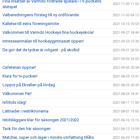
Fina insatser av Värmdö-fostrade spelare i TV-puckens
2021-11-09 11:03
slutspel.
Valberedningens förslag till ny ordförande
2021-11-03 04:13
Kallelse till extra föreningsmöte
2021-10-15 10:53
Välkommen till Värmdö Hockeys fina hockeyskola!
2021-09-27 18:44
Intresseanmälan till hockeygymnasiet öppen!
2021-09-23 10:34
De gör det de tycker är roligast - på skoltid
2021-09-21 20:59
2021-09-09 23:03
Cafeterian öppnar!
2021-09-05 20:58
Klara för tv-pucken!
2021-08-29 13:47
Loppis på Ekvallen på lördag
2021-08-25 20:39
Välkommen Pär!
2021-08-24 18:31
Isfritids idag!
2021-08-17 11:00
Lättnader i restriktionerna
2021-08-01 19:06
Istidsläggare klar för säsongen 2021/2022
2021-06-16 15:15
Tack för den här säsongen
2021-06-12 13:59
Matcher, cuper och läger i mindre omfattning tillåts
2021-06-03 17:42