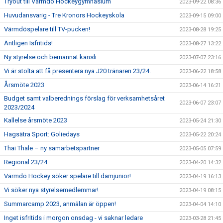
Tryout till Värmdö Hockeygymnasium
2023-09-22 08:36
Huvudansvarig - Tre Kronors Hockeyskola
2023-09-15 09:00
Värmdöspelare till TV-pucken!
2023-08-28 19:25
Äntligen Isfritids!
2023-08-27 13:22
Ny styrelse och bemannat kansli
2023-07-07 23:16
Vi är stolta att få presentera nya J20 tränaren 23/24.
2023-06-22 18:58
Årsmöte 2023
2023-06-14 16:21
Budget samt valberednings förslag för verksamhetsåret
2023-06-07 23:07
2023/2024
Kallelse årsmöte 2023
2023-05-24 21:30
Hagsätra Sport: Goliedays
2023-05-22 20:24
Thai Thale – ny samarbetspartner
2023-05-05 07:59
Regional 23/24
2023-04-20 14:32
Värmdö Hockey söker spelare till damjunior!
2023-04-19 16:13
Vi söker nya styrelsemedlemmar!
2023-04-19 08:15
Summarcamp 2023, anmälan är öppen!
2023-04-04 14:10
Inget isfritids i morgon onsdag - vi saknar ledare
2023-03-28 21:45