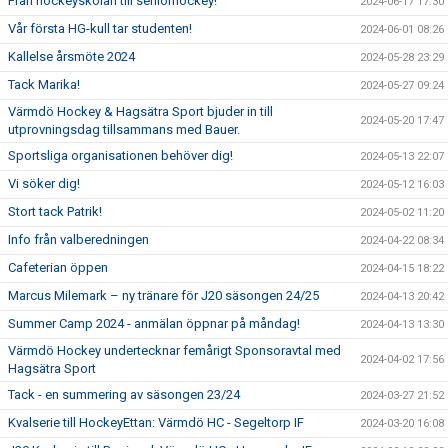
Från hockeyskolan till seniorhockey!
2024-06-17 17:30
Vår första HG-kull tar studenten!
2024-06-01 08:26
Kallelse årsmöte 2024
2024-05-28 23:29
Tack Marika!
2024-05-27 09:24
Värmdö Hockey & Hagsätra Sport bjuder in till
2024-05-20 17:47
utprovningsdag tillsammans med Bauer.
Sportsliga organisationen behöver dig!
2024-05-13 22:07
Vi söker dig!
2024-05-12 16:03
Stort tack Patrik!
2024-05-02 11:20
Info från valberedningen
2024-04-22 08:34
Cafeterian öppen
2024-04-15 18:22
Marcus Milemark – ny tränare för J20 säsongen 24/25
2024-04-13 20:42
Summer Camp 2024 - anmälan öppnar på måndag!
2024-04-13 13:30
Värmdö Hockey undertecknar femårigt Sponsoravtal med
2024-04-02 17:56
Hagsätra Sport
Tack - en summering av säsongen 23/24
2024-03-27 21:52
Kvalserie till HockeyEttan: Värmdö HC - Segeltorp IF
2024-03-20 16:08