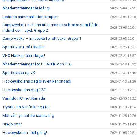
Akademiträningar är igång!
2025-03-09 09:31
Ledarna sammanfattar campen
2025-03-04 10:18
Campvecka: En chans att utmanas och växa som både
2025-03-03 22:04
individ och i spel. Grupp 2
Camp Vecka – En vecka för att växa! Grupp 1
2025-03-03 22:01
Sportlovskul på Ekvallen
2025-02-26 15:37
VHC Flaskan åter i lager!
2025-02-21 16:57
Akademiträningar för U13-U16 och F16
2025-02-18 13:32
Sportlovscamp v.9
2025-01-31 15:46
Hockeyskolans dag blev en kanondag!
2025-01-13 21:20
Hockeyskolans dag 12/1
2025-01-11 12:11
Värmdö HC mot Kanada
2024-12-30 08:22
Tryout J18 & info kring HG!
2024-12-18 21:14
Möt vår nya cafeteriaansvarig
2024-11-28 10:20
Bingolotter
2024-11-26 11:49
Hockeyskolan i full gång!
2024-11-03 20:51