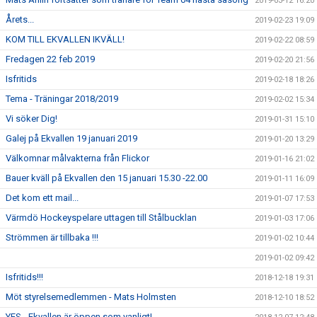
2019-03-12 16:20
Årets...
2019-02-23 19:09
KOM TILL EKVALLEN IKVÄLL!
2019-02-22 08:59
Fredagen 22 feb 2019
2019-02-20 21:56
Isfritids
2019-02-18 18:26
Tema - Träningar 2018/2019
2019-02-02 15:34
Vi söker Dig!
2019-01-31 15:10
Galej på Ekvallen 19 januari 2019
2019-01-20 13:29
Välkomnar målvakterna från Flickor
2019-01-16 21:02
Bauer kväll på Ekvallen den 15 januari 15.30 -22.00
2019-01-11 16:09
Det kom ett mail...
2019-01-07 17:53
Värmdö Hockeyspelare uttagen till Stålbucklan
2019-01-03 17:06
Strömmen är tillbaka !!!
2019-01-02 10:44
2019-01-02 09:42
Isfritids!!!
2018-12-18 19:31
Möt styrelsemedlemmen - Mats Holmsten
2018-12-10 18:52
YES - Ekvallen är öppen som vanligt!