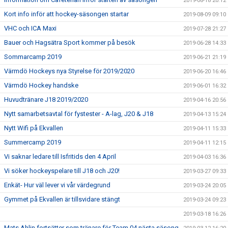
2019-08-18 20:12
Kort info inför att hockey-säsongen startar
2019-08-09 09:10
VHC och ICA Maxi
2019-07-28 21:27
Bauer och Hagsätra Sport kommer på besök
2019-06-28 14:33
Sommarcamp 2019
2019-06-21 21:19
Värmdö Hockeys nya Styrelse för 2019/2020
2019-06-20 16:46
Värmdö Hockey handske
2019-06-01 16:32
Huvudtränare J18 2019/2020
2019-04-16 20:56
Nytt samarbetsavtal för fystester - A-lag, J20 & J18
2019-04-13 15:24
Nytt Wifi på Ekvallen
2019-04-11 15:33
Summercamp 2019
2019-04-11 12:15
Vi saknar ledare till Isfritids den 4 April
2019-04-03 16:36
Vi söker hockeyspelare till J18 och J20!
2019-03-27 09:33
Enkät- Hur väl lever vi vår värdegrund
2019-03-24 20:05
Gymmet på Ekvallen är tillsvidare stängt
2019-03-24 09:23
2019-03-18 16:26
Mats Ahlin fortsätter som tränare för Team 04 nästa säsong