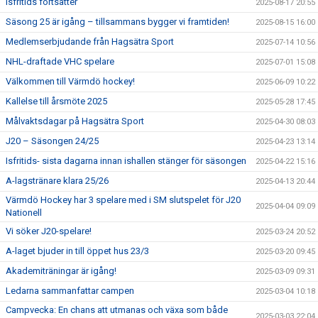
Isfritids fortsätter
2025-08-17 20:55
Säsong 25 är igång – tillsammans bygger vi framtiden!
2025-08-15 16:00
Medlemserbjudande från Hagsätra Sport
2025-07-14 10:56
NHL-draftade VHC spelare
2025-07-01 15:08
Välkommen till Värmdö hockey!
2025-06-09 10:22
Kallelse till årsmöte 2025
2025-05-28 17:45
Målvaktsdagar på Hagsätra Sport
2025-04-30 08:03
J20 – Säsongen 24/25
2025-04-23 13:14
Isfritids- sista dagarna innan ishallen stänger för säsongen
2025-04-22 15:16
A-lagstränare klara 25/26
2025-04-13 20:44
Värmdö Hockey har 3 spelare med i SM slutspelet för J20
2025-04-04 09:09
Nationell
Vi söker J20-spelare!
2025-03-24 20:52
A-laget bjuder in till öppet hus 23/3
2025-03-20 09:45
Akademiträningar är igång!
2025-03-09 09:31
Ledarna sammanfattar campen
2025-03-04 10:18
Campvecka: En chans att utmanas och växa som både
2025-03-03 22:04