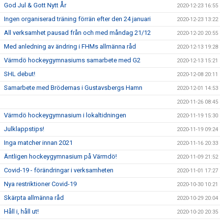
God Jul & Gott Nytt År
2020-12-23 16:55
Ingen organiserad träning förrän efter den 24 januari
2020-12-23 13:22
All verksamhet pausad från och med måndag 21/12
2020-12-20 20:55
Med anledning av ändring i FHMs allmänna råd
2020-12-13 19:28
Värmdö hockeygymnasiums samarbete med G2
2020-12-13 15:21
SHL debut!
2020-12-08 20:11
Samarbete med Brödernas i Gustavsbergs Hamn
2020-12-01 14:53
2020-11-26 08:45
Värmdö hockeygymnasium i lokaltidningen
2020-11-19 15:30
Julklappstips!
2020-11-19 09:24
Inga matcher innan 2021
2020-11-16 20:33
Äntligen hockeygymnasium på Värmdö!
2020-11-09 21:52
Covid-19 - förändringar i verksamheten
2020-11-01 17:27
Nya restriktioner Covid-19
2020-10-30 10:21
Skärpta allmänna råd
2020-10-29 20:04
Håll i, håll ut!
2020-10-20 20:35