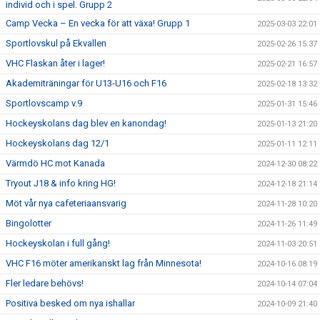
individ och i spel. Grupp 2
Camp Vecka – En vecka för att växa! Grupp 1
2025-03-03 22:01
Sportlovskul på Ekvallen
2025-02-26 15:37
VHC Flaskan åter i lager!
2025-02-21 16:57
Akademiträningar för U13-U16 och F16
2025-02-18 13:32
Sportlovscamp v.9
2025-01-31 15:46
Hockeyskolans dag blev en kanondag!
2025-01-13 21:20
Hockeyskolans dag 12/1
2025-01-11 12:11
Värmdö HC mot Kanada
2024-12-30 08:22
Tryout J18 & info kring HG!
2024-12-18 21:14
Möt vår nya cafeteriaansvarig
2024-11-28 10:20
Bingolotter
2024-11-26 11:49
Hockeyskolan i full gång!
2024-11-03 20:51
VHC F16 möter amerikanskt lag från Minnesota!
2024-10-16 08:19
Fler ledare behövs!
2024-10-14 07:04
Positiva besked om nya ishallar
2024-10-09 21:40