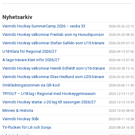
Nyhetsarkiv
Värmdö Hockey SummerCamp 2026 – vecka 33
2026-05-26 22:15
Värmdö Hockey välkomnar Frentab som ny Huvudsponsor
2026-05-20 08:20
Värmdö Hockey välkomnar Stefan Sahlén som U15-tränare
2026-05-09 07:13
U18 Klara för Regional 2026/27
2026-04-13 07:56
A-lags tränare klart inför 2026/27
2026-04-13 07:36
Värmdö Hockey välkomnar Henrik Edfeldt som U16-tränare
2026-03-28 15:16
Värmdö Hockey välkomnar Elias Hedlund som U20-tränare
2026-03-26 09:52
Omklädningsrummen via QR-kod
2026-03-06 11:30
TRYOUT – U18 lag i Regional med Hockeygymnasium
2025-12-19 11:07
Värmdö Hockey startar J-20 lag till säsongen 2026/27
2025-12-13 10:54
Minnen & Historia
2025-10-25 08:00
Värmdö Hockey 50år
2025-09-11 10:28
TV-Pucken för Lili och Sonja
2025-08-24 16:55