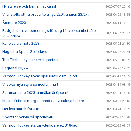
Ny styrelse och bemannat kansli
2023-07-07 23:16
Vi är stolta att få presentera nya J20 tränaren 23/24.
2023-06-22 18:58
Årsmöte 2023
2023-06-14 16:21
Budget samt valberednings förslag för verksamhetsåret
2023-06-07 23:07
2023/2024
Kallelse årsmöte 2023
2023-05-24 21:30
Hagsätra Sport: Goliedays
2023-05-22 20:24
Thai Thale – ny samarbetspartner
2023-05-05 07:59
Regional 23/24
2023-04-20 14:32
Värmdö Hockey söker spelare till damjunior!
2023-04-19 16:13
Vi söker nya styrelsemedlemmar!
2023-04-19 08:15
Summarcamp 2023, anmälan är öppen!
2023-04-04 14:10
Inget isfritids i morgon onsdag - vi saknar ledare
2023-03-28 21:45
Het kvalmatch för J18
2023-03-24 12:29
Spontanhockey på sportlovet!
2023-02-27 14:28
Värmdö Hockey startar ytterligare ett J18-lag
2023-02-23 09:09