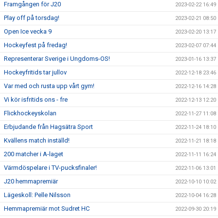
Framgången för J20
2023-02-22 16:49
Play off på torsdag!
2023-02-21 08:50
Open Ice vecka 9
2023-02-20 13:17
Hockeyfest på fredag!
2023-02-07 07:44
Representerar Sverige i Ungdoms-OS!
2023-01-16 13:37
Hockeyfritids tar jullov
2022-12-18 23:46
Var med och rusta upp vårt gym!
2022-12-16 14:28
Vi kör isfritids ons - fre
2022-12-13 12:20
Flickhockeyskolan
2022-11-27 11:08
Erbjudande från Hagsätra Sport
2022-11-24 18:10
Kvällens match inställd!
2022-11-21 18:18
200 matcher i A-laget
2022-11-11 16:24
Värmdöspelare i TV-pucksfinaler!
2022-11-06 13:01
J20 hemmapremiär
2022-10-10 10:02
Lägeskoll: Pelle Nilsson
2022-10-04 16:28
Hemmapremiär mot Sudret HC
2022-09-30 20:19