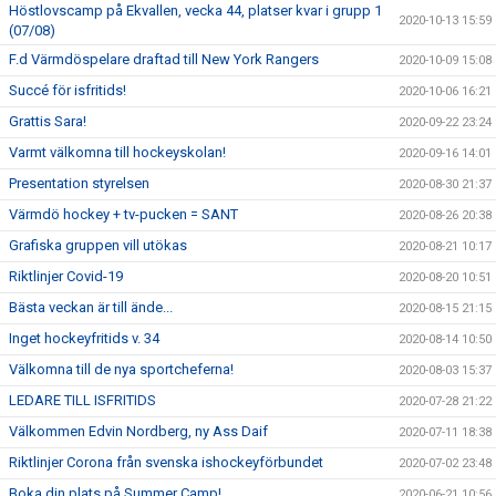
Höstlovscamp på Ekvallen, vecka 44, platser kvar i grupp 1
2020-10-13 15:59
(07/08)
F.d Värmdöspelare draftad till New York Rangers
2020-10-09 15:08
Succé för isfritids!
2020-10-06 16:21
Grattis Sara!
2020-09-22 23:24
Varmt välkomna till hockeyskolan!
2020-09-16 14:01
Presentation styrelsen
2020-08-30 21:37
Värmdö hockey + tv-pucken = SANT
2020-08-26 20:38
Grafiska gruppen vill utökas
2020-08-21 10:17
Riktlinjer Covid-19
2020-08-20 10:51
Bästa veckan är till ände...
2020-08-15 21:15
Inget hockeyfritids v. 34
2020-08-14 10:50
Välkomna till de nya sportcheferna!
2020-08-03 15:37
LEDARE TILL ISFRITIDS
2020-07-28 21:22
Välkommen Edvin Nordberg, ny Ass Daif
2020-07-11 18:38
Riktlinjer Corona från svenska ishockeyförbundet
2020-07-02 23:48
Boka din plats på Summer Camp!
2020-06-21 10:56