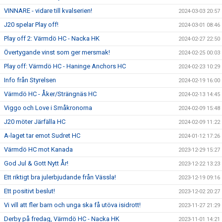
VINNARE - vidare till kvalserien!
2024-03-03 20:57
J20 spelar Play off!
2024-03-01 08:46
Play off 2: Värmdö HC - Nacka HK
2024-02-27 22:50
Övertygande vinst som ger mersmak!
2024-02-25 00:03
Play off: Värmdö HC - Haninge Anchors HC
2024-02-23 10:29
Info från Styrelsen
2024-02-19 16:00
Värmdö HC - Åker/Strängnäs HC
2024-02-13 14:45
Viggo och Love i Småkronorna
2024-02-09 15:48
J20 möter Järfälla HC
2024-02-09 11:22
A-laget tar emot Sudret HC
2024-01-12 17:26
Värmdö HC mot Kanada
2023-12-29 15:27
God Jul & Gott Nytt År!
2023-12-22 13:23
Ett riktigt bra julerbjudande från Vässla!
2023-12-19 09:16
Ett positivt beslut!
2023-12-02 20:27
Vi vill att fler barn och unga ska få utöva isidrott!
2023-11-27 21:29
Derby på fredag, Värmdö HC - Nacka HK
2023-11-01 14:21