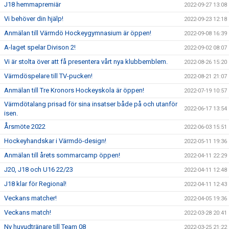
J18 hemmapremiär
2022-09-27 13:08
Vi behöver din hjälp!
2022-09-23 12:18
Anmälan till Värmdö Hockeygymnasium är öppen!
2022-09-08 16:39
A-laget spelar Divison 2!
2022-09-02 08:07
Vi är stolta över att få presentera vårt nya klubbemblem.
2022-08-26 15:20
Värmdöspelare till TV-pucken!
2022-08-21 21:07
Anmälan till Tre Kronors Hockeyskola är öppen!
2022-07-19 10:57
Värmdötalang prisad för sina insatser både på och utanför
2022-06-17 13:54
isen.
Årsmöte 2022
2022-06-03 15:51
Hockeyhandskar i Värmdö-design!
2022-05-11 19:36
Anmälan till årets sommarcamp öppen!
2022-04-11 22:29
J20, J18 och U16 22/23
2022-04-11 12:48
J18 klar för Regional!
2022-04-11 12:43
Veckans matcher!
2022-04-05 19:36
Veckans match!
2022-03-28 20:41
Ny huvudtränare till Team 08
2022-03-25 21:22