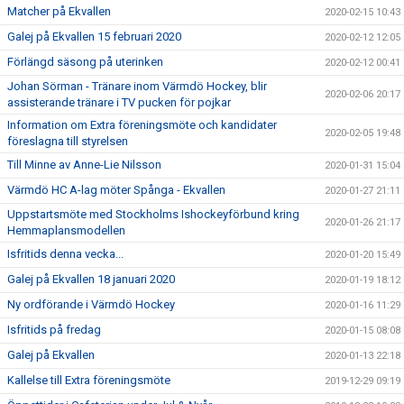
Matcher på Ekvallen
2020-02-15 10:43
Galej på Ekvallen 15 februari 2020
2020-02-12 12:05
Förlängd säsong på uterinken
2020-02-12 00:41
Johan Sörman - Tränare inom Värmdö Hockey, blir
2020-02-06 20:17
assisterande tränare i TV pucken för pojkar
Information om Extra föreningsmöte och kandidater
2020-02-05 19:48
föreslagna till styrelsen
Till Minne av Anne-Lie Nilsson
2020-01-31 15:04
Värmdö HC A-lag möter Spånga - Ekvallen
2020-01-27 21:11
Uppstartsmöte med Stockholms Ishockeyförbund kring
2020-01-26 21:17
Hemmaplansmodellen
Isfritids denna vecka...
2020-01-20 15:49
Galej på Ekvallen 18 januari 2020
2020-01-19 18:12
Ny ordförande i Värmdö Hockey
2020-01-16 11:29
Isfritids på fredag
2020-01-15 08:08
Galej på Ekvallen
2020-01-13 22:18
Kallelse till Extra föreningsmöte
2019-12-29 09:19