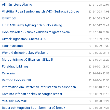
Allmänhetens Åkning
2019-10-28 07:04
Vi stöttar Rosa Bandet - match VHC - Sudret på Lördag
2019-10-23 11:08
ISFRITIDS
2019-10-23 08:00
FREDAG! Derby, hyllning och puckkastning
2019-10-17 06:49
Hockeyskolan - kanske världens roligaste skola
2019-10-10 09:37
Utvecklingscamp i Gnesta U16
2019-10-09 11:27
Höstlovscamp
2019-09-29 19:30
World Girls Ice Hockey Weekend
2019-09-25 08:14
Morgonträning på Ekvallen - SKILLS!
2019-09-24 09:29
Föräldrautbildning
2019-09-21 08:50
Cafeterian
2019-09-19 20:58
Värmdö Hockey J18
2019-09-04 20:36
Information om Cafeterian inför starten av säsongen
2019-08-18 20:12
Kort info inför att hockey-säsongen startar
2019-08-09 09:10
VHC och ICA Maxi
2019-07-28 21:27
Bauer och Hagsätra Sport kommer på besök
2019-06-28 14:33