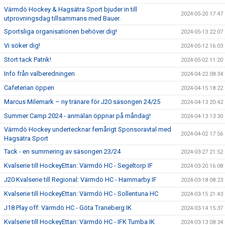
Värmdö Hockey & Hagsätra Sport bjuder in till
2024-05-20 17:47
utprovningsdag tillsammans med Bauer.
Sportsliga organisationen behöver dig!
2024-05-13 22:07
Vi söker dig!
2024-05-12 16:03
Stort tack Patrik!
2024-05-02 11:20
Info från valberedningen
2024-04-22 08:34
Cafeterian öppen
2024-04-15 18:22
Marcus Milemark – ny tränare för J20 säsongen 24/25
2024-04-13 20:42
Summer Camp 2024 - anmälan öppnar på måndag!
2024-04-13 13:30
Värmdö Hockey undertecknar femårigt Sponsoravtal med
2024-04-02 17:56
Hagsätra Sport
Tack - en summering av säsongen 23/24
2024-03-27 21:52
Kvalserie till HockeyEttan: Värmdö HC - Segeltorp IF
2024-03-20 16:08
J20 Kvalserie till Regional: Värmdö HC - Hammarby IF
2024-03-18 08:23
Kvalserie till HockeyEttan: Värmdö HC - Sollentuna HC
2024-03-15 21:43
J18 Play off: Värmdö HC - Göta Traneberg IK
2024-03-14 15:37
Kvalserie till HockeyEttan: Värmdö HC - IFK Tumba IK
2024-03-13 08:34