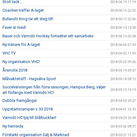
Stort tack...
2018-06-19 17:19
Coachen träffar A-laget
2018-06-15 22:25
Bullandö Krog tar ett steg till!
2018-06-15 22:00
Faver är med!
2018-06-13 13:00
Bauer och Värmdö Hockey fortsätter sitt samarbete
2018-06-13 05:38
Ny tränare för A-laget
2018-06-06 07:59
VHC TV
2018-06-02 11:45
Ny organisation VHC!
2018-05-25 09:06
Årsmöte 2018
2018-05-19 09:07
Målvaktsträff - Hagsätra Sport
2018-05-18 08:12
Succévärvningen från förra säsongen, Hampus Berg, väljer
2018-05-13 19:19
att förlänga med Värmdö HC!
Dubbla framgångar
2018-04-03 20:27
Uppstartscampen v. 33 2018
2018-04-01 16:35
Värmdö HC tjej till Stålbucklan!
2018-03-29 20:48
Ny hemsida
2018-03-26 08:37
Förstärkt organisation Sälj & Marknad
2018-03-21 15:21