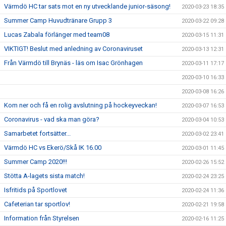
Värmdö HC tar sats mot en ny utvecklande junior-säsong!
2020-03-23 18:35
Summer Camp Huvudtränare Grupp 3
2020-03-22 09:28
Lucas Zabala förlänger med team08
2020-03-15 11:31
VIKTIGT! Beslut med anledning av Coronaviruset
2020-03-13 12:31
Från Värmdö till Brynäs - läs om Isac Grönhagen
2020-03-11 17:17
2020-03-10 16:33
2020-03-08 16:26
Kom ner och få en rolig avslutning på hockeyveckan!
2020-03-07 16:53
Coronavirus - vad ska man göra?
2020-03-04 10:53
Samarbetet fortsätter...
2020-03-02 23:41
Värmdö HC vs Ekerö/Skå IK 16.00
2020-03-01 11:45
Summer Camp 2020!!!
2020-02-26 15:52
Stötta A-lagets sista match!
2020-02-24 23:25
Isfritids på Sportlovet
2020-02-24 11:36
Cafeterian tar sportlov!
2020-02-21 19:58
Information från Styrelsen
2020-02-16 11:25