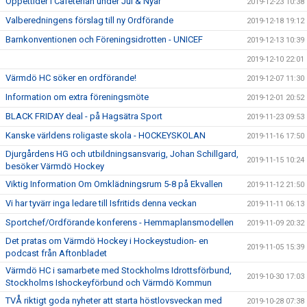
Öppettider i Cafeterian under Jul & Nyår
2019-12-23 10:38
Valberedningens förslag till ny Ordförande
2019-12-18 19:12
Barnkonventionen och Föreningsidrotten - UNICEF
2019-12-13 10:39
2019-12-10 22:01
Värmdö HC söker en ordförande!
2019-12-07 11:30
Information om extra föreningsmöte
2019-12-01 20:52
BLACK FRIDAY deal - på Hagsätra Sport
2019-11-23 09:53
Kanske världens roligaste skola - HOCKEYSKOLAN
2019-11-16 17:50
Djurgårdens HG och utbildningsansvarig, Johan Schillgard,
2019-11-15 10:24
besöker Värmdö Hockey
Viktig Information Om Omklädningsrum 5-8 på Ekvallen
2019-11-12 21:50
Vi har tyvärr inga ledare till Isfritids denna veckan
2019-11-11 06:13
Sportchef/Ordförande konferens - Hemmaplansmodellen
2019-11-09 20:32
Det pratas om Värmdö Hockey i Hockeystudion- en
2019-11-05 15:39
podcast från Aftonbladet
Värmdö HC i samarbete med Stockholms Idrottsförbund,
2019-10-30 17:03
Stockholms Ishockeyförbund och Värmdö Kommun
TVÅ riktigt goda nyheter att starta höstlovsveckan med
2019-10-28 07:38