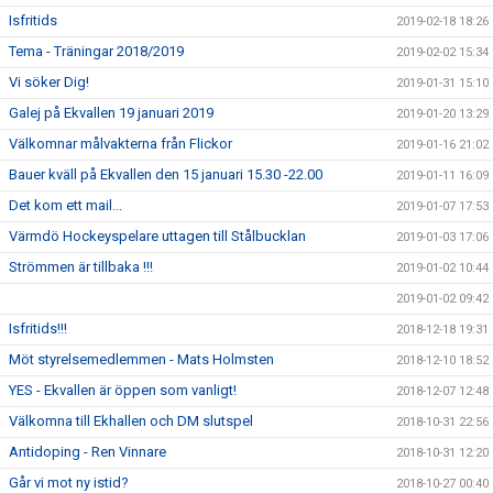
Isfritids
2019-02-18 18:26
Tema - Träningar 2018/2019
2019-02-02 15:34
Vi söker Dig!
2019-01-31 15:10
Galej på Ekvallen 19 januari 2019
2019-01-20 13:29
Välkomnar målvakterna från Flickor
2019-01-16 21:02
Bauer kväll på Ekvallen den 15 januari 15.30 -22.00
2019-01-11 16:09
Det kom ett mail...
2019-01-07 17:53
Värmdö Hockeyspelare uttagen till Stålbucklan
2019-01-03 17:06
Strömmen är tillbaka !!!
2019-01-02 10:44
2019-01-02 09:42
Isfritids!!!
2018-12-18 19:31
Möt styrelsemedlemmen - Mats Holmsten
2018-12-10 18:52
YES - Ekvallen är öppen som vanligt!
2018-12-07 12:48
Välkomna till Ekhallen och DM slutspel
2018-10-31 22:56
Antidoping - Ren Vinnare
2018-10-31 12:20
Går vi mot ny istid?
2018-10-27 00:40