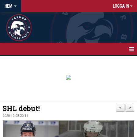
HEM
LOGGA IN
HEM
NYHETER
KALENDER
MATCHER
SHL debut!
<
>
ISTIDER
2020-12-08 20:11
OM KLUBBEN