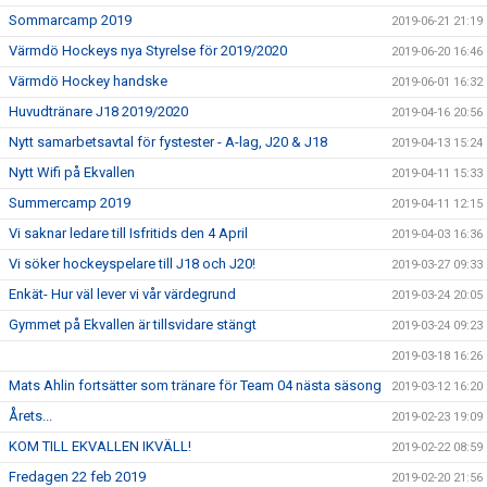
Sommarcamp 2019
2019-06-21 21:19
Värmdö Hockeys nya Styrelse för 2019/2020
2019-06-20 16:46
Värmdö Hockey handske
2019-06-01 16:32
Huvudtränare J18 2019/2020
2019-04-16 20:56
Nytt samarbetsavtal för fystester - A-lag, J20 & J18
2019-04-13 15:24
Nytt Wifi på Ekvallen
2019-04-11 15:33
Summercamp 2019
2019-04-11 12:15
Vi saknar ledare till Isfritids den 4 April
2019-04-03 16:36
Vi söker hockeyspelare till J18 och J20!
2019-03-27 09:33
Enkät- Hur väl lever vi vår värdegrund
2019-03-24 20:05
Gymmet på Ekvallen är tillsvidare stängt
2019-03-24 09:23
2019-03-18 16:26
Mats Ahlin fortsätter som tränare för Team 04 nästa säsong
2019-03-12 16:20
Årets...
2019-02-23 19:09
KOM TILL EKVALLEN IKVÄLL!
2019-02-22 08:59
Fredagen 22 feb 2019
2019-02-20 21:56