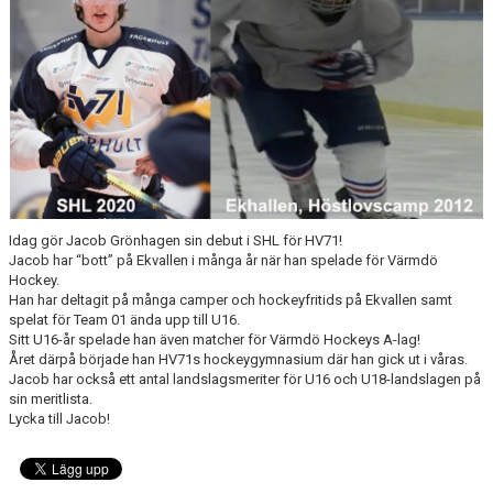
HISTORIA
DOKUMENT
MEDLEMSINFO
KONTAKT
Idag gör Jacob Grönhagen sin debut i SHL för HV71!
Jacob har “bott” på Ekvallen i många år när han spelade för Värmdö
Hockey.
Han har deltagit på många camper och hockeyfritids på Ekvallen samt
spelat för Team 01 ända upp till U16.
Sitt U16-år spelade han även matcher för Värmdö Hockeys A-lag!
Året därpå började han HV71s hockeygymnasium där han gick ut i våras.
Jacob har också ett antal landslagsmeriter för U16 och U18-landslagen på
sin meritlista.
Lycka till Jacob!