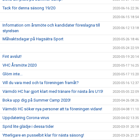
Tack för denna säsong 19/20
2020-06-16 22:36
2020-06-15 18:54
Information om årsmöte och kandidater föreslagna till
2020-06-12 13:18
styrelsen
Målvaktsdagar på Hagsätra Sport
2020-05-26 18:46
2020-05-24 22:59
Fint avslut!
2020-05-19 20:14
VHC Årsmöte 2020
2020-05-17 16:25
Glöm inte...
2020-05-17 15:20
Vill du vara med och ta föreningen framåt?
2020-05-16 12:37
Värmdö HC har gjort klart med tränare för nästa års U15!
2020-05-05 22:09
Boka upp dig på Summer Camp 2020!
2020-04-26 08:26
Värmdö HC söker nya personer att ta föreningen vidare!
2020-04-08 11:10
Uppdatering Corona-virus
2020-04-02 13:35
Sprid lite glädje i dessa tider
2020-03-31 20:18
Ytterligare en pusselbit klar för nästa säsong!
2020-03-26 21:27