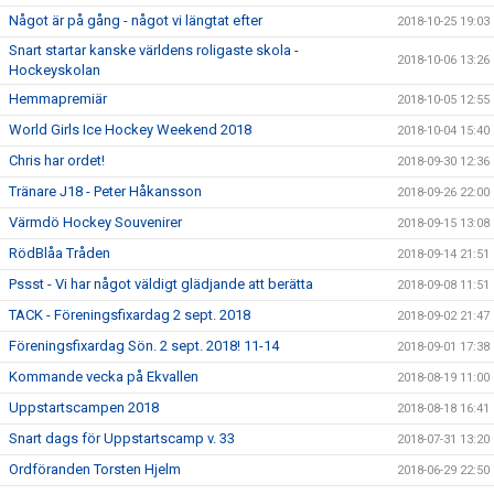
Något är på gång - något vi längtat efter
2018-10-25 19:03
Snart startar kanske världens roligaste skola -
2018-10-06 13:26
Hockeyskolan
Hemmapremiär
2018-10-05 12:55
World Girls Ice Hockey Weekend 2018
2018-10-04 15:40
Chris har ordet!
2018-09-30 12:36
Tränare J18 - Peter Håkansson
2018-09-26 22:00
Värmdö Hockey Souvenirer
2018-09-15 13:08
RödBlåa Tråden
2018-09-14 21:51
Pssst - Vi har något väldigt glädjande att berätta
2018-09-08 11:51
TACK - Föreningsfixardag 2 sept. 2018
2018-09-02 21:47
Föreningsfixardag Sön. 2 sept. 2018! 11-14
2018-09-01 17:38
Kommande vecka på Ekvallen
2018-08-19 11:00
Uppstartscampen 2018
2018-08-18 16:41
Snart dags för Uppstartscamp v. 33
2018-07-31 13:20
Ordföranden Torsten Hjelm
2018-06-29 22:50