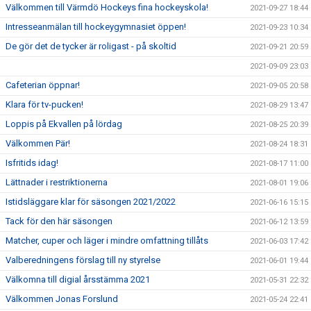
Välkommen till Värmdö Hockeys fina hockeyskola!
2021-09-27 18:44
Intresseanmälan till hockeygymnasiet öppen!
2021-09-23 10:34
De gör det de tycker är roligast - på skoltid
2021-09-21 20:59
2021-09-09 23:03
Cafeterian öppnar!
2021-09-05 20:58
Klara för tv-pucken!
2021-08-29 13:47
Loppis på Ekvallen på lördag
2021-08-25 20:39
Välkommen Pär!
2021-08-24 18:31
Isfritids idag!
2021-08-17 11:00
Lättnader i restriktionerna
2021-08-01 19:06
Istidsläggare klar för säsongen 2021/2022
2021-06-16 15:15
Tack för den här säsongen
2021-06-12 13:59
Matcher, cuper och läger i mindre omfattning tillåts
2021-06-03 17:42
Valberedningens förslag till ny styrelse
2021-06-01 19:44
Välkomna till digial årsstämma 2021
2021-05-31 22:32
Välkommen Jonas Forslund
2021-05-24 22:41