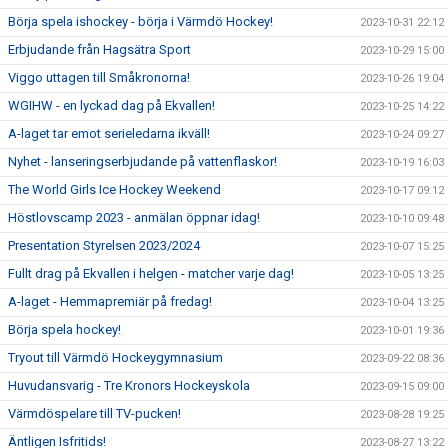
Börja spela ishockey - börja i Värmdö Hockey!
2023-10-31 22:12
Erbjudande från Hagsätra Sport
2023-10-29 15:00
Viggo uttagen till Småkronorna!
2023-10-26 19:04
WGIHW - en lyckad dag på Ekvallen!
2023-10-25 14:22
A-laget tar emot serieledarna ikväll!
2023-10-24 09:27
Nyhet - lanseringserbjudande på vattenflaskor!
2023-10-19 16:03
The World Girls Ice Hockey Weekend
2023-10-17 09:12
Höstlovscamp 2023 - anmälan öppnar idag!
2023-10-10 09:48
Presentation Styrelsen 2023/2024
2023-10-07 15:25
Fullt drag på Ekvallen i helgen - matcher varje dag!
2023-10-05 13:25
A-laget - Hemmapremiär på fredag!
2023-10-04 13:25
Börja spela hockey!
2023-10-01 19:36
Tryout till Värmdö Hockeygymnasium
2023-09-22 08:36
Huvudansvarig - Tre Kronors Hockeyskola
2023-09-15 09:00
Värmdöspelare till TV-pucken!
2023-08-28 19:25
Äntligen Isfritids!
2023-08-27 13:22