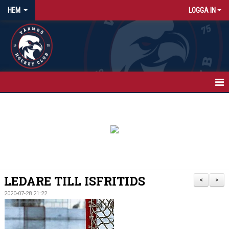
HEM
LOGGA IN
HEM
NYHETER
KALENDER
MATCHER
LEDARE TILL ISFRITIDS
<
>
ISTIDER
2020-07-28 21:22
OM KLUBBEN