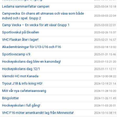
Ledarna sammanfattar campen
2025-03-04 10:18
Campvecka: En chans att utmanas och växa som både
2025-03-03 22:04
individ och i spel. Grupp 2
Camp Vecka – En vecka för att växa! Grupp 1
2025-03-03 22:01
Sportlovskul på Ekvallen
2025-02-26 15:37
VHC Flaskan åter i lager!
2025-02-21 16:57
Akademiträningar för U13-U16 och F16
2025-02-18 13:32
Sportlovscamp v.9
2025-01-31 15:46
Hockeyskolans dag blev en kanondag!
2025-01-13 21:20
Hockeyskolans dag 12/1
2025-01-11 12:11
Värmdö HC mot Kanada
2024-12-30 08:22
Tryout J18 & info kring HG!
2024-12-18 21:14
Möt vår nya cafeteriaansvarig
2024-11-28 10:20
Bingolotter
2024-11-26 11:49
Hockeyskolan i full gång!
2024-11-03 20:51
VHC F16 möter amerikanskt lag från Minnesota!
2024-10-16 08:19