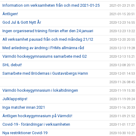
Information om verksamheten från och med 2021-01-25
2021-01-23 21:01
Äntligen!
2021-01-15 20:51
God Jul & Gott Nytt År
2020-12-23 16:55
Ingen organiserad träning förrän efter den 24 januari
2020-12-23 13:22
All verksamhet pausad från och med måndag 21/12
2020-12-20 20:55
Med anledning av ändring i FHMs allmänna råd
2020-12-13 19:28
Värmdö hockeygymnasiums samarbete med G2
2020-12-13 15:21
SHL debut!
2020-12-08 20:11
Samarbete med Brödernas i Gustavsbergs Hamn
2020-12-01 14:53
2020-11-26 08:45
Värmdö hockeygymnasium i lokaltidningen
2020-11-19 15:30
Julklappstips!
2020-11-19 09:24
Inga matcher innan 2021
2020-11-16 20:33
Äntligen hockeygymnasium på Värmdö!
2020-11-09 21:52
Covid-19 - förändringar i verksamheten
2020-11-01 17:27
Nya restriktioner Covid-19
2020-10-30 10:21