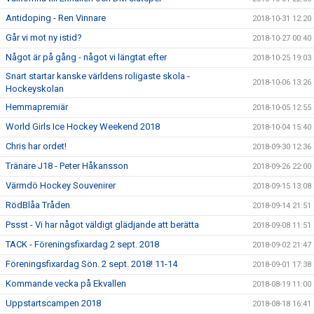
Antidoping - Ren Vinnare
2018-10-31 12:20
Går vi mot ny istid?
2018-10-27 00:40
Något är på gång - något vi längtat efter
2018-10-25 19:03
Snart startar kanske världens roligaste skola -
2018-10-06 13:26
Hockeyskolan
Hemmapremiär
2018-10-05 12:55
World Girls Ice Hockey Weekend 2018
2018-10-04 15:40
Chris har ordet!
2018-09-30 12:36
Tränare J18 - Peter Håkansson
2018-09-26 22:00
Värmdö Hockey Souvenirer
2018-09-15 13:08
RödBlåa Tråden
2018-09-14 21:51
Pssst - Vi har något väldigt glädjande att berätta
2018-09-08 11:51
TACK - Föreningsfixardag 2 sept. 2018
2018-09-02 21:47
Föreningsfixardag Sön. 2 sept. 2018! 11-14
2018-09-01 17:38
Kommande vecka på Ekvallen
2018-08-19 11:00
Uppstartscampen 2018
2018-08-18 16:41