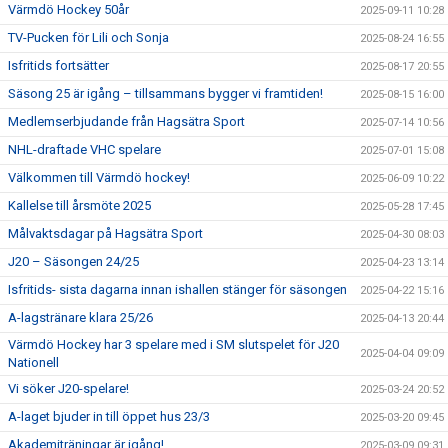
Värmdö Hockey 50år
2025-09-11 10:28
TV-Pucken för Lili och Sonja
2025-08-24 16:55
Isfritids fortsätter
2025-08-17 20:55
Säsong 25 är igång – tillsammans bygger vi framtiden!
2025-08-15 16:00
Medlemserbjudande från Hagsätra Sport
2025-07-14 10:56
NHL-draftade VHC spelare
2025-07-01 15:08
Välkommen till Värmdö hockey!
2025-06-09 10:22
Kallelse till årsmöte 2025
2025-05-28 17:45
Målvaktsdagar på Hagsätra Sport
2025-04-30 08:03
J20 – Säsongen 24/25
2025-04-23 13:14
Isfritids- sista dagarna innan ishallen stänger för säsongen
2025-04-22 15:16
A-lagstränare klara 25/26
2025-04-13 20:44
Värmdö Hockey har 3 spelare med i SM slutspelet för J20
2025-04-04 09:09
Nationell
Vi söker J20-spelare!
2025-03-24 20:52
A-laget bjuder in till öppet hus 23/3
2025-03-20 09:45
Akademiträningar är igång!
2025-03-09 09:31