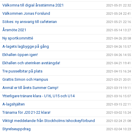
Välkomna till digial årsstämma 2021
2021-05-31 22:32
Välkommen Jonas Forslund
2021-05-24 22:41
Sökes: ny ansvarig till cafeterian
2021-05-21 22:16
Årsmöte 2021
2021-05-14 13:27
Ny sportkommitté
2021-04-26 20:58
A-lagets lagbygge på gång
2021-04-26 15:57
Ekhallen öppen igen!
2021-04-26 14:55
Ekhallen och uterinken avstängda!
2021-04-21 19:41
Tre pusselbitar på plats
2021-04-15 16:24
Grattis Simon och Hampus
2021-03-21 20:01
Anmäl er till årets Summer Camp!
2021-03-19 19:11
Ytterligare tränare klara - U16, U15 och U14
2021-03-16 15:07
A-lagshjälten
2021-03-15 22:11
Tränarna för J20 21-22 klara!
2021-03-02 15:24
Viktigt meddelande från Stockholms Ishockeyförbund
2021-02-24 21:08
Styrelseuppdrag
2021-02-04 10:23