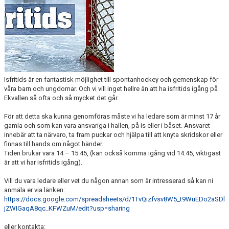
HISTORIA
DOKUMENT
MEDLEMSINFO
KONTAKT
Isfritids är en fantastisk möjlighet till spontanhockey och gemenskap för
våra barn och ungdomar. Och vi vill inget hellre än att ha isfritids igång på
Ekvallen så ofta och så mycket det går.
För att detta ska kunna genomföras måste vi ha ledare som är minst 17 år
gamla och som kan vara ansvariga i hallen, på is eller i båset. Ansvaret
innebär att ta närvaro, ta fram puckar och hjälpa till att knyta skridskor eller
finnas till hands om något händer.
Tiden brukar vara 14 – 15.45, (kan också komma igång vid 14.45, viktigast
är att vi har isfritids igång).
Vill du vara ledare eller vet du någon annan som är intresserad så kan ni
anmäla er via länken:
https://docs.google.com/spreadsheets/d/1TvQizfvsv8W5_t9WuEDo2aSDl
jZWIGaqA8qc_KFWZuM/edit?usp=sharing
eller kontakta: