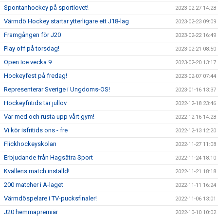
Spontanhockey på sportlovet!
2023-02-27 14:28
Värmdö Hockey startar ytterligare ett J18-lag
2023-02-23 09:09
Framgången för J20
2023-02-22 16:49
Play off på torsdag!
2023-02-21 08:50
Open Ice vecka 9
2023-02-20 13:17
Hockeyfest på fredag!
2023-02-07 07:44
Representerar Sverige i Ungdoms-OS!
2023-01-16 13:37
Hockeyfritids tar jullov
2022-12-18 23:46
Var med och rusta upp vårt gym!
2022-12-16 14:28
Vi kör isfritids ons - fre
2022-12-13 12:20
Flickhockeyskolan
2022-11-27 11:08
Erbjudande från Hagsätra Sport
2022-11-24 18:10
Kvällens match inställd!
2022-11-21 18:18
200 matcher i A-laget
2022-11-11 16:24
Värmdöspelare i TV-pucksfinaler!
2022-11-06 13:01
J20 hemmapremiär
2022-10-10 10:02