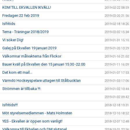
KOM TILL EKVALLEN IKVÄLL!
2019-02-22 08:59
Fredagen 22 feb 2019
2019-02-20 21:56
Isfritids
2019-02-18 18:26
Tema - Träningar 2018/2019
2019-02-02 15:34
Vi söker Dig!
2019-01-31 15:10
Galej på Ekvallen 19 januari 2019
2019-01-20 13:29
Välkomnar målvakterna från Flickor
2019-01-16 21:02
Bauer kväll på Ekvallen den 15 januari 15.30 -22.00
2019-01-11 16:09
Det kom ett mail...
2019-01-07 17:53
Värmdö Hockeyspelare uttagen till Stålbucklan
2019-01-03 17:06
Strömmen är tillbaka !!!
2019-01-02 10:44
2019-01-02 09:42
Isfritids!!!
2018-12-18 19:31
Möt styrelsemedlemmen - Mats Holmsten
2018-12-10 18:52
YES - Ekvallen är öppen som vanligt!
2018-12-07 12:48
Välkomna till Ekhallen och DM slutspel
2018-10-31 22:56