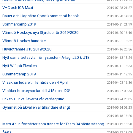
VHC och ICA Maxi
2019-07-28 21:27
Bauer och Hagsätra Sport kommer på besök
2019-06-28 14:33
Sommarcamp 2019
2019-06-21 21:19
Värmdö Hockeys nya Styrelse för 2019/2020
2019-06-20 16:46
Värmdö Hockey handske
2019-06-01 16:32
Huvudtränare J18 2019/2020
2019-04-16 20:56
Nytt samarbetsavtal för fystester - A-lag, J20 & J18
2019-04-13 15:24
Nytt Wifi på Ekvallen
2019-04-11 15:33
Summercamp 2019
2019-04-11 12:15
Vi saknar ledare till Isfritids den 4 April
2019-04-03 16:36
Vi söker hockeyspelare till J18 och J20!
2019-03-27 09:33
Enkät- Hur väl lever vi vår värdegrund
2019-03-24 20:05
Gymmet på Ekvallen är tillsvidare stängt
2019-03-24 09:23
2019-03-18 16:26
Mats Ahlin fortsätter som tränare för Team 04 nästa säsong
2019-03-12 16:20
Årets...
2019-02-23 19:09