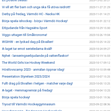
Ett positivt beslut!
2023-12-02 20:27
Vi vill att fler barn och unga ska få utöva isidrott!
2023-11-27 21:29
Derby på fredag, Värmdö HC - Nacka HK
2023-11-01 14:21
Börja spela ishockey - börja i Värmdö Hockey!
2023-10-31 22:12
Erbjudande från Hagsätra Sport
2023-10-29 15:00
Viggo uttagen till Småkronorna!
2023-10-26 19:04
WGIHW - en lyckad dag på Ekvallen!
2023-10-25 14:22
A-laget tar emot serieledarna ikväll!
2023-10-24 09:27
Nyhet - lanseringserbjudande på vattenflaskor!
2023-10-19 16:03
The World Girls Ice Hockey Weekend
2023-10-17 09:12
Höstlovscamp 2023 - anmälan öppnar idag!
2023-10-10 09:48
Presentation Styrelsen 2023/2024
2023-10-07 15:25
Fullt drag på Ekvallen i helgen - matcher varje dag!
2023-10-05 13:25
A-laget - Hemmapremiär på fredag!
2023-10-04 13:25
Börja spela hockey!
2023-10-01 19:36
Tryout till Värmdö Hockeygymnasium
2023-09-22 08:36