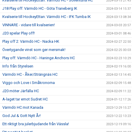
Kvalserie till HockeyEttan: Värmdö HC - Sollentuna HC
2024-03-15 21:43
J18 Play off: Värmdö HC - Göta Traneberg IK
2024-03-14 15:37
Kvalserie till HockeyEttan: Värmdö HC - IFK Tumba IK
2024-03-13 08:34
VINNARE - vidare till kvalserien!
2024-03-03 20:57
J20 spelar Play off!
2024-03-01 08:46
Play off 2: Värmdö HC - Nacka HK
2024-02-27 22:50
Övertygande vinst som ger mersmak!
2024-02-25 00:03
Play off: Värmdö HC - Haninge Anchors HC
2024-02-23 10:29
Info från Styrelsen
2024-02-19 16:00
Värmdö HC - Åker/Strängnäs HC
2024-02-13 14:45
Viggo och Love i Småkronorna
2024-02-09 15:48
J20 möter Järfälla HC
2024-02-09 11:22
A-laget tar emot Sudret HC
2024-01-12 17:26
Värmdö HC mot Kanada
2023-12-29 15:27
God Jul & Gott Nytt År!
2023-12-22 13:23
Ett riktigt bra julerbjudande från Vässla!
2023-12-19 09:16