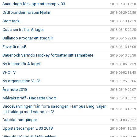
Snart dags för Uppstartscamp v. 33
2018-07-31 13:20
Ordföranden Torsten Hjelm
2018-06-29 22:50
Stort tack...
2018-06-19 17:19
Coachen träffar A-laget
2018-06-15 22:25
Bullandö Krog tar ett steg till!
2018-06-15 22:00
Faver är med!
2018-06-13 13:00
Bauer och Värmdö Hockey fortsätter sitt samarbete
2018-06-13 05:38
Ny tränare för A-laget
2018-06-06 07:59
VHC TV
2018-06-02 11:45
Ny organisation VHC!
2018-05-25 09:06
Årsmöte 2018
2018-05-19 09:07
Målvaktsträff - Hagsätra Sport
2018-05-18 08:12
Succévärvningen från förra säsongen, Hampus Berg, väljer
2018-05-13 19:19
att förlänga med Värmdö HC!
Dubbla framgångar
2018-04-03 20:27
Uppstartscampen v. 33 2018
2018-04-01 16:35
Värmdö HC tjej till Stålbucklan!