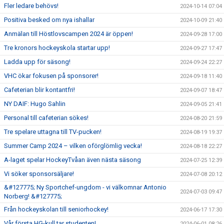
Fler ledare behövs!
2024-10-14 07:04
Positiva besked om nya ishallar
2024-10-09 21:40
Anmälan till Höstlovscampen 2024 är öppen!
2024-09-28 17:00
Tre kronors hockeyskola startar upp!
2024-09-27 17:47
Ladda upp för säsong!
2024-09-24 22:27
VHC ökar fokusen på sponsorer!
2024-09-18 11:40
Cafeterian blir kontantfri!
2024-09-07 18:47
NY DAIF: Hugo Sahlin
2024-09-05 21:41
Personal till cafeterian sökes!
2024-08-20 21:59
Tre spelare uttagna till TV-pucken!
2024-08-19 19:37
Summer Camp 2024 – vilken oförglömlig vecka!
2024-08-18 22:27
A-laget spelar HockeyTvåan även nästa säsong
2024-07-25 12:39
Vi söker sponsorsäljare!
2024-07-08 20:12
&#127775; Ny Sportchef-ungdom - vi välkomnar Antonio
2024-07-03 09:47
Norberg! &#127775;
Från hockeyskolan till seniorhockey!
2024-06-17 17:30
Vår första HG-kull tar studenten!
2024-06-01 08:26