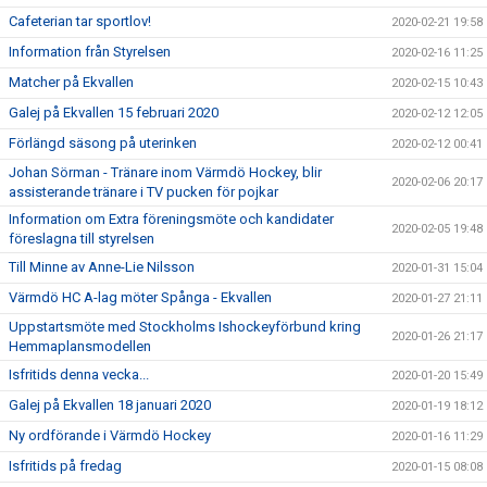
Cafeterian tar sportlov!
2020-02-21 19:58
Information från Styrelsen
2020-02-16 11:25
Matcher på Ekvallen
2020-02-15 10:43
Galej på Ekvallen 15 februari 2020
2020-02-12 12:05
Förlängd säsong på uterinken
2020-02-12 00:41
Johan Sörman - Tränare inom Värmdö Hockey, blir
2020-02-06 20:17
assisterande tränare i TV pucken för pojkar
Information om Extra föreningsmöte och kandidater
2020-02-05 19:48
föreslagna till styrelsen
Till Minne av Anne-Lie Nilsson
2020-01-31 15:04
Värmdö HC A-lag möter Spånga - Ekvallen
2020-01-27 21:11
Uppstartsmöte med Stockholms Ishockeyförbund kring
2020-01-26 21:17
Hemmaplansmodellen
Isfritids denna vecka...
2020-01-20 15:49
Galej på Ekvallen 18 januari 2020
2020-01-19 18:12
Ny ordförande i Värmdö Hockey
2020-01-16 11:29
Isfritids på fredag
2020-01-15 08:08