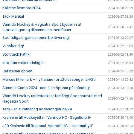
Kallelse årsmöte 2024
2024-05-28 23:29
Tack Marika!
2024-05-27 09:24
Värmdö Hockey & Hagsätra Sport bjuder in till
2024-05-20 17:47
utprovningsdag tillsammans med Bauer.
Sportsliga organisationen behöver dig!
2024-05-13 22:07
Vi söker dig!
2024-05-12 16:03
Stort tack Patrik!
2024-05-02 11:20
Info från valberedningen
2024-04-22 08:34
Cafeterian öppen
2024-04-15 18:22
Marcus Milemark – ny tränare för J20 säsongen 24/25
2024-04-13 20:42
Summer Camp 2024 - anmälan öppnar på måndag!
2024-04-13 13:30
Värmdö Hockey undertecknar femårigt Sponsoravtal med
2024-04-02 17:56
Hagsätra Sport
Tack - en summering av säsongen 23/24
2024-03-27 21:52
Kvalserie till HockeyEttan: Värmdö HC - Segeltorp IF
2024-03-20 16:08
J20 Kvalserie till Regional: Värmdö HC - Hammarby IF
2024-03-18 08:23