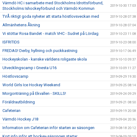
Värmdö HC i samarbete med Stockholms Idrottsförbund,
2019-10-30 17:03
Stockholms Ishockeyförbund och Värmdö Kommun
TVÅ riktigt goda nyheter att starta höstlovsveckan med
2019-10-28 07:38
Allmänhetens Åkning
2019-10-28 07:04
Vi stöttar Rosa Bandet - match VHC - Sudret på Lördag
2019-10-23 11:08
ISFRITIDS
2019-10-23 08:00
FREDAG! Derby, hyllning och puckkastning
2019-10-17 06:49
Hockeyskolan - kanske världens roligaste skola
2019-10-10 09:37
Utvecklingscamp i Gnesta U16
2019-10-09 11:27
Höstlovscamp
2019-09-29 19:30
World Girls Ice Hockey Weekend
2019-09-25 08:14
Morgonträning på Ekvallen - SKILLS!
2019-09-24 09:29
Föräldrautbildning
2019-09-21 08:50
Cafeterian
2019-09-19 20:58
Värmdö Hockey J18
2019-09-04 20:36
Information om Cafeterian inför starten av säsongen
2019-08-18 20:12
Kort info inför att hockey-säsongen startar
2019-08-09 09:10