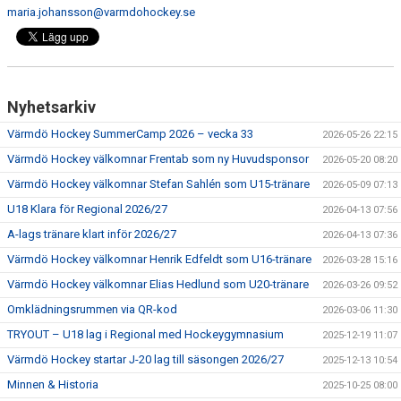
maria.johansson@varmdohockey.se
Nyhetsarkiv
Värmdö Hockey SummerCamp 2026 – vecka 33
2026-05-26 22:15
Värmdö Hockey välkomnar Frentab som ny Huvudsponsor
2026-05-20 08:20
Värmdö Hockey välkomnar Stefan Sahlén som U15-tränare
2026-05-09 07:13
U18 Klara för Regional 2026/27
2026-04-13 07:56
A-lags tränare klart inför 2026/27
2026-04-13 07:36
Värmdö Hockey välkomnar Henrik Edfeldt som U16-tränare
2026-03-28 15:16
Värmdö Hockey välkomnar Elias Hedlund som U20-tränare
2026-03-26 09:52
Omklädningsrummen via QR-kod
2026-03-06 11:30
TRYOUT – U18 lag i Regional med Hockeygymnasium
2025-12-19 11:07
Värmdö Hockey startar J-20 lag till säsongen 2026/27
2025-12-13 10:54
Minnen & Historia
2025-10-25 08:00