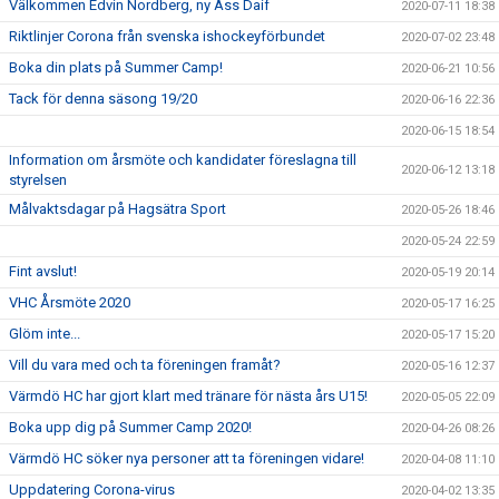
Välkommen Edvin Nordberg, ny Ass Daif
2020-07-11 18:38
Riktlinjer Corona från svenska ishockeyförbundet
2020-07-02 23:48
Boka din plats på Summer Camp!
2020-06-21 10:56
Tack för denna säsong 19/20
2020-06-16 22:36
2020-06-15 18:54
Information om årsmöte och kandidater föreslagna till
2020-06-12 13:18
styrelsen
Målvaktsdagar på Hagsätra Sport
2020-05-26 18:46
2020-05-24 22:59
Fint avslut!
2020-05-19 20:14
VHC Årsmöte 2020
2020-05-17 16:25
Glöm inte...
2020-05-17 15:20
Vill du vara med och ta föreningen framåt?
2020-05-16 12:37
Värmdö HC har gjort klart med tränare för nästa års U15!
2020-05-05 22:09
Boka upp dig på Summer Camp 2020!
2020-04-26 08:26
Värmdö HC söker nya personer att ta föreningen vidare!
2020-04-08 11:10
Uppdatering Corona-virus
2020-04-02 13:35