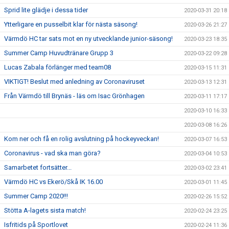
Sprid lite glädje i dessa tider
2020-03-31 20:18
Ytterligare en pusselbit klar för nästa säsong!
2020-03-26 21:27
Värmdö HC tar sats mot en ny utvecklande junior-säsong!
2020-03-23 18:35
Summer Camp Huvudtränare Grupp 3
2020-03-22 09:28
Lucas Zabala förlänger med team08
2020-03-15 11:31
VIKTIGT! Beslut med anledning av Coronaviruset
2020-03-13 12:31
Från Värmdö till Brynäs - läs om Isac Grönhagen
2020-03-11 17:17
2020-03-10 16:33
2020-03-08 16:26
Kom ner och få en rolig avslutning på hockeyveckan!
2020-03-07 16:53
Coronavirus - vad ska man göra?
2020-03-04 10:53
Samarbetet fortsätter...
2020-03-02 23:41
Värmdö HC vs Ekerö/Skå IK 16.00
2020-03-01 11:45
Summer Camp 2020!!!
2020-02-26 15:52
Stötta A-lagets sista match!
2020-02-24 23:25
Isfritids på Sportlovet
2020-02-24 11:36