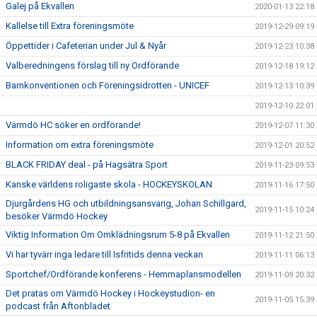
Galej på Ekvallen
2020-01-13 22:18
Kallelse till Extra föreningsmöte
2019-12-29 09:19
Öppettider i Cafeterian under Jul & Nyår
2019-12-23 10:38
Valberedningens förslag till ny Ordförande
2019-12-18 19:12
Barnkonventionen och Föreningsidrotten - UNICEF
2019-12-13 10:39
2019-12-10 22:01
Värmdö HC söker en ordförande!
2019-12-07 11:30
Information om extra föreningsmöte
2019-12-01 20:52
BLACK FRIDAY deal - på Hagsätra Sport
2019-11-23 09:53
Kanske världens roligaste skola - HOCKEYSKOLAN
2019-11-16 17:50
Djurgårdens HG och utbildningsansvarig, Johan Schillgard,
2019-11-15 10:24
besöker Värmdö Hockey
Viktig Information Om Omklädningsrum 5-8 på Ekvallen
2019-11-12 21:50
Vi har tyvärr inga ledare till Isfritids denna veckan
2019-11-11 06:13
Sportchef/Ordförande konferens - Hemmaplansmodellen
2019-11-09 20:32
Det pratas om Värmdö Hockey i Hockeystudion- en
2019-11-05 15:39
podcast från Aftonbladet