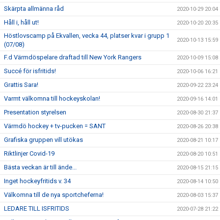
Skärpta allmänna råd
2020-10-29 20:04
Håll i, håll ut!
2020-10-20 20:35
Höstlovscamp på Ekvallen, vecka 44, platser kvar i grupp 1
2020-10-13 15:59
(07/08)
F.d Värmdöspelare draftad till New York Rangers
2020-10-09 15:08
Succé för isfritids!
2020-10-06 16:21
Grattis Sara!
2020-09-22 23:24
Varmt välkomna till hockeyskolan!
2020-09-16 14:01
Presentation styrelsen
2020-08-30 21:37
Värmdö hockey + tv-pucken = SANT
2020-08-26 20:38
Grafiska gruppen vill utökas
2020-08-21 10:17
Riktlinjer Covid-19
2020-08-20 10:51
Bästa veckan är till ände...
2020-08-15 21:15
Inget hockeyfritids v. 34
2020-08-14 10:50
Välkomna till de nya sportcheferna!
2020-08-03 15:37
LEDARE TILL ISFRITIDS
2020-07-28 21:22