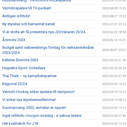
Huvudansvarig - Tre Kronors Hockeyskola
2023-09-15 09:00
Värmdöspelare till TV-pucken!
2023-08-28 19:25
Äntligen Isfritids!
2023-08-27 13:22
Ny styrelse och bemannat kansli
2023-07-07 23:16
Vi är stolta att få presentera nya J20 tränaren 23/24.
2023-06-22 18:58
Årsmöte 2023
2023-06-14 16:21
Budget samt valberednings förslag för verksamhetsåret
2023-06-07 23:07
2023/2024
Kallelse årsmöte 2023
2023-05-24 21:30
Hagsätra Sport: Goliedays
2023-05-22 20:24
Thai Thale – ny samarbetspartner
2023-05-05 07:59
Regional 23/24
2023-04-20 14:32
Värmdö Hockey söker spelare till damjunior!
2023-04-19 16:13
Vi söker nya styrelsemedlemmar!
2023-04-19 08:15
Summarcamp 2023, anmälan är öppen!
2023-04-04 14:10
Inget isfritids i morgon onsdag - vi saknar ledare
2023-03-28 21:45
Het kvalmatch för J18
2023-03-24 12:29