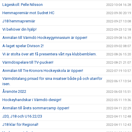
Lägeskoll: Pelle Nilsson
2022-10-04 16:28
Hemmapremiär mot Sudret HC
2022-09-30 20:19
J18 hemmapremiär
2022-09-27 13:08
Vi behöver din hjälp!
2022-09-23 12:18
Anmälan till Värmdö Hockeygymnasium är öppen!
2022-09-08 16:39
A-laget spelar Divison 2!
2022-09-02 08:07
Vi är stolta över att få presentera vårt nya klubbemblem.
2022-08-26 15:20
Värmdöspelare till TV-pucken!
2022-08-21 21:07
Anmälan till Tre Kronors Hockeyskola är öppen!
2022-07-19 10:57
Värmdötalang prisad för sina insatser både på och utanför
2022-06-17 13:54
isen.
Årsmöte 2022
2022-06-03 15:51
Hockeyhandskar i Värmdö-design!
2022-05-11 19:36
Anmälan till årets sommarcamp öppen!
2022-04-11 22:29
J20, J18 och U16 22/23
2022-04-11 12:48
J18 klar för Regional!
2022-04-11 12:43