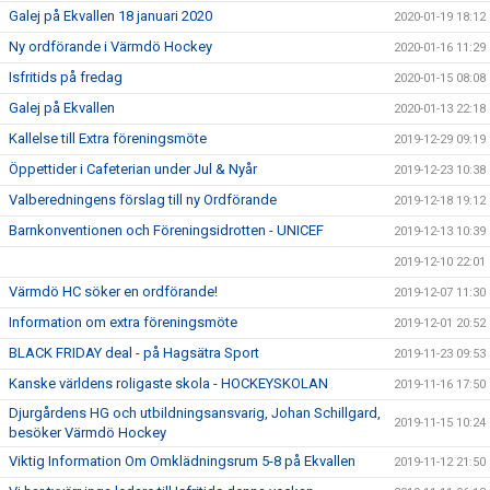
Galej på Ekvallen 18 januari 2020
2020-01-19 18:12
Ny ordförande i Värmdö Hockey
2020-01-16 11:29
Isfritids på fredag
2020-01-15 08:08
Galej på Ekvallen
2020-01-13 22:18
Kallelse till Extra föreningsmöte
2019-12-29 09:19
Öppettider i Cafeterian under Jul & Nyår
2019-12-23 10:38
Valberedningens förslag till ny Ordförande
2019-12-18 19:12
Barnkonventionen och Föreningsidrotten - UNICEF
2019-12-13 10:39
2019-12-10 22:01
Värmdö HC söker en ordförande!
2019-12-07 11:30
Information om extra föreningsmöte
2019-12-01 20:52
BLACK FRIDAY deal - på Hagsätra Sport
2019-11-23 09:53
Kanske världens roligaste skola - HOCKEYSKOLAN
2019-11-16 17:50
Djurgårdens HG och utbildningsansvarig, Johan Schillgard,
2019-11-15 10:24
besöker Värmdö Hockey
Viktig Information Om Omklädningsrum 5-8 på Ekvallen
2019-11-12 21:50