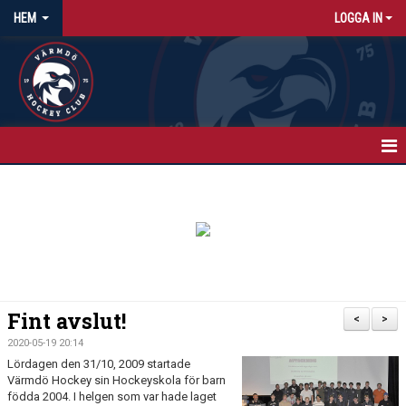
HEM
LOGGA IN
HEM
NYHETER
KALENDER
MATCHER
Fint avslut!
<
>
ISTIDER
2020-05-19 20:14
Lördagen den 31/10, 2009 startade
OM KLUBBEN
Värmdö Hockey sin Hockeyskola för barn
födda 2004. I helgen som var hade laget