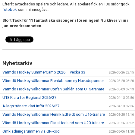
Efteråt avtackades spelare och ledare. Alla spelare fick en 130 sidor tjock
fotobok
som minnesgåva.
Stort Tack för 11 fantastiska säsonger i föreningen! Nu kliver vi in i
juniorverksamheten.
Nyhetsarkiv
Värmdö Hockey SummerCamp 2026 – vecka 33
2026-05-26 22:15
Värmdö Hockey välkomnar Frentab som ny Huvudsponsor
2026-05-20 08:20
Värmdö Hockey välkomnar Stefan Sahlén som U15-tränare
2026-05-09 07:13
U18 Klara för Regional 2026/27
2026-04-13 07:56
A-lags tränare klart inför 2026/27
2026-04-13 07:36
Värmdö Hockey välkomnar Henrik Edfeldt som U16-tränare
2026-03-28 15:16
Värmdö Hockey välkomnar Elias Hedlund som U20-tränare
2026-03-26 09:52
Omklädningsrummen via QR-kod
2026-03-06 11:30