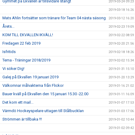
Gymmet på Ekvallen är tillsvidare stängt
2019-03-24 09:23
2019-03-18 16:26
Mats Ahlin fortsätter som tränare för Team 04 nästa säsong
2019-03-12 16:20
Årets...
2019-02-23 19:09
KOM TILL EKVALLEN IKVÄLL!
2019-02-22 08:59
Fredagen 22 feb 2019
2019-02-20 21:56
Isfritids
2019-02-18 18:26
Tema - Träningar 2018/2019
2019-02-02 15:34
Vi söker Dig!
2019-01-31 15:10
Galej på Ekvallen 19 januari 2019
2019-01-20 13:29
Välkomnar målvakterna från Flickor
2019-01-16 21:02
Bauer kväll på Ekvallen den 15 januari 15.30 -22.00
2019-01-11 16:09
Det kom ett mail...
2019-01-07 17:53
Värmdö Hockeyspelare uttagen till Stålbucklan
2019-01-03 17:06
Strömmen är tillbaka !!!
2019-01-02 10:44
2019-01-02 09:42