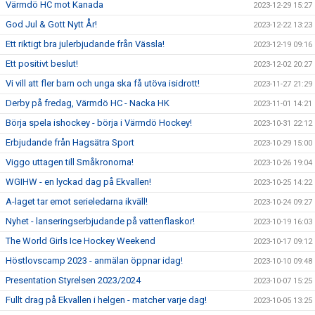
Värmdö HC mot Kanada
2023-12-29 15:27
God Jul & Gott Nytt År!
2023-12-22 13:23
Ett riktigt bra julerbjudande från Vässla!
2023-12-19 09:16
Ett positivt beslut!
2023-12-02 20:27
Vi vill att fler barn och unga ska få utöva isidrott!
2023-11-27 21:29
Derby på fredag, Värmdö HC - Nacka HK
2023-11-01 14:21
Börja spela ishockey - börja i Värmdö Hockey!
2023-10-31 22:12
Erbjudande från Hagsätra Sport
2023-10-29 15:00
Viggo uttagen till Småkronorna!
2023-10-26 19:04
WGIHW - en lyckad dag på Ekvallen!
2023-10-25 14:22
A-laget tar emot serieledarna ikväll!
2023-10-24 09:27
Nyhet - lanseringserbjudande på vattenflaskor!
2023-10-19 16:03
The World Girls Ice Hockey Weekend
2023-10-17 09:12
Höstlovscamp 2023 - anmälan öppnar idag!
2023-10-10 09:48
Presentation Styrelsen 2023/2024
2023-10-07 15:25
Fullt drag på Ekvallen i helgen - matcher varje dag!
2023-10-05 13:25