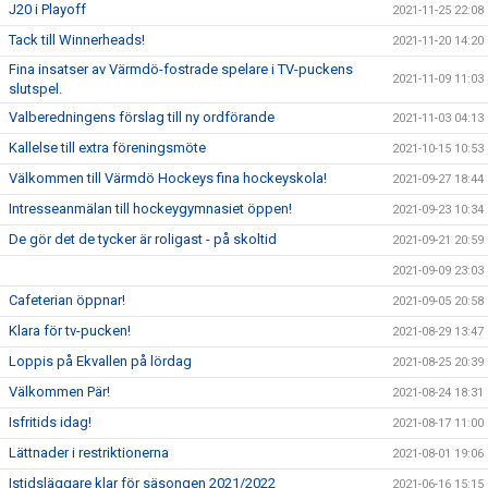
J20 i Playoff
2021-11-25 22:08
Tack till Winnerheads!
2021-11-20 14:20
Fina insatser av Värmdö-fostrade spelare i TV-puckens
2021-11-09 11:03
slutspel.
Valberedningens förslag till ny ordförande
2021-11-03 04:13
Kallelse till extra föreningsmöte
2021-10-15 10:53
Välkommen till Värmdö Hockeys fina hockeyskola!
2021-09-27 18:44
Intresseanmälan till hockeygymnasiet öppen!
2021-09-23 10:34
De gör det de tycker är roligast - på skoltid
2021-09-21 20:59
2021-09-09 23:03
Cafeterian öppnar!
2021-09-05 20:58
Klara för tv-pucken!
2021-08-29 13:47
Loppis på Ekvallen på lördag
2021-08-25 20:39
Välkommen Pär!
2021-08-24 18:31
Isfritids idag!
2021-08-17 11:00
Lättnader i restriktionerna
2021-08-01 19:06
Istidsläggare klar för säsongen 2021/2022
2021-06-16 15:15