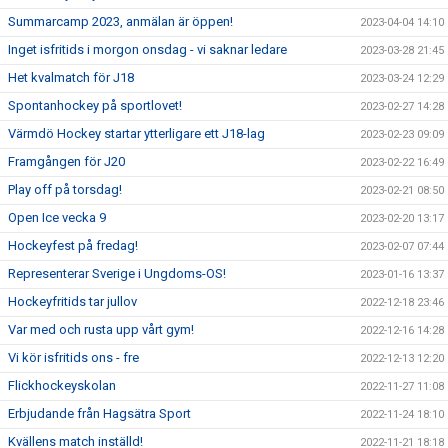
Summarcamp 2023, anmälan är öppen!
2023-04-04 14:10
Inget isfritids i morgon onsdag - vi saknar ledare
2023-03-28 21:45
Het kvalmatch för J18
2023-03-24 12:29
Spontanhockey på sportlovet!
2023-02-27 14:28
Värmdö Hockey startar ytterligare ett J18-lag
2023-02-23 09:09
Framgången för J20
2023-02-22 16:49
Play off på torsdag!
2023-02-21 08:50
Open Ice vecka 9
2023-02-20 13:17
Hockeyfest på fredag!
2023-02-07 07:44
Representerar Sverige i Ungdoms-OS!
2023-01-16 13:37
Hockeyfritids tar jullov
2022-12-18 23:46
Var med och rusta upp vårt gym!
2022-12-16 14:28
Vi kör isfritids ons - fre
2022-12-13 12:20
Flickhockeyskolan
2022-11-27 11:08
Erbjudande från Hagsätra Sport
2022-11-24 18:10
Kvällens match inställd!
2022-11-21 18:18