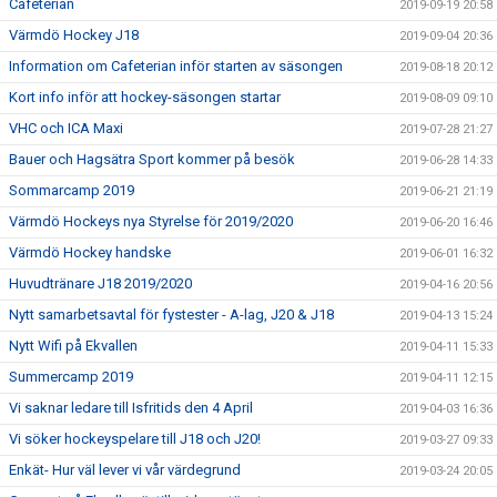
Cafeterian
2019-09-19 20:58
Värmdö Hockey J18
2019-09-04 20:36
Information om Cafeterian inför starten av säsongen
2019-08-18 20:12
Kort info inför att hockey-säsongen startar
2019-08-09 09:10
VHC och ICA Maxi
2019-07-28 21:27
Bauer och Hagsätra Sport kommer på besök
2019-06-28 14:33
Sommarcamp 2019
2019-06-21 21:19
Värmdö Hockeys nya Styrelse för 2019/2020
2019-06-20 16:46
Värmdö Hockey handske
2019-06-01 16:32
Huvudtränare J18 2019/2020
2019-04-16 20:56
Nytt samarbetsavtal för fystester - A-lag, J20 & J18
2019-04-13 15:24
Nytt Wifi på Ekvallen
2019-04-11 15:33
Summercamp 2019
2019-04-11 12:15
Vi saknar ledare till Isfritids den 4 April
2019-04-03 16:36
Vi söker hockeyspelare till J18 och J20!
2019-03-27 09:33
Enkät- Hur väl lever vi vår värdegrund
2019-03-24 20:05