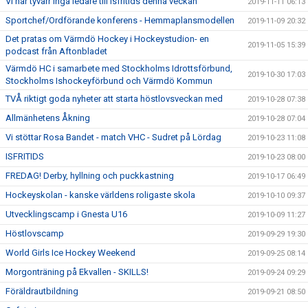
Vi har tyvärr inga ledare till Isfritids denna veckan
2019-11-11 06:13
Sportchef/Ordförande konferens - Hemmaplansmodellen
2019-11-09 20:32
Det pratas om Värmdö Hockey i Hockeystudion- en
2019-11-05 15:39
podcast från Aftonbladet
Värmdö HC i samarbete med Stockholms Idrottsförbund,
2019-10-30 17:03
Stockholms Ishockeyförbund och Värmdö Kommun
TVÅ riktigt goda nyheter att starta höstlovsveckan med
2019-10-28 07:38
Allmänhetens Åkning
2019-10-28 07:04
Vi stöttar Rosa Bandet - match VHC - Sudret på Lördag
2019-10-23 11:08
ISFRITIDS
2019-10-23 08:00
FREDAG! Derby, hyllning och puckkastning
2019-10-17 06:49
Hockeyskolan - kanske världens roligaste skola
2019-10-10 09:37
Utvecklingscamp i Gnesta U16
2019-10-09 11:27
Höstlovscamp
2019-09-29 19:30
World Girls Ice Hockey Weekend
2019-09-25 08:14
Morgonträning på Ekvallen - SKILLS!
2019-09-24 09:29
Föräldrautbildning
2019-09-21 08:50