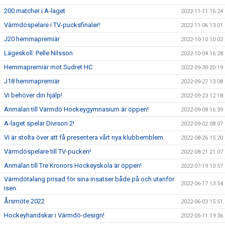
200 matcher i A-laget
2022-11-11 16:24
Värmdöspelare i TV-pucksfinaler!
2022-11-06 13:01
J20 hemmapremiär
2022-10-10 10:02
Lägeskoll: Pelle Nilsson
2022-10-04 16:28
Hemmapremiär mot Sudret HC
2022-09-30 20:19
J18 hemmapremiär
2022-09-27 13:08
Vi behöver din hjälp!
2022-09-23 12:18
Anmälan till Värmdö Hockeygymnasium är öppen!
2022-09-08 16:39
A-laget spelar Divison 2!
2022-09-02 08:07
Vi är stolta över att få presentera vårt nya klubbemblem.
2022-08-26 15:20
Värmdöspelare till TV-pucken!
2022-08-21 21:07
Anmälan till Tre Kronors Hockeyskola är öppen!
2022-07-19 10:57
Värmdötalang prisad för sina insatser både på och utanför
2022-06-17 13:54
isen.
Årsmöte 2022
2022-06-03 15:51
Hockeyhandskar i Värmdö-design!
2022-05-11 19:36