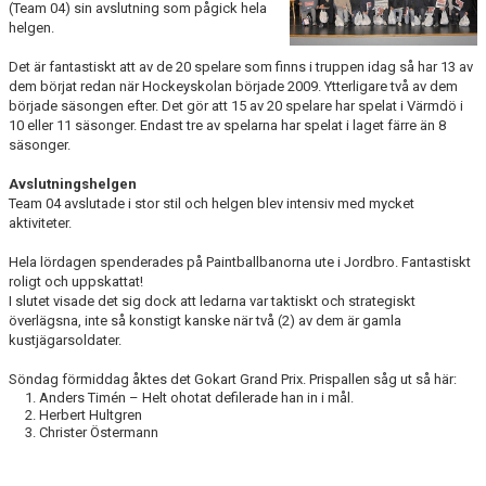
(Team 04) sin avslutning som pågick hela
HISTORIA
helgen.
DOKUMENT
Det är fantastiskt att av de 20 spelare som finns i truppen idag så har 13 av
dem börjat redan när Hockeyskolan började 2009. Ytterligare två av dem
började säsongen efter. Det gör att 15 av 20 spelare har spelat i Värmdö i
MEDLEMSINFO
10 eller 11 säsonger. Endast tre av spelarna har spelat i laget färre än 8
säsonger.
KONTAKT
Avslutningshelgen
Team 04 avslutade i stor stil och helgen blev intensiv med mycket
aktiviteter.
Hela lördagen spenderades på Paintballbanorna ute i Jordbro. Fantastiskt
roligt och uppskattat!
I slutet visade det sig dock att ledarna var taktiskt och strategiskt
överlägsna, inte så konstigt kanske när två (2) av dem är gamla
kustjägarsoldater.
Söndag förmiddag åktes det Gokart Grand Prix. Prispallen såg ut så här:
1. Anders Timén – Helt ohotat defilerade han in i mål.
2. Herbert Hultgren
3. Christer Östermann