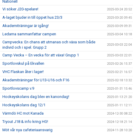
Nationell
Vi söker J20-spelare!
2025-03-24 20:52
A-laget bjuder in till öppet hus 23/3
2025-03-20 09:45
Akademiträningar är igång!
2025-03-09 09:31
Ledarna sammanfattar campen
2025-03-04 10:18
Campvecka: En chans att utmanas och växa som både
2025-03-03 22:04
individ och i spel. Grupp 2
Camp Vecka – En vecka för att växa! Grupp 1
2025-03-03 22:01
Sportlovskul på Ekvallen
2025-02-26 15:37
VHC Flaskan åter i lager!
2025-02-21 16:57
Akademiträningar för U13-U16 och F16
2025-02-18 13:32
Sportlovscamp v.9
2025-01-31 15:46
Hockeyskolans dag blev en kanondag!
2025-01-13 21:20
Hockeyskolans dag 12/1
2025-01-11 12:11
Värmdö HC mot Kanada
2024-12-30 08:22
Tryout J18 & info kring HG!
2024-12-18 21:14
Möt vår nya cafeteriaansvarig
2024-11-28 10:20