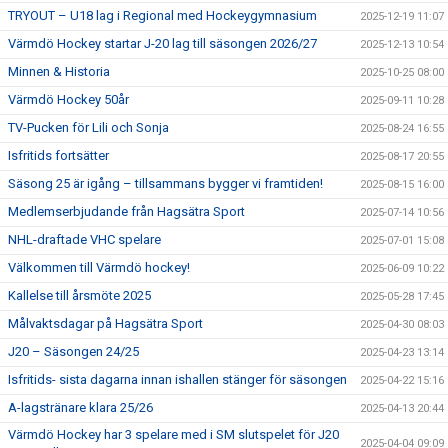
TRYOUT – U18 lag i Regional med Hockeygymnasium
2025-12-19 11:07
Värmdö Hockey startar J-20 lag till säsongen 2026/27
2025-12-13 10:54
Minnen & Historia
2025-10-25 08:00
Värmdö Hockey 50år
2025-09-11 10:28
TV-Pucken för Lili och Sonja
2025-08-24 16:55
Isfritids fortsätter
2025-08-17 20:55
Säsong 25 är igång – tillsammans bygger vi framtiden!
2025-08-15 16:00
Medlemserbjudande från Hagsätra Sport
2025-07-14 10:56
NHL-draftade VHC spelare
2025-07-01 15:08
Välkommen till Värmdö hockey!
2025-06-09 10:22
Kallelse till årsmöte 2025
2025-05-28 17:45
Målvaktsdagar på Hagsätra Sport
2025-04-30 08:03
J20 – Säsongen 24/25
2025-04-23 13:14
Isfritids- sista dagarna innan ishallen stänger för säsongen
2025-04-22 15:16
A-lagstränare klara 25/26
2025-04-13 20:44
Värmdö Hockey har 3 spelare med i SM slutspelet för J20
2025-04-04 09:09