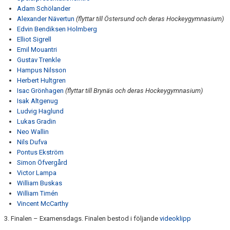
Adam Schölander
Alexander Nävertun
(flyttar till Östersund och deras Hockeygymnasium)
Edvin Bendiksen Holmberg
Elliot Sigrell
Emil Mouantri
Gustav Trenkle
Hampus Nilsson
Herbert Hultgren
Isac Grönhagen
(flyttar till Brynäs och deras Hockeygymnasium)
Isak Altgenug
Ludvig Haglund
Lukas Gradin
Neo Wallin
Nils Dufva
Pontus Ekström
Simon Öfvergård
Victor Lampa
William Buskas
William Timén
Vincent McCarthy
3. Finalen – Examensdags. Finalen bestod i följande
videoklipp