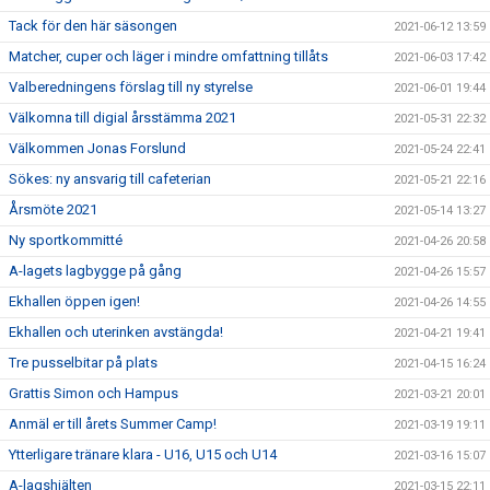
Tack för den här säsongen
2021-06-12 13:59
Matcher, cuper och läger i mindre omfattning tillåts
2021-06-03 17:42
Valberedningens förslag till ny styrelse
2021-06-01 19:44
Välkomna till digial årsstämma 2021
2021-05-31 22:32
Välkommen Jonas Forslund
2021-05-24 22:41
Sökes: ny ansvarig till cafeterian
2021-05-21 22:16
Årsmöte 2021
2021-05-14 13:27
Ny sportkommitté
2021-04-26 20:58
A-lagets lagbygge på gång
2021-04-26 15:57
Ekhallen öppen igen!
2021-04-26 14:55
Ekhallen och uterinken avstängda!
2021-04-21 19:41
Tre pusselbitar på plats
2021-04-15 16:24
Grattis Simon och Hampus
2021-03-21 20:01
Anmäl er till årets Summer Camp!
2021-03-19 19:11
Ytterligare tränare klara - U16, U15 och U14
2021-03-16 15:07
A-lagshjälten
2021-03-15 22:11