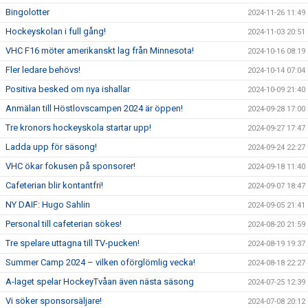
Bingolotter
2024-11-26 11:49
Hockeyskolan i full gång!
2024-11-03 20:51
VHC F16 möter amerikanskt lag från Minnesota!
2024-10-16 08:19
Fler ledare behövs!
2024-10-14 07:04
Positiva besked om nya ishallar
2024-10-09 21:40
Anmälan till Höstlovscampen 2024 är öppen!
2024-09-28 17:00
Tre kronors hockeyskola startar upp!
2024-09-27 17:47
Ladda upp för säsong!
2024-09-24 22:27
VHC ökar fokusen på sponsorer!
2024-09-18 11:40
Cafeterian blir kontantfri!
2024-09-07 18:47
NY DAIF: Hugo Sahlin
2024-09-05 21:41
Personal till cafeterian sökes!
2024-08-20 21:59
Tre spelare uttagna till TV-pucken!
2024-08-19 19:37
Summer Camp 2024 – vilken oförglömlig vecka!
2024-08-18 22:27
A-laget spelar HockeyTvåan även nästa säsong
2024-07-25 12:39
Vi söker sponsorsäljare!
2024-07-08 20:12