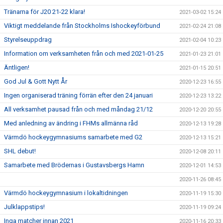
Tränarna för J20 21-22 klara!
2021-03-02 15:24
Viktigt meddelande från Stockholms Ishockeyförbund
2021-02-24 21:08
Styrelseuppdrag
2021-02-04 10:23
Information om verksamheten från och med 2021-01-25
2021-01-23 21:01
Äntligen!
2021-01-15 20:51
God Jul & Gott Nytt År
2020-12-23 16:55
Ingen organiserad träning förrän efter den 24 januari
2020-12-23 13:22
All verksamhet pausad från och med måndag 21/12
2020-12-20 20:55
Med anledning av ändring i FHMs allmänna råd
2020-12-13 19:28
Värmdö hockeygymnasiums samarbete med G2
2020-12-13 15:21
SHL debut!
2020-12-08 20:11
Samarbete med Brödernas i Gustavsbergs Hamn
2020-12-01 14:53
2020-11-26 08:45
Värmdö hockeygymnasium i lokaltidningen
2020-11-19 15:30
Julklappstips!
2020-11-19 09:24
Inga matcher innan 2021
2020-11-16 20:33