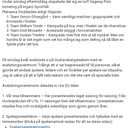
Under söndag eftermiddag utspelade det sig en tuff Segway Polo
turnering på Ingarö Sportfält.
Platserna fördelades enligt följande:
1. Team Simon Öfvergård – Vann samtliga matcher i gruppspelet och
krossade i finalen.
2. Team William Timén – Kämpade på bra, men i finalen var de chanslösa
3. Team Emil Mouantri – Avslutade snyggt i bronsmatchen
4. Team Gustav Trenkle – Kämpade, men fick inte ut så mycket. Men om
hundra år är det ingen som vet hur många lag som deltog så då låter en
fjärde plats rätt bra.
På söndag kväll avslutade vi på Gustavsbergsteatern med en
avslutningsceremoni. Tråkigt att vi var begränsade till 50 personer, vilket
gjorde att endast spelare, ledare och en förälder per spelare var inbjudna.
Jag är säker på att vi fyllt hela teatern om det inte varit så speciella tider.
Avslutningsceremonin delades in i tre (3) delar:
1. Vår resa tillsammans – Här presenterades laget säsong för säsong. Från
Hockeyskolan till U16, 11 säsonger blev det tillsammans. I presentationen
visades fina och nostalgiska videoklipp som gjorts genom åren.
2. Spelarpresentation – Varje spelare presenterades och hyllades med en
minnesvideo (klicka på spelarnamnet nedan för att se deras video).
Spelarpresentationsintro