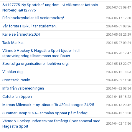
&#127775; Ny Sportchef-ungdom - vi välkomnar Antonio
2024-07-03 09:47
Norberg! &#127775;
Från hockeyskolan till seniorhockey!
2024-06-17 17:30
Vår första HG-kull tar studenten!
2024-06-01 08:26
Kallelse årsmöte 2024
2024-05-28 23:29
Tack Marika!
2024-05-27 09:24
Värmdö Hockey & Hagsätra Sport bjuder in till
2024-05-20 17:47
utprovningsdag tillsammans med Bauer.
Sportsliga organisationen behöver dig!
2024-05-13 22:07
Vi söker dig!
2024-05-12 16:03
Stort tack Patrik!
2024-05-02 11:20
Info från valberedningen
2024-04-22 08:34
Cafeterian öppen
2024-04-15 18:22
Marcus Milemark – ny tränare för J20 säsongen 24/25
2024-04-13 20:42
Summer Camp 2024 - anmälan öppnar på måndag!
2024-04-13 13:30
Värmdö Hockey undertecknar femårigt Sponsoravtal med
2024-04-02 17:56
Hagsätra Sport