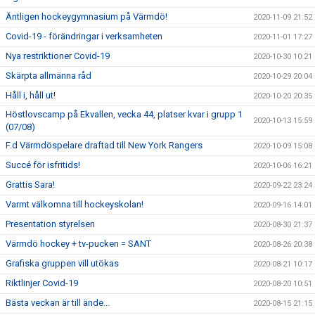
Äntligen hockeygymnasium på Värmdö!
2020-11-09 21:52
Covid-19 - förändringar i verksamheten
2020-11-01 17:27
Nya restriktioner Covid-19
2020-10-30 10:21
Skärpta allmänna råd
2020-10-29 20:04
Håll i, håll ut!
2020-10-20 20:35
Höstlovscamp på Ekvallen, vecka 44, platser kvar i grupp 1
2020-10-13 15:59
(07/08)
F.d Värmdöspelare draftad till New York Rangers
2020-10-09 15:08
Succé för isfritids!
2020-10-06 16:21
Grattis Sara!
2020-09-22 23:24
Varmt välkomna till hockeyskolan!
2020-09-16 14:01
Presentation styrelsen
2020-08-30 21:37
Värmdö hockey + tv-pucken = SANT
2020-08-26 20:38
Grafiska gruppen vill utökas
2020-08-21 10:17
Riktlinjer Covid-19
2020-08-20 10:51
Bästa veckan är till ände...
2020-08-15 21:15