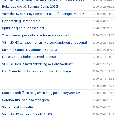
Boka upp dig på Summer Camp 2020!
2020-04-26 08:26
Värmdö HC söker nya personer att ta föreningen vidare!
2020-04-08 11:10
Uppdatering Corona-virus
2020-04-02 13:35
Sprid lite glädje i dessa tider
2020-03-31 20:18
Ytterligare en pusselbit klar för nästa säsong!
2020-03-26 21:27
Värmdö HC tar sats mot en ny utvecklande junior-säsong!
2020-03-23 18:35
Summer Camp Huvudtränare Grupp 3
2020-03-22 09:28
Lucas Zabala förlänger med team08
2020-03-15 11:31
VIKTIGT! Beslut med anledning av Coronaviruset
2020-03-13 12:31
Från Värmdö till Brynäs - läs om Isac Grönhagen
2020-03-11 17:17
2020-03-10 16:33
2020-03-08 16:26
Kom ner och få en rolig avslutning på hockeyveckan!
2020-03-07 16:53
Coronavirus - vad ska man göra?
2020-03-04 10:53
Samarbetet fortsätter...
2020-03-02 23:41
Värmdö HC vs Ekerö/Skå IK 16.00
2020-03-01 11:45