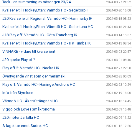
Tack - en summering av säsongen 23/24
2024-03-27 21:52
Kvalserie till HockeyEttan: Värmdö HC - Segeltorp IF
2024-03-20 16:08
J20 Kvalserie till Regional: Värmdö HC - Hammarby IF
2024-03-18 08:23
Kvalserie till HockeyEttan: Värmdö HC - Sollentuna HC
2024-03-15 21:43
J18 Play off: Värmdö HC - Göta Traneberg IK
2024-03-14 15:37
Kvalserie till HockeyEttan: Värmdö HC - IFK Tumba IK
2024-03-13 08:34
VINNARE - vidare till kvalserien!
2024-03-03 20:57
J20 spelar Play off!
2024-03-01 08:46
Play off 2: Värmdö HC - Nacka HK
2024-02-27 22:50
Övertygande vinst som ger mersmak!
2024-02-25 00:03
Play off: Värmdö HC - Haninge Anchors HC
2024-02-23 10:29
Info från Styrelsen
2024-02-19 16:00
Värmdö HC - Åker/Strängnäs HC
2024-02-13 14:45
Viggo och Love i Småkronorna
2024-02-09 15:48
J20 möter Järfälla HC
2024-02-09 11:22
A-laget tar emot Sudret HC
2024-01-12 17:26