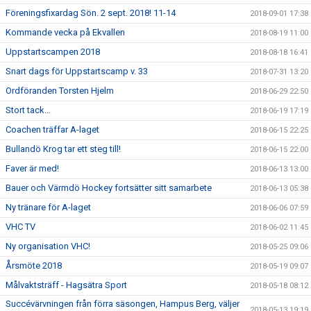
Föreningsfixardag Sön. 2 sept. 2018! 11-14
2018-09-01 17:38
Kommande vecka på Ekvallen
2018-08-19 11:00
Uppstartscampen 2018
2018-08-18 16:41
Snart dags för Uppstartscamp v. 33
2018-07-31 13:20
Ordföranden Torsten Hjelm
2018-06-29 22:50
Stort tack...
2018-06-19 17:19
Coachen träffar A-laget
2018-06-15 22:25
Bullandö Krog tar ett steg till!
2018-06-15 22:00
Faver är med!
2018-06-13 13:00
Bauer och Värmdö Hockey fortsätter sitt samarbete
2018-06-13 05:38
Ny tränare för A-laget
2018-06-06 07:59
VHC TV
2018-06-02 11:45
Ny organisation VHC!
2018-05-25 09:06
Årsmöte 2018
2018-05-19 09:07
Målvaktsträff - Hagsätra Sport
2018-05-18 08:12
Succévärvningen från förra säsongen, Hampus Berg, väljer
2018-05-13 19:19