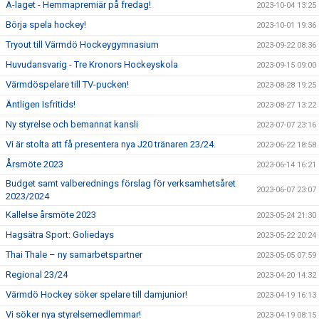
A-laget - Hemmapremiär på fredag!
2023-10-04 13:25
Börja spela hockey!
2023-10-01 19:36
Tryout till Värmdö Hockeygymnasium
2023-09-22 08:36
Huvudansvarig - Tre Kronors Hockeyskola
2023-09-15 09:00
Värmdöspelare till TV-pucken!
2023-08-28 19:25
Äntligen Isfritids!
2023-08-27 13:22
Ny styrelse och bemannat kansli
2023-07-07 23:16
Vi är stolta att få presentera nya J20 tränaren 23/24.
2023-06-22 18:58
Årsmöte 2023
2023-06-14 16:21
Budget samt valberednings förslag för verksamhetsåret
2023-06-07 23:07
2023/2024
Kallelse årsmöte 2023
2023-05-24 21:30
Hagsätra Sport: Goliedays
2023-05-22 20:24
Thai Thale – ny samarbetspartner
2023-05-05 07:59
Regional 23/24
2023-04-20 14:32
Värmdö Hockey söker spelare till damjunior!
2023-04-19 16:13
Vi söker nya styrelsemedlemmar!
2023-04-19 08:15