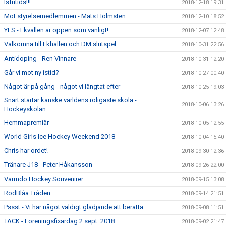
Isfritids!!!
2018-12-18 19:31
Möt styrelsemedlemmen - Mats Holmsten
2018-12-10 18:52
YES - Ekvallen är öppen som vanligt!
2018-12-07 12:48
Välkomna till Ekhallen och DM slutspel
2018-10-31 22:56
Antidoping - Ren Vinnare
2018-10-31 12:20
Går vi mot ny istid?
2018-10-27 00:40
Något är på gång - något vi längtat efter
2018-10-25 19:03
Snart startar kanske världens roligaste skola -
2018-10-06 13:26
Hockeyskolan
Hemmapremiär
2018-10-05 12:55
World Girls Ice Hockey Weekend 2018
2018-10-04 15:40
Chris har ordet!
2018-09-30 12:36
Tränare J18 - Peter Håkansson
2018-09-26 22:00
Värmdö Hockey Souvenirer
2018-09-15 13:08
RödBlåa Tråden
2018-09-14 21:51
Pssst - Vi har något väldigt glädjande att berätta
2018-09-08 11:51
TACK - Föreningsfixardag 2 sept. 2018
2018-09-02 21:47