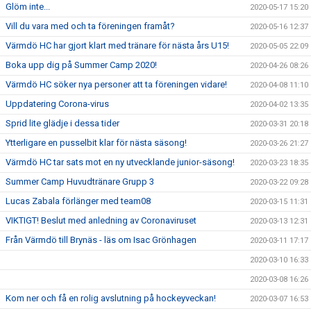
Glöm inte...
2020-05-17 15:20
Vill du vara med och ta föreningen framåt?
2020-05-16 12:37
Värmdö HC har gjort klart med tränare för nästa års U15!
2020-05-05 22:09
Boka upp dig på Summer Camp 2020!
2020-04-26 08:26
Värmdö HC söker nya personer att ta föreningen vidare!
2020-04-08 11:10
Uppdatering Corona-virus
2020-04-02 13:35
Sprid lite glädje i dessa tider
2020-03-31 20:18
Ytterligare en pusselbit klar för nästa säsong!
2020-03-26 21:27
Värmdö HC tar sats mot en ny utvecklande junior-säsong!
2020-03-23 18:35
Summer Camp Huvudtränare Grupp 3
2020-03-22 09:28
Lucas Zabala förlänger med team08
2020-03-15 11:31
VIKTIGT! Beslut med anledning av Coronaviruset
2020-03-13 12:31
Från Värmdö till Brynäs - läs om Isac Grönhagen
2020-03-11 17:17
2020-03-10 16:33
2020-03-08 16:26
Kom ner och få en rolig avslutning på hockeyveckan!
2020-03-07 16:53