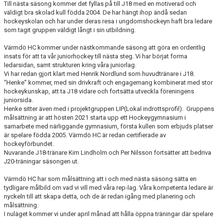
Till nästa säsong kommer det fyllas på till J18 med en motiverad och
väldigt bra skolad kull födda 2004. De har hängt ihop ändå sedan
hockeyskolan och har under deras resa i ungdomshockeyn haft bra ledare
som tagit gruppen väldigt långt i sin utbildning.
Värmdö HC kommer under nästkommande säsong att göra en ordentlig
insats för att ta vår juniorhockey till nästa steg. Vi har börjat forma
ledarsidan, samt strukturen kring våra juniorlag.
Vi har redan gjort klart med Henrik Nordlund som huvudtränare i J18.
“Henke” kommer, med sin drivkraft och engagemang kombinerat med stor
hockeykunskap, att ta J18 vidare och fortsätta utveckla föreningens
juniorsida.
Henke sitter även med i projektgruppen LIP(Lokal indrottsprofil). Gruppens
målsättning är att hösten 2021 starta upp ett Hockeygymnasium i
samarbete med närliggande gymnasium, första kullen som erbjuds platser
är spelare födda 2005. Värmdö HC är redan certifierade av
hockeyförbundet.
Nuvarande J18-tränare Kim Lindholm och Per Nilsson fortsätter att bedriva
J20-träningar säsongen ut.
Värmdö HC har som målsättning att i och med nästa säsong sätta en
tydligare målbild om vad vi vill med våra rep-lag. Våra kompetenta ledare är
nyckeln till att skapa detta, och de är redan igång med planering och
målsättning.
I nuläget kommer vi under april månad att hålla öppna träningar där spelare