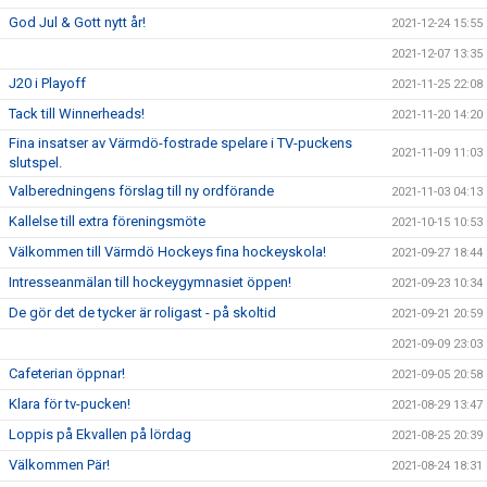
God Jul & Gott nytt år!
2021-12-24 15:55
2021-12-07 13:35
J20 i Playoff
2021-11-25 22:08
Tack till Winnerheads!
2021-11-20 14:20
Fina insatser av Värmdö-fostrade spelare i TV-puckens
2021-11-09 11:03
slutspel.
Valberedningens förslag till ny ordförande
2021-11-03 04:13
Kallelse till extra föreningsmöte
2021-10-15 10:53
Välkommen till Värmdö Hockeys fina hockeyskola!
2021-09-27 18:44
Intresseanmälan till hockeygymnasiet öppen!
2021-09-23 10:34
De gör det de tycker är roligast - på skoltid
2021-09-21 20:59
2021-09-09 23:03
Cafeterian öppnar!
2021-09-05 20:58
Klara för tv-pucken!
2021-08-29 13:47
Loppis på Ekvallen på lördag
2021-08-25 20:39
Välkommen Pär!
2021-08-24 18:31