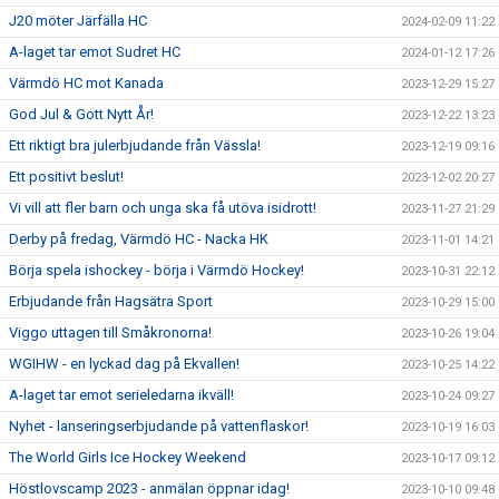
J20 möter Järfälla HC
2024-02-09 11:22
A-laget tar emot Sudret HC
2024-01-12 17:26
Värmdö HC mot Kanada
2023-12-29 15:27
God Jul & Gott Nytt År!
2023-12-22 13:23
Ett riktigt bra julerbjudande från Vässla!
2023-12-19 09:16
Ett positivt beslut!
2023-12-02 20:27
Vi vill att fler barn och unga ska få utöva isidrott!
2023-11-27 21:29
Derby på fredag, Värmdö HC - Nacka HK
2023-11-01 14:21
Börja spela ishockey - börja i Värmdö Hockey!
2023-10-31 22:12
Erbjudande från Hagsätra Sport
2023-10-29 15:00
Viggo uttagen till Småkronorna!
2023-10-26 19:04
WGIHW - en lyckad dag på Ekvallen!
2023-10-25 14:22
A-laget tar emot serieledarna ikväll!
2023-10-24 09:27
Nyhet - lanseringserbjudande på vattenflaskor!
2023-10-19 16:03
The World Girls Ice Hockey Weekend
2023-10-17 09:12
Höstlovscamp 2023 - anmälan öppnar idag!
2023-10-10 09:48