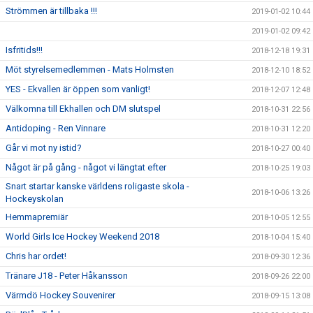
Strömmen är tillbaka !!!
2019-01-02 10:44
2019-01-02 09:42
Isfritids!!!
2018-12-18 19:31
Möt styrelsemedlemmen - Mats Holmsten
2018-12-10 18:52
YES - Ekvallen är öppen som vanligt!
2018-12-07 12:48
Välkomna till Ekhallen och DM slutspel
2018-10-31 22:56
Antidoping - Ren Vinnare
2018-10-31 12:20
Går vi mot ny istid?
2018-10-27 00:40
Något är på gång - något vi längtat efter
2018-10-25 19:03
Snart startar kanske världens roligaste skola -
2018-10-06 13:26
Hockeyskolan
Hemmapremiär
2018-10-05 12:55
World Girls Ice Hockey Weekend 2018
2018-10-04 15:40
Chris har ordet!
2018-09-30 12:36
Tränare J18 - Peter Håkansson
2018-09-26 22:00
Värmdö Hockey Souvenirer
2018-09-15 13:08