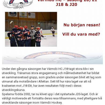
HISTORIA
DOKUMENT
MEDLEMSINFO
KONTAKT
Under den gångna säsongen har Värmdö HC J18 tagit stora kliv i sin
utveckling. Tränarnas stora engagemang och målmedvetenhet har bildat
en sammansvetsad grupp, som gradvis under säsongen blivit ett lag som
utmanat alla motståndare i Allettan. Sett till hur nära laget var att nå
kvalserien mot J18 Elit, har även resultaten följt med i deras
utvecklingskurva.
Spelarna födda 2002, tar nu klivet upp i det nystartade J20-laget. Och är
väldigt motiverade att fortsätta deras resa tillsammans, med ytterligare två
utvecklande säsonger inom Värmdö Hockey.