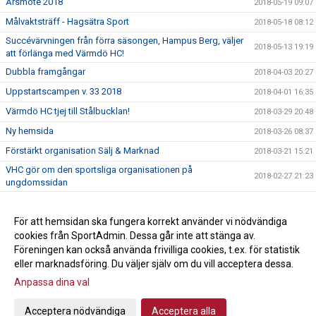
Årsmöte 2018
2018-05-19 09:07
Målvaktsträff - Hagsätra Sport
2018-05-18 08:12
Succévärvningen från förra säsongen, Hampus Berg, väljer
2018-05-13 19:19
att förlänga med Värmdö HC!
Dubbla framgångar
2018-04-03 20:27
Uppstartscampen v. 33 2018
2018-04-01 16:35
Värmdö HC tjej till Stålbucklan!
2018-03-29 20:48
Ny hemsida
2018-03-26 08:37
Förstärkt organisation Sälj & Marknad
2018-03-21 15:21
VHC gör om den sportsliga organisationen på
2018-02-27 21:23
ungdomssidan
Nyhetsbrev vinter/vår 2018
2018-02-20 12:41
Värmdöspelare till Stålbucklan!
För att hemsidan ska fungera korrekt använder vi nödvändiga
2017-12-28 11:45
cookies från SportAdmin. Dessa går inte att stänga av.
God jul önskar VHC!
2017-12-28 11:45
Föreningen kan också använda frivilliga cookies, t.ex. för statistik
eller marknadsföring. Du väljer själv om du vill acceptera dessa.
Anpassa dina val
Cookie-inställningar
Gå till Webbversion
Acceptera nödvändiga
Acceptera alla