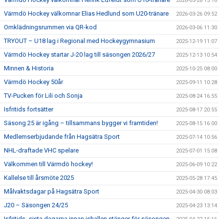
2026-03-28 15:16
Värmdö Hockey välkomnar Elias Hedlund som U20-tränare
2026-03-26 09:52
Omklädningsrummen via QR-kod
2026-03-06 11:30
TRYOUT – U18 lag i Regional med Hockeygymnasium
2025-12-19 11:07
Värmdö Hockey startar J-20 lag till säsongen 2026/27
2025-12-13 10:54
Minnen & Historia
2025-10-25 08:00
Värmdö Hockey 50år
2025-09-11 10:28
TV-Pucken för Lili och Sonja
2025-08-24 16:55
Isfritids fortsätter
2025-08-17 20:55
Säsong 25 är igång – tillsammans bygger vi framtiden!
2025-08-15 16:00
Medlemserbjudande från Hagsätra Sport
2025-07-14 10:56
NHL-draftade VHC spelare
2025-07-01 15:08
Välkommen till Värmdö hockey!
2025-06-09 10:22
Kallelse till årsmöte 2025
2025-05-28 17:45
Målvaktsdagar på Hagsätra Sport
2025-04-30 08:03
J20 – Säsongen 24/25
2025-04-23 13:14
Isfritids- sista dagarna innan ishallen stänger för säsongen