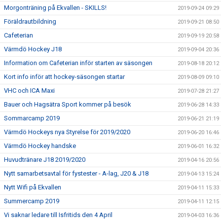
Morgonträning på Ekvallen - SKILLS!
2019-09-24 09:29
Föräldrautbildning
2019-09-21 08:50
Cafeterian
2019-09-19 20:58
Värmdö Hockey J18
2019-09-04 20:36
Information om Cafeterian inför starten av säsongen
2019-08-18 20:12
Kort info inför att hockey-säsongen startar
2019-08-09 09:10
VHC och ICA Maxi
2019-07-28 21:27
Bauer och Hagsätra Sport kommer på besök
2019-06-28 14:33
Sommarcamp 2019
2019-06-21 21:19
Värmdö Hockeys nya Styrelse för 2019/2020
2019-06-20 16:46
Värmdö Hockey handske
2019-06-01 16:32
Huvudtränare J18 2019/2020
2019-04-16 20:56
Nytt samarbetsavtal för fystester - A-lag, J20 & J18
2019-04-13 15:24
Nytt Wifi på Ekvallen
2019-04-11 15:33
Summercamp 2019
2019-04-11 12:15
Vi saknar ledare till Isfritids den 4 April
2019-04-03 16:36