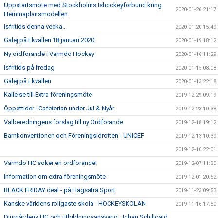
Uppstartsmöte med Stockholms Ishockeyförbund kring
2020-01-26 21:17
Hemmaplansmodellen
Isfritids denna vecka...
2020-01-20 15:49
Galej på Ekvallen 18 januari 2020
2020-01-19 18:12
Ny ordförande i Värmdö Hockey
2020-01-16 11:29
Isfritids på fredag
2020-01-15 08:08
Galej på Ekvallen
2020-01-13 22:18
Kallelse till Extra föreningsmöte
2019-12-29 09:19
Öppettider i Cafeterian under Jul & Nyår
2019-12-23 10:38
Valberedningens förslag till ny Ordförande
2019-12-18 19:12
Barnkonventionen och Föreningsidrotten - UNICEF
2019-12-13 10:39
2019-12-10 22:01
Värmdö HC söker en ordförande!
2019-12-07 11:30
Information om extra föreningsmöte
2019-12-01 20:52
BLACK FRIDAY deal - på Hagsätra Sport
2019-11-23 09:53
Kanske världens roligaste skola - HOCKEYSKOLAN
2019-11-16 17:50
Djurgårdens HG och utbildningsansvarig, Johan Schillgard,