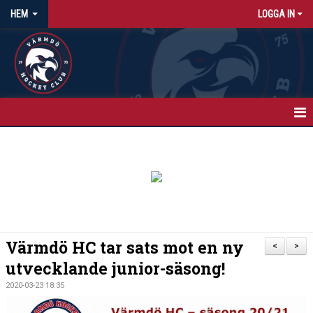
HEM
LOGGA IN
HEM
NYHETER
KALENDER
MATCHER
Värmdö HC tar sats mot en ny
<
>
ISTIDER
utvecklande junior-säsong!
2020-03-23 18:35
OM KLUBBEN