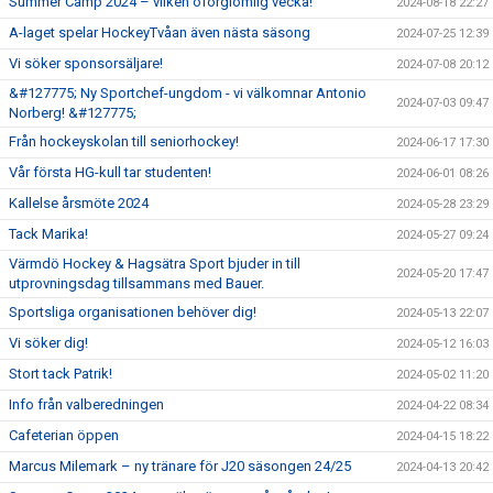
Summer Camp 2024 – vilken oförglömlig vecka!
2024-08-18 22:27
A-laget spelar HockeyTvåan även nästa säsong
2024-07-25 12:39
Vi söker sponsorsäljare!
2024-07-08 20:12
&#127775; Ny Sportchef-ungdom - vi välkomnar Antonio
2024-07-03 09:47
Norberg! &#127775;
Från hockeyskolan till seniorhockey!
2024-06-17 17:30
Vår första HG-kull tar studenten!
2024-06-01 08:26
Kallelse årsmöte 2024
2024-05-28 23:29
Tack Marika!
2024-05-27 09:24
Värmdö Hockey & Hagsätra Sport bjuder in till
2024-05-20 17:47
utprovningsdag tillsammans med Bauer.
Sportsliga organisationen behöver dig!
2024-05-13 22:07
Vi söker dig!
2024-05-12 16:03
Stort tack Patrik!
2024-05-02 11:20
Info från valberedningen
2024-04-22 08:34
Cafeterian öppen
2024-04-15 18:22
Marcus Milemark – ny tränare för J20 säsongen 24/25
2024-04-13 20:42