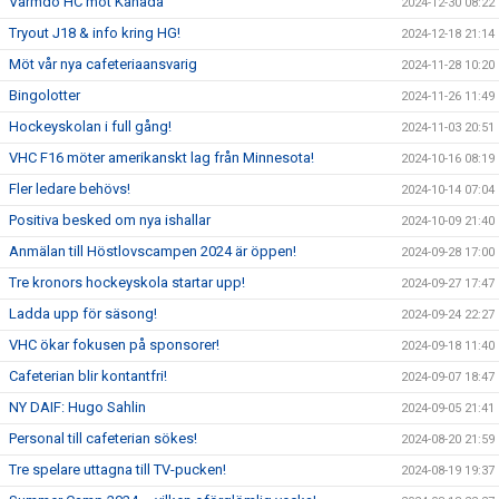
Värmdö HC mot Kanada
2024-12-30 08:22
Tryout J18 & info kring HG!
2024-12-18 21:14
Möt vår nya cafeteriaansvarig
2024-11-28 10:20
Bingolotter
2024-11-26 11:49
Hockeyskolan i full gång!
2024-11-03 20:51
VHC F16 möter amerikanskt lag från Minnesota!
2024-10-16 08:19
Fler ledare behövs!
2024-10-14 07:04
Positiva besked om nya ishallar
2024-10-09 21:40
Anmälan till Höstlovscampen 2024 är öppen!
2024-09-28 17:00
Tre kronors hockeyskola startar upp!
2024-09-27 17:47
Ladda upp för säsong!
2024-09-24 22:27
VHC ökar fokusen på sponsorer!
2024-09-18 11:40
Cafeterian blir kontantfri!
2024-09-07 18:47
NY DAIF: Hugo Sahlin
2024-09-05 21:41
Personal till cafeterian sökes!
2024-08-20 21:59
Tre spelare uttagna till TV-pucken!
2024-08-19 19:37