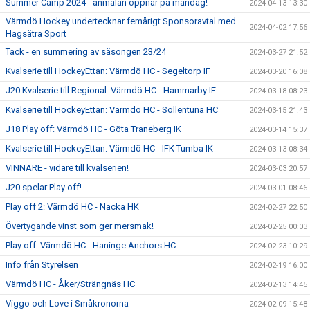
Summer Camp 2024 - anmälan öppnar på måndag!
2024-04-13 13:30
Värmdö Hockey undertecknar femårigt Sponsoravtal med
2024-04-02 17:56
Hagsätra Sport
Tack - en summering av säsongen 23/24
2024-03-27 21:52
Kvalserie till HockeyEttan: Värmdö HC - Segeltorp IF
2024-03-20 16:08
J20 Kvalserie till Regional: Värmdö HC - Hammarby IF
2024-03-18 08:23
Kvalserie till HockeyEttan: Värmdö HC - Sollentuna HC
2024-03-15 21:43
J18 Play off: Värmdö HC - Göta Traneberg IK
2024-03-14 15:37
Kvalserie till HockeyEttan: Värmdö HC - IFK Tumba IK
2024-03-13 08:34
VINNARE - vidare till kvalserien!
2024-03-03 20:57
J20 spelar Play off!
2024-03-01 08:46
Play off 2: Värmdö HC - Nacka HK
2024-02-27 22:50
Övertygande vinst som ger mersmak!
2024-02-25 00:03
Play off: Värmdö HC - Haninge Anchors HC
2024-02-23 10:29
Info från Styrelsen
2024-02-19 16:00
Värmdö HC - Åker/Strängnäs HC
2024-02-13 14:45
Viggo och Love i Småkronorna
2024-02-09 15:48