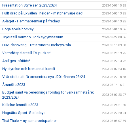
Presentation Styrelsen 2023/2024
2023-10-07 15:25
Fullt drag på Ekvallen i helgen - matcher varje dag!
2023-10-05 13:25
A-laget - Hemmapremiär på fredag!
2023-10-04 13:25
Börja spela hockey!
2023-10-01 19:36
Tryout till Värmdö Hockeygymnasium
2023-09-22 08:36
Huvudansvarig - Tre Kronors Hockeyskola
2023-09-15 09:00
Värmdöspelare till TV-pucken!
2023-08-28 19:25
Äntligen Isfritids!
2023-08-27 13:22
Ny styrelse och bemannat kansli
2023-07-07 23:16
Vi är stolta att få presentera nya J20 tränaren 23/24.
2023-06-22 18:58
Årsmöte 2023
2023-06-14 16:21
Budget samt valberednings förslag för verksamhetsåret
2023-06-07 23:07
2023/2024
Kallelse årsmöte 2023
2023-05-24 21:30
Hagsätra Sport: Goliedays
2023-05-22 20:24
Thai Thale – ny samarbetspartner
2023-05-05 07:59