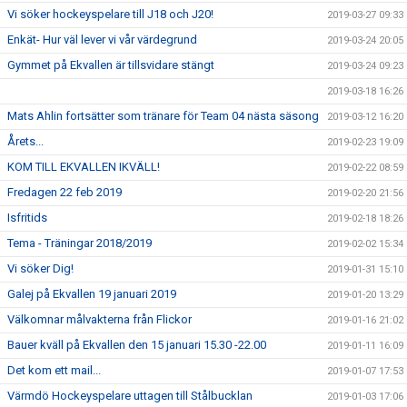
Vi söker hockeyspelare till J18 och J20!
2019-03-27 09:33
Enkät- Hur väl lever vi vår värdegrund
2019-03-24 20:05
Gymmet på Ekvallen är tillsvidare stängt
2019-03-24 09:23
2019-03-18 16:26
Mats Ahlin fortsätter som tränare för Team 04 nästa säsong
2019-03-12 16:20
Årets...
2019-02-23 19:09
KOM TILL EKVALLEN IKVÄLL!
2019-02-22 08:59
Fredagen 22 feb 2019
2019-02-20 21:56
Isfritids
2019-02-18 18:26
Tema - Träningar 2018/2019
2019-02-02 15:34
Vi söker Dig!
2019-01-31 15:10
Galej på Ekvallen 19 januari 2019
2019-01-20 13:29
Välkomnar målvakterna från Flickor
2019-01-16 21:02
Bauer kväll på Ekvallen den 15 januari 15.30 -22.00
2019-01-11 16:09
Det kom ett mail...
2019-01-07 17:53
Värmdö Hockeyspelare uttagen till Stålbucklan
2019-01-03 17:06