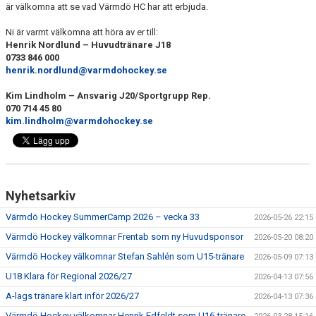
är välkomna att se vad Värmdö HC har att erbjuda.
Ni är varmt välkomna att höra av er till:
Henrik Nordlund – Huvudtränare J18
0733 846 000
henrik.nordlund@varmdohockey.se
Kim Lindholm – Ansvarig J20/Sportgrupp Rep.
070 714 45 80
kim.lindholm@varmdohockey.se
Nyhetsarkiv
Värmdö Hockey SummerCamp 2026 – vecka 33
2026-05-26 22:15
Värmdö Hockey välkomnar Frentab som ny Huvudsponsor
2026-05-20 08:20
Värmdö Hockey välkomnar Stefan Sahlén som U15-tränare
2026-05-09 07:13
U18 Klara för Regional 2026/27
2026-04-13 07:56
A-lags tränare klart inför 2026/27
2026-04-13 07:36
Värmdö Hockey välkomnar Henrik Edfeldt som U16-tränare