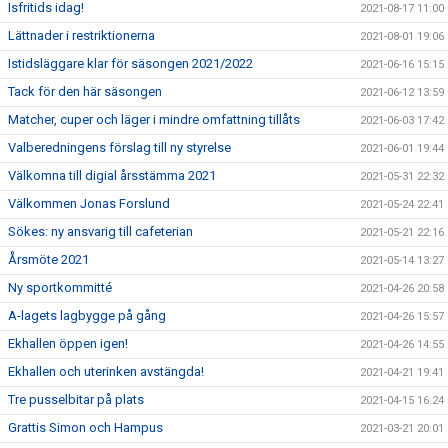
Isfritids idag!
2021-08-17 11:00
Lättnader i restriktionerna
2021-08-01 19:06
Istidsläggare klar för säsongen 2021/2022
2021-06-16 15:15
Tack för den här säsongen
2021-06-12 13:59
Matcher, cuper och läger i mindre omfattning tillåts
2021-06-03 17:42
Valberedningens förslag till ny styrelse
2021-06-01 19:44
Välkomna till digial årsstämma 2021
2021-05-31 22:32
Välkommen Jonas Forslund
2021-05-24 22:41
Sökes: ny ansvarig till cafeterian
2021-05-21 22:16
Årsmöte 2021
2021-05-14 13:27
Ny sportkommitté
2021-04-26 20:58
A-lagets lagbygge på gång
2021-04-26 15:57
Ekhallen öppen igen!
2021-04-26 14:55
Ekhallen och uterinken avstängda!
2021-04-21 19:41
Tre pusselbitar på plats
2021-04-15 16:24
Grattis Simon och Hampus
2021-03-21 20:01