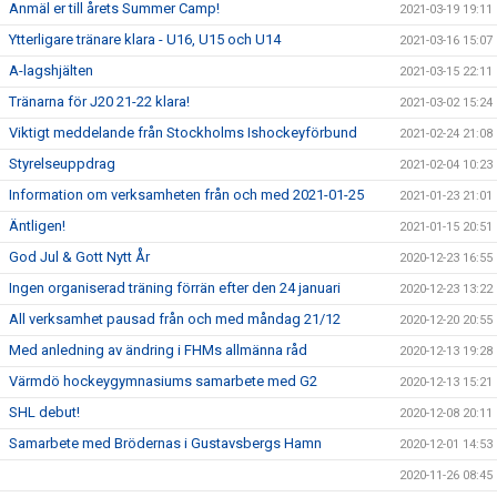
Anmäl er till årets Summer Camp!
2021-03-19 19:11
Ytterligare tränare klara - U16, U15 och U14
2021-03-16 15:07
A-lagshjälten
2021-03-15 22:11
Tränarna för J20 21-22 klara!
2021-03-02 15:24
Viktigt meddelande från Stockholms Ishockeyförbund
2021-02-24 21:08
Styrelseuppdrag
2021-02-04 10:23
Information om verksamheten från och med 2021-01-25
2021-01-23 21:01
Äntligen!
2021-01-15 20:51
God Jul & Gott Nytt År
2020-12-23 16:55
Ingen organiserad träning förrän efter den 24 januari
2020-12-23 13:22
All verksamhet pausad från och med måndag 21/12
2020-12-20 20:55
Med anledning av ändring i FHMs allmänna råd
2020-12-13 19:28
Värmdö hockeygymnasiums samarbete med G2
2020-12-13 15:21
SHL debut!
2020-12-08 20:11
Samarbete med Brödernas i Gustavsbergs Hamn
2020-12-01 14:53
2020-11-26 08:45