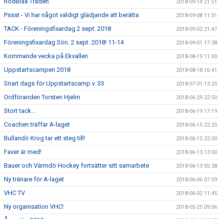
RödBlåa Tråden
2018-09-14 21:51
Pssst - Vi har något väldigt glädjande att berätta
2018-09-08 11:51
TACK - Föreningsfixardag 2 sept. 2018
2018-09-02 21:47
Föreningsfixardag Sön. 2 sept. 2018! 11-14
2018-09-01 17:38
Kommande vecka på Ekvallen
2018-08-19 11:00
Uppstartscampen 2018
2018-08-18 16:41
Snart dags för Uppstartscamp v. 33
2018-07-31 13:20
Ordföranden Torsten Hjelm
2018-06-29 22:50
Stort tack...
2018-06-19 17:19
Coachen träffar A-laget
2018-06-15 22:25
Bullandö Krog tar ett steg till!
2018-06-15 22:00
Faver är med!
2018-06-13 13:00
Bauer och Värmdö Hockey fortsätter sitt samarbete
2018-06-13 05:38
Ny tränare för A-laget
2018-06-06 07:59
VHC TV
2018-06-02 11:45
Ny organisation VHC!
2018-05-25 09:06