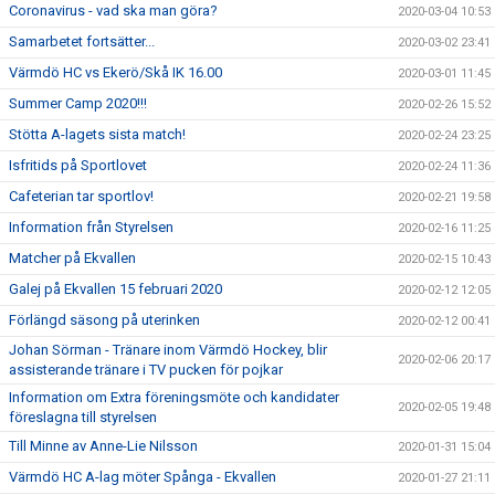
Coronavirus - vad ska man göra?
2020-03-04 10:53
Samarbetet fortsätter...
2020-03-02 23:41
Värmdö HC vs Ekerö/Skå IK 16.00
2020-03-01 11:45
Summer Camp 2020!!!
2020-02-26 15:52
Stötta A-lagets sista match!
2020-02-24 23:25
Isfritids på Sportlovet
2020-02-24 11:36
Cafeterian tar sportlov!
2020-02-21 19:58
Information från Styrelsen
2020-02-16 11:25
Matcher på Ekvallen
2020-02-15 10:43
Galej på Ekvallen 15 februari 2020
2020-02-12 12:05
Förlängd säsong på uterinken
2020-02-12 00:41
Johan Sörman - Tränare inom Värmdö Hockey, blir
2020-02-06 20:17
assisterande tränare i TV pucken för pojkar
Information om Extra föreningsmöte och kandidater
2020-02-05 19:48
föreslagna till styrelsen
Till Minne av Anne-Lie Nilsson
2020-01-31 15:04
Värmdö HC A-lag möter Spånga - Ekvallen
2020-01-27 21:11