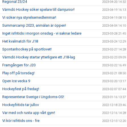
Regional 23/24
2023-04-20 14:32
Värmdö Hockey söker spelare till damjunior!
2023-04-19 16:13
Vi söker nya styrelsemedlemmar!
2023-04-19 08:15
Summarcamp 2023, anmälan är öppen!
2023-04-04 14:10
Inget isfritids i morgon onsdag - vi saknar ledare
2023-03-28 21:45
Het kvalmatch för J18
2023-03-24 12:29
Spontanhockey på sportlovet!
2023-02-27 14:28
Värmdö Hockey startar ytterligare ett J18-lag
2023-02-23 09:09
Framgången för J20
2023-02-22 16:49
Play off på torsdag!
2023-02-21 08:50
Open Ice vecka 9
2023-02-20 13:17
Hockeyfest på fredag!
2023-02-07 07:44
Representerar Sverige i Ungdoms-OS!
2023-01-16 13:37
Hockeyfritids tar jullov
2022-12-18 23:46
Var med och rusta upp vårt gym!
2022-12-16 14:28
Vi kör isfritids ons - fre
2022-12-13 12:20