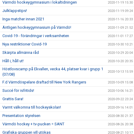
Värmdö hockeygymnasium i lokaltidningen
2020-11-19 15:30
Julklappstips!
2020-11-19 09:24
Inga matcher innan 2021
2020-11-16 20:33
Äntligen hockeygymnasium på Värmdö!
2020-11-09 21:52
Covid-19 - förändringar i verksamheten
2020-11-01 17:27
Nya restriktioner Covid-19
2020-10-30 10:21
Skärpta allmänna råd
2020-10-29 20:04
Håll i, håll ut!
2020-10-20 20:35
Höstlovscamp på Ekvallen, vecka 44, platser kvar i grupp 1
2020-10-13 15:59
(07/08)
F.d Värmdöspelare draftad till New York Rangers
2020-10-09 15:08
Succé för isfritids!
2020-10-06 16:21
Grattis Sara!
2020-09-22 23:24
Varmt välkomna till hockeyskolan!
2020-09-16 14:01
Presentation styrelsen
2020-08-30 21:37
Värmdö hockey + tv-pucken = SANT
2020-08-26 20:38
Grafiska gruppen vill utökas
2020-08-21 10:17