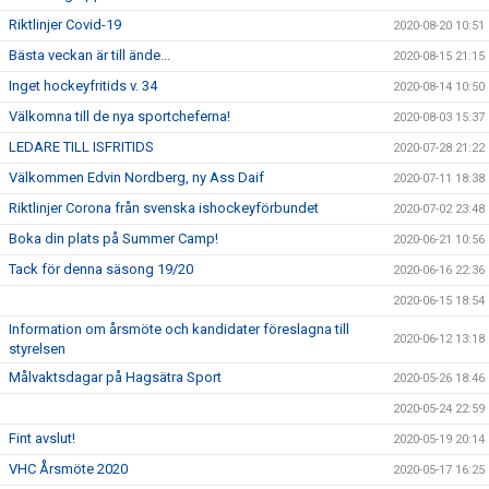
Riktlinjer Covid-19
2020-08-20 10:51
Bästa veckan är till ände...
2020-08-15 21:15
Inget hockeyfritids v. 34
2020-08-14 10:50
Välkomna till de nya sportcheferna!
2020-08-03 15:37
LEDARE TILL ISFRITIDS
2020-07-28 21:22
Välkommen Edvin Nordberg, ny Ass Daif
2020-07-11 18:38
Riktlinjer Corona från svenska ishockeyförbundet
2020-07-02 23:48
Boka din plats på Summer Camp!
2020-06-21 10:56
Tack för denna säsong 19/20
2020-06-16 22:36
2020-06-15 18:54
Information om årsmöte och kandidater föreslagna till
2020-06-12 13:18
styrelsen
Målvaktsdagar på Hagsätra Sport
2020-05-26 18:46
2020-05-24 22:59
Fint avslut!
2020-05-19 20:14
VHC Årsmöte 2020
2020-05-17 16:25