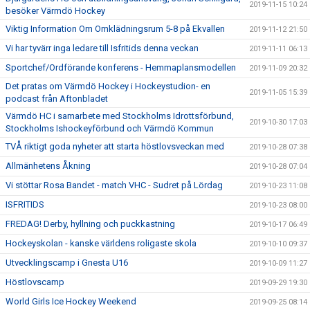
2019-11-15 10:24
besöker Värmdö Hockey
Viktig Information Om Omklädningsrum 5-8 på Ekvallen
2019-11-12 21:50
Vi har tyvärr inga ledare till Isfritids denna veckan
2019-11-11 06:13
Sportchef/Ordförande konferens - Hemmaplansmodellen
2019-11-09 20:32
Det pratas om Värmdö Hockey i Hockeystudion- en
2019-11-05 15:39
podcast från Aftonbladet
Värmdö HC i samarbete med Stockholms Idrottsförbund,
2019-10-30 17:03
Stockholms Ishockeyförbund och Värmdö Kommun
TVÅ riktigt goda nyheter att starta höstlovsveckan med
2019-10-28 07:38
Allmänhetens Åkning
2019-10-28 07:04
Vi stöttar Rosa Bandet - match VHC - Sudret på Lördag
2019-10-23 11:08
ISFRITIDS
2019-10-23 08:00
FREDAG! Derby, hyllning och puckkastning
2019-10-17 06:49
Hockeyskolan - kanske världens roligaste skola
2019-10-10 09:37
Utvecklingscamp i Gnesta U16
2019-10-09 11:27
Höstlovscamp
2019-09-29 19:30
World Girls Ice Hockey Weekend
2019-09-25 08:14