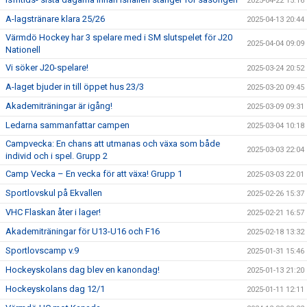
2025-04-22 15:16
A-lagstränare klara 25/26
2025-04-13 20:44
Värmdö Hockey har 3 spelare med i SM slutspelet för J20
2025-04-04 09:09
Nationell
Vi söker J20-spelare!
2025-03-24 20:52
A-laget bjuder in till öppet hus 23/3
2025-03-20 09:45
Akademiträningar är igång!
2025-03-09 09:31
Ledarna sammanfattar campen
2025-03-04 10:18
Campvecka: En chans att utmanas och växa som både
2025-03-03 22:04
individ och i spel. Grupp 2
Camp Vecka – En vecka för att växa! Grupp 1
2025-03-03 22:01
Sportlovskul på Ekvallen
2025-02-26 15:37
VHC Flaskan åter i lager!
2025-02-21 16:57
Akademiträningar för U13-U16 och F16
2025-02-18 13:32
Sportlovscamp v.9
2025-01-31 15:46
Hockeyskolans dag blev en kanondag!
2025-01-13 21:20
Hockeyskolans dag 12/1
2025-01-11 12:11