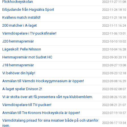
Flickhockeyskolan
2022-11-27 11:08
Erbjudande från Hagsätra Sport
2022-11-24 18:10
Kvällens match inställd!
2022-11-21 18:18
200 matcher i A-laget
2022-11-11 16:24
Värmdöspelare i TV-pucksfinaler!
2022-11-06 13:01
J20 hemmapremiär
2022-10-10 10:02
Lägeskoll: Pelle Nilsson
2022-10-04 16:28
Hemmapremiär mot Sudret HC
2022-09-30 20:19
J18 hemmapremiär
2022-09-27 13:08
Vi behöver din hjälp!
2022-09-23 12:18
Anmälan till Värmdö Hockeygymnasium är öppen!
2022-09-08 16:39
A-laget spelar Divison 2!
2022-09-02 08:07
Vi är stolta över att få presentera vårt nya klubbemblem.
2022-08-26 15:20
Värmdöspelare till TV-pucken!
2022-08-21 21:07
Anmälan till Tre Kronors Hockeyskola är öppen!
2022-07-19 10:57
Värmdötalang prisad för sina insatser både på och utanför
2022-06-17 13:54
isen.