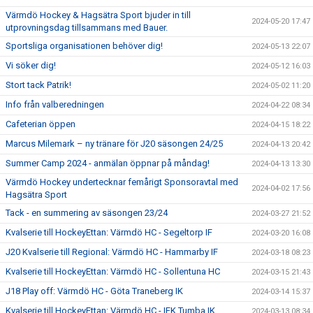
Värmdö Hockey & Hagsätra Sport bjuder in till
2024-05-20 17:47
utprovningsdag tillsammans med Bauer.
Sportsliga organisationen behöver dig!
2024-05-13 22:07
Vi söker dig!
2024-05-12 16:03
Stort tack Patrik!
2024-05-02 11:20
Info från valberedningen
2024-04-22 08:34
Cafeterian öppen
2024-04-15 18:22
Marcus Milemark – ny tränare för J20 säsongen 24/25
2024-04-13 20:42
Summer Camp 2024 - anmälan öppnar på måndag!
2024-04-13 13:30
Värmdö Hockey undertecknar femårigt Sponsoravtal med
2024-04-02 17:56
Hagsätra Sport
Tack - en summering av säsongen 23/24
2024-03-27 21:52
Kvalserie till HockeyEttan: Värmdö HC - Segeltorp IF
2024-03-20 16:08
J20 Kvalserie till Regional: Värmdö HC - Hammarby IF
2024-03-18 08:23
Kvalserie till HockeyEttan: Värmdö HC - Sollentuna HC
2024-03-15 21:43
J18 Play off: Värmdö HC - Göta Traneberg IK
2024-03-14 15:37
Kvalserie till HockeyEttan: Värmdö HC - IFK Tumba IK
2024-03-13 08:34