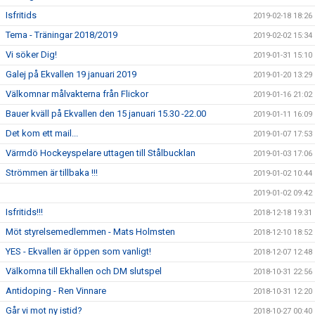
Isfritids
2019-02-18 18:26
Tema - Träningar 2018/2019
2019-02-02 15:34
Vi söker Dig!
2019-01-31 15:10
Galej på Ekvallen 19 januari 2019
2019-01-20 13:29
Välkomnar målvakterna från Flickor
2019-01-16 21:02
Bauer kväll på Ekvallen den 15 januari 15.30 -22.00
2019-01-11 16:09
Det kom ett mail...
2019-01-07 17:53
Värmdö Hockeyspelare uttagen till Stålbucklan
2019-01-03 17:06
Strömmen är tillbaka !!!
2019-01-02 10:44
2019-01-02 09:42
Isfritids!!!
2018-12-18 19:31
Möt styrelsemedlemmen - Mats Holmsten
2018-12-10 18:52
YES - Ekvallen är öppen som vanligt!
2018-12-07 12:48
Välkomna till Ekhallen och DM slutspel
2018-10-31 22:56
Antidoping - Ren Vinnare
2018-10-31 12:20
Går vi mot ny istid?
2018-10-27 00:40