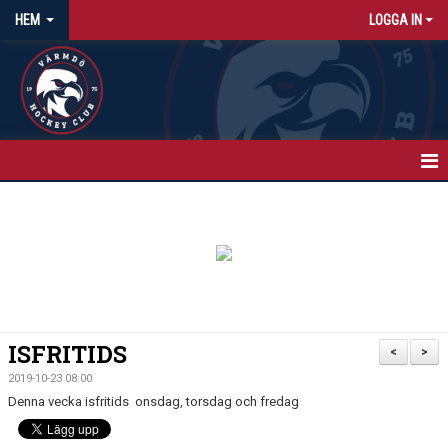
HEM
LOGGA IN
HEM
NYHETER
KALENDER
MATCHER
ISFRITIDS
<
>
ISTIDER
2019-10-23 08:00
Denna vecka isfritids onsdag, torsdag och fredag
OM KLUBBEN