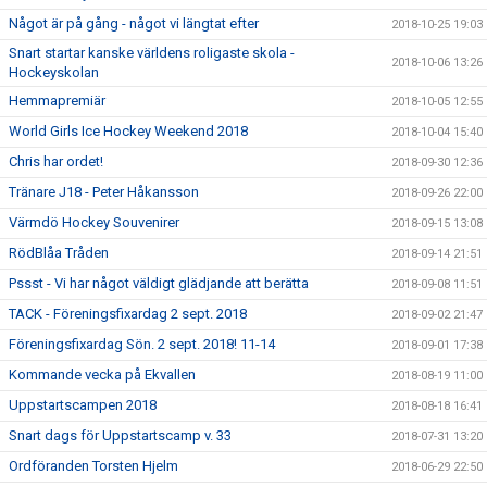
Något är på gång - något vi längtat efter
2018-10-25 19:03
Snart startar kanske världens roligaste skola -
2018-10-06 13:26
Hockeyskolan
Hemmapremiär
2018-10-05 12:55
World Girls Ice Hockey Weekend 2018
2018-10-04 15:40
Chris har ordet!
2018-09-30 12:36
Tränare J18 - Peter Håkansson
2018-09-26 22:00
Värmdö Hockey Souvenirer
2018-09-15 13:08
RödBlåa Tråden
2018-09-14 21:51
Pssst - Vi har något väldigt glädjande att berätta
2018-09-08 11:51
TACK - Föreningsfixardag 2 sept. 2018
2018-09-02 21:47
Föreningsfixardag Sön. 2 sept. 2018! 11-14
2018-09-01 17:38
Kommande vecka på Ekvallen
2018-08-19 11:00
Uppstartscampen 2018
2018-08-18 16:41
Snart dags för Uppstartscamp v. 33
2018-07-31 13:20
Ordföranden Torsten Hjelm
2018-06-29 22:50