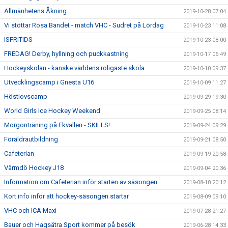
Allmänhetens Åkning
2019-10-28 07:04
Vi stöttar Rosa Bandet - match VHC - Sudret på Lördag
2019-10-23 11:08
ISFRITIDS
2019-10-23 08:00
FREDAG! Derby, hyllning och puckkastning
2019-10-17 06:49
Hockeyskolan - kanske världens roligaste skola
2019-10-10 09:37
Utvecklingscamp i Gnesta U16
2019-10-09 11:27
Höstlovscamp
2019-09-29 19:30
World Girls Ice Hockey Weekend
2019-09-25 08:14
Morgonträning på Ekvallen - SKILLS!
2019-09-24 09:29
Föräldrautbildning
2019-09-21 08:50
Cafeterian
2019-09-19 20:58
Värmdö Hockey J18
2019-09-04 20:36
Information om Cafeterian inför starten av säsongen
2019-08-18 20:12
Kort info inför att hockey-säsongen startar
2019-08-09 09:10
VHC och ICA Maxi
2019-07-28 21:27
Bauer och Hagsätra Sport kommer på besök
2019-06-28 14:33