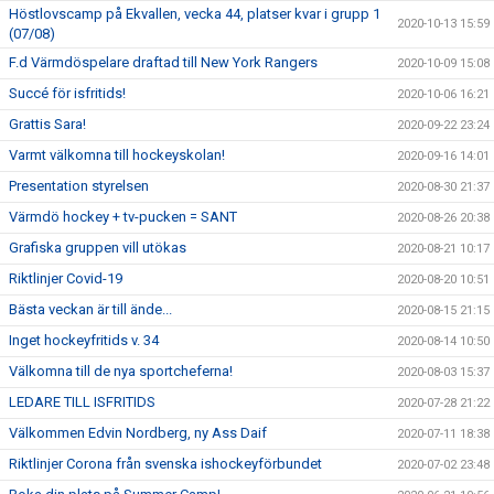
Höstlovscamp på Ekvallen, vecka 44, platser kvar i grupp 1
2020-10-13 15:59
(07/08)
F.d Värmdöspelare draftad till New York Rangers
2020-10-09 15:08
Succé för isfritids!
2020-10-06 16:21
Grattis Sara!
2020-09-22 23:24
Varmt välkomna till hockeyskolan!
2020-09-16 14:01
Presentation styrelsen
2020-08-30 21:37
Värmdö hockey + tv-pucken = SANT
2020-08-26 20:38
Grafiska gruppen vill utökas
2020-08-21 10:17
Riktlinjer Covid-19
2020-08-20 10:51
Bästa veckan är till ände...
2020-08-15 21:15
Inget hockeyfritids v. 34
2020-08-14 10:50
Välkomna till de nya sportcheferna!
2020-08-03 15:37
LEDARE TILL ISFRITIDS
2020-07-28 21:22
Välkommen Edvin Nordberg, ny Ass Daif
2020-07-11 18:38
Riktlinjer Corona från svenska ishockeyförbundet
2020-07-02 23:48