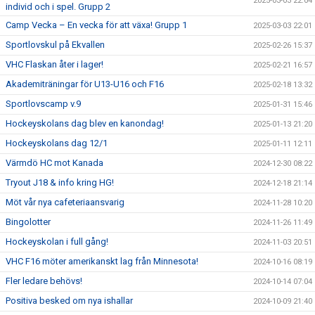
2025-03-03 22:04
individ och i spel. Grupp 2
Camp Vecka – En vecka för att växa! Grupp 1
2025-03-03 22:01
Sportlovskul på Ekvallen
2025-02-26 15:37
VHC Flaskan åter i lager!
2025-02-21 16:57
Akademiträningar för U13-U16 och F16
2025-02-18 13:32
Sportlovscamp v.9
2025-01-31 15:46
Hockeyskolans dag blev en kanondag!
2025-01-13 21:20
Hockeyskolans dag 12/1
2025-01-11 12:11
Värmdö HC mot Kanada
2024-12-30 08:22
Tryout J18 & info kring HG!
2024-12-18 21:14
Möt vår nya cafeteriaansvarig
2024-11-28 10:20
Bingolotter
2024-11-26 11:49
Hockeyskolan i full gång!
2024-11-03 20:51
VHC F16 möter amerikanskt lag från Minnesota!
2024-10-16 08:19
Fler ledare behövs!
2024-10-14 07:04
Positiva besked om nya ishallar
2024-10-09 21:40