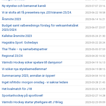
Ny styrelse och bemannat kansli
2023-07-07 23:16
Vi är stolta att få presentera nya J20 tränaren 23/24.
2023-06-22 18:58
Årsmöte 2023
2023-06-14 16:21
Budget samt valberednings förslag för verksamhetsåret
2023-06-07 23:07
2023/2024
Kallelse årsmöte 2023
2023-05-24 21:30
Hagsätra Sport: Goliedays
2023-05-22 20:24
Thai Thale – ny samarbetspartner
2023-05-05 07:59
Regional 23/24
2023-04-20 14:32
Värmdö Hockey söker spelare till damjunior!
2023-04-19 16:13
Vi söker nya styrelsemedlemmar!
2023-04-19 08:15
Summarcamp 2023, anmälan är öppen!
2023-04-04 14:10
Inget isfritids i morgon onsdag - vi saknar ledare
2023-03-28 21:45
Het kvalmatch för J18
2023-03-24 12:29
Spontanhockey på sportlovet!
2023-02-27 14:28
Värmdö Hockey startar ytterligare ett J18-lag
2023-02-23 09:09