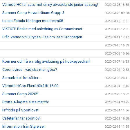
Värmdö HC tar sats mot en ny utvecklande junior-säsong!
2020-03-23 18:35
Summer Camp Huvudtränare Grupp 3
2020-03-22 09:28
Lucas Zabala förlänger med team08
2020-03-15 11:31
VIKTIGT! Beslut med anledning av Coronaviruset
2020-03-13 12:31
Från Värmdö till Brynäs - läs om Isac Grönhagen
2020-03-11 17:17
2020-03-10 16:33
2020-03-08 16:26
Kom ner och få en rolig avslutning på hockeyveckan!
2020-03-07 16:53
Coronavirus - vad ska man göra?
2020-03-04 10:53
Samarbetet fortsätter...
2020-03-02 23:41
Värmdö HC vs Ekerö/Skå IK 16.00
2020-03-01 11:45
Summer Camp 2020!!!
2020-02-26 15:52
Stötta A-lagets sista match!
2020-02-24 23:25
Isfritids på Sportlovet
2020-02-24 11:36
Cafeterian tar sportlov!
2020-02-21 19:58
Information från Styrelsen
2020-02-16 11:25