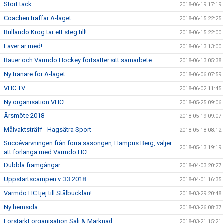
Stort tack...
2018-06-19 17:19
Coachen träffar A-laget
2018-06-15 22:25
Bullandö Krog tar ett steg till!
2018-06-15 22:00
Faver är med!
2018-06-13 13:00
Bauer och Värmdö Hockey fortsätter sitt samarbete
2018-06-13 05:38
Ny tränare för A-laget
2018-06-06 07:59
VHC TV
2018-06-02 11:45
Ny organisation VHC!
2018-05-25 09:06
Årsmöte 2018
2018-05-19 09:07
Målvaktsträff - Hagsätra Sport
2018-05-18 08:12
Succévärvningen från förra säsongen, Hampus Berg, väljer
2018-05-13 19:19
att förlänga med Värmdö HC!
Dubbla framgångar
2018-04-03 20:27
Uppstartscampen v. 33 2018
2018-04-01 16:35
Värmdö HC tjej till Stålbucklan!
2018-03-29 20:48
Ny hemsida
2018-03-26 08:37
Förstärkt organisation Sälj & Marknad
2018-03-21 15:21