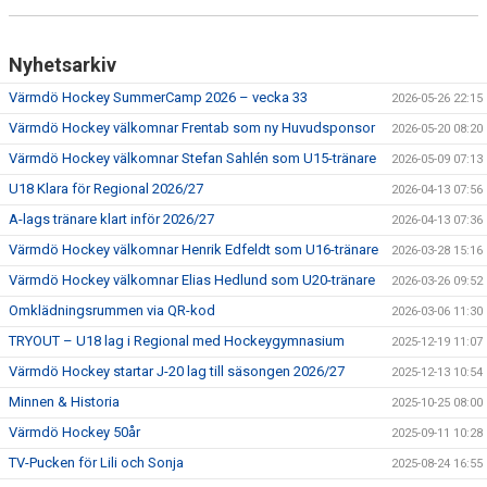
HISTORIA
Nyhetsarkiv
DOKUMENT
Värmdö Hockey SummerCamp 2026 – vecka 33
2026-05-26 22:15
MEDLEMSINFO
Värmdö Hockey välkomnar Frentab som ny Huvudsponsor
2026-05-20 08:20
Värmdö Hockey välkomnar Stefan Sahlén som U15-tränare
KONTAKT
2026-05-09 07:13
U18 Klara för Regional 2026/27
2026-04-13 07:56
A-lags tränare klart inför 2026/27
2026-04-13 07:36
Värmdö Hockey välkomnar Henrik Edfeldt som U16-tränare
2026-03-28 15:16
Värmdö Hockey välkomnar Elias Hedlund som U20-tränare
2026-03-26 09:52
Omklädningsrummen via QR-kod
2026-03-06 11:30
TRYOUT – U18 lag i Regional med Hockeygymnasium
2025-12-19 11:07
Värmdö Hockey startar J-20 lag till säsongen 2026/27
2025-12-13 10:54
Minnen & Historia
2025-10-25 08:00
Värmdö Hockey 50år
2025-09-11 10:28
TV-Pucken för Lili och Sonja
2025-08-24 16:55