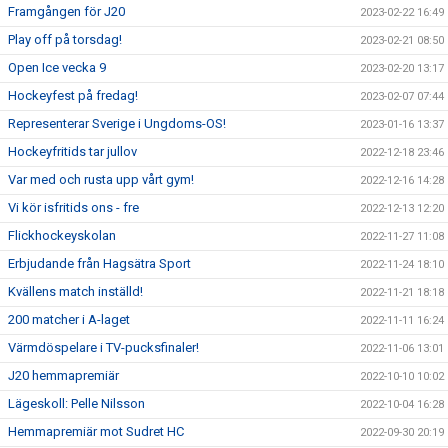
Framgången för J20
2023-02-22 16:49
Play off på torsdag!
2023-02-21 08:50
Open Ice vecka 9
2023-02-20 13:17
Hockeyfest på fredag!
2023-02-07 07:44
Representerar Sverige i Ungdoms-OS!
2023-01-16 13:37
Hockeyfritids tar jullov
2022-12-18 23:46
Var med och rusta upp vårt gym!
2022-12-16 14:28
Vi kör isfritids ons - fre
2022-12-13 12:20
Flickhockeyskolan
2022-11-27 11:08
Erbjudande från Hagsätra Sport
2022-11-24 18:10
Kvällens match inställd!
2022-11-21 18:18
200 matcher i A-laget
2022-11-11 16:24
Värmdöspelare i TV-pucksfinaler!
2022-11-06 13:01
J20 hemmapremiär
2022-10-10 10:02
Lägeskoll: Pelle Nilsson
2022-10-04 16:28
Hemmapremiär mot Sudret HC
2022-09-30 20:19