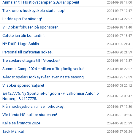
Anmälan till Höstlovscampen 2024 är öppen!
2024-09-28 17:00
Tre kronors hockeyskola startar upp!
2024-09-27 17:47
Ladda upp för säsong!
2024-09-24 22:27
VHC ökar fokusen på sponsorer!
2024-09-18 11:40
Cafeterian blir kontantfri!
2024-09-07 18:47
NY DAIF: Hugo Sahlin
2024-09-05 21:41
Personal till cafeterian sökes!
2024-08-20 21:59
Tre spelare uttagna till TV-pucken!
2024-08-19 19:37
Summer Camp 2024 – vilken oförglömlig vecka!
2024-08-18 22:27
A-laget spelar HockeyTvåan även nästa säsong
2024-07-25 12:39
Vi söker sponsorsäljare!
2024-07-08 20:12
&#127775; Ny Sportchef-ungdom - vi välkomnar Antonio
2024-07-03 09:47
Norberg! &#127775;
Från hockeyskolan till seniorhockey!
2024-06-17 17:30
Vår första HG-kull tar studenten!
2024-06-01 08:26
Kallelse årsmöte 2024
2024-05-28 23:29
Tack Marika!
2024-05-27 09:24