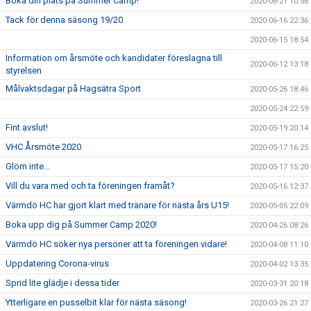
Boka din plats på Summer Camp!
2020-06-21 10:56
Tack för denna säsong 19/20
2020-06-16 22:36
2020-06-15 18:54
Information om årsmöte och kandidater föreslagna till
2020-06-12 13:18
styrelsen
Målvaktsdagar på Hagsätra Sport
2020-05-26 18:46
2020-05-24 22:59
Fint avslut!
2020-05-19 20:14
VHC Årsmöte 2020
2020-05-17 16:25
Glöm inte...
2020-05-17 15:20
Vill du vara med och ta föreningen framåt?
2020-05-16 12:37
Värmdö HC har gjort klart med tränare för nästa års U15!
2020-05-05 22:09
Boka upp dig på Summer Camp 2020!
2020-04-26 08:26
Värmdö HC söker nya personer att ta föreningen vidare!
2020-04-08 11:10
Uppdatering Corona-virus
2020-04-02 13:35
Sprid lite glädje i dessa tider
2020-03-31 20:18
Ytterligare en pusselbit klar för nästa säsong!
2020-03-26 21:27