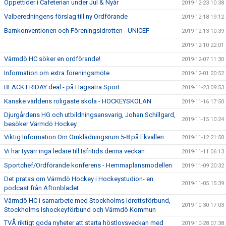
Öppettider i Cafeterian under Jul & Nyår
2019-12-23 10:38
Valberedningens förslag till ny Ordförande
2019-12-18 19:12
Barnkonventionen och Föreningsidrotten - UNICEF
2019-12-13 10:39
2019-12-10 22:01
Värmdö HC söker en ordförande!
2019-12-07 11:30
Information om extra föreningsmöte
2019-12-01 20:52
BLACK FRIDAY deal - på Hagsätra Sport
2019-11-23 09:53
Kanske världens roligaste skola - HOCKEYSKOLAN
2019-11-16 17:50
Djurgårdens HG och utbildningsansvarig, Johan Schillgard,
2019-11-15 10:24
besöker Värmdö Hockey
Viktig Information Om Omklädningsrum 5-8 på Ekvallen
2019-11-12 21:50
Vi har tyvärr inga ledare till Isfritids denna veckan
2019-11-11 06:13
Sportchef/Ordförande konferens - Hemmaplansmodellen
2019-11-09 20:32
Det pratas om Värmdö Hockey i Hockeystudion- en
2019-11-05 15:39
podcast från Aftonbladet
Värmdö HC i samarbete med Stockholms Idrottsförbund,
2019-10-30 17:03
Stockholms Ishockeyförbund och Värmdö Kommun
TVÅ riktigt goda nyheter att starta höstlovsveckan med
2019-10-28 07:38