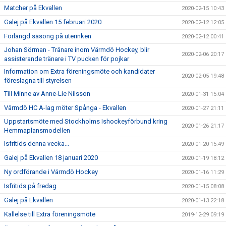
Matcher på Ekvallen
2020-02-15 10:43
Galej på Ekvallen 15 februari 2020
2020-02-12 12:05
Förlängd säsong på uterinken
2020-02-12 00:41
Johan Sörman - Tränare inom Värmdö Hockey, blir
2020-02-06 20:17
assisterande tränare i TV pucken för pojkar
Information om Extra föreningsmöte och kandidater
2020-02-05 19:48
föreslagna till styrelsen
Till Minne av Anne-Lie Nilsson
2020-01-31 15:04
Värmdö HC A-lag möter Spånga - Ekvallen
2020-01-27 21:11
Uppstartsmöte med Stockholms Ishockeyförbund kring
2020-01-26 21:17
Hemmaplansmodellen
Isfritids denna vecka...
2020-01-20 15:49
Galej på Ekvallen 18 januari 2020
2020-01-19 18:12
Ny ordförande i Värmdö Hockey
2020-01-16 11:29
Isfritids på fredag
2020-01-15 08:08
Galej på Ekvallen
2020-01-13 22:18
Kallelse till Extra föreningsmöte
2019-12-29 09:19