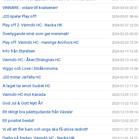
VINNARE - vidare till kvalserien!
2024-03-03 20:57
J20 spelar Play off!
2024-03-01 08:46
Play off 2: Värmdö HC - Nacka HK
2024-02-27 22:50
Övertygande vinst som ger mersmak!
2024-02-25 00:03
Play off: Värmdö HC - Haninge Anchors HC
2024-02-23 10:29
Info från Styrelsen
2024-02-19 16:00
Värmdö HC - Åker/Strängnäs HC
2024-02-13 14:45
Viggo och Love i Småkronorna
2024-02-09 15:48
J20 möter Järfälla HC
2024-02-09 11:22
A-laget tar emot Sudret HC
2024-01-12 17:26
Värmdö HC mot Kanada
2023-12-29 15:27
God Jul & Gott Nytt År!
2023-12-22 13:23
Ett riktigt bra julerbjudande från Vässla!
2023-12-19 09:16
Ett positivt beslut!
2023-12-02 20:27
Vi vill att fler barn och unga ska få utöva isidrott!
2023-11-27 21:29
Derby på fredag, Värmdö HC - Nacka HK
2023-11-01 14:21