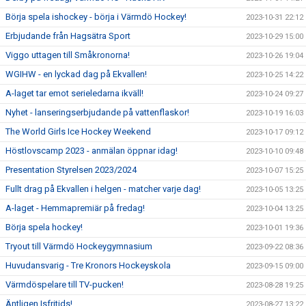
Börja spela ishockey - börja i Värmdö Hockey!
2023-10-31 22:12
Erbjudande från Hagsätra Sport
2023-10-29 15:00
Viggo uttagen till Småkronorna!
2023-10-26 19:04
WGIHW - en lyckad dag på Ekvallen!
2023-10-25 14:22
A-laget tar emot serieledarna ikväll!
2023-10-24 09:27
Nyhet - lanseringserbjudande på vattenflaskor!
2023-10-19 16:03
The World Girls Ice Hockey Weekend
2023-10-17 09:12
Höstlovscamp 2023 - anmälan öppnar idag!
2023-10-10 09:48
Presentation Styrelsen 2023/2024
2023-10-07 15:25
Fullt drag på Ekvallen i helgen - matcher varje dag!
2023-10-05 13:25
A-laget - Hemmapremiär på fredag!
2023-10-04 13:25
Börja spela hockey!
2023-10-01 19:36
Tryout till Värmdö Hockeygymnasium
2023-09-22 08:36
Huvudansvarig - Tre Kronors Hockeyskola
2023-09-15 09:00
Värmdöspelare till TV-pucken!
2023-08-28 19:25
Äntligen Isfritids!
2023-08-27 13:22