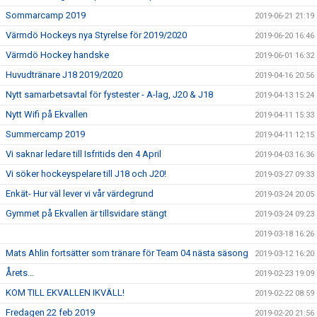
Sommarcamp 2019
2019-06-21 21:19
Värmdö Hockeys nya Styrelse för 2019/2020
2019-06-20 16:46
Värmdö Hockey handske
2019-06-01 16:32
Huvudtränare J18 2019/2020
2019-04-16 20:56
Nytt samarbetsavtal för fystester - A-lag, J20 & J18
2019-04-13 15:24
Nytt Wifi på Ekvallen
2019-04-11 15:33
Summercamp 2019
2019-04-11 12:15
Vi saknar ledare till Isfritids den 4 April
2019-04-03 16:36
Vi söker hockeyspelare till J18 och J20!
2019-03-27 09:33
Enkät- Hur väl lever vi vår värdegrund
2019-03-24 20:05
Gymmet på Ekvallen är tillsvidare stängt
2019-03-24 09:23
2019-03-18 16:26
Mats Ahlin fortsätter som tränare för Team 04 nästa säsong
2019-03-12 16:20
Årets...
2019-02-23 19:09
KOM TILL EKVALLEN IKVÄLL!
2019-02-22 08:59
Fredagen 22 feb 2019
2019-02-20 21:56