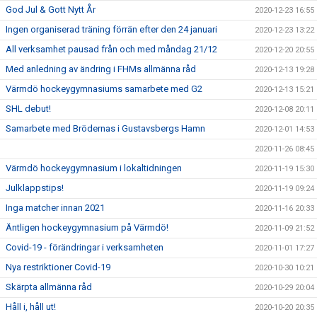
God Jul & Gott Nytt År
2020-12-23 16:55
Ingen organiserad träning förrän efter den 24 januari
2020-12-23 13:22
All verksamhet pausad från och med måndag 21/12
2020-12-20 20:55
Med anledning av ändring i FHMs allmänna råd
2020-12-13 19:28
Värmdö hockeygymnasiums samarbete med G2
2020-12-13 15:21
SHL debut!
2020-12-08 20:11
Samarbete med Brödernas i Gustavsbergs Hamn
2020-12-01 14:53
2020-11-26 08:45
Värmdö hockeygymnasium i lokaltidningen
2020-11-19 15:30
Julklappstips!
2020-11-19 09:24
Inga matcher innan 2021
2020-11-16 20:33
Äntligen hockeygymnasium på Värmdö!
2020-11-09 21:52
Covid-19 - förändringar i verksamheten
2020-11-01 17:27
Nya restriktioner Covid-19
2020-10-30 10:21
Skärpta allmänna råd
2020-10-29 20:04
Håll i, håll ut!
2020-10-20 20:35