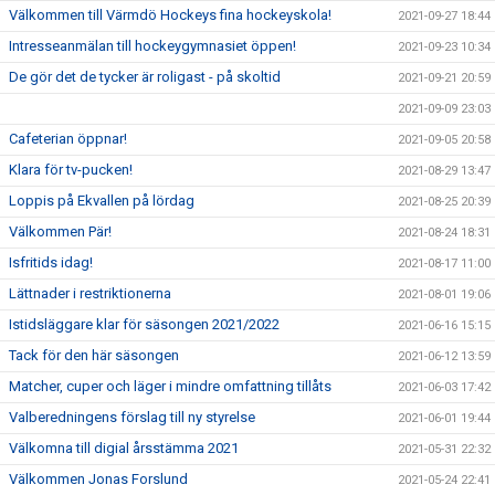
Välkommen till Värmdö Hockeys fina hockeyskola!
2021-09-27 18:44
Intresseanmälan till hockeygymnasiet öppen!
2021-09-23 10:34
De gör det de tycker är roligast - på skoltid
2021-09-21 20:59
2021-09-09 23:03
Cafeterian öppnar!
2021-09-05 20:58
Klara för tv-pucken!
2021-08-29 13:47
Loppis på Ekvallen på lördag
2021-08-25 20:39
Välkommen Pär!
2021-08-24 18:31
Isfritids idag!
2021-08-17 11:00
Lättnader i restriktionerna
2021-08-01 19:06
Istidsläggare klar för säsongen 2021/2022
2021-06-16 15:15
Tack för den här säsongen
2021-06-12 13:59
Matcher, cuper och läger i mindre omfattning tillåts
2021-06-03 17:42
Valberedningens förslag till ny styrelse
2021-06-01 19:44
Välkomna till digial årsstämma 2021
2021-05-31 22:32
Välkommen Jonas Forslund
2021-05-24 22:41