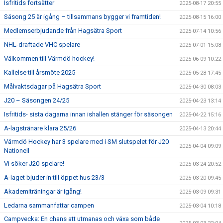
Isfritids fortsätter
2025-08-17 20:55
Säsong 25 är igång – tillsammans bygger vi framtiden!
2025-08-15 16:00
Medlemserbjudande från Hagsätra Sport
2025-07-14 10:56
NHL-draftade VHC spelare
2025-07-01 15:08
Välkommen till Värmdö hockey!
2025-06-09 10:22
Kallelse till årsmöte 2025
2025-05-28 17:45
Målvaktsdagar på Hagsätra Sport
2025-04-30 08:03
J20 – Säsongen 24/25
2025-04-23 13:14
Isfritids- sista dagarna innan ishallen stänger för säsongen
2025-04-22 15:16
A-lagstränare klara 25/26
2025-04-13 20:44
Värmdö Hockey har 3 spelare med i SM slutspelet för J20
2025-04-04 09:09
Nationell
Vi söker J20-spelare!
2025-03-24 20:52
A-laget bjuder in till öppet hus 23/3
2025-03-20 09:45
Akademiträningar är igång!
2025-03-09 09:31
Ledarna sammanfattar campen
2025-03-04 10:18
Campvecka: En chans att utmanas och växa som både