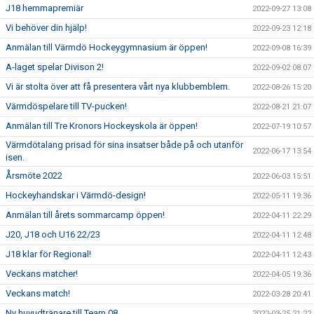
J18 hemmapremiär
2022-09-27 13:08
Vi behöver din hjälp!
2022-09-23 12:18
Anmälan till Värmdö Hockeygymnasium är öppen!
2022-09-08 16:39
A-laget spelar Divison 2!
2022-09-02 08:07
Vi är stolta över att få presentera vårt nya klubbemblem.
2022-08-26 15:20
Värmdöspelare till TV-pucken!
2022-08-21 21:07
Anmälan till Tre Kronors Hockeyskola är öppen!
2022-07-19 10:57
Värmdötalang prisad för sina insatser både på och utanför
2022-06-17 13:54
isen.
Årsmöte 2022
2022-06-03 15:51
Hockeyhandskar i Värmdö-design!
2022-05-11 19:36
Anmälan till årets sommarcamp öppen!
2022-04-11 22:29
J20, J18 och U16 22/23
2022-04-11 12:48
J18 klar för Regional!
2022-04-11 12:43
Veckans matcher!
2022-04-05 19:36
Veckans match!
2022-03-28 20:41
Ny huvudtränare till Team 08
2022-03-25 21:22