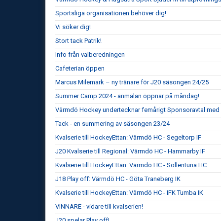
Sportsliga organisationen behöver dig!
Vi söker dig!
Stort tack Patrik!
Info från valberedningen
Cafeterian öppen
Marcus Milemark – ny tränare för J20 säsongen 24/25
Summer Camp 2024 - anmälan öppnar på måndag!
Värmdö Hockey undertecknar femårigt Sponsoravtal med 
Tack - en summering av säsongen 23/24
Kvalserie till HockeyEttan: Värmdö HC - Segeltorp IF
J20 Kvalserie till Regional: Värmdö HC - Hammarby IF
Kvalserie till HockeyEttan: Värmdö HC - Sollentuna HC
J18 Play off: Värmdö HC - Göta Traneberg IK
Kvalserie till HockeyEttan: Värmdö HC - IFK Tumba IK
VINNARE - vidare till kvalserien!
J20 spelar Play off!