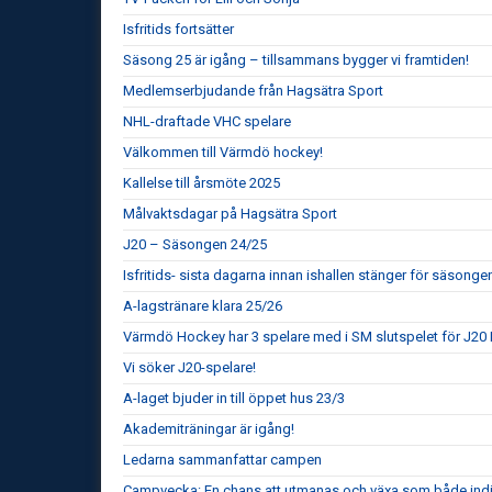
Isfritids fortsätter
Säsong 25 är igång – tillsammans bygger vi framtiden!
Medlemserbjudande från Hagsätra Sport
NHL-draftade VHC spelare
Välkommen till Värmdö hockey!
Kallelse till årsmöte 2025
Målvaktsdagar på Hagsätra Sport
J20 – Säsongen 24/25
Isfritids- sista dagarna innan ishallen stänger för säsonge
A-lagstränare klara 25/26
Värmdö Hockey har 3 spelare med i SM slutspelet för J20 
Vi söker J20-spelare!
A-laget bjuder in till öppet hus 23/3
Akademiträningar är igång!
Ledarna sammanfattar campen
Campvecka: En chans att utmanas och växa som både indiv