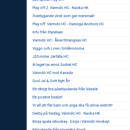
Play off 2: Värmdö HC - Nacka HK
Övertygande vinst som ger mersmak!
Play off: Värmdö HC - Haninge Anchors HC
Info från Styrelsen
Värmdö HC - Åker/Strängnäs HC
Viggo och Love i Småkronorna
J20 möter Järfälla HC
A-laget tar emot Sudret HC
Värmdö HC mot Kanada
God Jul & Gott Nytt År!
Ett riktigt bra julerbjudande från Vässla!
Ett positivt beslut!
Vi vill att fler barn och unga ska få utöva isidrott!
Derby på fredag, Värmdö HC - Nacka HK
Börja spela ishockey - börja i Värmdö Hockey!
Erbjudande från Hagsätra Sport