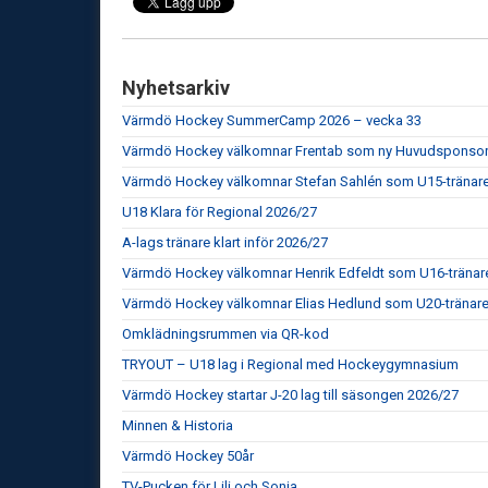
Nyhetsarkiv
Värmdö Hockey SummerCamp 2026 – vecka 33
Värmdö Hockey välkomnar Frentab som ny Huvudsponso
Värmdö Hockey välkomnar Stefan Sahlén som U15-tränar
U18 Klara för Regional 2026/27
A-lags tränare klart inför 2026/27
Värmdö Hockey välkomnar Henrik Edfeldt som U16-tränar
Värmdö Hockey välkomnar Elias Hedlund som U20-tränar
Omklädningsrummen via QR-kod
TRYOUT – U18 lag i Regional med Hockeygymnasium
Värmdö Hockey startar J-20 lag till säsongen 2026/27
Minnen & Historia
Värmdö Hockey 50år
TV-Pucken för Lili och Sonja