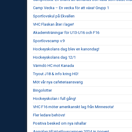
Camp Vecka – En vecka för att växa! Grupp 1
Sportlovskul på Ekvallen
VHC Flaskan åter i lager!
Akademiträningar för U13-U16 och F16
Sportlovscamp v.9
Hockeyskolans dag blev en kanondag!
Hockeyskolans dag 12/1
Värmdö HC mot Kanada
Tryout J18 & info kring HG!
Möt vår nya cafeteriaansvarig
Bingolotter
Hockeyskolan i full gång!
VHC F16 möter amerikanskt lag från Minnesota!
Fler ledare behövs!
Positiva besked om nya ishallar
Anmälan till Höstlovscampen 2024 är öppen!