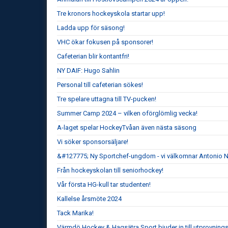
Tre kronors hockeyskola startar upp!
Ladda upp för säsong!
VHC ökar fokusen på sponsorer!
Cafeterian blir kontantfri!
NY DAIF: Hugo Sahlin
Personal till cafeterian sökes!
Tre spelare uttagna till TV-pucken!
Summer Camp 2024 – vilken oförglömlig vecka!
A-laget spelar HockeyTvåan även nästa säsong
Vi söker sponsorsäljare!
&#127775; Ny Sportchef-ungdom - vi välkomnar Antonio 
Från hockeyskolan till seniorhockey!
Vår första HG-kull tar studenten!
Kallelse årsmöte 2024
Tack Marika!
Värmdö Hockey & Hagsätra Sport bjuder in till utprovnin