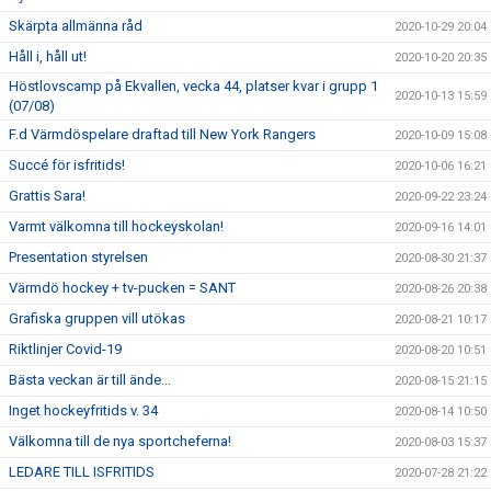
Skärpta allmänna råd
2020-10-29 20:04
Håll i, håll ut!
2020-10-20 20:35
Höstlovscamp på Ekvallen, vecka 44, platser kvar i grupp 1
2020-10-13 15:59
(07/08)
F.d Värmdöspelare draftad till New York Rangers
2020-10-09 15:08
Succé för isfritids!
2020-10-06 16:21
Grattis Sara!
2020-09-22 23:24
Varmt välkomna till hockeyskolan!
2020-09-16 14:01
Presentation styrelsen
2020-08-30 21:37
Värmdö hockey + tv-pucken = SANT
2020-08-26 20:38
Grafiska gruppen vill utökas
2020-08-21 10:17
Riktlinjer Covid-19
2020-08-20 10:51
Bästa veckan är till ände...
2020-08-15 21:15
Inget hockeyfritids v. 34
2020-08-14 10:50
Välkomna till de nya sportcheferna!
2020-08-03 15:37
LEDARE TILL ISFRITIDS
2020-07-28 21:22