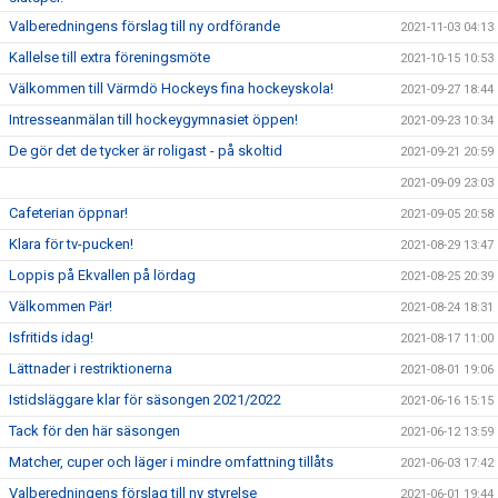
Valberedningens förslag till ny ordförande
2021-11-03 04:13
Kallelse till extra föreningsmöte
2021-10-15 10:53
Välkommen till Värmdö Hockeys fina hockeyskola!
2021-09-27 18:44
Intresseanmälan till hockeygymnasiet öppen!
2021-09-23 10:34
De gör det de tycker är roligast - på skoltid
2021-09-21 20:59
2021-09-09 23:03
Cafeterian öppnar!
2021-09-05 20:58
Klara för tv-pucken!
2021-08-29 13:47
Loppis på Ekvallen på lördag
2021-08-25 20:39
Välkommen Pär!
2021-08-24 18:31
Isfritids idag!
2021-08-17 11:00
Lättnader i restriktionerna
2021-08-01 19:06
Istidsläggare klar för säsongen 2021/2022
2021-06-16 15:15
Tack för den här säsongen
2021-06-12 13:59
Matcher, cuper och läger i mindre omfattning tillåts
2021-06-03 17:42
Valberedningens förslag till ny styrelse
2021-06-01 19:44