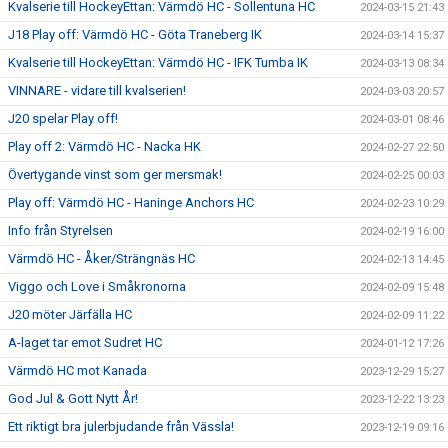
Kvalserie till HockeyEttan: Värmdö HC - Sollentuna HC
2024-03-15 21:43
J18 Play off: Värmdö HC - Göta Traneberg IK
2024-03-14 15:37
Kvalserie till HockeyEttan: Värmdö HC - IFK Tumba IK
2024-03-13 08:34
VINNARE - vidare till kvalserien!
2024-03-03 20:57
J20 spelar Play off!
2024-03-01 08:46
Play off 2: Värmdö HC - Nacka HK
2024-02-27 22:50
Övertygande vinst som ger mersmak!
2024-02-25 00:03
Play off: Värmdö HC - Haninge Anchors HC
2024-02-23 10:29
Info från Styrelsen
2024-02-19 16:00
Värmdö HC - Åker/Strängnäs HC
2024-02-13 14:45
Viggo och Love i Småkronorna
2024-02-09 15:48
J20 möter Järfälla HC
2024-02-09 11:22
A-laget tar emot Sudret HC
2024-01-12 17:26
Värmdö HC mot Kanada
2023-12-29 15:27
God Jul & Gott Nytt År!
2023-12-22 13:23
Ett riktigt bra julerbjudande från Vässla!
2023-12-19 09:16