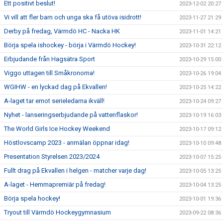
Ett positivt beslut!
2023-12-02 20:27
Vi vill att fler barn och unga ska få utöva isidrott!
2023-11-27 21:29
Derby på fredag, Värmdö HC - Nacka HK
2023-11-01 14:21
Börja spela ishockey - börja i Värmdö Hockey!
2023-10-31 22:12
Erbjudande från Hagsätra Sport
2023-10-29 15:00
Viggo uttagen till Småkronorna!
2023-10-26 19:04
WGIHW - en lyckad dag på Ekvallen!
2023-10-25 14:22
A-laget tar emot serieledarna ikväll!
2023-10-24 09:27
Nyhet - lanseringserbjudande på vattenflaskor!
2023-10-19 16:03
The World Girls Ice Hockey Weekend
2023-10-17 09:12
Höstlovscamp 2023 - anmälan öppnar idag!
2023-10-10 09:48
Presentation Styrelsen 2023/2024
2023-10-07 15:25
Fullt drag på Ekvallen i helgen - matcher varje dag!
2023-10-05 13:25
A-laget - Hemmapremiär på fredag!
2023-10-04 13:25
Börja spela hockey!
2023-10-01 19:36
Tryout till Värmdö Hockeygymnasium
2023-09-22 08:36