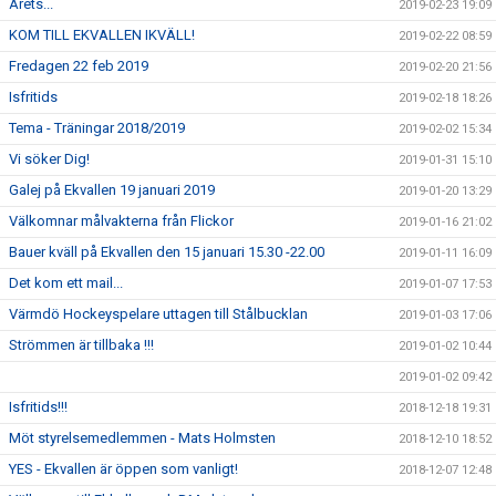
Årets...
2019-02-23 19:09
KOM TILL EKVALLEN IKVÄLL!
2019-02-22 08:59
Fredagen 22 feb 2019
2019-02-20 21:56
Isfritids
2019-02-18 18:26
Tema - Träningar 2018/2019
2019-02-02 15:34
Vi söker Dig!
2019-01-31 15:10
Galej på Ekvallen 19 januari 2019
2019-01-20 13:29
Välkomnar målvakterna från Flickor
2019-01-16 21:02
Bauer kväll på Ekvallen den 15 januari 15.30 -22.00
2019-01-11 16:09
Det kom ett mail...
2019-01-07 17:53
Värmdö Hockeyspelare uttagen till Stålbucklan
2019-01-03 17:06
Strömmen är tillbaka !!!
2019-01-02 10:44
2019-01-02 09:42
Isfritids!!!
2018-12-18 19:31
Möt styrelsemedlemmen - Mats Holmsten
2018-12-10 18:52
YES - Ekvallen är öppen som vanligt!
2018-12-07 12:48