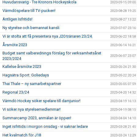
Huvudansvarig - Tre Kronors Hockeyskola
2023-09-15 09:00
Värmdöspelare till TV-pucken!
2023-08-28 19:25
Äntligen Isfritids!
2023-08-27 13:22
Ny styrelse och bemannat kansli
2023-07-07 23:16
Vi är stolta att få presentera nya J20 tränaren 23/24.
2023-06-22 18:58
Årsmöte 2023
2023-06-14 16:21
Budget samt valberednings förslag för verksamhetsåret
2023-06-07 23:07
2023/2024
Kallelse årsmöte 2023
2023-05-24 21:30
Hagsätra Sport: Goliedays
2023-05-22 20:24
Thai Thale – ny samarbetspartner
2023-05-05 07:59
Regional 23/24
2023-04-20 14:32
Värmdö Hockey söker spelare till damjunior!
2023-04-19 16:13
Vi söker nya styrelsemedlemmar!
2023-04-19 08:15
Summarcamp 2023, anmälan är öppen!
2023-04-04 14:10
Inget isfritids i morgon onsdag - vi saknar ledare
2023-03-28 21:45
Het kvalmatch för J18
2023-03-24 12:29