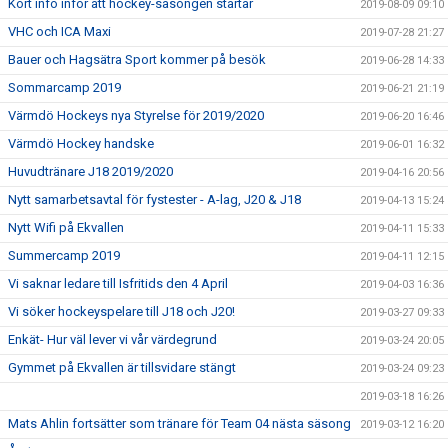
Kort info inför att hockey-säsongen startar
2019-08-09 09:10
VHC och ICA Maxi
2019-07-28 21:27
Bauer och Hagsätra Sport kommer på besök
2019-06-28 14:33
Sommarcamp 2019
2019-06-21 21:19
Värmdö Hockeys nya Styrelse för 2019/2020
2019-06-20 16:46
Värmdö Hockey handske
2019-06-01 16:32
Huvudtränare J18 2019/2020
2019-04-16 20:56
Nytt samarbetsavtal för fystester - A-lag, J20 & J18
2019-04-13 15:24
Nytt Wifi på Ekvallen
2019-04-11 15:33
Summercamp 2019
2019-04-11 12:15
Vi saknar ledare till Isfritids den 4 April
2019-04-03 16:36
Vi söker hockeyspelare till J18 och J20!
2019-03-27 09:33
Enkät- Hur väl lever vi vår värdegrund
2019-03-24 20:05
Gymmet på Ekvallen är tillsvidare stängt
2019-03-24 09:23
2019-03-18 16:26
Mats Ahlin fortsätter som tränare för Team 04 nästa säsong
2019-03-12 16:20