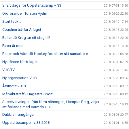
Snart dags för Uppstartscamp v. 33
2018-07-31 13:20
Ordföranden Torsten Hjelm
2018-06-29 22:50
Stort tack...
2018-06-19 17:19
Coachen träffar A-laget
2018-06-15 22:25
Bullandö Krog tar ett steg till!
2018-06-15 22:00
Faver är med!
2018-06-13 13:00
Bauer och Värmdö Hockey fortsätter sitt samarbete
2018-06-13 05:38
Ny tränare för A-laget
2018-06-06 07:59
VHC TV
2018-06-02 11:45
Ny organisation VHC!
2018-05-25 09:06
Årsmöte 2018
2018-05-19 09:07
Målvaktsträff - Hagsätra Sport
2018-05-18 08:12
Succévärvningen från förra säsongen, Hampus Berg, väljer
2018-05-13 19:19
att förlänga med Värmdö HC!
Dubbla framgångar
2018-04-03 20:27
Uppstartscampen v. 33 2018
2018-04-01 16:35