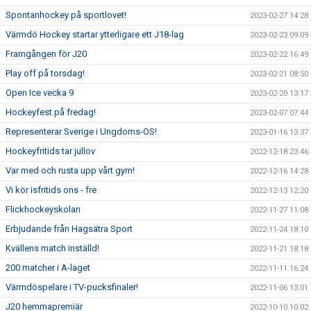
Spontanhockey på sportlovet!
2023-02-27 14:28
Värmdö Hockey startar ytterligare ett J18-lag
2023-02-23 09:09
Framgången för J20
2023-02-22 16:49
Play off på torsdag!
2023-02-21 08:50
Open Ice vecka 9
2023-02-20 13:17
Hockeyfest på fredag!
2023-02-07 07:44
Representerar Sverige i Ungdoms-OS!
2023-01-16 13:37
Hockeyfritids tar jullov
2022-12-18 23:46
Var med och rusta upp vårt gym!
2022-12-16 14:28
Vi kör isfritids ons - fre
2022-12-13 12:20
Flickhockeyskolan
2022-11-27 11:08
Erbjudande från Hagsätra Sport
2022-11-24 18:10
Kvällens match inställd!
2022-11-21 18:18
200 matcher i A-laget
2022-11-11 16:24
Värmdöspelare i TV-pucksfinaler!
2022-11-06 13:01
J20 hemmapremiär
2022-10-10 10:02