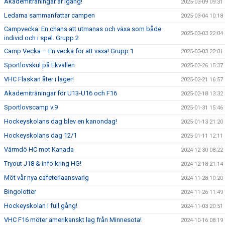
Akademiträningar är igång!
2025-03-09 09:31
Ledarna sammanfattar campen
2025-03-04 10:18
Campvecka: En chans att utmanas och växa som både
2025-03-03 22:04
individ och i spel. Grupp 2
Camp Vecka – En vecka för att växa! Grupp 1
2025-03-03 22:01
Sportlovskul på Ekvallen
2025-02-26 15:37
VHC Flaskan åter i lager!
2025-02-21 16:57
Akademiträningar för U13-U16 och F16
2025-02-18 13:32
Sportlovscamp v.9
2025-01-31 15:46
Hockeyskolans dag blev en kanondag!
2025-01-13 21:20
Hockeyskolans dag 12/1
2025-01-11 12:11
Värmdö HC mot Kanada
2024-12-30 08:22
Tryout J18 & info kring HG!
2024-12-18 21:14
Möt vår nya cafeteriaansvarig
2024-11-28 10:20
Bingolotter
2024-11-26 11:49
Hockeyskolan i full gång!
2024-11-03 20:51
VHC F16 möter amerikanskt lag från Minnesota!
2024-10-16 08:19