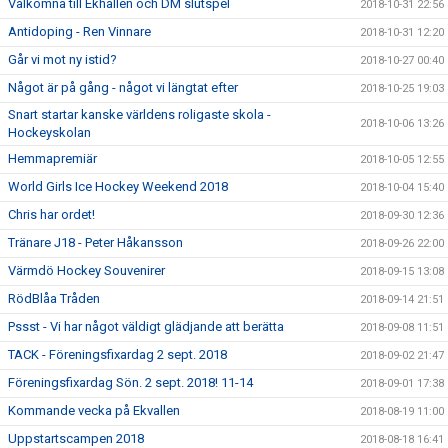
Välkomna till Ekhallen och DM slutspel
2018-10-31 22:56
Antidoping - Ren Vinnare
2018-10-31 12:20
Går vi mot ny istid?
2018-10-27 00:40
Något är på gång - något vi längtat efter
2018-10-25 19:03
Snart startar kanske världens roligaste skola -
2018-10-06 13:26
Hockeyskolan
Hemmapremiär
2018-10-05 12:55
World Girls Ice Hockey Weekend 2018
2018-10-04 15:40
Chris har ordet!
2018-09-30 12:36
Tränare J18 - Peter Håkansson
2018-09-26 22:00
Värmdö Hockey Souvenirer
2018-09-15 13:08
RödBlåa Tråden
2018-09-14 21:51
Pssst - Vi har något väldigt glädjande att berätta
2018-09-08 11:51
TACK - Föreningsfixardag 2 sept. 2018
2018-09-02 21:47
Föreningsfixardag Sön. 2 sept. 2018! 11-14
2018-09-01 17:38
Kommande vecka på Ekvallen
2018-08-19 11:00
Uppstartscampen 2018
2018-08-18 16:41