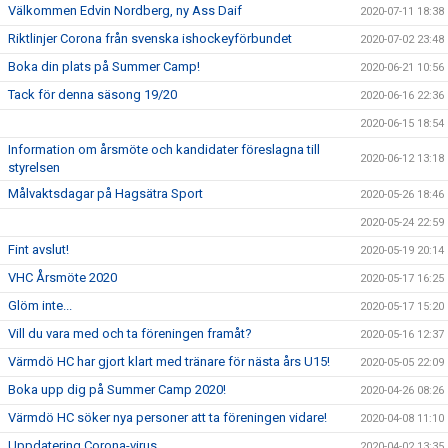
Välkommen Edvin Nordberg, ny Ass Daif
2020-07-11 18:38
Riktlinjer Corona från svenska ishockeyförbundet
2020-07-02 23:48
Boka din plats på Summer Camp!
2020-06-21 10:56
Tack för denna säsong 19/20
2020-06-16 22:36
2020-06-15 18:54
Information om årsmöte och kandidater föreslagna till
2020-06-12 13:18
styrelsen
Målvaktsdagar på Hagsätra Sport
2020-05-26 18:46
2020-05-24 22:59
Fint avslut!
2020-05-19 20:14
VHC Årsmöte 2020
2020-05-17 16:25
Glöm inte...
2020-05-17 15:20
Vill du vara med och ta föreningen framåt?
2020-05-16 12:37
Värmdö HC har gjort klart med tränare för nästa års U15!
2020-05-05 22:09
Boka upp dig på Summer Camp 2020!
2020-04-26 08:26
Värmdö HC söker nya personer att ta föreningen vidare!
2020-04-08 11:10
Uppdatering Corona-virus
2020-04-02 13:35