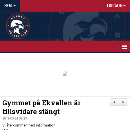
HEM
LOGGA IN
HEM
NYHETER
KALENDER
MATCHER
Gymmet på Ekvallen är
<
>
ISTIDER
tillsvidare stängt
2019-03-24 09:23
OM KLUBBEN
Vi återkommer med information.