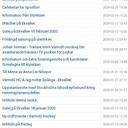
Cafeterian tar sportlov!
2020-02-21 19:58
Information från Styrelsen
2020-02-16 11:25
Matcher på Ekvallen
2020-02-15 10:43
Galej på Ekvallen 15 februari 2020
2020-02-12 12:05
Förlängd säsong på uterinken
2020-02-12 00:41
Johan Sörman - Tränare inom Värmdö Hockey, blir
2020-02-06 20:17
assisterande tränare i TV pucken för pojkar
Information om Extra föreningsmöte och kandidater
2020-02-05 19:48
föreslagna till styrelsen
Till Minne av Anne-Lie Nilsson
2020-01-31 15:04
Värmdö HC A-lag möter Spånga - Ekvallen
2020-01-27 21:11
Uppstartsmöte med Stockholms Ishockeyförbund kring
2020-01-26 21:17
Hemmaplansmodellen
Isfritids denna vecka...
2020-01-20 15:49
Galej på Ekvallen 18 januari 2020
2020-01-19 18:12
Ny ordförande i Värmdö Hockey
2020-01-16 11:29
Isfritids på fredag
2020-01-15 08:08