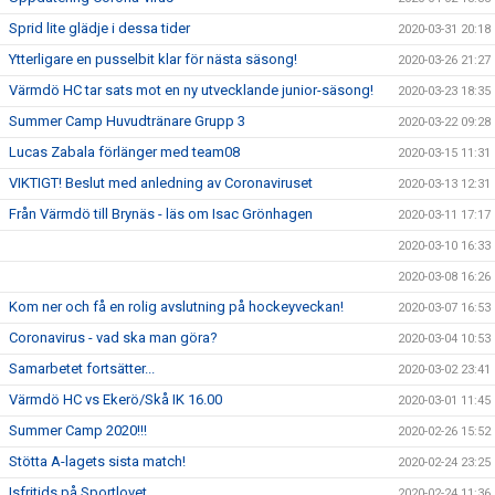
Sprid lite glädje i dessa tider
2020-03-31 20:18
Ytterligare en pusselbit klar för nästa säsong!
2020-03-26 21:27
Värmdö HC tar sats mot en ny utvecklande junior-säsong!
2020-03-23 18:35
Summer Camp Huvudtränare Grupp 3
2020-03-22 09:28
Lucas Zabala förlänger med team08
2020-03-15 11:31
VIKTIGT! Beslut med anledning av Coronaviruset
2020-03-13 12:31
Från Värmdö till Brynäs - läs om Isac Grönhagen
2020-03-11 17:17
2020-03-10 16:33
2020-03-08 16:26
Kom ner och få en rolig avslutning på hockeyveckan!
2020-03-07 16:53
Coronavirus - vad ska man göra?
2020-03-04 10:53
Samarbetet fortsätter...
2020-03-02 23:41
Värmdö HC vs Ekerö/Skå IK 16.00
2020-03-01 11:45
Summer Camp 2020!!!
2020-02-26 15:52
Stötta A-lagets sista match!
2020-02-24 23:25
Isfritids på Sportlovet
2020-02-24 11:36