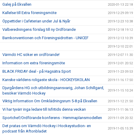
Galej på Ekvallen
2020-01-13 22:18
Kallelse till Extra föreningsmöte
2019-12-29 09:19
Öppettider i Cafeterian under Jul & Nyår
2019-12-23 10:38
Valberedningens förslag till ny Ordförande
2019-12-18 19:12
Barnkonventionen och Föreningsidrotten - UNICEF
2019-12-13 10:39
2019-12-10 22:01
Värmdö HC söker en ordförande!
2019-12-07 11:30
Information om extra föreningsmöte
2019-12-01 20:52
BLACK FRIDAY deal - på Hagsätra Sport
2019-11-23 09:53
Kanske världens roligaste skola - HOCKEYSKOLAN
2019-11-16 17:50
Djurgårdens HG och utbildningsansvarig, Johan Schillgard,
2019-11-15 10:24
besöker Värmdö Hockey
Viktig Information Om Omklädningsrum 5-8 på Ekvallen
2019-11-12 21:50
Vi har tyvärr inga ledare till Isfritids denna veckan
2019-11-11 06:13
Sportchef/Ordförande konferens - Hemmaplansmodellen
2019-11-09 20:32
Det pratas om Värmdö Hockey i Hockeystudion- en
2019-11-05 15:39
podcast från Aftonbladet