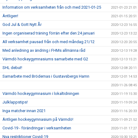
Information om verksamheten från och med 2021-01-25
2021-01-23 21:01
Äntligen!
2021-01-15 20:51
God Jul & Gott Nytt År
2020-12-23 16:55
Ingen organiserad träning förrän efter den 24 januari
2020-12-23 13:22
All verksamhet pausad från och med måndag 21/12
2020-12-20 20:55
Med anledning av ändring i FHMs allmänna råd
2020-12-13 19:28
Värmdö hockeygymnasiums samarbete med G2
2020-12-13 15:21
SHL debut!
2020-12-08 20:11
Samarbete med Brödernas i Gustavsbergs Hamn
2020-12-01 14:53
2020-11-26 08:45
Värmdö hockeygymnasium i lokaltidningen
2020-11-19 15:30
Julklappstips!
2020-11-19 09:24
Inga matcher innan 2021
2020-11-16 20:33
Äntligen hockeygymnasium på Värmdö!
2020-11-09 21:52
Covid-19 - förändringar i verksamheten
2020-11-01 17:27
Nya restriktioner Covid-19
2020-10-30 10:21