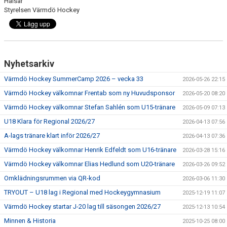
Hälsar
HISTORIA
Styrelsen Värmdö Hockey
DOKUMENT
MEDLEMSINFO
Nyhetsarkiv
KONTAKT
Värmdö Hockey SummerCamp 2026 – vecka 33
2026-05-26 22:15
Värmdö Hockey välkomnar Frentab som ny Huvudsponsor
2026-05-20 08:20
Värmdö Hockey välkomnar Stefan Sahlén som U15-tränare
2026-05-09 07:13
U18 Klara för Regional 2026/27
2026-04-13 07:56
A-lags tränare klart inför 2026/27
2026-04-13 07:36
Värmdö Hockey välkomnar Henrik Edfeldt som U16-tränare
2026-03-28 15:16
Värmdö Hockey välkomnar Elias Hedlund som U20-tränare
2026-03-26 09:52
Omklädningsrummen via QR-kod
2026-03-06 11:30
TRYOUT – U18 lag i Regional med Hockeygymnasium
2025-12-19 11:07
Värmdö Hockey startar J-20 lag till säsongen 2026/27
2025-12-13 10:54
Minnen & Historia
2025-10-25 08:00