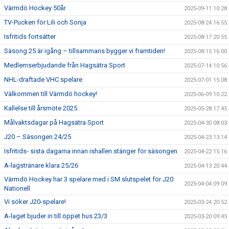
Värmdö Hockey 50år
2025-09-11 10:28
TV-Pucken för Lili och Sonja
2025-08-24 16:55
Isfritids fortsätter
2025-08-17 20:55
Säsong 25 är igång – tillsammans bygger vi framtiden!
2025-08-15 16:00
Medlemserbjudande från Hagsätra Sport
2025-07-14 10:56
NHL-draftade VHC spelare
2025-07-01 15:08
Välkommen till Värmdö hockey!
2025-06-09 10:22
Kallelse till årsmöte 2025
2025-05-28 17:45
Målvaktsdagar på Hagsätra Sport
2025-04-30 08:03
J20 – Säsongen 24/25
2025-04-23 13:14
Isfritids- sista dagarna innan ishallen stänger för säsongen
2025-04-22 15:16
A-lagstränare klara 25/26
2025-04-13 20:44
Värmdö Hockey har 3 spelare med i SM slutspelet för J20
2025-04-04 09:09
Nationell
Vi söker J20-spelare!
2025-03-24 20:52
A-laget bjuder in till öppet hus 23/3
2025-03-20 09:45