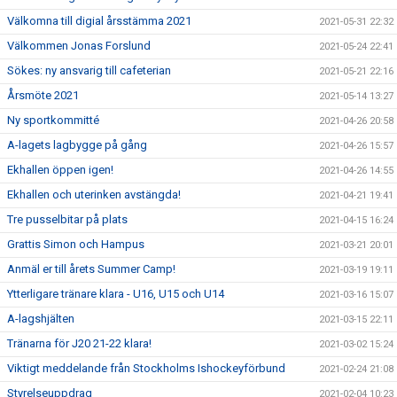
Välkomna till digial årsstämma 2021
2021-05-31 22:32
Välkommen Jonas Forslund
2021-05-24 22:41
Sökes: ny ansvarig till cafeterian
2021-05-21 22:16
Årsmöte 2021
2021-05-14 13:27
Ny sportkommitté
2021-04-26 20:58
A-lagets lagbygge på gång
2021-04-26 15:57
Ekhallen öppen igen!
2021-04-26 14:55
Ekhallen och uterinken avstängda!
2021-04-21 19:41
Tre pusselbitar på plats
2021-04-15 16:24
Grattis Simon och Hampus
2021-03-21 20:01
Anmäl er till årets Summer Camp!
2021-03-19 19:11
Ytterligare tränare klara - U16, U15 och U14
2021-03-16 15:07
A-lagshjälten
2021-03-15 22:11
Tränarna för J20 21-22 klara!
2021-03-02 15:24
Viktigt meddelande från Stockholms Ishockeyförbund
2021-02-24 21:08
Styrelseuppdrag
2021-02-04 10:23