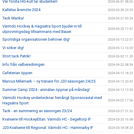
Vår första HG-kull tar studenten!
2024-06-01 08:26
Kallelse årsmöte 2024
2024-05-28 23:29
Tack Marika!
2024-05-27 09:24
Värmdö Hockey & Hagsätra Sport bjuder in till
2024-05-20 17:47
utprovningsdag tillsammans med Bauer.
Sportsliga organisationen behöver dig!
2024-05-13 22:07
Vi söker dig!
2024-05-12 16:03
Stort tack Patrik!
2024-05-02 11:20
Info från valberedningen
2024-04-22 08:34
Cafeterian öppen
2024-04-15 18:22
Marcus Milemark – ny tränare för J20 säsongen 24/25
2024-04-13 20:42
Summer Camp 2024 - anmälan öppnar på måndag!
2024-04-13 13:30
Värmdö Hockey undertecknar femårigt Sponsoravtal med
2024-04-02 17:56
Hagsätra Sport
Tack - en summering av säsongen 23/24
2024-03-27 21:52
Kvalserie till HockeyEttan: Värmdö HC - Segeltorp IF
2024-03-20 16:08
J20 Kvalserie till Regional: Värmdö HC - Hammarby IF
2024-03-18 08:23