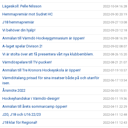
Lägeskoll: Pelle Nilsson
2022-10-04 16:28
Hemmapremiär mot Sudret HC
2022-09-30 20:19
J18 hemmapremiär
2022-09-27 13:08
Vi behöver din hjälp!
2022-09-23 12:18
Anmälan till Värmdö Hockeygymnasium är öppen!
2022-09-08 16:39
A-laget spelar Divison 2!
2022-09-02 08:07
Vi är stolta över att få presentera vårt nya klubbemblem.
2022-08-26 15:20
Värmdöspelare till TV-pucken!
2022-08-21 21:07
Anmälan till Tre Kronors Hockeyskola är öppen!
2022-07-19 10:57
Värmdötalang prisad för sina insatser både på och utanför
2022-06-17 13:54
isen.
Årsmöte 2022
2022-06-03 15:51
Hockeyhandskar i Värmdö-design!
2022-05-11 19:36
Anmälan till årets sommarcamp öppen!
2022-04-11 22:29
J20, J18 och U16 22/23
2022-04-11 12:48
J18 klar för Regional!
2022-04-11 12:43