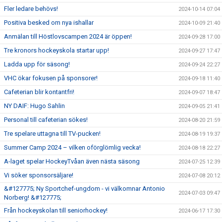
Fler ledare behövs!
2024-10-14 07:04
Positiva besked om nya ishallar
2024-10-09 21:40
Anmälan till Höstlovscampen 2024 är öppen!
2024-09-28 17:00
Tre kronors hockeyskola startar upp!
2024-09-27 17:47
Ladda upp för säsong!
2024-09-24 22:27
VHC ökar fokusen på sponsorer!
2024-09-18 11:40
Cafeterian blir kontantfri!
2024-09-07 18:47
NY DAIF: Hugo Sahlin
2024-09-05 21:41
Personal till cafeterian sökes!
2024-08-20 21:59
Tre spelare uttagna till TV-pucken!
2024-08-19 19:37
Summer Camp 2024 – vilken oförglömlig vecka!
2024-08-18 22:27
A-laget spelar HockeyTvåan även nästa säsong
2024-07-25 12:39
Vi söker sponsorsäljare!
2024-07-08 20:12
&#127775; Ny Sportchef-ungdom - vi välkomnar Antonio
2024-07-03 09:47
Norberg! &#127775;
Från hockeyskolan till seniorhockey!
2024-06-17 17:30