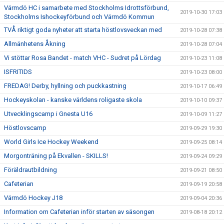
Värmdö HC i samarbete med Stockholms Idrottsförbund,
2019-10-30 17:03
Stockholms Ishockeyförbund och Värmdö Kommun
TVÅ riktigt goda nyheter att starta höstlovsveckan med
2019-10-28 07:38
Allmänhetens Åkning
2019-10-28 07:04
Vi stöttar Rosa Bandet - match VHC - Sudret på Lördag
2019-10-23 11:08
ISFRITIDS
2019-10-23 08:00
FREDAG! Derby, hyllning och puckkastning
2019-10-17 06:49
Hockeyskolan - kanske världens roligaste skola
2019-10-10 09:37
Utvecklingscamp i Gnesta U16
2019-10-09 11:27
Höstlovscamp
2019-09-29 19:30
World Girls Ice Hockey Weekend
2019-09-25 08:14
Morgonträning på Ekvallen - SKILLS!
2019-09-24 09:29
Föräldrautbildning
2019-09-21 08:50
Cafeterian
2019-09-19 20:58
Värmdö Hockey J18
2019-09-04 20:36
Information om Cafeterian inför starten av säsongen
2019-08-18 20:12