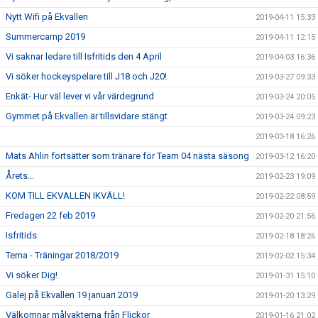
Nytt Wifi på Ekvallen
2019-04-11 15:33
Summercamp 2019
2019-04-11 12:15
Vi saknar ledare till Isfritids den 4 April
2019-04-03 16:36
Vi söker hockeyspelare till J18 och J20!
2019-03-27 09:33
Enkät- Hur väl lever vi vår värdegrund
2019-03-24 20:05
Gymmet på Ekvallen är tillsvidare stängt
2019-03-24 09:23
2019-03-18 16:26
Mats Ahlin fortsätter som tränare för Team 04 nästa säsong
2019-03-12 16:20
Årets...
2019-02-23 19:09
KOM TILL EKVALLEN IKVÄLL!
2019-02-22 08:59
Fredagen 22 feb 2019
2019-02-20 21:56
Isfritids
2019-02-18 18:26
Tema - Träningar 2018/2019
2019-02-02 15:34
Vi söker Dig!
2019-01-31 15:10
Galej på Ekvallen 19 januari 2019
2019-01-20 13:29
Välkomnar målvakterna från Flickor
2019-01-16 21:02