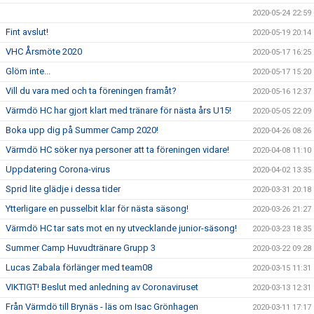
2020-05-24 22:59
Fint avslut!
2020-05-19 20:14
VHC Årsmöte 2020
2020-05-17 16:25
Glöm inte...
2020-05-17 15:20
Vill du vara med och ta föreningen framåt?
2020-05-16 12:37
Värmdö HC har gjort klart med tränare för nästa års U15!
2020-05-05 22:09
Boka upp dig på Summer Camp 2020!
2020-04-26 08:26
Värmdö HC söker nya personer att ta föreningen vidare!
2020-04-08 11:10
Uppdatering Corona-virus
2020-04-02 13:35
Sprid lite glädje i dessa tider
2020-03-31 20:18
Ytterligare en pusselbit klar för nästa säsong!
2020-03-26 21:27
Värmdö HC tar sats mot en ny utvecklande junior-säsong!
2020-03-23 18:35
Summer Camp Huvudtränare Grupp 3
2020-03-22 09:28
Lucas Zabala förlänger med team08
2020-03-15 11:31
VIKTIGT! Beslut med anledning av Coronaviruset
2020-03-13 12:31
Från Värmdö till Brynäs - läs om Isac Grönhagen
2020-03-11 17:17