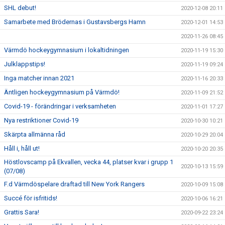
SHL debut!
2020-12-08 20:11
Samarbete med Brödernas i Gustavsbergs Hamn
2020-12-01 14:53
2020-11-26 08:45
Värmdö hockeygymnasium i lokaltidningen
2020-11-19 15:30
Julklappstips!
2020-11-19 09:24
Inga matcher innan 2021
2020-11-16 20:33
Äntligen hockeygymnasium på Värmdö!
2020-11-09 21:52
Covid-19 - förändringar i verksamheten
2020-11-01 17:27
Nya restriktioner Covid-19
2020-10-30 10:21
Skärpta allmänna råd
2020-10-29 20:04
Håll i, håll ut!
2020-10-20 20:35
Höstlovscamp på Ekvallen, vecka 44, platser kvar i grupp 1
2020-10-13 15:59
(07/08)
F.d Värmdöspelare draftad till New York Rangers
2020-10-09 15:08
Succé för isfritids!
2020-10-06 16:21
Grattis Sara!
2020-09-22 23:24