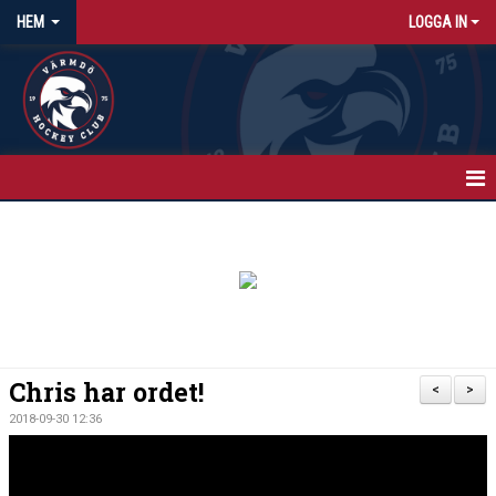
HEM
LOGGA IN
HEM
NYHETER
KALENDER
MATCHER
Chris har ordet!
<
>
ISTIDER
2018-09-30 12:36
OM KLUBBEN