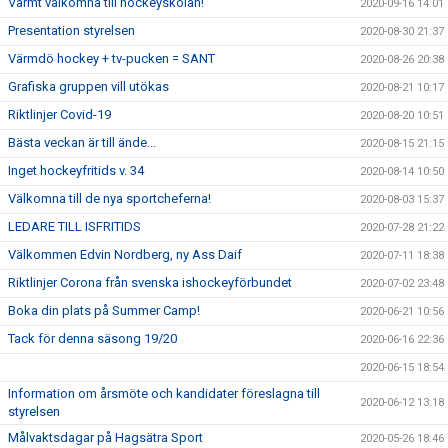
Varmt välkomna till hockeyskolan!
2020-09-16 14:01
Presentation styrelsen
2020-08-30 21:37
Värmdö hockey + tv-pucken = SANT
2020-08-26 20:38
Grafiska gruppen vill utökas
2020-08-21 10:17
Riktlinjer Covid-19
2020-08-20 10:51
Bästa veckan är till ände...
2020-08-15 21:15
Inget hockeyfritids v. 34
2020-08-14 10:50
Välkomna till de nya sportcheferna!
2020-08-03 15:37
LEDARE TILL ISFRITIDS
2020-07-28 21:22
Välkommen Edvin Nordberg, ny Ass Daif
2020-07-11 18:38
Riktlinjer Corona från svenska ishockeyförbundet
2020-07-02 23:48
Boka din plats på Summer Camp!
2020-06-21 10:56
Tack för denna säsong 19/20
2020-06-16 22:36
2020-06-15 18:54
Information om årsmöte och kandidater föreslagna till
2020-06-12 13:18
styrelsen
Målvaktsdagar på Hagsätra Sport
2020-05-26 18:46