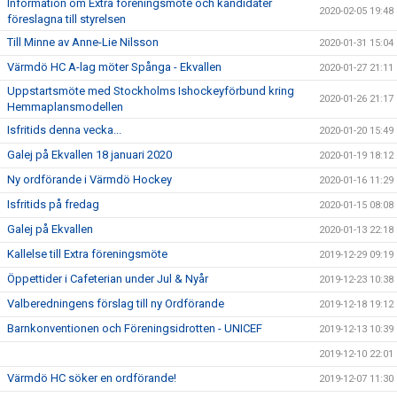
Information om Extra föreningsmöte och kandidater
2020-02-05 19:48
föreslagna till styrelsen
Till Minne av Anne-Lie Nilsson
2020-01-31 15:04
Värmdö HC A-lag möter Spånga - Ekvallen
2020-01-27 21:11
Uppstartsmöte med Stockholms Ishockeyförbund kring
2020-01-26 21:17
Hemmaplansmodellen
Isfritids denna vecka...
2020-01-20 15:49
Galej på Ekvallen 18 januari 2020
2020-01-19 18:12
Ny ordförande i Värmdö Hockey
2020-01-16 11:29
Isfritids på fredag
2020-01-15 08:08
Galej på Ekvallen
2020-01-13 22:18
Kallelse till Extra föreningsmöte
2019-12-29 09:19
Öppettider i Cafeterian under Jul & Nyår
2019-12-23 10:38
Valberedningens förslag till ny Ordförande
2019-12-18 19:12
Barnkonventionen och Föreningsidrotten - UNICEF
2019-12-13 10:39
2019-12-10 22:01
Värmdö HC söker en ordförande!
2019-12-07 11:30