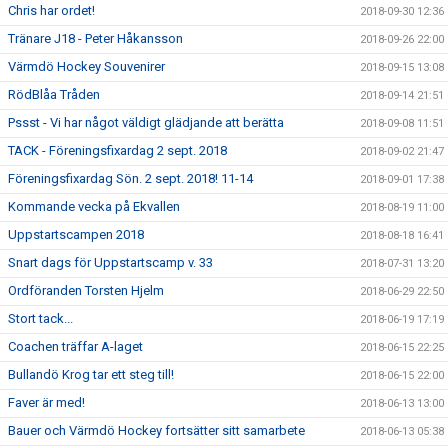
Chris har ordet!
2018-09-30 12:36
Tränare J18 - Peter Håkansson
2018-09-26 22:00
Värmdö Hockey Souvenirer
2018-09-15 13:08
RödBlåa Tråden
2018-09-14 21:51
Pssst - Vi har något väldigt glädjande att berätta
2018-09-08 11:51
TACK - Föreningsfixardag 2 sept. 2018
2018-09-02 21:47
Föreningsfixardag Sön. 2 sept. 2018! 11-14
2018-09-01 17:38
Kommande vecka på Ekvallen
2018-08-19 11:00
Uppstartscampen 2018
2018-08-18 16:41
Snart dags för Uppstartscamp v. 33
2018-07-31 13:20
Ordföranden Torsten Hjelm
2018-06-29 22:50
Stort tack...
2018-06-19 17:19
Coachen träffar A-laget
2018-06-15 22:25
Bullandö Krog tar ett steg till!
2018-06-15 22:00
Faver är med!
2018-06-13 13:00
Bauer och Värmdö Hockey fortsätter sitt samarbete
2018-06-13 05:38