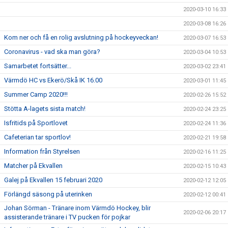
2020-03-10 16:33
2020-03-08 16:26
Kom ner och få en rolig avslutning på hockeyveckan!
2020-03-07 16:53
Coronavirus - vad ska man göra?
2020-03-04 10:53
Samarbetet fortsätter...
2020-03-02 23:41
Värmdö HC vs Ekerö/Skå IK 16.00
2020-03-01 11:45
Summer Camp 2020!!!
2020-02-26 15:52
Stötta A-lagets sista match!
2020-02-24 23:25
Isfritids på Sportlovet
2020-02-24 11:36
Cafeterian tar sportlov!
2020-02-21 19:58
Information från Styrelsen
2020-02-16 11:25
Matcher på Ekvallen
2020-02-15 10:43
Galej på Ekvallen 15 februari 2020
2020-02-12 12:05
Förlängd säsong på uterinken
2020-02-12 00:41
Johan Sörman - Tränare inom Värmdö Hockey, blir
2020-02-06 20:17
assisterande tränare i TV pucken för pojkar