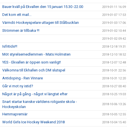
Bauer kväll på Ekvallen den 15 januari 15.30 -22.00
2019-01-11 16:09
Det kom ett mail...
2019-01-07 17:53
Värmdö Hockeyspelare uttagen till Stålbucklan
2019-01-03 17:06
Strömmen är tillbaka !!!
2019-01-02 10:44
2019-01-02 09:42
Isfritids!!!
2018-12-18 19:31
Möt styrelsemedlemmen - Mats Holmsten
2018-12-10 18:52
YES - Ekvallen är öppen som vanligt!
2018-12-07 12:48
Välkomna till Ekhallen och DM slutspel
2018-10-31 22:56
Antidoping - Ren Vinnare
2018-10-31 12:20
Går vi mot ny istid?
2018-10-27 00:40
Något är på gång - något vi längtat efter
2018-10-25 19:03
Snart startar kanske världens roligaste skola -
2018-10-06 13:26
Hockeyskolan
Hemmapremiär
2018-10-05 12:55
World Girls Ice Hockey Weekend 2018
2018-10-04 15:40