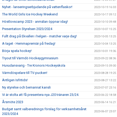
Nyhet - lanseringserbjudande på vattenflaskor!
2023-10-19 16:03
The World Girls Ice Hockey Weekend
2023-10-17 09:12
Höstlovscamp 2023 - anmälan öppnar idag!
2023-10-10 09:48
Presentation Styrelsen 2023/2024
2023-10-07 15:25
Fullt drag på Ekvallen i helgen - matcher varje dag!
2023-10-05 13:25
A-laget - Hemmapremiär på fredag!
2023-10-04 13:25
Börja spela hockey!
2023-10-01 19:36
Tryout till Värmdö Hockeygymnasium
2023-09-22 08:36
Huvudansvarig - Tre Kronors Hockeyskola
2023-09-15 09:00
Värmdöspelare till TV-pucken!
2023-08-28 19:25
Äntligen Isfritids!
2023-08-27 13:22
Ny styrelse och bemannat kansli
2023-07-07 23:16
Vi är stolta att få presentera nya J20 tränaren 23/24.
2023-06-22 18:58
Årsmöte 2023
2023-06-14 16:21
Budget samt valberednings förslag för verksamhetsåret
2023-06-07 23:07
2023/2024