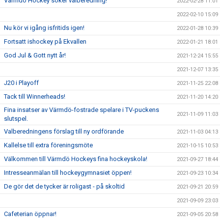
Värmdö Hockey söker valberedning!
2022-02-28 11:01
2022-02-10 15:09
Nu kör vi igång isfritids igen!
2022-01-28 10:39
Fortsatt ishockey på Ekvallen
2022-01-21 18:01
God Jul & Gott nytt år!
2021-12-24 15:55
2021-12-07 13:35
J20 i Playoff
2021-11-25 22:08
Tack till Winnerheads!
2021-11-20 14:20
Fina insatser av Värmdö-fostrade spelare i TV-puckens
2021-11-09 11:03
slutspel.
Valberedningens förslag till ny ordförande
2021-11-03 04:13
Kallelse till extra föreningsmöte
2021-10-15 10:53
Välkommen till Värmdö Hockeys fina hockeyskola!
2021-09-27 18:44
Intresseanmälan till hockeygymnasiet öppen!
2021-09-23 10:34
De gör det de tycker är roligast - på skoltid
2021-09-21 20:59
2021-09-09 23:03
Cafeterian öppnar!
2021-09-05 20:58