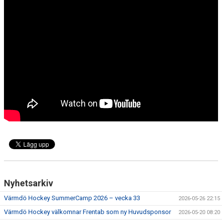
HISTORIA
DOKUMENT
MEDLEMSINFO
KONTAKT
Nyhetsarkiv
Värmdö Hockey SummerCamp 2026 – vecka 33
2026-05-26 22:15
Värmdö Hockey välkomnar Frentab som ny Huvudsponsor
2026-05-20 08:20