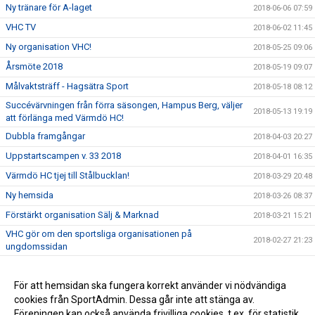
Ny tränare för A-laget
2018-06-06 07:59
VHC TV
2018-06-02 11:45
Ny organisation VHC!
2018-05-25 09:06
Årsmöte 2018
2018-05-19 09:07
Målvaktsträff - Hagsätra Sport
2018-05-18 08:12
Succévärvningen från förra säsongen, Hampus Berg, väljer
2018-05-13 19:19
att förlänga med Värmdö HC!
Dubbla framgångar
2018-04-03 20:27
Uppstartscampen v. 33 2018
2018-04-01 16:35
Värmdö HC tjej till Stålbucklan!
2018-03-29 20:48
Ny hemsida
2018-03-26 08:37
Förstärkt organisation Sälj & Marknad
2018-03-21 15:21
VHC gör om den sportsliga organisationen på
2018-02-27 21:23
ungdomssidan
Nyhetsbrev vinter/vår 2018
2018-02-20 12:41
Värmdöspelare till Stålbucklan!
För att hemsidan ska fungera korrekt använder vi nödvändiga
2017-12-28 11:45
cookies från SportAdmin. Dessa går inte att stänga av.
God jul önskar VHC!
2017-12-28 11:45
Föreningen kan också använda frivilliga cookies, t.ex. för statistik