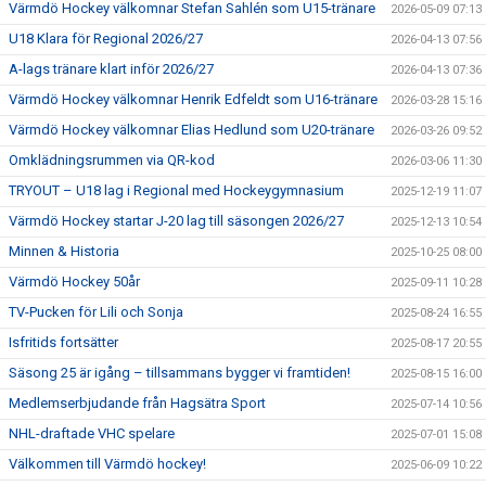
Värmdö Hockey välkomnar Stefan Sahlén som U15-tränare
2026-05-09 07:13
U18 Klara för Regional 2026/27
2026-04-13 07:56
A-lags tränare klart inför 2026/27
2026-04-13 07:36
Värmdö Hockey välkomnar Henrik Edfeldt som U16-tränare
2026-03-28 15:16
Värmdö Hockey välkomnar Elias Hedlund som U20-tränare
2026-03-26 09:52
Omklädningsrummen via QR-kod
2026-03-06 11:30
TRYOUT – U18 lag i Regional med Hockeygymnasium
2025-12-19 11:07
Värmdö Hockey startar J-20 lag till säsongen 2026/27
2025-12-13 10:54
Minnen & Historia
2025-10-25 08:00
Värmdö Hockey 50år
2025-09-11 10:28
TV-Pucken för Lili och Sonja
2025-08-24 16:55
Isfritids fortsätter
2025-08-17 20:55
Säsong 25 är igång – tillsammans bygger vi framtiden!
2025-08-15 16:00
Medlemserbjudande från Hagsätra Sport
2025-07-14 10:56
NHL-draftade VHC spelare
2025-07-01 15:08
Välkommen till Värmdö hockey!
2025-06-09 10:22