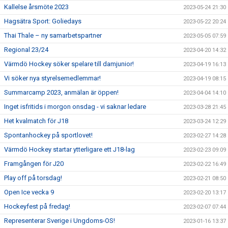
Kallelse årsmöte 2023
2023-05-24 21:30
Hagsätra Sport: Goliedays
2023-05-22 20:24
Thai Thale – ny samarbetspartner
2023-05-05 07:59
Regional 23/24
2023-04-20 14:32
Värmdö Hockey söker spelare till damjunior!
2023-04-19 16:13
Vi söker nya styrelsemedlemmar!
2023-04-19 08:15
Summarcamp 2023, anmälan är öppen!
2023-04-04 14:10
Inget isfritids i morgon onsdag - vi saknar ledare
2023-03-28 21:45
Het kvalmatch för J18
2023-03-24 12:29
Spontanhockey på sportlovet!
2023-02-27 14:28
Värmdö Hockey startar ytterligare ett J18-lag
2023-02-23 09:09
Framgången för J20
2023-02-22 16:49
Play off på torsdag!
2023-02-21 08:50
Open Ice vecka 9
2023-02-20 13:17
Hockeyfest på fredag!
2023-02-07 07:44
Representerar Sverige i Ungdoms-OS!
2023-01-16 13:37