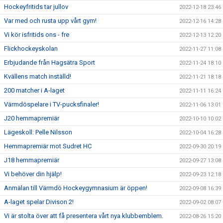
Hockeyfritids tar jullov
2022-12-18 23:46
Var med och rusta upp vårt gym!
2022-12-16 14:28
Vi kör isfritids ons - fre
2022-12-13 12:20
Flickhockeyskolan
2022-11-27 11:08
Erbjudande från Hagsätra Sport
2022-11-24 18:10
Kvällens match inställd!
2022-11-21 18:18
200 matcher i A-laget
2022-11-11 16:24
Värmdöspelare i TV-pucksfinaler!
2022-11-06 13:01
J20 hemmapremiär
2022-10-10 10:02
Lägeskoll: Pelle Nilsson
2022-10-04 16:28
Hemmapremiär mot Sudret HC
2022-09-30 20:19
J18 hemmapremiär
2022-09-27 13:08
Vi behöver din hjälp!
2022-09-23 12:18
Anmälan till Värmdö Hockeygymnasium är öppen!
2022-09-08 16:39
A-laget spelar Divison 2!
2022-09-02 08:07
Vi är stolta över att få presentera vårt nya klubbemblem.
2022-08-26 15:20