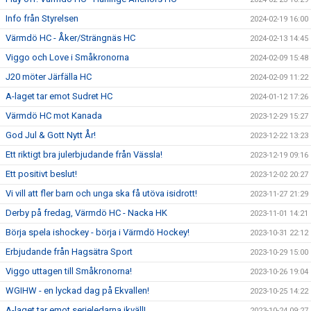
Info från Styrelsen
2024-02-19 16:00
Värmdö HC - Åker/Strängnäs HC
2024-02-13 14:45
Viggo och Love i Småkronorna
2024-02-09 15:48
J20 möter Järfälla HC
2024-02-09 11:22
A-laget tar emot Sudret HC
2024-01-12 17:26
Värmdö HC mot Kanada
2023-12-29 15:27
God Jul & Gott Nytt År!
2023-12-22 13:23
Ett riktigt bra julerbjudande från Vässla!
2023-12-19 09:16
Ett positivt beslut!
2023-12-02 20:27
Vi vill att fler barn och unga ska få utöva isidrott!
2023-11-27 21:29
Derby på fredag, Värmdö HC - Nacka HK
2023-11-01 14:21
Börja spela ishockey - börja i Värmdö Hockey!
2023-10-31 22:12
Erbjudande från Hagsätra Sport
2023-10-29 15:00
Viggo uttagen till Småkronorna!
2023-10-26 19:04
WGIHW - en lyckad dag på Ekvallen!
2023-10-25 14:22
A-laget tar emot serieledarna ikväll!
2023-10-24 09:27