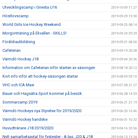
Utvecklingscamp i Gnesta U16
2019-10-09 11:27
Höstlovscamp
2019-09-29 19:30
World Girls Ice Hockey Weekend
2019-09-25 08:14
Morgonträning på Ekvallen - SKILLS!
2019-09-24 09:29
Föräldrautbildning
2019-09-21 08:50
Cafeterian
2019-09-19 20:58
Värmdö Hockey J18
2019-09-04 20:36
Information om Cafeterian inför starten av säsongen
2019-08-18 20:12
Kort info inför att hockey-säsongen startar
2019-08-09 09:10
VHC och ICA Maxi
2019-07-28 21:27
Bauer och Hagsätra Sport kommer på besök
2019-06-28 14:33
Sommarcamp 2019
2019-06-21 21:19
Värmdö Hockeys nya Styrelse för 2019/2020
2019-06-20 16:46
Värmdö Hockey handske
2019-06-01 16:32
Huvudtränare J18 2019/2020
2019-04-16 20:56
Nytt samarbetsavtal för fystester - A-lag, J20 & J18
2019-04-13 15:24