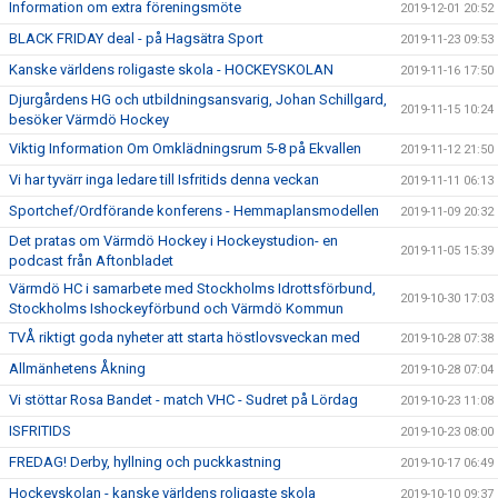
Information om extra föreningsmöte
2019-12-01 20:52
BLACK FRIDAY deal - på Hagsätra Sport
2019-11-23 09:53
Kanske världens roligaste skola - HOCKEYSKOLAN
2019-11-16 17:50
Djurgårdens HG och utbildningsansvarig, Johan Schillgard,
2019-11-15 10:24
besöker Värmdö Hockey
Viktig Information Om Omklädningsrum 5-8 på Ekvallen
2019-11-12 21:50
Vi har tyvärr inga ledare till Isfritids denna veckan
2019-11-11 06:13
Sportchef/Ordförande konferens - Hemmaplansmodellen
2019-11-09 20:32
Det pratas om Värmdö Hockey i Hockeystudion- en
2019-11-05 15:39
podcast från Aftonbladet
Värmdö HC i samarbete med Stockholms Idrottsförbund,
2019-10-30 17:03
Stockholms Ishockeyförbund och Värmdö Kommun
TVÅ riktigt goda nyheter att starta höstlovsveckan med
2019-10-28 07:38
Allmänhetens Åkning
2019-10-28 07:04
Vi stöttar Rosa Bandet - match VHC - Sudret på Lördag
2019-10-23 11:08
ISFRITIDS
2019-10-23 08:00
FREDAG! Derby, hyllning och puckkastning
2019-10-17 06:49
Hockeyskolan - kanske världens roligaste skola
2019-10-10 09:37