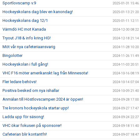
Sportlovscamp v.9
2025-01-31 15:46
Hockeyskolans dag blev en kanondag!
2025-01-13 21:20
Hockeyskolans dag 12/1
2025-01-11 12:11
Värmdö HC mot Kanada
2024-12-30 08:22
Tryout J18 & info kring HG!
2024-12-18 21:14
Möt vår nya cafeteriaansvarig
2024-11-28 10:20
Bingolotter
2024-11-26 11:49
Hockeyskolan i full gång!
2024-11-03 20:51
VHC F16 möter amerikanskt lag från Minnesota!
2024-10-16 08:19
Fler ledare behövs!
2024-10-14 07:04
Positiva besked om nya ishallar
2024-10-09 21:40
Anmälan till Höstlovscampen 2024 är öppen!
2024-09-28 17:00
Tre kronors hockeyskola startar upp!
2024-09-27 17:47
Ladda upp för säsong!
2024-09-24 22:27
VHC ökar fokusen på sponsorer!
2024-09-18 11:40
Cafeterian blir kontantfri!
2024-09-07 18:47