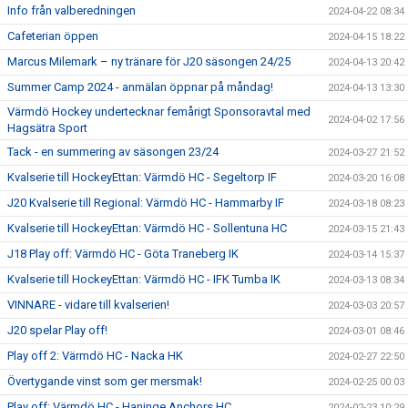
Info från valberedningen
2024-04-22 08:34
Cafeterian öppen
2024-04-15 18:22
Marcus Milemark – ny tränare för J20 säsongen 24/25
2024-04-13 20:42
Summer Camp 2024 - anmälan öppnar på måndag!
2024-04-13 13:30
Värmdö Hockey undertecknar femårigt Sponsoravtal med
2024-04-02 17:56
Hagsätra Sport
Tack - en summering av säsongen 23/24
2024-03-27 21:52
Kvalserie till HockeyEttan: Värmdö HC - Segeltorp IF
2024-03-20 16:08
J20 Kvalserie till Regional: Värmdö HC - Hammarby IF
2024-03-18 08:23
Kvalserie till HockeyEttan: Värmdö HC - Sollentuna HC
2024-03-15 21:43
J18 Play off: Värmdö HC - Göta Traneberg IK
2024-03-14 15:37
Kvalserie till HockeyEttan: Värmdö HC - IFK Tumba IK
2024-03-13 08:34
VINNARE - vidare till kvalserien!
2024-03-03 20:57
J20 spelar Play off!
2024-03-01 08:46
Play off 2: Värmdö HC - Nacka HK
2024-02-27 22:50
Övertygande vinst som ger mersmak!
2024-02-25 00:03
Play off: Värmdö HC - Haninge Anchors HC
2024-02-23 10:29