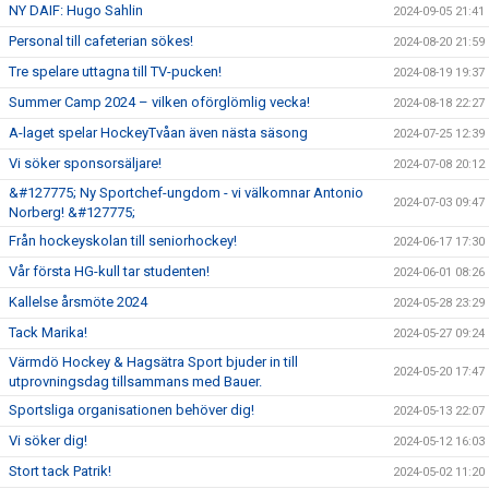
NY DAIF: Hugo Sahlin
2024-09-05 21:41
Personal till cafeterian sökes!
2024-08-20 21:59
Tre spelare uttagna till TV-pucken!
2024-08-19 19:37
Summer Camp 2024 – vilken oförglömlig vecka!
2024-08-18 22:27
A-laget spelar HockeyTvåan även nästa säsong
2024-07-25 12:39
Vi söker sponsorsäljare!
2024-07-08 20:12
&#127775; Ny Sportchef-ungdom - vi välkomnar Antonio
2024-07-03 09:47
Norberg! &#127775;
Från hockeyskolan till seniorhockey!
2024-06-17 17:30
Vår första HG-kull tar studenten!
2024-06-01 08:26
Kallelse årsmöte 2024
2024-05-28 23:29
Tack Marika!
2024-05-27 09:24
Värmdö Hockey & Hagsätra Sport bjuder in till
2024-05-20 17:47
utprovningsdag tillsammans med Bauer.
Sportsliga organisationen behöver dig!
2024-05-13 22:07
Vi söker dig!
2024-05-12 16:03
Stort tack Patrik!
2024-05-02 11:20