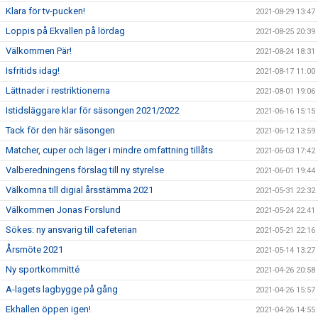
Klara för tv-pucken!
2021-08-29 13:47
Loppis på Ekvallen på lördag
2021-08-25 20:39
Välkommen Pär!
2021-08-24 18:31
Isfritids idag!
2021-08-17 11:00
Lättnader i restriktionerna
2021-08-01 19:06
Istidsläggare klar för säsongen 2021/2022
2021-06-16 15:15
Tack för den här säsongen
2021-06-12 13:59
Matcher, cuper och läger i mindre omfattning tillåts
2021-06-03 17:42
Valberedningens förslag till ny styrelse
2021-06-01 19:44
Välkomna till digial årsstämma 2021
2021-05-31 22:32
Välkommen Jonas Forslund
2021-05-24 22:41
Sökes: ny ansvarig till cafeterian
2021-05-21 22:16
Årsmöte 2021
2021-05-14 13:27
Ny sportkommitté
2021-04-26 20:58
A-lagets lagbygge på gång
2021-04-26 15:57
Ekhallen öppen igen!
2021-04-26 14:55