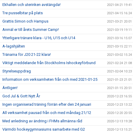
Ekhallen och uterinken avstängda!
2021-04-21 19:41
Tre pusselbitar på plats
2021-04-15 16:24
Grattis Simon och Hampus
2021-03-21 20:01
Anmäl er till årets Summer Camp!
2021-03-19 19:11
Ytterligare tränare klara - U16, U15 och U14
2021-03-16 15:07
A-lagshjälten
2021-03-15 22:11
Tränarna för J20 21-22 klara!
2021-03-02 15:24
Viktigt meddelande från Stockholms Ishockeyförbund
2021-02-24 21:08
Styrelseuppdrag
2021-02-04 10:23
Information om verksamheten från och med 2021-01-25
2021-01-23 21:01
Äntligen!
2021-01-15 20:51
God Jul & Gott Nytt År
2020-12-23 16:55
Ingen organiserad träning förrän efter den 24 januari
2020-12-23 13:22
All verksamhet pausad från och med måndag 21/12
2020-12-20 20:55
Med anledning av ändring i FHMs allmänna råd
2020-12-13 19:28
Värmdö hockeygymnasiums samarbete med G2
2020-12-13 15:21