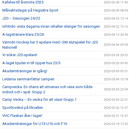
Kallelse till årsmöte 2025
2025-05-28 17:45
Målvaktsdagar på Hagsätra Sport
2025-04-30 08:03
J20 – Säsongen 24/25
2025-04-23 13:14
Isfritids- sista dagarna innan ishallen stänger för säsongen
2025-04-22 15:16
A-lagstränare klara 25/26
2025-04-13 20:44
Värmdö Hockey har 3 spelare med i SM slutspelet för J20
2025-04-04 09:09
Nationell
Vi söker J20-spelare!
2025-03-24 20:52
A-laget bjuder in till öppet hus 23/3
2025-03-20 09:45
Akademiträningar är igång!
2025-03-09 09:31
Ledarna sammanfattar campen
2025-03-04 10:18
Campvecka: En chans att utmanas och växa som både
2025-03-03 22:04
individ och i spel. Grupp 2
Camp Vecka – En vecka för att växa! Grupp 1
2025-03-03 22:01
Sportlovskul på Ekvallen
2025-02-26 15:37
VHC Flaskan åter i lager!
2025-02-21 16:57
Akademiträningar för U13-U16 och F16
2025-02-18 13:32