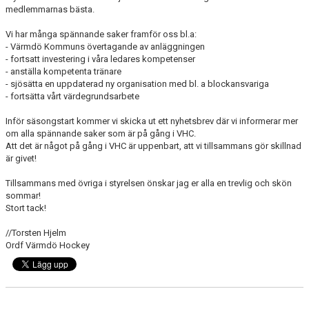
medlemmarnas bästa.
Vi har många spännande saker framför oss bl.a:
- Värmdö Kommuns övertagande av anläggningen
- fortsatt investering i våra ledares kompetenser
- anställa kompetenta tränare
- sjösätta en uppdaterad ny organisation med bl. a blockansvariga
- fortsätta vårt värdegrundsarbete
Inför säsongstart kommer vi skicka ut ett nyhetsbrev där vi informerar mer
om alla spännande saker som är på gång i VHC.
Att det är något på gång i VHC är uppenbart, att vi tillsammans gör skillnad
är givet!
Tillsammans med övriga i styrelsen önskar jag er alla en trevlig och skön
sommar!
Stort tack!
//Torsten Hjelm
Ordf Värmdö Hockey