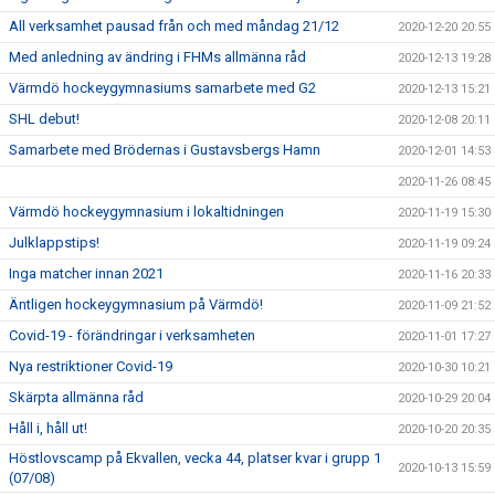
All verksamhet pausad från och med måndag 21/12
2020-12-20 20:55
Med anledning av ändring i FHMs allmänna råd
2020-12-13 19:28
Värmdö hockeygymnasiums samarbete med G2
2020-12-13 15:21
SHL debut!
2020-12-08 20:11
Samarbete med Brödernas i Gustavsbergs Hamn
2020-12-01 14:53
2020-11-26 08:45
Värmdö hockeygymnasium i lokaltidningen
2020-11-19 15:30
Julklappstips!
2020-11-19 09:24
Inga matcher innan 2021
2020-11-16 20:33
Äntligen hockeygymnasium på Värmdö!
2020-11-09 21:52
Covid-19 - förändringar i verksamheten
2020-11-01 17:27
Nya restriktioner Covid-19
2020-10-30 10:21
Skärpta allmänna råd
2020-10-29 20:04
Håll i, håll ut!
2020-10-20 20:35
Höstlovscamp på Ekvallen, vecka 44, platser kvar i grupp 1
2020-10-13 15:59
(07/08)