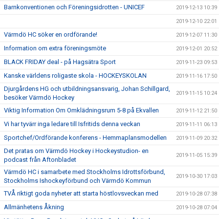
Barnkonventionen och Föreningsidrotten - UNICEF
2019-12-13 10:39
2019-12-10 22:01
Värmdö HC söker en ordförande!
2019-12-07 11:30
Information om extra föreningsmöte
2019-12-01 20:52
BLACK FRIDAY deal - på Hagsätra Sport
2019-11-23 09:53
Kanske världens roligaste skola - HOCKEYSKOLAN
2019-11-16 17:50
Djurgårdens HG och utbildningsansvarig, Johan Schillgard,
2019-11-15 10:24
besöker Värmdö Hockey
Viktig Information Om Omklädningsrum 5-8 på Ekvallen
2019-11-12 21:50
Vi har tyvärr inga ledare till Isfritids denna veckan
2019-11-11 06:13
Sportchef/Ordförande konferens - Hemmaplansmodellen
2019-11-09 20:32
Det pratas om Värmdö Hockey i Hockeystudion- en
2019-11-05 15:39
podcast från Aftonbladet
Värmdö HC i samarbete med Stockholms Idrottsförbund,
2019-10-30 17:03
Stockholms Ishockeyförbund och Värmdö Kommun
TVÅ riktigt goda nyheter att starta höstlovsveckan med
2019-10-28 07:38
Allmänhetens Åkning
2019-10-28 07:04