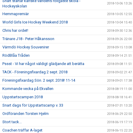
Snart startar kanske världens roligaste skola -
2018-10-06 13:26
Hockeyskolan
Hemmapremiär
2018-10-05 12:55
World Girls Ice Hockey Weekend 2018
2018-10-04 15:40
Chris har ordet!
2018-09-30 12:36
Tränare J18 - Peter Håkansson
2018-09-26 22:00
Värmdö Hockey Souvenirer
2018-09-15 13:08
RödBlåa Tråden
2018-09-14 21:51
Pssst - Vi har något väldigt glädjande att berätta
2018-09-08 11:51
TACK - Föreningsfixardag 2 sept. 2018
2018-09-02 21:47
Föreningsfixardag Sön. 2 sept. 2018! 11-14
2018-09-01 17:38
Kommande vecka på Ekvallen
2018-08-19 11:00
Uppstartscampen 2018
2018-08-18 16:41
Snart dags för Uppstartscamp v. 33
2018-07-31 13:20
Ordföranden Torsten Hjelm
2018-06-29 22:50
Stort tack...
2018-06-19 17:19
Coachen träffar A-laget
2018-06-15 22:25