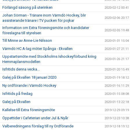
Förlängd säsong på uterinken
2020-02-12 00:41
Johan Sörman - Tränare inom Värmdö Hockey, blir
2020-02-06 20:17
assisterande tränare i TV pucken för pojkar
Information om Extra föreningsmöte och kandidater
2020-02-05 19:48
föreslagna till styrelsen
Till Minne av Anne-Lie Nilsson
2020-01-31 15:04
Värmdö HC A-lag möter Spånga - Ekvallen
2020-01-27 21:11
Uppstartsmöte med Stockholms Ishockeyförbund kring
2020-01-26 21:17
Hemmaplansmodellen
Isfritids denna vecka...
2020-01-20 15:49
Galej på Ekvallen 18 januari 2020
2020-01-19 18:12
Ny ordförande i Värmdö Hockey
2020-01-16 11:29
Isfritids på fredag
2020-01-15 08:08
Galej på Ekvallen
2020-01-13 22:18
Kallelse till Extra föreningsmöte
2019-12-29 09:19
Öppettider i Cafeterian under Jul & Nyår
2019-12-23 10:38
Valberedningens förslag till ny Ordförande
2019-12-18 19:12