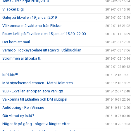
Tema - Träningar 2018/2019
2019-02-02 15:34
Vi söker Dig!
2019-01-31 15:10
Galej på Ekvallen 19 januari 2019
2019-01-20 13:29
Välkomnar målvakterna från Flickor
2019-01-16 21:02
Bauer kväll på Ekvallen den 15 januari 15.30 -22.00
2019-01-11 16:09
Det kom ett mail...
2019-01-07 17:53
Värmdö Hockeyspelare uttagen till Stålbucklan
2019-01-03 17:06
Strömmen är tillbaka !!!
2019-01-02 10:44
2019-01-02 09:42
Isfritids!!!
2018-12-18 19:31
Möt styrelsemedlemmen - Mats Holmsten
2018-12-10 18:52
YES - Ekvallen är öppen som vanligt!
2018-12-07 12:48
Välkomna till Ekhallen och DM slutspel
2018-10-31 22:56
Antidoping - Ren Vinnare
2018-10-31 12:20
Går vi mot ny istid?
2018-10-27 00:40
Något är på gång - något vi längtat efter
2018-10-25 19:03