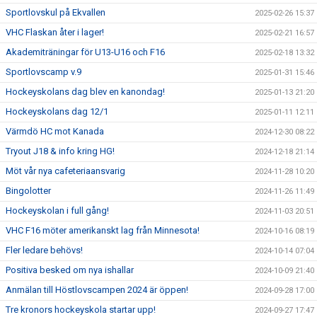
Sportlovskul på Ekvallen
2025-02-26 15:37
VHC Flaskan åter i lager!
2025-02-21 16:57
Akademiträningar för U13-U16 och F16
2025-02-18 13:32
Sportlovscamp v.9
2025-01-31 15:46
Hockeyskolans dag blev en kanondag!
2025-01-13 21:20
Hockeyskolans dag 12/1
2025-01-11 12:11
Värmdö HC mot Kanada
2024-12-30 08:22
Tryout J18 & info kring HG!
2024-12-18 21:14
Möt vår nya cafeteriaansvarig
2024-11-28 10:20
Bingolotter
2024-11-26 11:49
Hockeyskolan i full gång!
2024-11-03 20:51
VHC F16 möter amerikanskt lag från Minnesota!
2024-10-16 08:19
Fler ledare behövs!
2024-10-14 07:04
Positiva besked om nya ishallar
2024-10-09 21:40
Anmälan till Höstlovscampen 2024 är öppen!
2024-09-28 17:00
Tre kronors hockeyskola startar upp!
2024-09-27 17:47