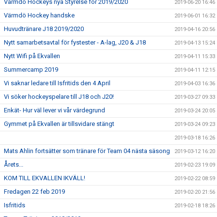
Värmdö Hockeys nya Styrelse för 2019/2020
2019-06-20 16:46
Värmdö Hockey handske
2019-06-01 16:32
Huvudtränare J18 2019/2020
2019-04-16 20:56
Nytt samarbetsavtal för fystester - A-lag, J20 & J18
2019-04-13 15:24
Nytt Wifi på Ekvallen
2019-04-11 15:33
Summercamp 2019
2019-04-11 12:15
Vi saknar ledare till Isfritids den 4 April
2019-04-03 16:36
Vi söker hockeyspelare till J18 och J20!
2019-03-27 09:33
Enkät- Hur väl lever vi vår värdegrund
2019-03-24 20:05
Gymmet på Ekvallen är tillsvidare stängt
2019-03-24 09:23
2019-03-18 16:26
Mats Ahlin fortsätter som tränare för Team 04 nästa säsong
2019-03-12 16:20
Årets...
2019-02-23 19:09
KOM TILL EKVALLEN IKVÄLL!
2019-02-22 08:59
Fredagen 22 feb 2019
2019-02-20 21:56
Isfritids
2019-02-18 18:26