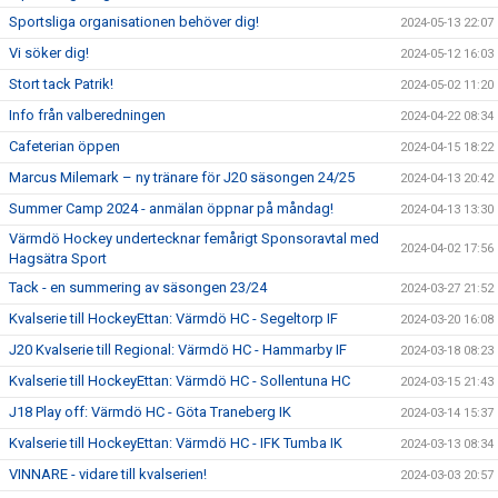
Sportsliga organisationen behöver dig!
2024-05-13 22:07
Vi söker dig!
2024-05-12 16:03
Stort tack Patrik!
2024-05-02 11:20
Info från valberedningen
2024-04-22 08:34
Cafeterian öppen
2024-04-15 18:22
Marcus Milemark – ny tränare för J20 säsongen 24/25
2024-04-13 20:42
Summer Camp 2024 - anmälan öppnar på måndag!
2024-04-13 13:30
Värmdö Hockey undertecknar femårigt Sponsoravtal med
2024-04-02 17:56
Hagsätra Sport
Tack - en summering av säsongen 23/24
2024-03-27 21:52
Kvalserie till HockeyEttan: Värmdö HC - Segeltorp IF
2024-03-20 16:08
J20 Kvalserie till Regional: Värmdö HC - Hammarby IF
2024-03-18 08:23
Kvalserie till HockeyEttan: Värmdö HC - Sollentuna HC
2024-03-15 21:43
J18 Play off: Värmdö HC - Göta Traneberg IK
2024-03-14 15:37
Kvalserie till HockeyEttan: Värmdö HC - IFK Tumba IK
2024-03-13 08:34
VINNARE - vidare till kvalserien!
2024-03-03 20:57