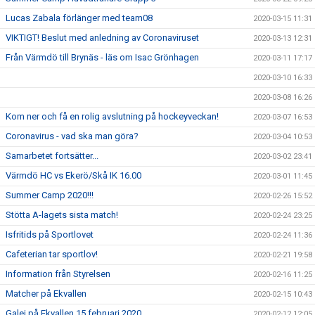
Lucas Zabala förlänger med team08
2020-03-15 11:31
VIKTIGT! Beslut med anledning av Coronaviruset
2020-03-13 12:31
Från Värmdö till Brynäs - läs om Isac Grönhagen
2020-03-11 17:17
2020-03-10 16:33
2020-03-08 16:26
Kom ner och få en rolig avslutning på hockeyveckan!
2020-03-07 16:53
Coronavirus - vad ska man göra?
2020-03-04 10:53
Samarbetet fortsätter...
2020-03-02 23:41
Värmdö HC vs Ekerö/Skå IK 16.00
2020-03-01 11:45
Summer Camp 2020!!!
2020-02-26 15:52
Stötta A-lagets sista match!
2020-02-24 23:25
Isfritids på Sportlovet
2020-02-24 11:36
Cafeterian tar sportlov!
2020-02-21 19:58
Information från Styrelsen
2020-02-16 11:25
Matcher på Ekvallen
2020-02-15 10:43
Galej på Ekvallen 15 februari 2020
2020-02-12 12:05