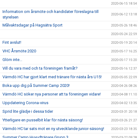
2020-06-15 18:54
Information om årsmöte och kandidater föreslagna till
2020-06-12 13:18
styrelsen
Målvaktsdagar på Hagsätra Sport
2020-05-26 18:46
2020-05-24 22:59
Fint avslut!
2020-05-19 20:14
VHC Årsmöte 2020
2020-05-17 16:25
Glöm inte...
2020-05-17 15:20
Vill du vara med och ta föreningen framåt?
2020-05-16 12:37
Värmdö HC har gjort klart med tränare för nästa års U15!
2020-05-05 22:09
Boka upp dig på Summer Camp 2020!
2020-04-26 08:26
Värmdö HC söker nya personer att ta föreningen vidare!
2020-04-08 11:10
Uppdatering Corona-virus
2020-04-02 13:35
Sprid lite glädje i dessa tider
2020-03-31 20:18
Ytterligare en pusselbit klar för nästa säsong!
2020-03-26 21:27
Värmdö HC tar sats mot en ny utvecklande junior-säsong!
2020-03-23 18:35
Summer Camp Huvudtränare Grupp 3
2020-03-22 09:28