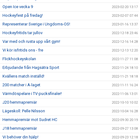
Open Ice vecka 9
2023-02-20 13:17
Hockeyfest på fredag!
2023-02-07 07:44
Representerar Sverige i Ungdoms-OS!
2023-01-16 13:37
Hockeyfritids tar jullov
2022-12-18 23:46
Var med och rusta upp vårt gym!
2022-12-16 14:28
Vi kör isfritids ons - fre
2022-12-13 12:20
Flickhockeyskolan
2022-11-27 11:08
Erbjudande från Hagsätra Sport
2022-11-24 18:10
Kvällens match inställd!
2022-11-21 18:18
200 matcher i A-laget
2022-11-11 16:24
Värmdöspelare i TV-pucksfinaler!
2022-11-06 13:01
J20 hemmapremiär
2022-10-10 10:02
Lägeskoll: Pelle Nilsson
2022-10-04 16:28
Hemmapremiär mot Sudret HC
2022-09-30 20:19
J18 hemmapremiär
2022-09-27 13:08
Vi behöver din hjälp!
2022-09-23 12:18