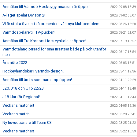
Anmälan till Värmdö Hockeygymnasium är öppen!
2022-09-08 16:39
A-laget spelar Divison 2!
2022-09-02 08:07
Vi är stolta över att få presentera vårt nya klubbemblem.
2022-08-26 15:20
Värmdöspelare till TV-pucken!
2022-08-21 21:07
Anmälan till Tre Kronors Hockeyskola är öppen!
2022-07-19 10:57
Värmdötalang prisad för sina insatser både på och utanför
2022-06-17 13:54
isen.
Årsmöte 2022
2022-06-03 15:51
Hockeyhandskar i Värmdö-design!
2022-05-11 19:36
Anmälan till årets sommarcamp öppen!
2022-04-11 22:29
J20, J18 och U16 22/23
2022-04-11 12:48
J18 klar för Regional!
2022-04-11 12:43
Veckans matcher!
2022-04-05 19:36
Veckans match!
2022-03-28 20:41
Ny huvudtränare till Team 08
2022-03-25 21:22
Veckans matcher!
2022-03-22 13:59