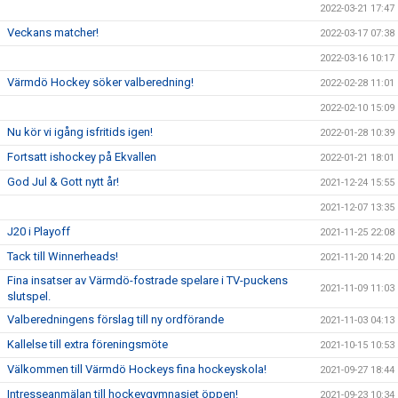
2022-03-21 17:47
Veckans matcher!
2022-03-17 07:38
2022-03-16 10:17
Värmdö Hockey söker valberedning!
2022-02-28 11:01
2022-02-10 15:09
Nu kör vi igång isfritids igen!
2022-01-28 10:39
Fortsatt ishockey på Ekvallen
2022-01-21 18:01
God Jul & Gott nytt år!
2021-12-24 15:55
2021-12-07 13:35
J20 i Playoff
2021-11-25 22:08
Tack till Winnerheads!
2021-11-20 14:20
Fina insatser av Värmdö-fostrade spelare i TV-puckens
2021-11-09 11:03
slutspel.
Valberedningens förslag till ny ordförande
2021-11-03 04:13
Kallelse till extra föreningsmöte
2021-10-15 10:53
Välkommen till Värmdö Hockeys fina hockeyskola!
2021-09-27 18:44
Intresseanmälan till hockeygymnasiet öppen!
2021-09-23 10:34