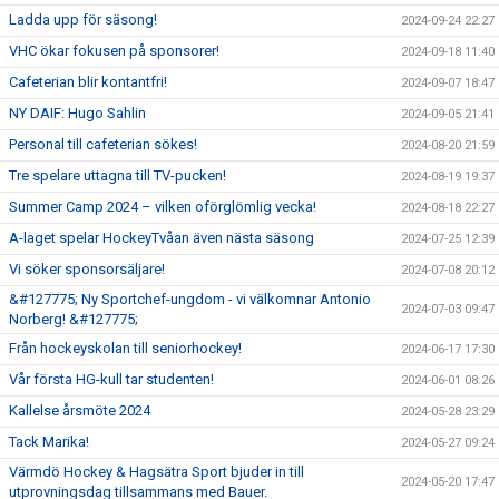
Ladda upp för säsong!
2024-09-24 22:27
VHC ökar fokusen på sponsorer!
2024-09-18 11:40
Cafeterian blir kontantfri!
2024-09-07 18:47
NY DAIF: Hugo Sahlin
2024-09-05 21:41
Personal till cafeterian sökes!
2024-08-20 21:59
Tre spelare uttagna till TV-pucken!
2024-08-19 19:37
Summer Camp 2024 – vilken oförglömlig vecka!
2024-08-18 22:27
A-laget spelar HockeyTvåan även nästa säsong
2024-07-25 12:39
Vi söker sponsorsäljare!
2024-07-08 20:12
&#127775; Ny Sportchef-ungdom - vi välkomnar Antonio
2024-07-03 09:47
Norberg! &#127775;
Från hockeyskolan till seniorhockey!
2024-06-17 17:30
Vår första HG-kull tar studenten!
2024-06-01 08:26
Kallelse årsmöte 2024
2024-05-28 23:29
Tack Marika!
2024-05-27 09:24
Värmdö Hockey & Hagsätra Sport bjuder in till
2024-05-20 17:47
utprovningsdag tillsammans med Bauer.