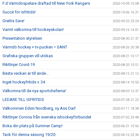
F.d Värmdöspelare draftad till New York Rangers
2020-10-09 15:08
Succé för isfritids!
2020-10-06 16:21
Grattis Sara!
2020-09-22 23:24
Varmt välkomna till hockeyskolan!
2020-09-16 14:01
Presentation styrelsen
2020-08-30 21:37
Värmdö hockey + tv-pucken = SANT
2020-08-26 20:38
Grafiska gruppen vill utökas
2020-08-21 10:17
Riktlinjer Covid-19
2020-08-20 10:51
Bästa veckan är till ände...
2020-08-15 21:15
Inget hockeyfritids v. 34
2020-08-14 10:50
Välkomna till de nya sportcheferna!
2020-08-03 15:37
LEDARE TILL ISFRITIDS
2020-07-28 21:22
Välkommen Edvin Nordberg, ny Ass Daif
2020-07-11 18:38
Riktlinjer Corona från svenska ishockeyförbundet
2020-07-02 23:48
Boka din plats på Summer Camp!
2020-06-21 10:56
Tack för denna säsong 19/20
2020-06-16 22:36