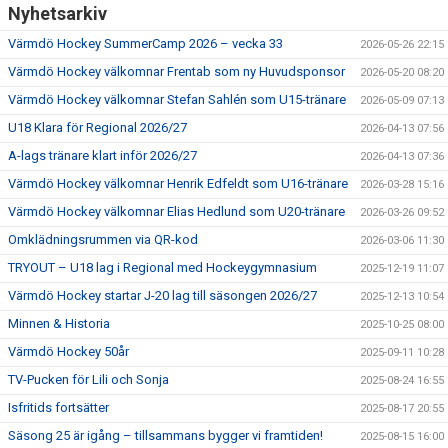
Nyhetsarkiv
Värmdö Hockey SummerCamp 2026 – vecka 33
2026-05-26 22:15
Värmdö Hockey välkomnar Frentab som ny Huvudsponsor
2026-05-20 08:20
Värmdö Hockey välkomnar Stefan Sahlén som U15-tränare
2026-05-09 07:13
U18 Klara för Regional 2026/27
2026-04-13 07:56
A-lags tränare klart inför 2026/27
2026-04-13 07:36
Värmdö Hockey välkomnar Henrik Edfeldt som U16-tränare
2026-03-28 15:16
Värmdö Hockey välkomnar Elias Hedlund som U20-tränare
2026-03-26 09:52
Omklädningsrummen via QR-kod
2026-03-06 11:30
TRYOUT – U18 lag i Regional med Hockeygymnasium
2025-12-19 11:07
Värmdö Hockey startar J-20 lag till säsongen 2026/27
2025-12-13 10:54
Minnen & Historia
2025-10-25 08:00
Värmdö Hockey 50år
2025-09-11 10:28
TV-Pucken för Lili och Sonja
2025-08-24 16:55
Isfritids fortsätter
2025-08-17 20:55
Säsong 25 är igång – tillsammans bygger vi framtiden!
2025-08-15 16:00