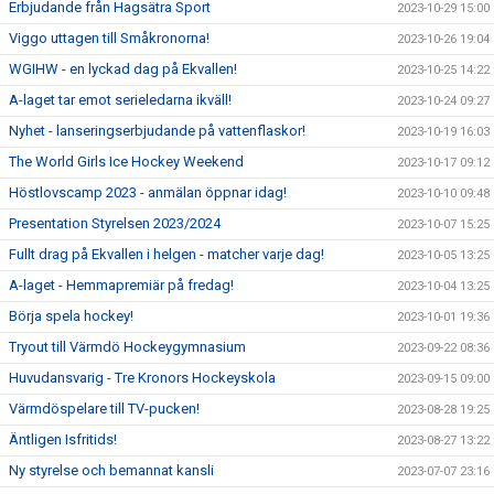
Erbjudande från Hagsätra Sport
2023-10-29 15:00
Viggo uttagen till Småkronorna!
2023-10-26 19:04
WGIHW - en lyckad dag på Ekvallen!
2023-10-25 14:22
A-laget tar emot serieledarna ikväll!
2023-10-24 09:27
Nyhet - lanseringserbjudande på vattenflaskor!
2023-10-19 16:03
The World Girls Ice Hockey Weekend
2023-10-17 09:12
Höstlovscamp 2023 - anmälan öppnar idag!
2023-10-10 09:48
Presentation Styrelsen 2023/2024
2023-10-07 15:25
Fullt drag på Ekvallen i helgen - matcher varje dag!
2023-10-05 13:25
A-laget - Hemmapremiär på fredag!
2023-10-04 13:25
Börja spela hockey!
2023-10-01 19:36
Tryout till Värmdö Hockeygymnasium
2023-09-22 08:36
Huvudansvarig - Tre Kronors Hockeyskola
2023-09-15 09:00
Värmdöspelare till TV-pucken!
2023-08-28 19:25
Äntligen Isfritids!
2023-08-27 13:22
Ny styrelse och bemannat kansli
2023-07-07 23:16