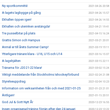
Ny sportkommitté
2021-04-26 20:58
A-lagets lagbygge på gång
2021-04-26 15:57
Ekhallen öppen igen!
2021-04-26 14:55
Ekhallen och uterinken avstängda!
2021-04-21 19:41
Tre pusselbitar på plats
2021-04-15 16:24
Grattis Simon och Hampus
2021-03-21 20:01
Anmäl er till årets Summer Camp!
2021-03-19 19:11
Ytterligare tränare klara - U16, U15 och U14
2021-03-16 15:07
A-lagshjälten
2021-03-15 22:11
Tränarna för J20 21-22 klara!
2021-03-02 15:24
Viktigt meddelande från Stockholms Ishockeyförbund
2021-02-24 21:08
Styrelseuppdrag
2021-02-04 10:23
Information om verksamheten från och med 2021-01-25
2021-01-23 21:01
Äntligen!
2021-01-15 20:51
God Jul & Gott Nytt År
2020-12-23 16:55
Ingen organiserad träning förrän efter den 24 januari
2020-12-23 13:22