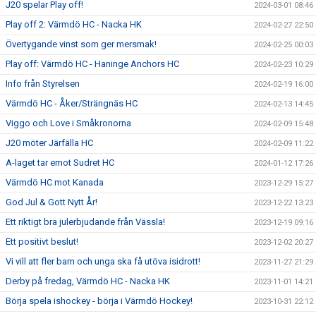
J20 spelar Play off!
2024-03-01 08:46
Play off 2: Värmdö HC - Nacka HK
2024-02-27 22:50
Övertygande vinst som ger mersmak!
2024-02-25 00:03
Play off: Värmdö HC - Haninge Anchors HC
2024-02-23 10:29
Info från Styrelsen
2024-02-19 16:00
Värmdö HC - Åker/Strängnäs HC
2024-02-13 14:45
Viggo och Love i Småkronorna
2024-02-09 15:48
J20 möter Järfälla HC
2024-02-09 11:22
A-laget tar emot Sudret HC
2024-01-12 17:26
Värmdö HC mot Kanada
2023-12-29 15:27
God Jul & Gott Nytt År!
2023-12-22 13:23
Ett riktigt bra julerbjudande från Vässla!
2023-12-19 09:16
Ett positivt beslut!
2023-12-02 20:27
Vi vill att fler barn och unga ska få utöva isidrott!
2023-11-27 21:29
Derby på fredag, Värmdö HC - Nacka HK
2023-11-01 14:21
Börja spela ishockey - börja i Värmdö Hockey!
2023-10-31 22:12