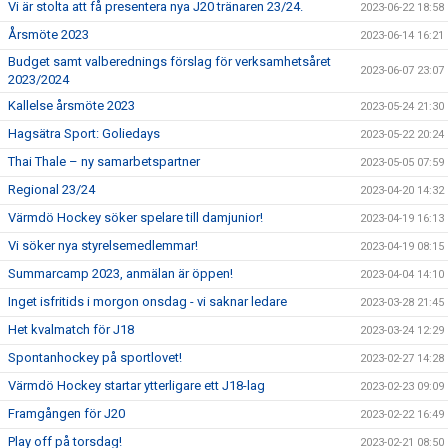
Vi är stolta att få presentera nya J20 tränaren 23/24.
2023-06-22 18:58
Årsmöte 2023
2023-06-14 16:21
Budget samt valberednings förslag för verksamhetsåret
2023-06-07 23:07
2023/2024
Kallelse årsmöte 2023
2023-05-24 21:30
Hagsätra Sport: Goliedays
2023-05-22 20:24
Thai Thale – ny samarbetspartner
2023-05-05 07:59
Regional 23/24
2023-04-20 14:32
Värmdö Hockey söker spelare till damjunior!
2023-04-19 16:13
Vi söker nya styrelsemedlemmar!
2023-04-19 08:15
Summarcamp 2023, anmälan är öppen!
2023-04-04 14:10
Inget isfritids i morgon onsdag - vi saknar ledare
2023-03-28 21:45
Het kvalmatch för J18
2023-03-24 12:29
Spontanhockey på sportlovet!
2023-02-27 14:28
Värmdö Hockey startar ytterligare ett J18-lag
2023-02-23 09:09
Framgången för J20
2023-02-22 16:49
Play off på torsdag!
2023-02-21 08:50