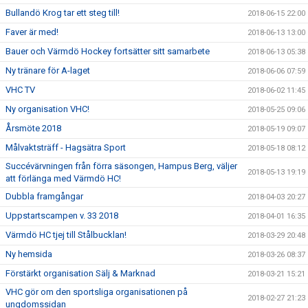
Bullandö Krog tar ett steg till!
2018-06-15 22:00
Faver är med!
2018-06-13 13:00
Bauer och Värmdö Hockey fortsätter sitt samarbete
2018-06-13 05:38
Ny tränare för A-laget
2018-06-06 07:59
VHC TV
2018-06-02 11:45
Ny organisation VHC!
2018-05-25 09:06
Årsmöte 2018
2018-05-19 09:07
Målvaktsträff - Hagsätra Sport
2018-05-18 08:12
Succévärvningen från förra säsongen, Hampus Berg, väljer
2018-05-13 19:19
att förlänga med Värmdö HC!
Dubbla framgångar
2018-04-03 20:27
Uppstartscampen v. 33 2018
2018-04-01 16:35
Värmdö HC tjej till Stålbucklan!
2018-03-29 20:48
Ny hemsida
2018-03-26 08:37
Förstärkt organisation Sälj & Marknad
2018-03-21 15:21
VHC gör om den sportsliga organisationen på
2018-02-27 21:23
ungdomssidan