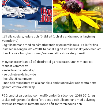
HISTORIA
DOKUMENT
MEDLEMSINFO
KONTAKT
...till alla spelare, ledare och föräldrar! (och alla andra med anknytning
Värmdö HC)
Jag tillsammans med en hårt arbetande styrelse vill tacka Er alla för fina
insatser säsongen 2017-2018. Ni har alla gjort ett fantastiskt jobb med att
utveckla våra barn/ungdomar/seniorer att ta stora steg framåt.
Vi syftar inte enbart då på de idrottsliga resultaten, utan vi menar att
resultat kommer av:
- inkluderande ledarskap
- se och utveckla individer
- ha roligt tillsammans
- inse och respektera att alla har olika ambitionsnivåer och stötta detta
genom ett bra ledarskap
På årsmötet valdes jag som ordförande för säsongen 2018-2019, jag
tackar ödmjukast för detta förtroende och tillsammans med delvis ny
styrelse kommer vi fortsätta jobba hårt för föreningens och