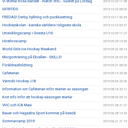
Vi stöttar Rosa Bandet - match VHC - Sudret på Lördag
2019-10-23 11:08
ISFRITIDS
2019-10-23 08:00
FREDAG! Derby, hyllning och puckkastning
2019-10-17 06:49
Hockeyskolan - kanske världens roligaste skola
2019-10-10 09:37
Utvecklingscamp i Gnesta U16
2019-10-09 11:27
Höstlovscamp
2019-09-29 19:30
World Girls Ice Hockey Weekend
2019-09-25 08:14
Morgonträning på Ekvallen - SKILLS!
2019-09-24 09:29
Föräldrautbildning
2019-09-21 08:50
Cafeterian
2019-09-19 20:58
Värmdö Hockey J18
2019-09-04 20:36
Information om Cafeterian inför starten av säsongen
2019-08-18 20:12
Kort info inför att hockey-säsongen startar
2019-08-09 09:10
VHC och ICA Maxi
2019-07-28 21:27
Bauer och Hagsätra Sport kommer på besök
2019-06-28 14:33
Sommarcamp 2019
2019-06-21 21:19