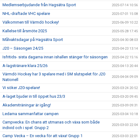
Medlemserbjudande från Hagsätra Sport
2025-07-14 10:56
NHL-draftade VHC spelare
2025-07-01 15:08
Välkommen till Värmdö hockey!
2025-06-09 10:22
Kallelse till årsmöte 2025
2025-05-28 17:45
Målvaktsdagar på Hagsätra Sport
2025-04-30 08:03
J20 – Säsongen 24/25
2025-04-23 13:14
Isfritids- sista dagarna innan ishallen stänger för säsongen
2025-04-22 15:16
A-lagstränare klara 25/26
2025-04-13 20:44
Värmdö Hockey har 3 spelare med i SM slutspelet för J20
2025-04-04 09:09
Nationell
Vi söker J20-spelare!
2025-03-24 20:52
A-laget bjuder in till öppet hus 23/3
2025-03-20 09:45
Akademiträningar är igång!
2025-03-09 09:31
Ledarna sammanfattar campen
2025-03-04 10:18
Campvecka: En chans att utmanas och växa som både
2025-03-03 22:04
individ och i spel. Grupp 2
Camp Vecka – En vecka för att växa! Grupp 1
2025-03-03 22:01