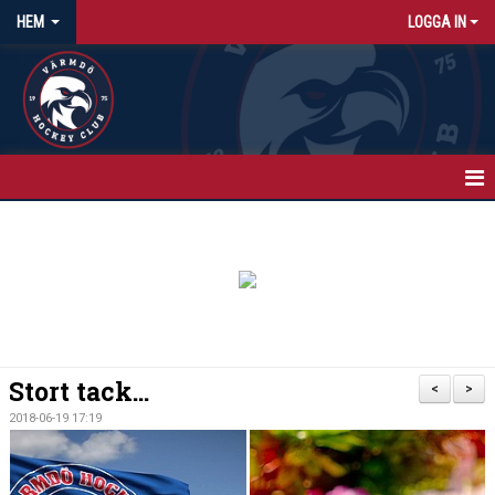
HEM
LOGGA IN
HEM
NYHETER
KALENDER
MATCHER
Stort tack...
<
>
ISTIDER
2018-06-19 17:19
OM KLUBBEN