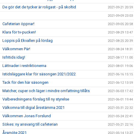
De gör det de tycker är roligast - på skoltid
2021-09-21 20:59
2021-09-09 23:03
Cafeterian öppnar!
2021-09-05 20:58
Klara för tv-pucken!
2021-08-29 13:47
Loppis på Ekvallen på lördag
2021-08-25 20:39
Välkommen Pär!
2021-08-24 18:31
Isfritids idag!
2021-08-17 11:00
Lättnader i restriktionerna
2021-08-01 19:06
Istidsläggare klar för säsongen 2021/2022
2021-06-16 15:15
Tack för den här säsongen
2021-06-12 13:59
Matcher, cuper och läger i mindre omfattning tillåts
2021-06-03 17:42
Valberedningens förslag till ny styrelse
2021-06-01 19:44
Välkomna till digial årsstämma 2021
2021-05-31 22:32
Välkommen Jonas Forslund
2021-05-24 22:41
Sökes: ny ansvarig till cafeterian
2021-05-21 22:16
Årsmöte 2021
2021-05-14 13:27