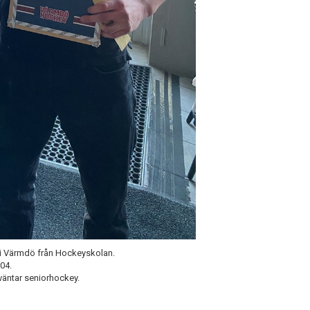
y i Värmdö från Hockeyskolan.
04.
 väntar seniorhockey.