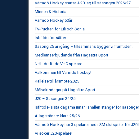
Värmdö Hockey startar J-20 lag till säsongen 2026/27
Minnen & Historia
Värmdö Hockey 50år
TV-Pucken för Lili och Sonja
Isfritids fortsätter
Säsong 25 är igång – tillsammans bygger vi framtiden!
Medlemserbjudande från Hagsätra Sport
NHL-draftade VHC spelare
Välkommen till Värmdö hockey!
Kallelse till årsmöte 2025
Målvaktsdagar på Hagsätra Sport
J20 – Säsongen 24/25
Isfritids- sista dagarna innan ishallen stänger för säsonge
A-lagstränare klara 25/26
Värmdö Hockey har 3 spelare med i SM slutspelet för J20 
Vi söker J20-spelare!