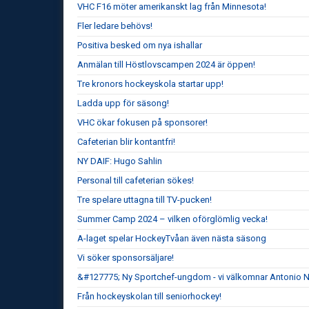
VHC F16 möter amerikanskt lag från Minnesota!
Fler ledare behövs!
Positiva besked om nya ishallar
Anmälan till Höstlovscampen 2024 är öppen!
Tre kronors hockeyskola startar upp!
Ladda upp för säsong!
VHC ökar fokusen på sponsorer!
Cafeterian blir kontantfri!
NY DAIF: Hugo Sahlin
Personal till cafeterian sökes!
Tre spelare uttagna till TV-pucken!
Summer Camp 2024 – vilken oförglömlig vecka!
A-laget spelar HockeyTvåan även nästa säsong
Vi söker sponsorsäljare!
&#127775; Ny Sportchef-ungdom - vi välkomnar Antonio 
Från hockeyskolan till seniorhockey!