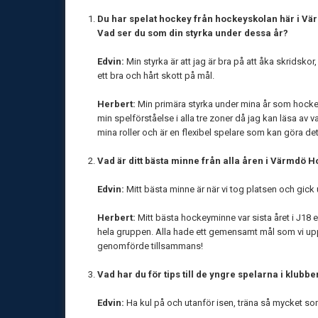
Du har spelat hockey från hockeyskolan här i Vä
Vad ser du som din styrka under dessa år?
Edvin:
Min styrka är att jag är bra på att åka skridskor,
ett bra och hårt skott på mål.
Herbert:
Min primära styrka under mina år som hockeys
min spelförståelse i alla tre zoner då jag kan läsa av v
mina roller och är en flexibel spelare som kan göra det 
Vad är ditt bästa minne från alla åren i Värmdö 
Edvin:
Mitt bästa minne är när vi tog platsen och gick 
Herbert:
Mitt bästa hockeyminne var sista året i J18 eli
hela gruppen. Alla hade ett gemensamt mål som vi up
genomförde tillsammans!
Vad har du för tips till de yngre spelarna i klubb
Edvin:
Ha kul på och utanför isen, träna så mycket so