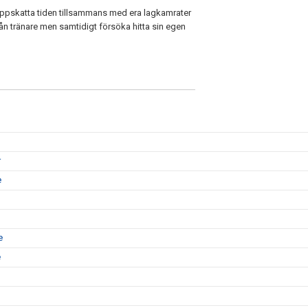
ppskatta tiden tillsammans med era lagkamrater
från tränare men samtidigt försöka hitta sin egen
r
e
e
e