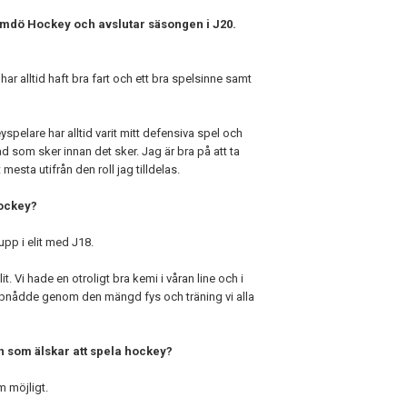
rmdö Hockey och avslutar säsongen i J20.
 har alltid haft bra fart och ett bra spelsinne samt
pelare har alltid varit mitt defensiva spel och
ad som sker innan det sker. Jag är bra på att ta
mesta utifrån den roll jag tilldelas.
Hockey?
upp i elit med J18.
t. Vi hade en otroligt bra kemi i våran line och i
pnådde genom den mängd fys och träning vi alla
en som älskar att spela hockey?
m möjligt.