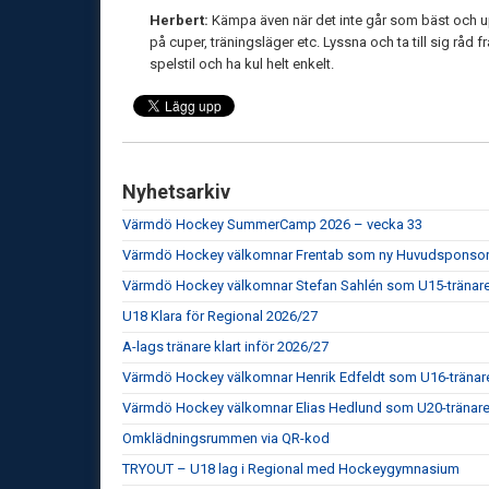
Herbert:
Kämpa även när det inte går som bäst och u
på cuper, träningsläger etc. Lyssna och ta till sig råd 
spelstil och ha kul helt enkelt.
Nyhetsarkiv
Värmdö Hockey SummerCamp 2026 – vecka 33
Värmdö Hockey välkomnar Frentab som ny Huvudsponso
Värmdö Hockey välkomnar Stefan Sahlén som U15-tränar
U18 Klara för Regional 2026/27
A-lags tränare klart inför 2026/27
Värmdö Hockey välkomnar Henrik Edfeldt som U16-tränar
Värmdö Hockey välkomnar Elias Hedlund som U20-tränar
Omklädningsrummen via QR-kod
TRYOUT – U18 lag i Regional med Hockeygymnasium