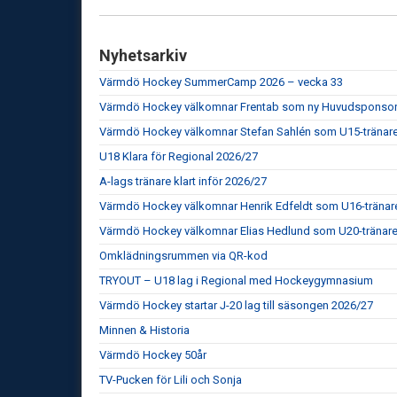
Nyhetsarkiv
Värmdö Hockey SummerCamp 2026 – vecka 33
Värmdö Hockey välkomnar Frentab som ny Huvudsponso
Värmdö Hockey välkomnar Stefan Sahlén som U15-tränar
U18 Klara för Regional 2026/27
A-lags tränare klart inför 2026/27
Värmdö Hockey välkomnar Henrik Edfeldt som U16-tränar
Värmdö Hockey välkomnar Elias Hedlund som U20-tränar
Omklädningsrummen via QR-kod
TRYOUT – U18 lag i Regional med Hockeygymnasium
Värmdö Hockey startar J-20 lag till säsongen 2026/27
Minnen & Historia
Värmdö Hockey 50år
TV-Pucken för Lili och Sonja