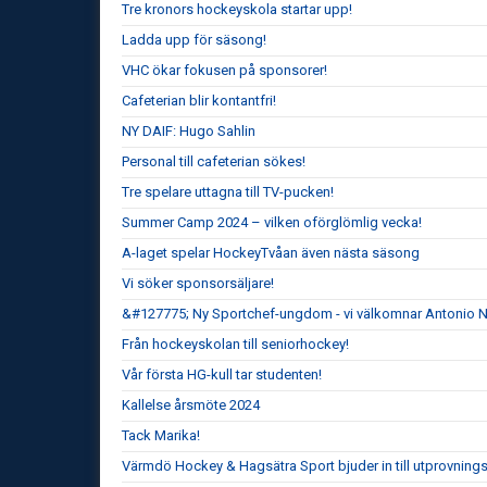
Tre kronors hockeyskola startar upp!
Ladda upp för säsong!
VHC ökar fokusen på sponsorer!
Cafeterian blir kontantfri!
NY DAIF: Hugo Sahlin
Personal till cafeterian sökes!
Tre spelare uttagna till TV-pucken!
Summer Camp 2024 – vilken oförglömlig vecka!
A-laget spelar HockeyTvåan även nästa säsong
Vi söker sponsorsäljare!
&#127775; Ny Sportchef-ungdom - vi välkomnar Antonio 
Från hockeyskolan till seniorhockey!
Vår första HG-kull tar studenten!
Kallelse årsmöte 2024
Tack Marika!
Värmdö Hockey & Hagsätra Sport bjuder in till utprovnin