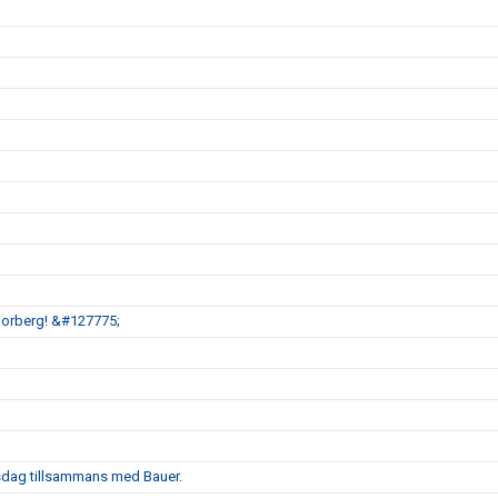
Norberg! &#127775;
gsdag tillsammans med Bauer.