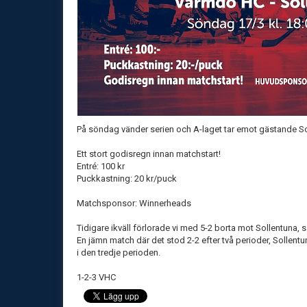
På söndag vänder serien och A-laget tar emot gästande Sol
Ett stort godisregn innan matchstart!
Entré: 100 kr
Puckkastning: 20 kr/puck
Matchsponsor: Winnerheads
Tidigare ikväll förlorade vi med 5-2 borta mot Sollentuna, 
En jämn match där det stod 2-2 efter två perioder, Sollent
i den tredje perioden.
1-2-3 VHC