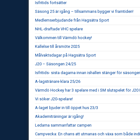
Isfritids fortsätter
Säsong 25 är igång – tillsammans bygger vi framtiden!
Medlemserbjudande från Hagsätra Sport
NHL-draftade VHC spelare
Välkommen till Värmdö hockey!
Kallelse till årsmöte 2025
Målvaktsdagar på Hagsätra Sport
J20 – Säsongen 24/25
Isfritids- sista dagarna innan ishallen stänger för säsonge
A-lagstränare klara 25/26
Värmdö Hockey har 3 spelare med i SM slutspelet för J20 
Vi söker J20-spelare!
A-laget bjuder in till öppet hus 23/3
Akademiträningar är igång!
Ledarna sammanfattar campen
Campvecka: En chans att utmanas och växa som både indiv