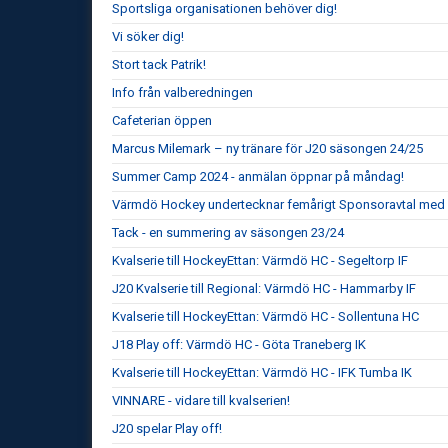
Sportsliga organisationen behöver dig!
Vi söker dig!
Stort tack Patrik!
Info från valberedningen
Cafeterian öppen
Marcus Milemark – ny tränare för J20 säsongen 24/25
Summer Camp 2024 - anmälan öppnar på måndag!
Värmdö Hockey undertecknar femårigt Sponsoravtal med 
Tack - en summering av säsongen 23/24
Kvalserie till HockeyEttan: Värmdö HC - Segeltorp IF
J20 Kvalserie till Regional: Värmdö HC - Hammarby IF
Kvalserie till HockeyEttan: Värmdö HC - Sollentuna HC
J18 Play off: Värmdö HC - Göta Traneberg IK
Kvalserie till HockeyEttan: Värmdö HC - IFK Tumba IK
VINNARE - vidare till kvalserien!
J20 spelar Play off!