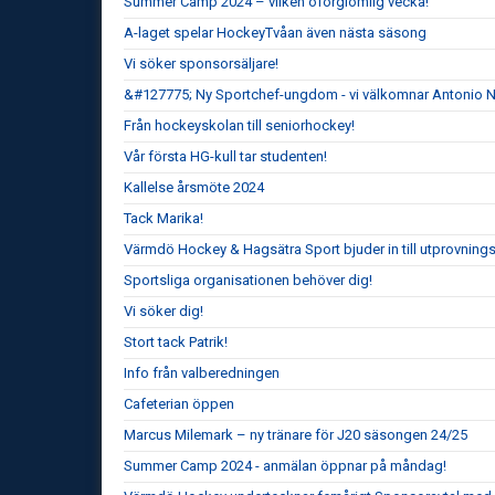
Summer Camp 2024 – vilken oförglömlig vecka!
A-laget spelar HockeyTvåan även nästa säsong
Vi söker sponsorsäljare!
&#127775; Ny Sportchef-ungdom - vi välkomnar Antonio 
Från hockeyskolan till seniorhockey!
Vår första HG-kull tar studenten!
Kallelse årsmöte 2024
Tack Marika!
Värmdö Hockey & Hagsätra Sport bjuder in till utprovnin
Sportsliga organisationen behöver dig!
Vi söker dig!
Stort tack Patrik!
Info från valberedningen
Cafeterian öppen
Marcus Milemark – ny tränare för J20 säsongen 24/25
Summer Camp 2024 - anmälan öppnar på måndag!