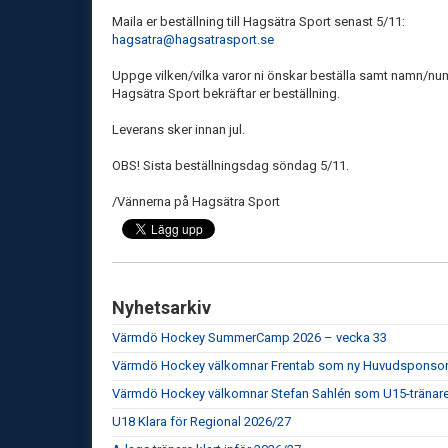
Maila er beställning till Hagsätra Sport senast 5/11:
hagsatra@hagsatrasport.se
Uppge vilken/vilka varor ni önskar beställa samt namn/nu
Hagsätra Sport bekräftar er beställning.
Leverans sker innan jul.
OBS! Sista beställningsdag söndag 5/11.
/Vännerna på Hagsätra Sport
Nyhetsarkiv
Värmdö Hockey SummerCamp 2026 – vecka 33
Värmdö Hockey välkomnar Frentab som ny Huvudsponso
Värmdö Hockey välkomnar Stefan Sahlén som U15-tränar
U18 Klara för Regional 2026/27