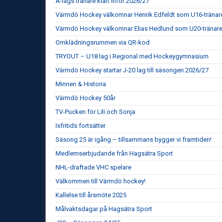
A-lags tränare klart inför 2026/27
Värmdö Hockey välkomnar Henrik Edfeldt som U16-tränar
Värmdö Hockey välkomnar Elias Hedlund som U20-tränar
Omklädningsrummen via QR-kod
TRYOUT – U18 lag i Regional med Hockeygymnasium
Värmdö Hockey startar J-20 lag till säsongen 2026/27
Minnen & Historia
Värmdö Hockey 50år
TV-Pucken för Lili och Sonja
Isfritids fortsätter
Säsong 25 är igång – tillsammans bygger vi framtiden!
Medlemserbjudande från Hagsätra Sport
NHL-draftade VHC spelare
Välkommen till Värmdö hockey!
Kallelse till årsmöte 2025
Målvaktsdagar på Hagsätra Sport