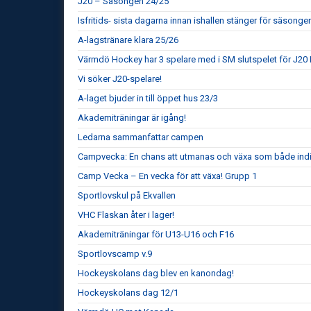
J20 – Säsongen 24/25
Isfritids- sista dagarna innan ishallen stänger för säsonge
A-lagstränare klara 25/26
Värmdö Hockey har 3 spelare med i SM slutspelet för J20 
Vi söker J20-spelare!
A-laget bjuder in till öppet hus 23/3
Akademiträningar är igång!
Ledarna sammanfattar campen
Campvecka: En chans att utmanas och växa som både indiv
Camp Vecka – En vecka för att växa! Grupp 1
Sportlovskul på Ekvallen
VHC Flaskan åter i lager!
Akademiträningar för U13-U16 och F16
Sportlovscamp v.9
Hockeyskolans dag blev en kanondag!
Hockeyskolans dag 12/1