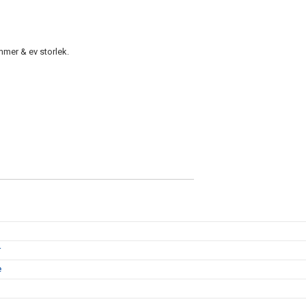
mmer & ev storlek.
r
e