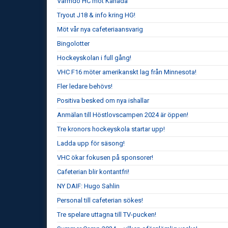
Värmdö HC mot Kanada
Tryout J18 & info kring HG!
Möt vår nya cafeteriaansvarig
Bingolotter
Hockeyskolan i full gång!
VHC F16 möter amerikanskt lag från Minnesota!
Fler ledare behövs!
Positiva besked om nya ishallar
Anmälan till Höstlovscampen 2024 är öppen!
Tre kronors hockeyskola startar upp!
Ladda upp för säsong!
VHC ökar fokusen på sponsorer!
Cafeterian blir kontantfri!
NY DAIF: Hugo Sahlin
Personal till cafeterian sökes!
Tre spelare uttagna till TV-pucken!