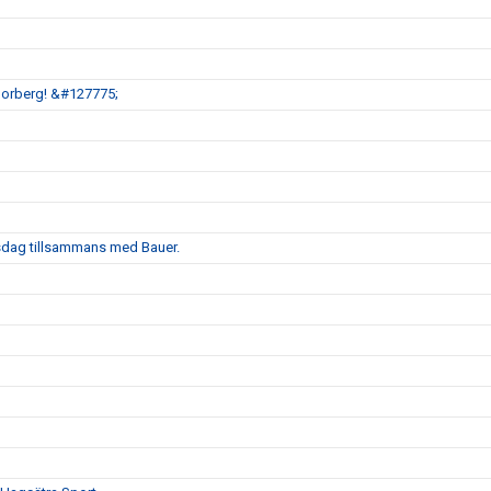
Norberg! &#127775;
gsdag tillsammans med Bauer.