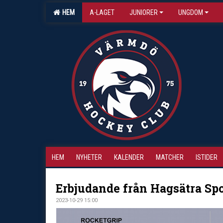
HEM
A-LAGET
JUNIORER
UNGDOM
HEM
NYHETER
KALENDER
MATCHER
ISTIDER
Erbjudande från Hagsätra Spo
2023-10-29 15:00