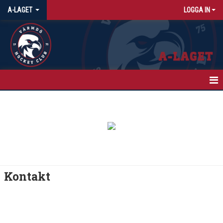
A-LAGET
LOGGA IN
HEM
NYHETER
KALENDER
MATCHER
Kontakt
TRUPPEN
BILDGALLERI