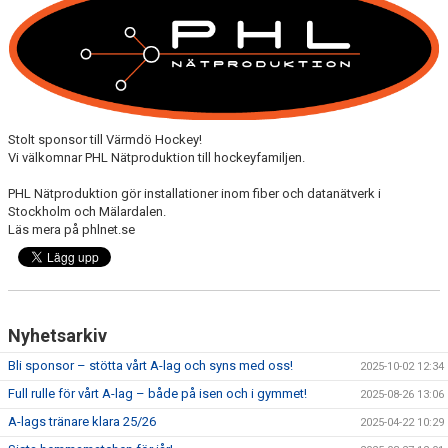
DOKUMENT
KONTAKT
GÄSTBOK
Stolt sponsor till Värmdö Hockey!
Vi välkomnar PHL Nätproduktion till hockeyfamiljen.
PHL Nätproduktion gör installationer inom fiber och datanätverk i
Stockholm och Mälardalen.
Läs mera på phlnet.se
Nyhetsarkiv
Bli sponsor – stötta vårt A-lag och syns med oss!
2025-10-02 12:34
Full rulle för vårt A-lag – både på isen och i gymmet!
2025-08-26 13:06
A-lags tränare klara 25/26
2025-04-22 10:29