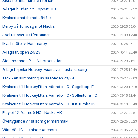
Sista hemmamatchen för iår!
2025-03-27 12:01
A-laget bjuder in till Öppet Hus
2025-03-21 07:12
Kvalseriematch mot Järfälla
2025-03-16 20:31
Derby på Torsdag mot Nacka!
2025-02-25 08:04
Joel tar över staffettpinnen....
2025-02-09 17:48
Ikväll möter vi Hammarby!
2024-10-25 08:17
A-lags truppen 24/25
2024-10-14 20:40
Stolt sponsor: PHL Nätproduktion
2024-09-29 21:21
A-laget spelar HockeyTvåan även nästa säsong
2024-07-25 12:49
Tack - en summering av säsongen 23/24
2024-03-27 22:03
Kvalserie till HockeyEttan: Värmdö HC - Segeltorp IF
2024-03-20 16:10
Kvalserie till HockeyEttan: Värmdö HC - Sollentuna HC
2024-03-15 21:44
Kvalserie till HockeyEttan: Värmdö HC - IFK Tumba IK
2024-03-13 08:43
Play off 2: Värmdö HC - Nacka HK
2024-02-27 22:51
Övertygande vinst som ger mersmak!
2024-02-25 00:23
Värmdö HC - Haninge Anchors
2024-02-05 22:15