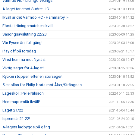
Värmdö HC - Lidingö Vikings
2024-01-19 16:00
A-laget tar emot Sudret HC
2024-01-13 11:03
Ikväll är det Värmdö HC - Hammarby IF
2023-10-10 14:32
Första träningsmatchen ikväll
2023-08-30 14:27
Säsongsavslutning 22/23
2023-05-09 14:25
Vår Fysen är i full gång!
2023-05-03 13:00
Play off på torsdag
2023-02-21 10:17
Vinst hemma mot Nynäs!
2023-02-08 19:47
Viktig seger för A-laget!
2023-01-25 08:36
Rycker i toppen efter en storseger!
2023-01-18 16:52
5:e nollan för Philip borta mot Åker/Strängnäs
2023-01-10 22:55
Lägeskoll: Pelle Nilsson
2022-10-11 23:33
Hemmapremiär ikväll!
2021-10-05 17:36
Laget 21/22
2021-10-04 10:44
Ispremiär 21-22!
2021-08-24 02:15
A-lagets lagbygge på gång
2021-04-26 16:21