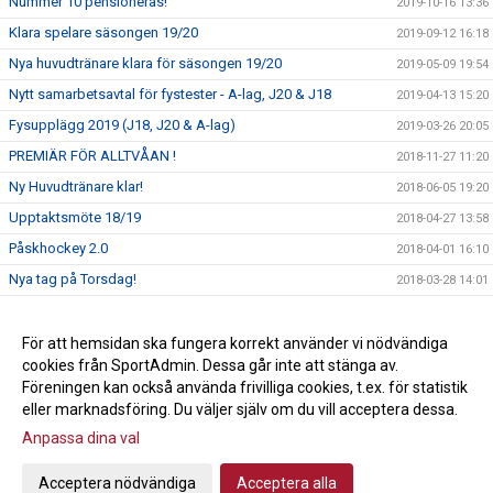
Nummer 10 pensioneras!
2019-10-16 13:36
Klara spelare säsongen 19/20
2019-09-12 16:18
Nya huvudtränare klara för säsongen 19/20
2019-05-09 19:54
Nytt samarbetsavtal för fystester - A-lag, J20 & J18
2019-04-13 15:20
Fysupplägg 2019 (J18, J20 & A-lag)
2019-03-26 20:05
PREMIÄR FÖR ALLTVÅAN !
2018-11-27 11:20
Ny Huvudtränare klar!
2018-06-05 19:20
Upptaktsmöte 18/19
2018-04-27 13:58
Påskhockey 2.0
2018-04-01 16:10
Nya tag på Torsdag!
2018-03-28 14:01
Kvalderby!
2018-03-23 18:24
Nu fyller vi hallen!
För att hemsidan ska fungera korrekt använder vi nödvändiga
2018-03-21 09:21
cookies från SportAdmin. Dessa går inte att stänga av.
11. 470 kr till mustaschkampen
2017-12-28 13:14
Föreningen kan också använda frivilliga cookies, t.ex. för statistik
eller marknadsföring. Du väljer själv om du vill acceptera dessa.
Anpassa dina val
Cookie-inställningar
Gå till Webbversion
Acceptera nödvändiga
Acceptera alla