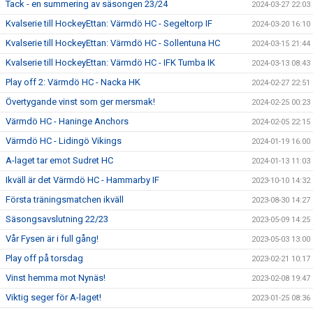
Tack - en summering av säsongen 23/24
2024-03-27 22:03
Kvalserie till HockeyEttan: Värmdö HC - Segeltorp IF
2024-03-20 16:10
Kvalserie till HockeyEttan: Värmdö HC - Sollentuna HC
2024-03-15 21:44
Kvalserie till HockeyEttan: Värmdö HC - IFK Tumba IK
2024-03-13 08:43
Play off 2: Värmdö HC - Nacka HK
2024-02-27 22:51
Övertygande vinst som ger mersmak!
2024-02-25 00:23
Värmdö HC - Haninge Anchors
2024-02-05 22:15
Värmdö HC - Lidingö Vikings
2024-01-19 16:00
A-laget tar emot Sudret HC
2024-01-13 11:03
Ikväll är det Värmdö HC - Hammarby IF
2023-10-10 14:32
Första träningsmatchen ikväll
2023-08-30 14:27
Säsongsavslutning 22/23
2023-05-09 14:25
Vår Fysen är i full gång!
2023-05-03 13:00
Play off på torsdag
2023-02-21 10:17
Vinst hemma mot Nynäs!
2023-02-08 19:47
Viktig seger för A-laget!
2023-01-25 08:36