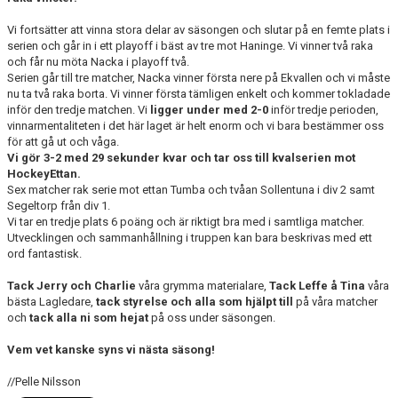
Vi fortsätter att vinna stora delar av säsongen och slutar på en femte plats i
serien och går in i ett playoff i bäst av tre mot Haninge. Vi vinner två raka
och får nu möta Nacka i playoff två.
Serien går till tre matcher, Nacka vinner första nere på Ekvallen och vi måste
nu ta två raka borta. Vi vinner första tämligen enkelt och kommer tokladade
inför den tredje matchen. Vi
ligger under med 2-0
inför tredje perioden,
vinnarmentaliteten i det här laget är helt enorm och vi bara bestämmer oss
för att gå ut och våga.
Vi gör 3-2 med 29 sekunder kvar och tar oss till kvalserien mot
HockeyEttan.
Sex matcher rak serie mot ettan Tumba och tvåan Sollentuna i div 2 samt
Segeltorp från div 1.
Vi tar en tredje plats 6 poäng och är riktigt bra med i samtliga matcher.
Utvecklingen och sammanhållning i truppen kan bara beskrivas med ett
ord fantastisk.
Tack Jerry och Charlie
våra grymma materialare,
Tack Leffe å Tina
våra
bästa Lagledare,
tack styrelse och alla som hjälpt till
på våra matcher
och
tack alla ni som hejat
på oss under säsongen.
Vem vet kanske syns vi nästa säsong!
//Pelle Nilsson