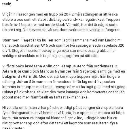
tack!
Vi går in i säsongen med en trupp på 20 + 2 målsättningen är att vi ska
etablera oss som ett stabilt div2 lag och undvika negativt kval. Truppen
består av 16 spelare med moderklubb Värmdö, tror det är något sorts
rekord i sig. Det bevisar att vår ungdomsverksamhet verkligen fungerar.
Stommen i laget är 02 kullen
som jag tillsammans med Kim Lindholm
tränat och coachat sen U16 och som för två säsonger sedan spelade J20
div 1. Steget till senior hockey är ganska stor men dessa grabbar har
verkligen utvecklats och tagit sig an uppgiften på rätt sätt.
Vi får tillbaks
bröderna Ahlin
och
Hampus Berg
från Brödernas HC.
Adam Björklund
och
Marcus Nylander
från Segeltorp samtliga med en
bakgrund i Värmdö
. Med det stärker vi upp truppen rejält från tidigare
säsong.
Johan Sörman
som är headcoach för lag nord i tv-pucken
kommer in i truppen med en jä… energi efter att ha tagit guld med sitt gäng
i slutet på oktober. Helt klart den mest kunniga och kompetenta coach jag
jobbat med men framförallt en fantastisk människa.
Ni vet alla om bristen vi har på istider tidigt på säsongen så vi spelar bara
fyra träningsmatcher två hemma två borta, inte optimalt men bara att köpa
läget. När serien väl börjar så blandar å ger vi lite, Lidingö borta blir ett
riktigt bottennapp och efter det tar vi ett lagmöte som resulterar i
fyra
raka vinster.