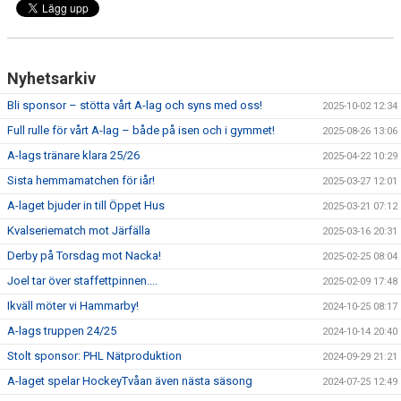
Nyhetsarkiv
Bli sponsor – stötta vårt A-lag och syns med oss!
2025-10-02 12:34
Full rulle för vårt A-lag – både på isen och i gymmet!
2025-08-26 13:06
A-lags tränare klara 25/26
2025-04-22 10:29
Sista hemmamatchen för iår!
2025-03-27 12:01
A-laget bjuder in till Öppet Hus
2025-03-21 07:12
Kvalseriematch mot Järfälla
2025-03-16 20:31
Derby på Torsdag mot Nacka!
2025-02-25 08:04
Joel tar över staffettpinnen....
2025-02-09 17:48
Ikväll möter vi Hammarby!
2024-10-25 08:17
A-lags truppen 24/25
2024-10-14 20:40
Stolt sponsor: PHL Nätproduktion
2024-09-29 21:21
A-laget spelar HockeyTvåan även nästa säsong
2024-07-25 12:49