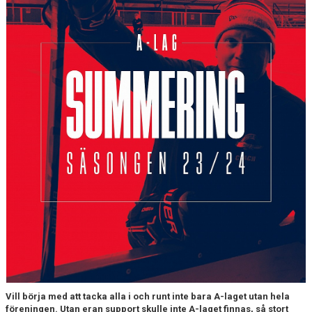
DOKUMENT
KONTAKT
GÄSTBOK
Vill börja med att tacka alla i och runt inte bara A-laget utan hela
föreningen. Utan eran support skulle inte A-laget finnas, så stort