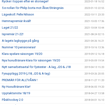
Rycker i toppen efter en storseger!
2023-01-18 16:52
5:e nollan för Philip borta mot Åker/Strängnäs
2023-01-10 22:55
Lägeskoll: Pelle Nilsson
2022-10-11 23:33
Hemmapremiär ikväll!
2021-10-05 17:36
Laget 21/22
2021-10-04 10:44
Ispremiär 21-22!
2021-08-24 02:15
A-lagets lagbygge på gång
2021-04-26 16:21
Nummer 10 pensioneras!
2019-10-16 13:36
Klara spelare säsongen 19/20
2019-09-12 16:18
Nya huvudtränare klara för säsongen 19/20
2019-05-09 19:54
Nytt samarbetsavtal för fystester - A-lag, J20 & J18
2019-04-13 15:20
Fysupplägg 2019 (J18, J20 & A-lag)
2019-03-26 20:05
PREMIÄR FÖR ALLTVÅAN !
2018-11-27 11:20
Ny Huvudtränare klar!
2018-06-05 19:20
Upptaktsmöte 18/19
2018-04-27 13:58
Påskhockey 2.0
2018-04-01 16:10