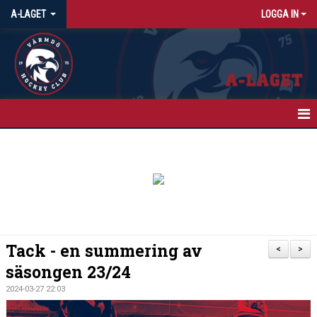
A-LAGET
LOGGA IN
HEM
NYHETER
KALENDER
MATCHER
Tack - en summering av
<
>
TRUPPEN
säsongen 23/24
2024-03-27 22:03
BILDGALLERI