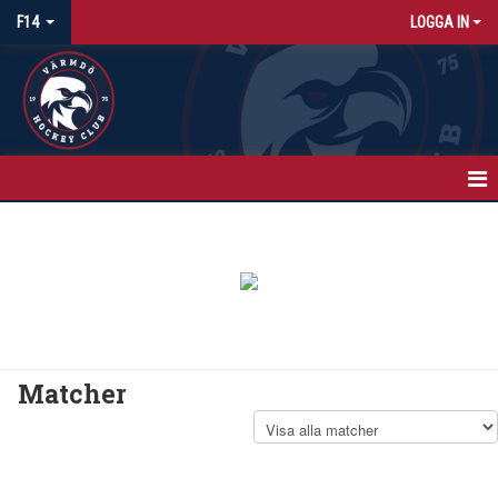
F14
LOGGA IN
HEM
KALENDER
MATCHER
TRUPPEN
Matcher
BILDGALLERI
KONTAKT