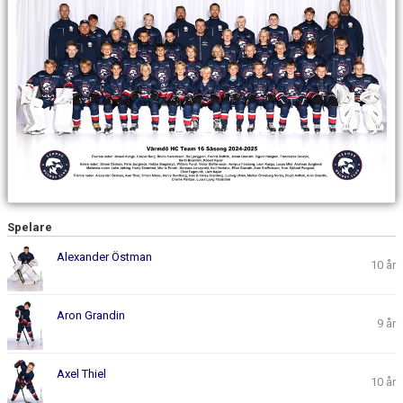
DOKUMENT
KONTAKT
Spelare
Alexander Östman
10 år
Aron Grandin
9 år
Axel Thiel
10 år