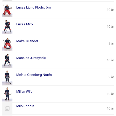
Lucas Ljung Flodström
10 år
Lucas Miró
10 år
Malte Telander
9 år
Mateusz Jurczynski
10 år
Melker Önneberg Norén
9 år
Milian Wiidh
10 år
Milo Rhodin
10 år