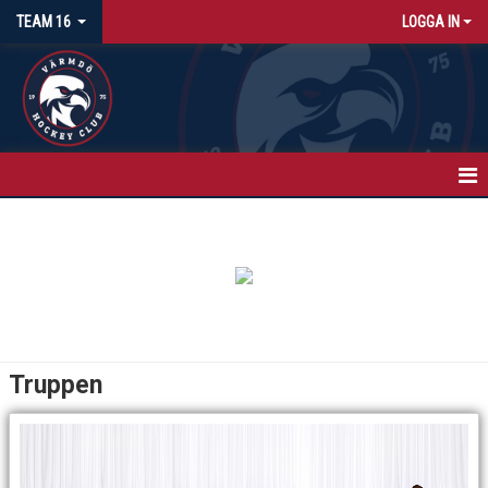
TEAM 16
LOGGA IN
HEM
NYHETER
KALENDER
MATCHER
Truppen
TRUPPEN
BILDGALLERI