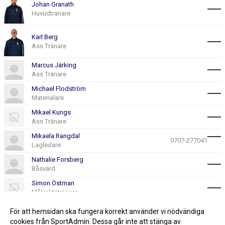
Johan Granath
Huvudtränare
Karl Berg
Ass Tränare
Marcus Järking
Ass Tränare
Michael Flodström
Materialare
Mikael Kungs
Ass Tränare
Mikaela Rangdal
0707-277041
Lagledare
Nathalie Forsberg
Båsvärd
Simon Östman
Målvaktstränare
Zandra Pantzar
För att hemsidan ska fungera korrekt använder vi nödvändiga
Ans. Materialare/Kassör
cookies från SportAdmin. Dessa går inte att stänga av.