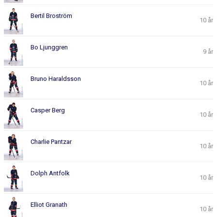
Bertil Broström
10 år
Bo Ljunggren
9 år
Bruno Haraldsson
10 år
Casper Berg
10 år
Charlie Pantzar
10 år
Dolph Antfolk
10 år
Elliot Granath
10 år