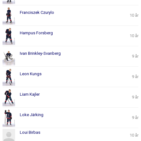
Franciszek Czurylo
10 år
Hampus Forsberg
10 år
Ivan Brinkley-Svanberg
9 år
Leon Kungs
9 år
Liam Kajler
9 år
Loke Järking
9 år
Loui Birbas
10 år