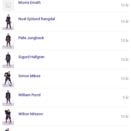
Morris Ernsth
10 år
Noel Sjölund Rangdal
10 år
Pelle Jungbeck
10 år
Sigurd Hallgren
10 år
Simon Mikes
10 år
William Purcil
9 år
Wilton Nilsson
10 år