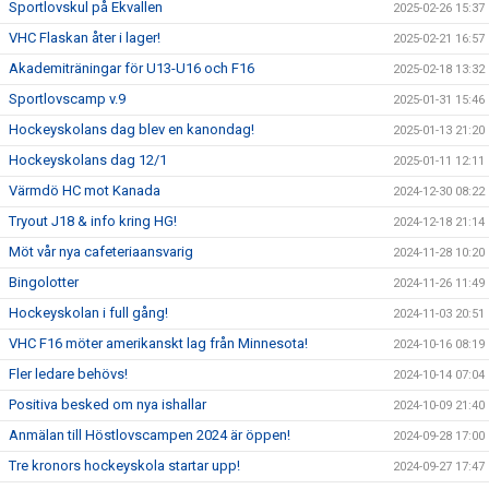
Sportlovskul på Ekvallen
2025-02-26 15:37
VHC Flaskan åter i lager!
2025-02-21 16:57
Akademiträningar för U13-U16 och F16
2025-02-18 13:32
Sportlovscamp v.9
2025-01-31 15:46
Hockeyskolans dag blev en kanondag!
2025-01-13 21:20
Hockeyskolans dag 12/1
2025-01-11 12:11
Värmdö HC mot Kanada
2024-12-30 08:22
Tryout J18 & info kring HG!
2024-12-18 21:14
Möt vår nya cafeteriaansvarig
2024-11-28 10:20
Bingolotter
2024-11-26 11:49
Hockeyskolan i full gång!
2024-11-03 20:51
VHC F16 möter amerikanskt lag från Minnesota!
2024-10-16 08:19
Fler ledare behövs!
2024-10-14 07:04
Positiva besked om nya ishallar
2024-10-09 21:40
Anmälan till Höstlovscampen 2024 är öppen!
2024-09-28 17:00
Tre kronors hockeyskola startar upp!
2024-09-27 17:47