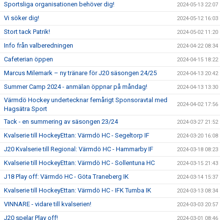
Sportsliga organisationen behöver dig!
2024-05-13 22:07
Vi söker dig!
2024-05-12 16:03
Stort tack Patrik!
2024-05-02 11:20
Info från valberedningen
2024-04-22 08:34
Cafeterian öppen
2024-04-15 18:22
Marcus Milemark – ny tränare för J20 säsongen 24/25
2024-04-13 20:42
Summer Camp 2024 - anmälan öppnar på måndag!
2024-04-13 13:30
Värmdö Hockey undertecknar femårigt Sponsoravtal med
2024-04-02 17:56
Hagsätra Sport
Tack - en summering av säsongen 23/24
2024-03-27 21:52
Kvalserie till HockeyEttan: Värmdö HC - Segeltorp IF
2024-03-20 16:08
J20 Kvalserie till Regional: Värmdö HC - Hammarby IF
2024-03-18 08:23
Kvalserie till HockeyEttan: Värmdö HC - Sollentuna HC
2024-03-15 21:43
J18 Play off: Värmdö HC - Göta Traneberg IK
2024-03-14 15:37
Kvalserie till HockeyEttan: Värmdö HC - IFK Tumba IK
2024-03-13 08:34
VINNARE - vidare till kvalserien!
2024-03-03 20:57
J20 spelar Play off!
2024-03-01 08:46