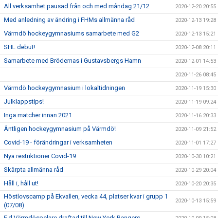
All verksamhet pausad från och med måndag 21/12
2020-12-20 20:55
Med anledning av ändring i FHMs allmänna råd
2020-12-13 19:28
Värmdö hockeygymnasiums samarbete med G2
2020-12-13 15:21
SHL debut!
2020-12-08 20:11
Samarbete med Brödernas i Gustavsbergs Hamn
2020-12-01 14:53
2020-11-26 08:45
Värmdö hockeygymnasium i lokaltidningen
2020-11-19 15:30
Julklappstips!
2020-11-19 09:24
Inga matcher innan 2021
2020-11-16 20:33
Äntligen hockeygymnasium på Värmdö!
2020-11-09 21:52
Covid-19 - förändringar i verksamheten
2020-11-01 17:27
Nya restriktioner Covid-19
2020-10-30 10:21
Skärpta allmänna råd
2020-10-29 20:04
Håll i, håll ut!
2020-10-20 20:35
Höstlovscamp på Ekvallen, vecka 44, platser kvar i grupp 1
2020-10-13 15:59
(07/08)
F.d Värmdöspelare draftad till New York Rangers