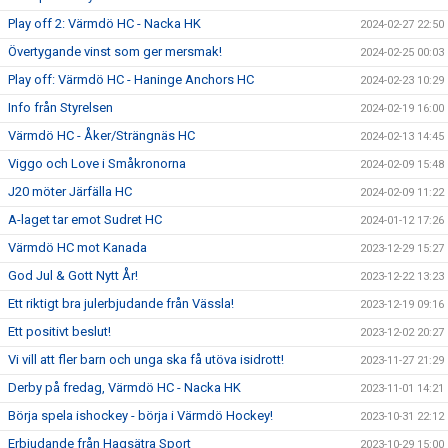
Play off 2: Värmdö HC - Nacka HK
2024-02-27 22:50
Övertygande vinst som ger mersmak!
2024-02-25 00:03
Play off: Värmdö HC - Haninge Anchors HC
2024-02-23 10:29
Info från Styrelsen
2024-02-19 16:00
Värmdö HC - Åker/Strängnäs HC
2024-02-13 14:45
Viggo och Love i Småkronorna
2024-02-09 15:48
J20 möter Järfälla HC
2024-02-09 11:22
A-laget tar emot Sudret HC
2024-01-12 17:26
Värmdö HC mot Kanada
2023-12-29 15:27
God Jul & Gott Nytt År!
2023-12-22 13:23
Ett riktigt bra julerbjudande från Vässla!
2023-12-19 09:16
Ett positivt beslut!
2023-12-02 20:27
Vi vill att fler barn och unga ska få utöva isidrott!
2023-11-27 21:29
Derby på fredag, Värmdö HC - Nacka HK
2023-11-01 14:21
Börja spela ishockey - börja i Värmdö Hockey!
2023-10-31 22:12
Erbjudande från Hagsätra Sport
2023-10-29 15:00