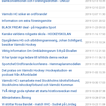
Barnkonventionen och Föreningsidrotten - UNICEF
2019-12-13 10:39
2019-12-10 22:01
Värmdö HC söker en ordförande!
2019-12-07 11:30
Information om extra föreningsmöte
2019-12-01 20:52
BLACK FRIDAY deal - på Hagsätra Sport
2019-11-23 09:53
Kanske världens roligaste skola - HOCKEYSKOLAN
2019-11-16 17:50
Djurgårdens HG och utbildningsansvarig, Johan Schillgard,
2019-11-15 10:24
besöker Värmdö Hockey
Viktig Information Om Omklädningsrum 5-8 på Ekvallen
2019-11-12 21:50
Vi har tyvärr inga ledare till Isfritids denna veckan
2019-11-11 06:13
Sportchef/Ordförande konferens - Hemmaplansmodellen
2019-11-09 20:32
Det pratas om Värmdö Hockey i Hockeystudion- en
2019-11-05 15:39
podcast från Aftonbladet
Värmdö HC i samarbete med Stockholms Idrottsförbund,
2019-10-30 17:03
Stockholms Ishockeyförbund och Värmdö Kommun
TVÅ riktigt goda nyheter att starta höstlovsveckan med
2019-10-28 07:38
Allmänhetens Åkning
2019-10-28 07:04
Vi stöttar Rosa Bandet - match VHC - Sudret på Lördag
2019-10-23 11:08