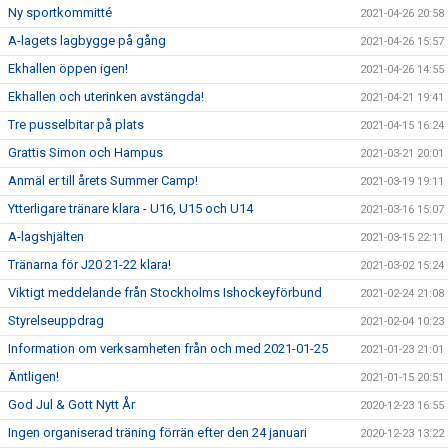
Ny sportkommitté
2021-04-26 20:58
A-lagets lagbygge på gång
2021-04-26 15:57
Ekhallen öppen igen!
2021-04-26 14:55
Ekhallen och uterinken avstängda!
2021-04-21 19:41
Tre pusselbitar på plats
2021-04-15 16:24
Grattis Simon och Hampus
2021-03-21 20:01
Anmäl er till årets Summer Camp!
2021-03-19 19:11
Ytterligare tränare klara - U16, U15 och U14
2021-03-16 15:07
A-lagshjälten
2021-03-15 22:11
Tränarna för J20 21-22 klara!
2021-03-02 15:24
Viktigt meddelande från Stockholms Ishockeyförbund
2021-02-24 21:08
Styrelseuppdrag
2021-02-04 10:23
Information om verksamheten från och med 2021-01-25
2021-01-23 21:01
Äntligen!
2021-01-15 20:51
God Jul & Gott Nytt År
2020-12-23 16:55
Ingen organiserad träning förrän efter den 24 januari
2020-12-23 13:22