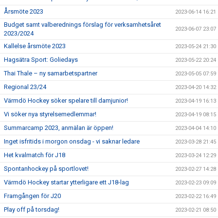
Årsmöte 2023
2023-06-14 16:21
Budget samt valberednings förslag för verksamhetsåret
2023-06-07 23:07
2023/2024
Kallelse årsmöte 2023
2023-05-24 21:30
Hagsätra Sport: Goliedays
2023-05-22 20:24
Thai Thale – ny samarbetspartner
2023-05-05 07:59
Regional 23/24
2023-04-20 14:32
Värmdö Hockey söker spelare till damjunior!
2023-04-19 16:13
Vi söker nya styrelsemedlemmar!
2023-04-19 08:15
Summarcamp 2023, anmälan är öppen!
2023-04-04 14:10
Inget isfritids i morgon onsdag - vi saknar ledare
2023-03-28 21:45
Het kvalmatch för J18
2023-03-24 12:29
Spontanhockey på sportlovet!
2023-02-27 14:28
Värmdö Hockey startar ytterligare ett J18-lag
2023-02-23 09:09
Framgången för J20
2023-02-22 16:49
Play off på torsdag!
2023-02-21 08:50