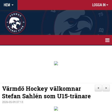
HEM
LOGGA IN
HEM
NYHETER
KALENDER
MATCHER
Värmdö Hockey välkomnar
<
>
ISTIDER
Stefan Sahlén som U15-tränare
2026-05-09 07:13
OM KLUBBEN