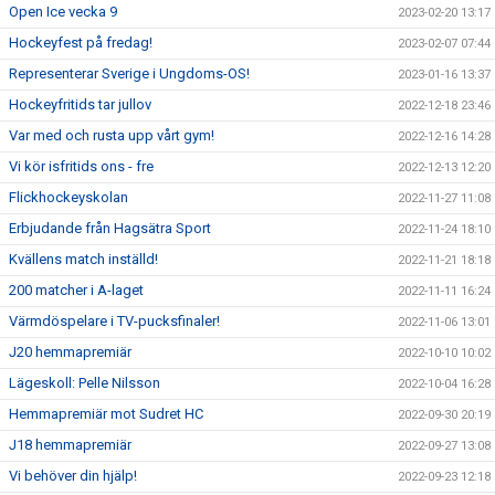
Open Ice vecka 9
2023-02-20 13:17
Hockeyfest på fredag!
2023-02-07 07:44
Representerar Sverige i Ungdoms-OS!
2023-01-16 13:37
Hockeyfritids tar jullov
2022-12-18 23:46
Var med och rusta upp vårt gym!
2022-12-16 14:28
Vi kör isfritids ons - fre
2022-12-13 12:20
Flickhockeyskolan
2022-11-27 11:08
Erbjudande från Hagsätra Sport
2022-11-24 18:10
Kvällens match inställd!
2022-11-21 18:18
200 matcher i A-laget
2022-11-11 16:24
Värmdöspelare i TV-pucksfinaler!
2022-11-06 13:01
J20 hemmapremiär
2022-10-10 10:02
Lägeskoll: Pelle Nilsson
2022-10-04 16:28
Hemmapremiär mot Sudret HC
2022-09-30 20:19
J18 hemmapremiär
2022-09-27 13:08
Vi behöver din hjälp!
2022-09-23 12:18