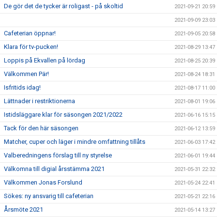
De gör det de tycker är roligast - på skoltid
2021-09-21 20:59
2021-09-09 23:03
Cafeterian öppnar!
2021-09-05 20:58
Klara för tv-pucken!
2021-08-29 13:47
Loppis på Ekvallen på lördag
2021-08-25 20:39
Välkommen Pär!
2021-08-24 18:31
Isfritids idag!
2021-08-17 11:00
Lättnader i restriktionerna
2021-08-01 19:06
Istidsläggare klar för säsongen 2021/2022
2021-06-16 15:15
Tack för den här säsongen
2021-06-12 13:59
Matcher, cuper och läger i mindre omfattning tillåts
2021-06-03 17:42
Valberedningens förslag till ny styrelse
2021-06-01 19:44
Välkomna till digial årsstämma 2021
2021-05-31 22:32
Välkommen Jonas Forslund
2021-05-24 22:41
Sökes: ny ansvarig till cafeterian
2021-05-21 22:16
Årsmöte 2021
2021-05-14 13:27