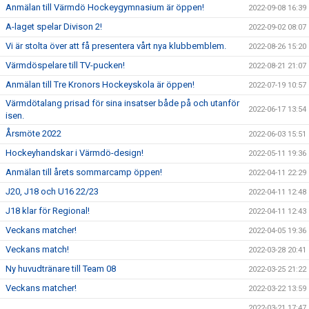
Anmälan till Värmdö Hockeygymnasium är öppen!
2022-09-08 16:39
A-laget spelar Divison 2!
2022-09-02 08:07
Vi är stolta över att få presentera vårt nya klubbemblem.
2022-08-26 15:20
Värmdöspelare till TV-pucken!
2022-08-21 21:07
Anmälan till Tre Kronors Hockeyskola är öppen!
2022-07-19 10:57
Värmdötalang prisad för sina insatser både på och utanför
2022-06-17 13:54
isen.
Årsmöte 2022
2022-06-03 15:51
Hockeyhandskar i Värmdö-design!
2022-05-11 19:36
Anmälan till årets sommarcamp öppen!
2022-04-11 22:29
J20, J18 och U16 22/23
2022-04-11 12:48
J18 klar för Regional!
2022-04-11 12:43
Veckans matcher!
2022-04-05 19:36
Veckans match!
2022-03-28 20:41
Ny huvudtränare till Team 08
2022-03-25 21:22
Veckans matcher!
2022-03-22 13:59
2022-03-21 17:47