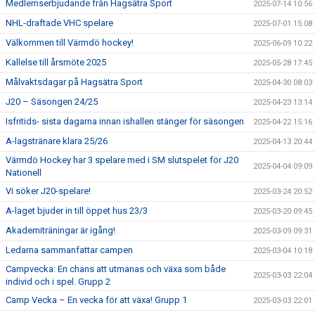
Medlemserbjudande från Hagsätra Sport
2025-07-14 10:56
NHL-draftade VHC spelare
2025-07-01 15:08
Välkommen till Värmdö hockey!
2025-06-09 10:22
Kallelse till årsmöte 2025
2025-05-28 17:45
Målvaktsdagar på Hagsätra Sport
2025-04-30 08:03
J20 – Säsongen 24/25
2025-04-23 13:14
Isfritids- sista dagarna innan ishallen stänger för säsongen
2025-04-22 15:16
A-lagstränare klara 25/26
2025-04-13 20:44
Värmdö Hockey har 3 spelare med i SM slutspelet för J20
2025-04-04 09:09
Nationell
Vi söker J20-spelare!
2025-03-24 20:52
A-laget bjuder in till öppet hus 23/3
2025-03-20 09:45
Akademiträningar är igång!
2025-03-09 09:31
Ledarna sammanfattar campen
2025-03-04 10:18
Campvecka: En chans att utmanas och växa som både
2025-03-03 22:04
individ och i spel. Grupp 2
Camp Vecka – En vecka för att växa! Grupp 1
2025-03-03 22:01