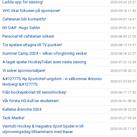
Ladda upp för säsong!
2024-09-24 22:27
VHC ökar fokusen på sponsorer!
2024-09-18 11:40
Cafeterian blir kontantfri!
2024-09-07 18:47
NY DAIF: Hugo Sahlin
2024-09-05 21:41
Personal till cafeterian sökes!
2024-08-20 21:59
Tre spelare uttagna till TV-pucken!
2024-08-19 19:37
Summer Camp 2024 – vilken oförglömlig vecka!
2024-08-18 22:27
A-laget spelar HockeyTvåan även nästa säsong
2024-07-25 12:39
Vi söker sponsorsäljare!
2024-07-08 20:12
&#127775; Ny Sportchef-ungdom - vi välkomnar Antonio
2024-07-03 09:47
Norberg! &#127775;
Från hockeyskolan till seniorhockey!
2024-06-17 17:30
Vår första HG-kull tar studenten!
2024-06-01 08:26
Kallelse årsmöte 2024
2024-05-28 23:29
Tack Marika!
2024-05-27 09:24
Värmdö Hockey & Hagsätra Sport bjuder in till
2024-05-20 17:47
utprovningsdag tillsammans med Bauer.