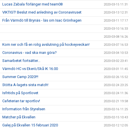
Lucas Zabala förlänger med team08
2020-03-15 11:31
VIKTIGT! Beslut med anledning av Coronaviruset
2020-03-13 12:31
Från Värmdö till Brynäs - läs om Isac Grönhagen
2020-03-11 17:17
2020-03-10 16:33
2020-03-08 16:26
Kom ner och få en rolig avslutning på hockeyveckan!
2020-03-07 16:53
Coronavirus - vad ska man göra?
2020-03-04 10:53
Samarbetet fortsätter...
2020-03-02 23:41
Värmdö HC vs Ekerö/Skå IK 16.00
2020-03-01 11:45
Summer Camp 2020!!!
2020-02-26 15:52
Stötta A-lagets sista match!
2020-02-24 23:25
Isfritids på Sportlovet
2020-02-24 11:36
Cafeterian tar sportlov!
2020-02-21 19:58
Information från Styrelsen
2020-02-16 11:25
Matcher på Ekvallen
2020-02-15 10:43
Galej på Ekvallen 15 februari 2020
2020-02-12 12:05