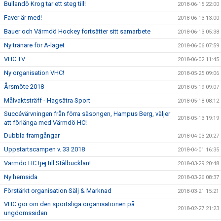
Bullandö Krog tar ett steg till!
2018-06-15 22:00
Faver är med!
2018-06-13 13:00
Bauer och Värmdö Hockey fortsätter sitt samarbete
2018-06-13 05:38
Ny tränare för A-laget
2018-06-06 07:59
VHC TV
2018-06-02 11:45
Ny organisation VHC!
2018-05-25 09:06
Årsmöte 2018
2018-05-19 09:07
Målvaktsträff - Hagsätra Sport
2018-05-18 08:12
Succévärvningen från förra säsongen, Hampus Berg, väljer
2018-05-13 19:19
att förlänga med Värmdö HC!
Dubbla framgångar
2018-04-03 20:27
Uppstartscampen v. 33 2018
2018-04-01 16:35
Värmdö HC tjej till Stålbucklan!
2018-03-29 20:48
Ny hemsida
2018-03-26 08:37
Förstärkt organisation Sälj & Marknad
2018-03-21 15:21
VHC gör om den sportsliga organisationen på
2018-02-27 21:23
ungdomssidan