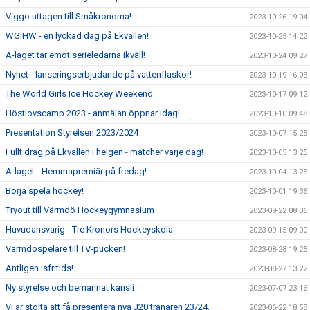
Viggo uttagen till Småkronorna!
2023-10-26 19:04
WGIHW - en lyckad dag på Ekvallen!
2023-10-25 14:22
A-laget tar emot serieledarna ikväll!
2023-10-24 09:27
Nyhet - lanseringserbjudande på vattenflaskor!
2023-10-19 16:03
The World Girls Ice Hockey Weekend
2023-10-17 09:12
Höstlovscamp 2023 - anmälan öppnar idag!
2023-10-10 09:48
Presentation Styrelsen 2023/2024
2023-10-07 15:25
Fullt drag på Ekvallen i helgen - matcher varje dag!
2023-10-05 13:25
A-laget - Hemmapremiär på fredag!
2023-10-04 13:25
Börja spela hockey!
2023-10-01 19:36
Tryout till Värmdö Hockeygymnasium
2023-09-22 08:36
Huvudansvarig - Tre Kronors Hockeyskola
2023-09-15 09:00
Värmdöspelare till TV-pucken!
2023-08-28 19:25
Äntligen Isfritids!
2023-08-27 13:22
Ny styrelse och bemannat kansli
2023-07-07 23:16
Vi är stolta att få presentera nya J20 tränaren 23/24.
2023-06-22 18:58