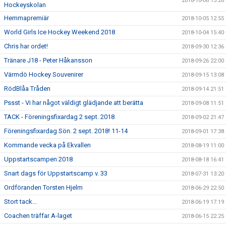
2018-10-06 13:26
Hockeyskolan
Hemmapremiär
2018-10-05 12:55
World Girls Ice Hockey Weekend 2018
2018-10-04 15:40
Chris har ordet!
2018-09-30 12:36
Tränare J18 - Peter Håkansson
2018-09-26 22:00
Värmdö Hockey Souvenirer
2018-09-15 13:08
RödBlåa Tråden
2018-09-14 21:51
Pssst - Vi har något väldigt glädjande att berätta
2018-09-08 11:51
TACK - Föreningsfixardag 2 sept. 2018
2018-09-02 21:47
Föreningsfixardag Sön. 2 sept. 2018! 11-14
2018-09-01 17:38
Kommande vecka på Ekvallen
2018-08-19 11:00
Uppstartscampen 2018
2018-08-18 16:41
Snart dags för Uppstartscamp v. 33
2018-07-31 13:20
Ordföranden Torsten Hjelm
2018-06-29 22:50
Stort tack...
2018-06-19 17:19
Coachen träffar A-laget
2018-06-15 22:25