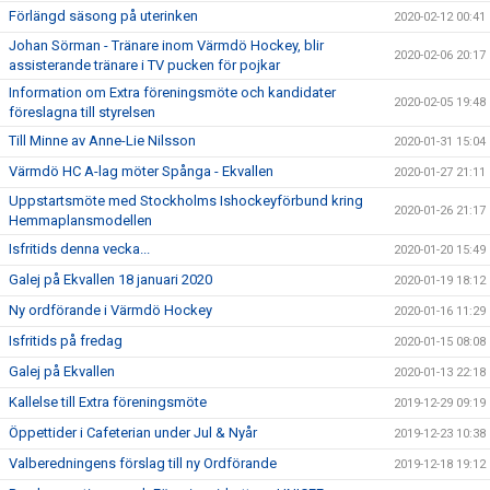
Förlängd säsong på uterinken
2020-02-12 00:41
Johan Sörman - Tränare inom Värmdö Hockey, blir
2020-02-06 20:17
assisterande tränare i TV pucken för pojkar
Information om Extra föreningsmöte och kandidater
2020-02-05 19:48
föreslagna till styrelsen
Till Minne av Anne-Lie Nilsson
2020-01-31 15:04
Värmdö HC A-lag möter Spånga - Ekvallen
2020-01-27 21:11
Uppstartsmöte med Stockholms Ishockeyförbund kring
2020-01-26 21:17
Hemmaplansmodellen
Isfritids denna vecka...
2020-01-20 15:49
Galej på Ekvallen 18 januari 2020
2020-01-19 18:12
Ny ordförande i Värmdö Hockey
2020-01-16 11:29
Isfritids på fredag
2020-01-15 08:08
Galej på Ekvallen
2020-01-13 22:18
Kallelse till Extra föreningsmöte
2019-12-29 09:19
Öppettider i Cafeterian under Jul & Nyår
2019-12-23 10:38
Valberedningens förslag till ny Ordförande
2019-12-18 19:12