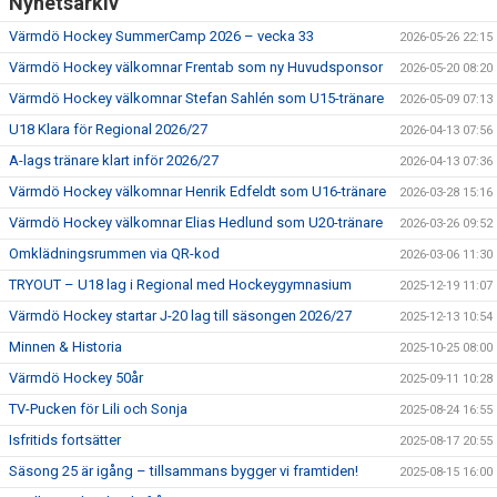
Nyhetsarkiv
Värmdö Hockey SummerCamp 2026 – vecka 33
2026-05-26 22:15
Värmdö Hockey välkomnar Frentab som ny Huvudsponsor
2026-05-20 08:20
Värmdö Hockey välkomnar Stefan Sahlén som U15-tränare
2026-05-09 07:13
U18 Klara för Regional 2026/27
2026-04-13 07:56
A-lags tränare klart inför 2026/27
2026-04-13 07:36
Värmdö Hockey välkomnar Henrik Edfeldt som U16-tränare
2026-03-28 15:16
Värmdö Hockey välkomnar Elias Hedlund som U20-tränare
2026-03-26 09:52
Omklädningsrummen via QR-kod
2026-03-06 11:30
TRYOUT – U18 lag i Regional med Hockeygymnasium
2025-12-19 11:07
Värmdö Hockey startar J-20 lag till säsongen 2026/27
2025-12-13 10:54
Minnen & Historia
2025-10-25 08:00
Värmdö Hockey 50år
2025-09-11 10:28
TV-Pucken för Lili och Sonja
2025-08-24 16:55
Isfritids fortsätter
2025-08-17 20:55
Säsong 25 är igång – tillsammans bygger vi framtiden!
2025-08-15 16:00