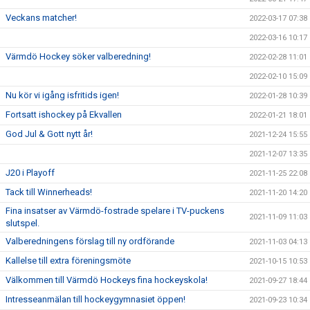
Veckans matcher!
2022-03-17 07:38
2022-03-16 10:17
Värmdö Hockey söker valberedning!
2022-02-28 11:01
2022-02-10 15:09
Nu kör vi igång isfritids igen!
2022-01-28 10:39
Fortsatt ishockey på Ekvallen
2022-01-21 18:01
God Jul & Gott nytt år!
2021-12-24 15:55
2021-12-07 13:35
J20 i Playoff
2021-11-25 22:08
Tack till Winnerheads!
2021-11-20 14:20
Fina insatser av Värmdö-fostrade spelare i TV-puckens
2021-11-09 11:03
slutspel.
Valberedningens förslag till ny ordförande
2021-11-03 04:13
Kallelse till extra föreningsmöte
2021-10-15 10:53
Välkommen till Värmdö Hockeys fina hockeyskola!
2021-09-27 18:44
Intresseanmälan till hockeygymnasiet öppen!
2021-09-23 10:34