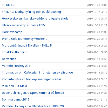
ISFRITIDS
2019-10-23 08:00
FREDAG! Derby, hyllning och puckkastning
2019-10-17 06:49
Hockeyskolan - kanske världens roligaste skola
2019-10-10 09:37
Utvecklingscamp i Gnesta U16
2019-10-09 11:27
Höstlovscamp
2019-09-29 19:30
World Girls Ice Hockey Weekend
2019-09-25 08:14
Morgonträning på Ekvallen - SKILLS!
2019-09-24 09:29
Föräldrautbildning
2019-09-21 08:50
Cafeterian
2019-09-19 20:58
Värmdö Hockey J18
2019-09-04 20:36
Information om Cafeterian inför starten av säsongen
2019-08-18 20:12
Kort info inför att hockey-säsongen startar
2019-08-09 09:10
VHC och ICA Maxi
2019-07-28 21:27
Bauer och Hagsätra Sport kommer på besök
2019-06-28 14:33
Sommarcamp 2019
2019-06-21 21:19
Värmdö Hockeys nya Styrelse för 2019/2020
2019-06-20 16:46