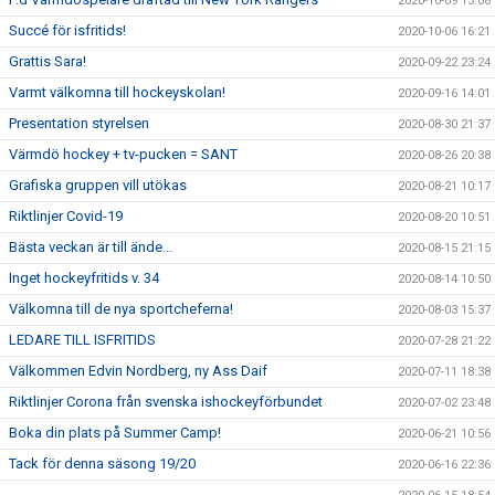
2020-10-09 15:08
Succé för isfritids!
2020-10-06 16:21
Grattis Sara!
2020-09-22 23:24
Varmt välkomna till hockeyskolan!
2020-09-16 14:01
Presentation styrelsen
2020-08-30 21:37
Värmdö hockey + tv-pucken = SANT
2020-08-26 20:38
Grafiska gruppen vill utökas
2020-08-21 10:17
Riktlinjer Covid-19
2020-08-20 10:51
Bästa veckan är till ände...
2020-08-15 21:15
Inget hockeyfritids v. 34
2020-08-14 10:50
Välkomna till de nya sportcheferna!
2020-08-03 15:37
LEDARE TILL ISFRITIDS
2020-07-28 21:22
Välkommen Edvin Nordberg, ny Ass Daif
2020-07-11 18:38
Riktlinjer Corona från svenska ishockeyförbundet
2020-07-02 23:48
Boka din plats på Summer Camp!
2020-06-21 10:56
Tack för denna säsong 19/20
2020-06-16 22:36