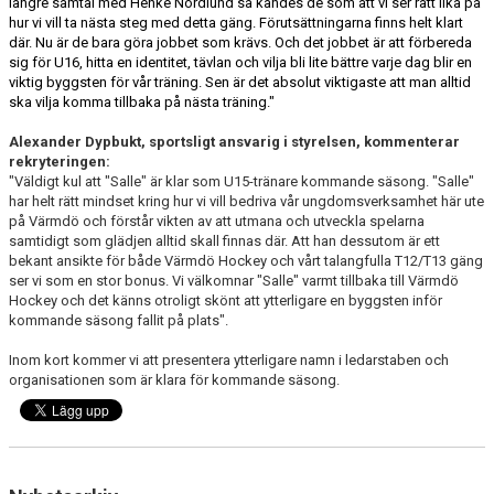
längre samtal med Henke Nordlund så kändes de som att vi ser rätt lika på
hur vi vill ta nästa steg med detta gäng. Förutsättningarna finns helt klart
där. Nu är de bara göra jobbet som krävs. Och det jobbet är att förbereda
sig för U16, hitta en identitet, tävlan och vilja bli lite bättre varje dag blir en
viktig byggsten för vår träning. Sen är det absolut viktigaste att man alltid
ska vilja komma tillbaka på nästa träning."
Alexander Dypbukt, sportsligt ansvarig i styrelsen, kommenterar
rekryteringen:
"Väldigt kul att "Salle" är klar som U15-tränare kommande säsong. "Salle"
har helt rätt mindset kring hur vi vill bedriva vår ungdomsverksamhet här ute
på Värmdö och förstår vikten av att utmana och utveckla spelarna
samtidigt som glädjen alltid skall finnas där. Att han dessutom är ett
bekant ansikte för både Värmdö Hockey och vårt talangfulla T12/T13 gäng
ser vi som en stor bonus. Vi välkomnar "Salle" varmt tillbaka till Värmdö
Hockey och det känns otroligt skönt att ytterligare en byggsten inför
kommande säsong fallit på plats".
Inom kort kommer vi att presentera ytterligare namn i ledarstaben och
organisationen som är klara för kommande säsong.