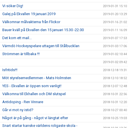
Vi söker Dig!
2019-01-31 15:10
Galej på Ekvallen 19 januari 2019
2019-01-20 13:29
Välkomnar målvakterna från Flickor
2019-01-16 21:02
Bauer kväll på Ekvallen den 15 januari 15.30 -22.00
2019-01-11 16:09
Det kom ett mail...
2019-01-07 17:53
Värmdö Hockeyspelare uttagen till Stålbucklan
2019-01-03 17:06
Strömmen är tillbaka !!!
2019-01-02 10:44
2019-01-02 09:42
Isfritids!!!
2018-12-18 19:31
Möt styrelsemedlemmen - Mats Holmsten
2018-12-10 18:52
YES - Ekvallen är öppen som vanligt!
2018-12-07 12:48
Välkomna till Ekhallen och DM slutspel
2018-10-31 22:56
Antidoping - Ren Vinnare
2018-10-31 12:20
Går vi mot ny istid?
2018-10-27 00:40
Något är på gång - något vi längtat efter
2018-10-25 19:03
Snart startar kanske världens roligaste skola -