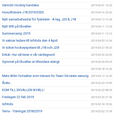
Värmdö Hockey handske
2019-06-01 16:32
Huvudtränare J18 2019/2020
2019-04-16 20:56
Nytt samarbetsavtal för fystester - A-lag, J20 & J18
2019-04-13 15:24
Nytt Wifi på Ekvallen
2019-04-11 15:33
Summercamp 2019
2019-04-11 12:15
Vi saknar ledare till Isfritids den 4 April
2019-04-03 16:36
Vi söker hockeyspelare till J18 och J20!
2019-03-27 09:33
Enkät- Hur väl lever vi vår värdegrund
2019-03-24 20:05
Gymmet på Ekvallen är tillsvidare stängt
2019-03-24 09:23
2019-03-18 16:26
Mats Ahlin fortsätter som tränare för Team 04 nästa säsong
2019-03-12 16:20
Årets...
2019-02-23 19:09
KOM TILL EKVALLEN IKVÄLL!
2019-02-22 08:59
Fredagen 22 feb 2019
2019-02-20 21:56
Isfritids
2019-02-18 18:26
Tema - Träningar 2018/2019
2019-02-02 15:34