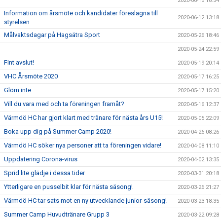
2020-06-15 18:54
Information om årsmöte och kandidater föreslagna till
2020-06-12 13:18
styrelsen
Målvaktsdagar på Hagsätra Sport
2020-05-26 18:46
2020-05-24 22:59
Fint avslut!
2020-05-19 20:14
VHC Årsmöte 2020
2020-05-17 16:25
Glöm inte...
2020-05-17 15:20
Vill du vara med och ta föreningen framåt?
2020-05-16 12:37
Värmdö HC har gjort klart med tränare för nästa års U15!
2020-05-05 22:09
Boka upp dig på Summer Camp 2020!
2020-04-26 08:26
Värmdö HC söker nya personer att ta föreningen vidare!
2020-04-08 11:10
Uppdatering Corona-virus
2020-04-02 13:35
Sprid lite glädje i dessa tider
2020-03-31 20:18
Ytterligare en pusselbit klar för nästa säsong!
2020-03-26 21:27
Värmdö HC tar sats mot en ny utvecklande junior-säsong!
2020-03-23 18:35
Summer Camp Huvudtränare Grupp 3
2020-03-22 09:28