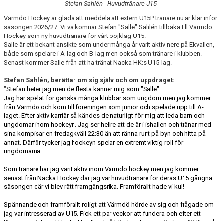
Stefan Sahlén - Huvudtränare U15
HISTORIA
Värmdö Hockey är glada att meddela att extern U15P tränare nu är klar inför
säsongen 2026/27. Vi välkomnar Stefan "Salle" Sahlén tillbaka till Värmdö
DOKUMENT
Hockey som ny huvudtränare för vårt pojklag U15.
Salle är ett bekant ansikte som under många år varit aktiv nere på Ekvallen,
MEDLEMSINFO
både som spelare i A-lag och B-lag men också som tränare i klubben.
Senast kommer Salle från att ha tränat Nacka HK:s U15-lag.
KONTAKT
Stefan Sahlén, berättar om sig själv och om uppdraget:
"
Stefan heter jag men de flesta känner mig som "Salle".
Jag har spelat för ganska många klubbar som ungdom men jag kommer
från Värmdö och kom till föreningen som junior och spelade upp till A-
laget. Efter aktiv karriär så kändes de naturligt för mig att leda barn och
ungdomar inom hockeyn. Jag ser hellre att de är i ishallen och tränar med
sina kompisar en fredagkväll 22:30 än att ränna runt på byn och hitta på
annat. Därför tycker jag hockeyn spelar en extremt viktig roll för
ungdomarna.
Som tränare har jag varit aktiv inom Värmdö hockey men jag kommer
senast från Nacka Hockey där jag var huvudtränare för deras U15 gångna
säsongen där vi blev rätt framgångsrika. Framförallt hade vi kul!
Spännande och framförallt roligt att Värmdö hörde av sig och frågade om
jag var intresserad av U15. Fick ett par veckor att fundera och efter ett