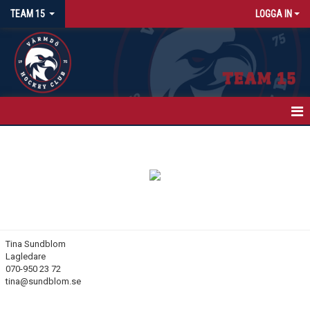
TEAM 15
LOGGA IN
HEM
NYHETER
KALENDER
TRUPPEN
Tina Sundblom
Lagledare
BILDGALLERI
070-950 23 72
tina@sundblom.se
DOKUMENT