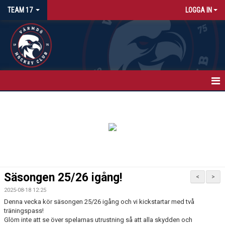
TEAM 17
LOGGA IN
HEM
NYHETER
KALENDER
MATCHER
Säsongen 25/26 igång!
<
>
TRUPPEN
2025-08-18 12:25
Denna vecka kör säsongen 25/26 igång och vi kickstartar med två
BILDGALLERI
träningspass!
Glöm inte att se över spelarnas utrustning så att alla skydden och