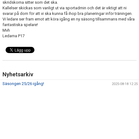
skridskorna sitter som det ska.
DOKUMENT
Kallelser skickas som vanligt ut via sportadmin och det är viktigt att ni
svarar på dom för att vi ska kunna få ihop bra planeringar inför träningen.
KONTAKT
Vi ledare ser fram emot att köra igång en ny säsong tillsammans med våra
fantastiska spelare!
Mvh
Ledarna P17
Nyhetsarkiv
Säsongen 25/26 igång!
2025-08-18 12:25