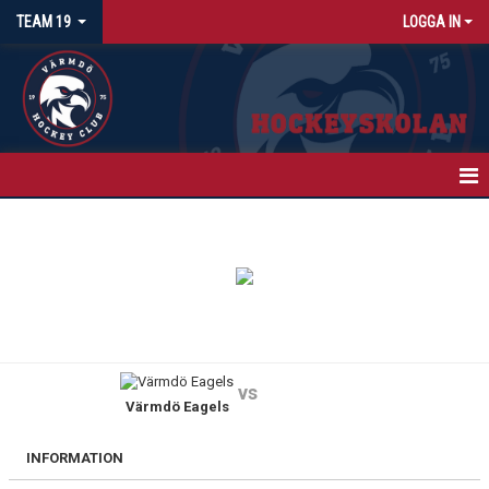
TEAM 19
LOGGA IN
HEM
NYHETER
KALENDER
BILDGALLERI
vs
Värmdö Eagels
KONTAKT
INFORMATION