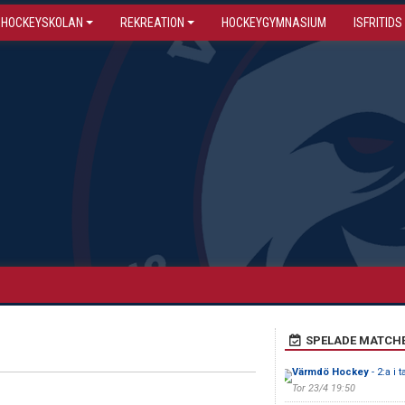
HOCKEYSKOLAN
REKREATION
HOCKEYGYMNASIUM
ISFRITIDS
SPELADE MATCH
Värmdö Hockey
- 2:a i 
Tor 23/4 19:50