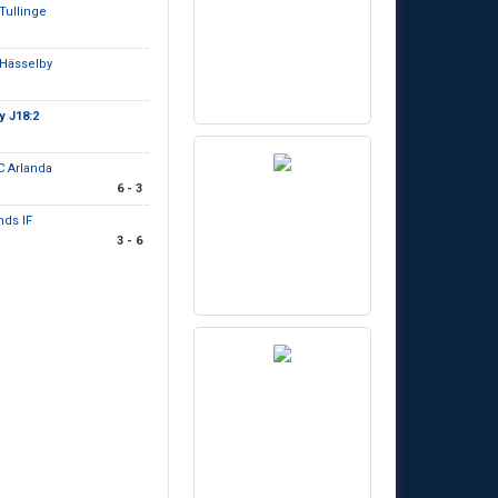
 Tullinge
 Hässelby
 J18:2
C Arlanda
6 - 3
nds IF
3 - 6