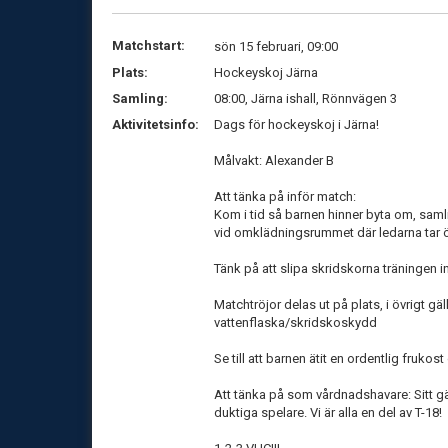
Matchstart:
sön 15 februari, 09:00
Plats:
Hockeyskoj Järna
Samling:
08:00, Järna ishall, Rönnvägen 3
Aktivitetsinfo:
Dags för hockeyskoj i Järna!
Målvakt: Alexander B
Att tänka på inför match:
Kom i tid så barnen hinner byta om, sam
vid omklädningsrummet där ledarna tar ö
Tänk på att slipa skridskorna träningen i
Matchtröjor delas ut på plats, i övrigt gäl
vattenflaska/skridskoskydd
Se till att barnen ätit en ordentlig frukos
Att tänka på som vårdnadshavare: Sitt gä
duktiga spelare. Vi är alla en del av T-18!