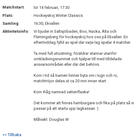
DOKUMENT
Matchstart:
lör 14 februari, 17:30
Plats:
Hockeyskoj Winter Classics
KONTAKT
Samling:
16:30, Ekvallen
Aktivitetsinfo:
Vi bjuder in Saltsjöbaden, Boo, Nacka, Älta och
Flemingsberg för hockeyskoj hos oss på Ekvallen. En
eftermiddag fylld av spel där varje lag spelar 4 matcher.
Ta med full utrustning, föräldrar stannar utanför
omklädningsrummet och hjälper till med tilldelade
ansvarsområden eller där det behövs.
Kom i tid så barnen hinner byta om i lugn och ro,
matchtröjor delas ut ca 20 min innan start.
Kom ihåg namnad vattenflaska!
Det kommer att finnas hamburgare och fika på plats så vi
passar på att starta upp lagkassan :)
Målvakt: Douglas W
<< Tillbaka