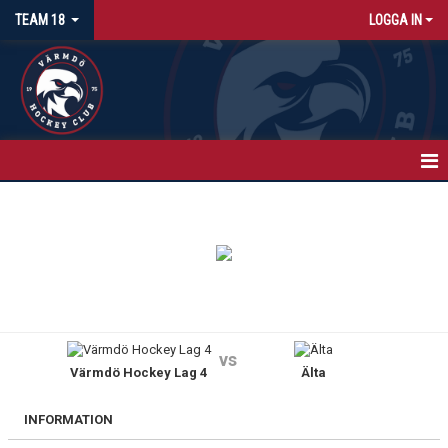
TEAM 18
LOGGA IN
HEM
NYHETER
KALENDER
MATCHER
vs
Värmdö Hockey Lag 4
Älta
TRUPPEN
BILDGALLERI
INFORMATION