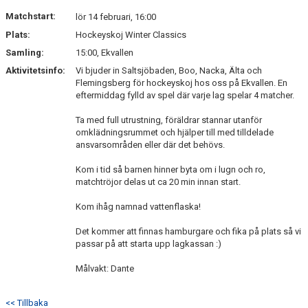
DOKUMENT
Matchstart:
lör 14 februari, 16:00
Plats:
Hockeyskoj Winter Classics
KONTAKT
Samling:
15:00, Ekvallen
Aktivitetsinfo:
Vi bjuder in Saltsjöbaden, Boo, Nacka, Älta och
Flemingsberg för hockeyskoj hos oss på Ekvallen. En
eftermiddag fylld av spel där varje lag spelar 4 matcher.
Ta med full utrustning, föräldrar stannar utanför
omklädningsrummet och hjälper till med tilldelade
ansvarsområden eller där det behövs.
Kom i tid så barnen hinner byta om i lugn och ro,
matchtröjor delas ut ca 20 min innan start.
Kom ihåg namnad vattenflaska!
Det kommer att finnas hamburgare och fika på plats så vi
passar på att starta upp lagkassan :)
Målvakt: Dante
<< Tillbaka