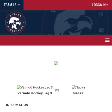
TEAM 18
LOGGA IN
HEM
NYHETER
KALENDER
MATCHER
vs
Värmdö Hockey Lag 3
Nacka
TRUPPEN
BILDGALLERI
INFORMATION