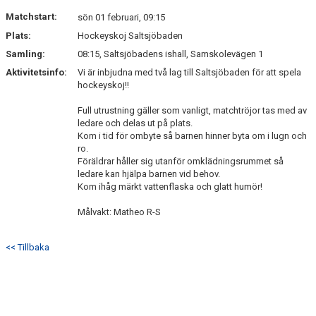
DOKUMENT
Matchstart:
sön 01 februari, 09:15
Plats:
Hockeyskoj Saltsjöbaden
KONTAKT
Samling:
08:15, Saltsjöbadens ishall, Samskolevägen 1
Aktivitetsinfo:
Vi är inbjudna med två lag till Saltsjöbaden för att spela
hockeyskoj!!
Full utrustning gäller som vanligt, matchtröjor tas med av
ledare och delas ut på plats.
Kom i tid för ombyte så barnen hinner byta om i lugn och
ro.
Föräldrar håller sig utanför omklädningsrummet så
ledare kan hjälpa barnen vid behov.
Kom ihåg märkt vattenflaska och glatt humör!
Målvakt: Matheo R-S
<< Tillbaka