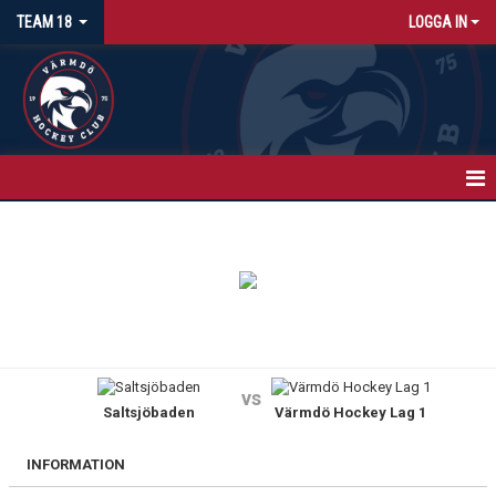
TEAM 18
LOGGA IN
HEM
NYHETER
KALENDER
MATCHER
vs
Saltsjöbaden
Värmdö Hockey Lag 1
TRUPPEN
BILDGALLERI
INFORMATION