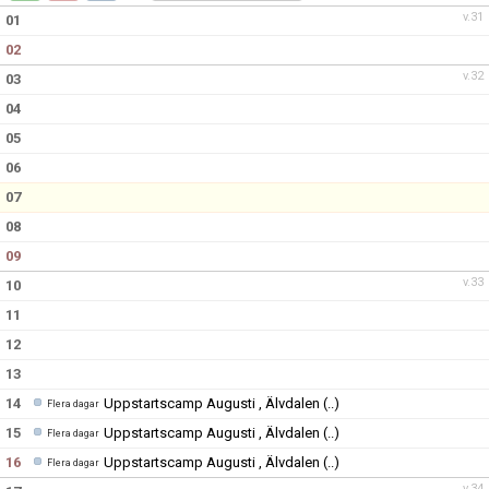
DOKUMENT
v.31
01
02
KONTAKT
v.32
03
04
05
06
07
08
09
v.33
10
11
12
13
14
Uppstartscamp Augusti , Älvdalen
(..)
Flera dagar
15
Uppstartscamp Augusti , Älvdalen
(..)
Flera dagar
16
Uppstartscamp Augusti , Älvdalen
(..)
Flera dagar
v.34