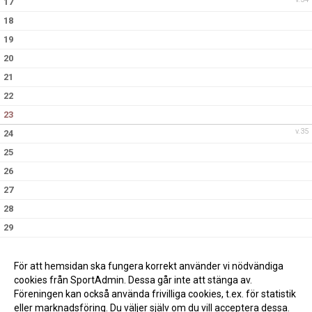
17
18
19
20
21
22
23
v.35
24
25
26
27
28
29
30
v.36
31
För att hemsidan ska fungera korrekt använder vi nödvändiga
cookies från SportAdmin. Dessa går inte att stänga av.
Föreningen kan också använda frivilliga cookies, t.ex. för statistik
eller marknadsföring. Du väljer själv om du vill acceptera dessa.