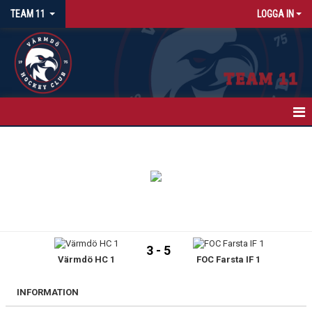
TEAM 11
LOGGA IN
HEM
NYHETER
KALENDER
MATCHER
3 - 5
Värmdö HC 1
FOC Farsta IF 1
TRUPPEN
BILDGALLERI
INFORMATION