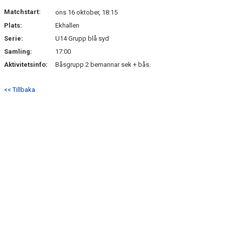
DOKUMENT
Matchstart:
ons 16 oktober, 18:15
Plats:
Ekhallen
KONTAKT
Serie:
U14 Grupp blå syd
Samling:
17:00
Aktivitetsinfo:
Båsgrupp 2 bemannar sek + bås.
<< Tillbaka