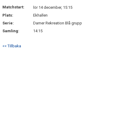
DOKUMENT
Matchstart:
lör 14 december, 15:15
Plats:
Ekhallen
KONTAKT
Serie:
Damer Rekreation Blå grupp
Samling:
14:15
<< Tillbaka