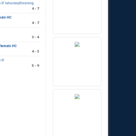
s IF Ishockeyförening
4 - 7
mdö HC
4 - 7
3 - 4
Värmdö HC
4 - 3
 IF
5 - 9