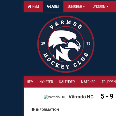
HEM
A-LAGET
JUNIORER
UNGDOM
HEM
NYHETER
KALENDER
MATCHER
TRUPPEN
5 - 9
Värmdö HC
INFORMATION