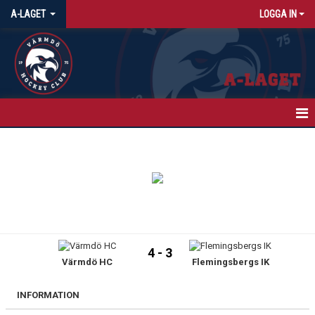
A-LAGET
LOGGA IN
HEM
NYHETER
KALENDER
MATCHER
4 - 3
Värmdö HC
Flemingsbergs IK
TRUPPEN
BILDGALLERI
INFORMATION