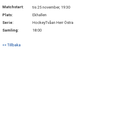
DOKUMENT
Matchstart:
tis 25 november, 19:30
Plats:
Ekhallen
KONTAKT
Serie:
HockeyTvåan Herr Östra
GÄSTBOK
Samling:
18:00
<< Tillbaka